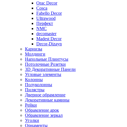
Orac Decor
Cosca
Fabello Decor
Ultrawood
Перфект
NMC
decomaster
Madest Decor
Decor-Dizayn
Карнизы
Молдинги
Напольные Плинтусы
Потолочные Розетки
3D Декоративные Панели
Угловые элементы
Колонны
Полуколонны
Пилястры
Дверное обрамление
Декоративные камины
Рейки
Обрамление арок
Обрамление зеркал
Уголки
Орнаменты