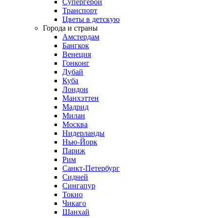
Супергерои
Транспорт
Цветы в детскую
Города и страны
Амстердам
Бангкок
Венеция
Гонконг
Дубай
Куба
Лондон
Манхэттен
Мадрид
Милан
Москва
Нидерланды
Нью-Йорк
Париж
Рим
Санкт-Петербург
Сидней
Сингапур
Токио
Чикаго
Шанхай