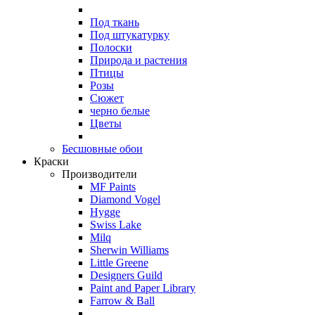
Под ткань
Под штукатурку
Полоски
Природа и растения
Птицы
Розы
Сюжет
черно белые
Цветы
Бесшовные обои
Краски
Производители
MF Paints
Diamond Vogel
Hygge
Swiss Lake
Milq
Sherwin Williams
Little Greene
Designers Guild
Paint and Paper Library
Farrow & Ball