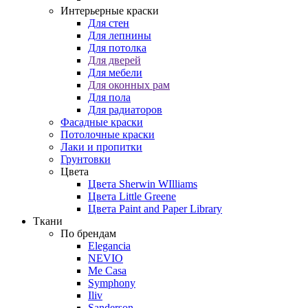
Интерьерные краски
Для стен
Для лепнины
Для потолка
Для дверей
Для мебели
Для оконных рам
Для пола
Для радиаторов
Фасадные краски
Потолочные краски
Лаки и пропитки
Грунтовки
Цвета
Цвета Sherwin WIlliams
Цвета Little Greene
Цвета Paint and Paper Library
Ткани
По брендам
Elegancia
NEVIO
Me Casa
Symphony
Iliv
Sanderson