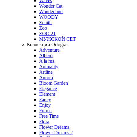
Waves
Wonder Cat
Wonderland
WOODY
Zenith
Zoo
ZOO 21
МУЖСКОЙ СЕТ
Коллекции Ortograf
Adventure
Albero
A la rus
Animality
Artline
Aurora
Bloom Garden
Elegance
Element
Fancy
Enjoy
Forma
Free Time
Flora
Flower Dreams
Flower Dreams 2