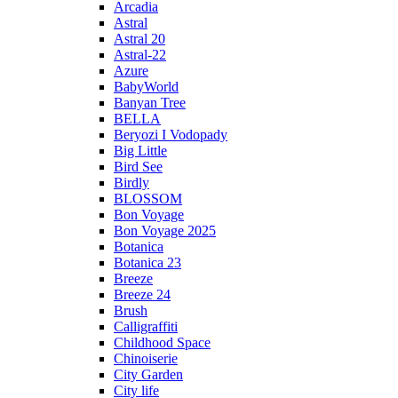
Arcadia
Astral
Astral 20
Astral-22
Azure
BabyWorld
Banyan Tree
BELLA
Beryozi I Vodopady
Big Little
Bird See
Birdly
BLOSSOM
Bon Voyage
Bon Voyage 2025
Botanica
Botanica 23
Breeze
Breeze 24
Brush
Calligraffiti
Childhood Space
Chinoiserie
City Garden
City life