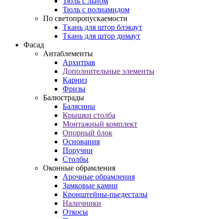
Тюль с льном
Тюль с полиамидом
По светопропускаемости
Ткань для штор блэкаут
Ткань для штор димаут
Фасад
Антаблементы
Архитрав
Дополнительные элементы
Карниз
Фризы
Балюстрады
Балясины
Крышки столба
Монтажный комплект
Опорный блок
Основания
Поручни
Столбы
Оконные обрамления
Арочные обрамления
Замковые камни
Кронштейны-пьедесталы
Наличники
Откосы