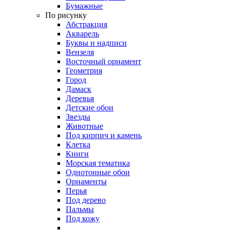
Бумажные
По рисунку
Абстракция
Акварель
Буквы и надписи
Вензеля
Восточный орнамент
Геометрия
Город
Дамаск
Деревья
Детские обои
Звезды
Животные
Под кирпич и камень
Клетка
Книги
Морская тематика
Однотонные обои
Орнаменты
Перья
Под дерево
Пальмы
Под кожу