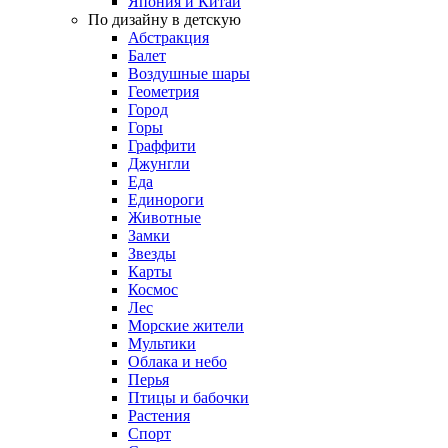
Япония и Китай
По дизайну в детскую
Абстракция
Балет
Воздушные шары
Геометрия
Город
Горы
Граффити
Джунгли
Еда
Единороги
Животные
Замки
Звезды
Карты
Космос
Лес
Морские жители
Мультики
Облака и небо
Перья
Птицы и бабочки
Растения
Спорт