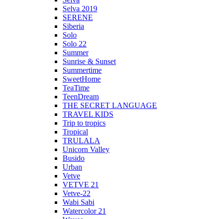
Selva 2019
SERENE
Siberia
Solo
Solo 22
Summer
Sunrise & Sunset
Summertime
SweetHome
TeaTime
TeenDream
THE SECRET LANGUAGE
TRAVEL KIDS
Trip to tropics
Tropical
TRULALA
Unicorn Valley
Busido
Urban
Vetve
VETVE 21
Vetve-22
Wabi Sabi
Watercolor 21