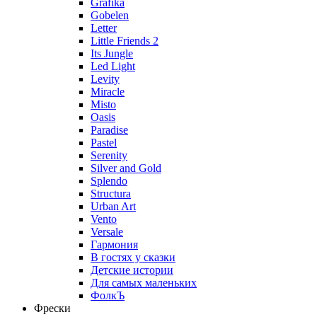
Grafika
Gobelen
Letter
Little Friends 2
Its Jungle
Led Light
Levity
Miracle
Misto
Oasis
Paradise
Pastel
Serenity
Silver and Gold
Splendo
Structura
Urban Art
Vento
Versale
Гармония
В гостях у сказки
Детские истории
Для самых маленьких
ФолкЪ
Фрески