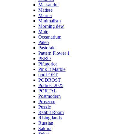
Massandra
Matisse
Marina
Minimalism
Morning dew
Mute
Oceanarium
Paleo
Pastorale
Pattern Flower 1
PERO
Pifagorica
Pink It Marble
podLOFT
PODROST
Podrost 2025
PORTAL
Postmodern
Prosecco
Puzzle
Rabbit Room
Rising lands
Russian
Sakura
Selva