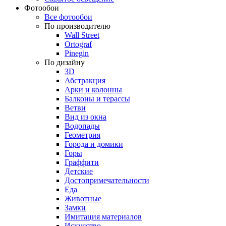
Фотообои
Все фотообои
По производителю
Wall Street
Ortograf
Pinegin
По дизайну
3D
Абстракция
Арки и колонны
Балконы и терассы
Ветви
Вид из окна
Водопады
Геометрия
Города и домики
Горы
Граффити
Детские
Достопримечательности
Еда
Животные
Замки
Имитация материалов
Искусство