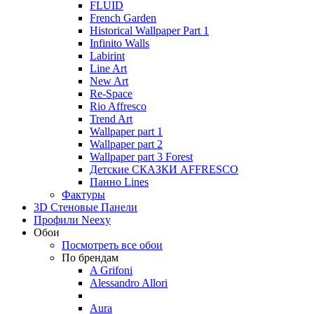
FLUID
French Garden
Historical Wallpaper Part 1
Infinito Walls
Labirint
Line Art
New Art
Re-Space
Rio Affresco
Trend Art
Wallpaper part 1
Wallpaper part 2
Wallpaper part 3 Forest
Детские СКАЗКИ AFFRESCO
Панно Lines
Фактуры
3D Стеновые Панели
Профили Neexy
Обои
Посмотреть все обои
По брендам
A Grifoni
Alessandro Allori
Aura