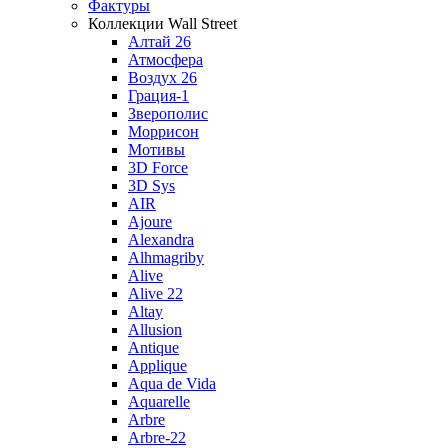
Фактуры
Коллекции Wall Street
Алтай 26
Атмосфера
Воздух 26
Грация-1
Зверополис
Моррисон
Мотивы
3D Force
3D Sys
AIR
Ajoure
Alexandra
Alhmagriby
Alive
Alive 22
Altay
Allusion
Antique
Applique
Aqua de Vida
Aquarelle
Arbre
Arbre-22