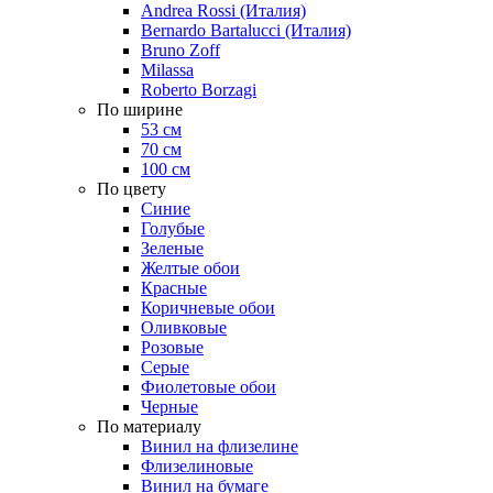
Andrea Rossi (Италия)
Bernardo Bartalucci (Италия)
Bruno Zoff
Milassa
Roberto Borzagi
По ширине
53 см
70 см
100 см
По цвету
Синие
Голубые
Зеленые
Желтые обои
Красные
Коричневые обои
Оливковые
Розовые
Серые
Фиолетовые обои
Черные
По материалу
Винил на флизелине
Флизелиновые
Винил на бумаге