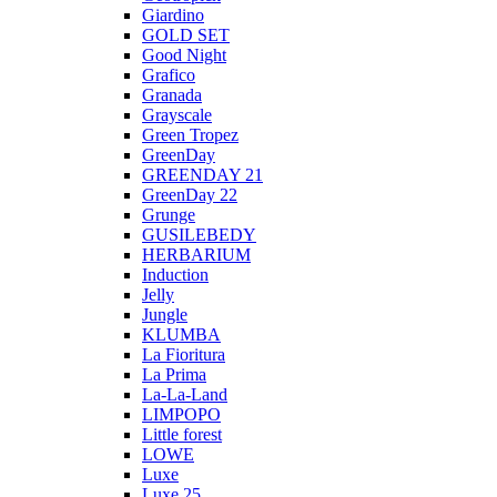
Giardino
GOLD SET
Good Night
Grafico
Granada
Grayscale
Green Tropez
GreenDay
GREENDAY 21
GreenDay 22
Grunge
GUSILEBEDY
HERBARIUM
Induction
Jelly
Jungle
KLUMBA
La Fioritura
La Prima
La-La-Land
LIMPOPO
Little forest
LOWE
Luxe
Luxe 25