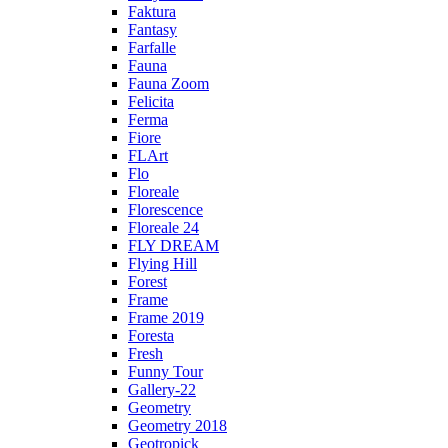
Faktura
Fantasy
Farfalle
Fauna
Fauna Zoom
Felicita
Ferma
Fiore
FLArt
Flo
Floreale
Florescence
Floreale 24
FLY DREAM
Flying Hill
Forest
Frame
Frame 2019
Foresta
Fresh
Funny Tour
Gallery-22
Geometry
Geometry 2018
Geotropick