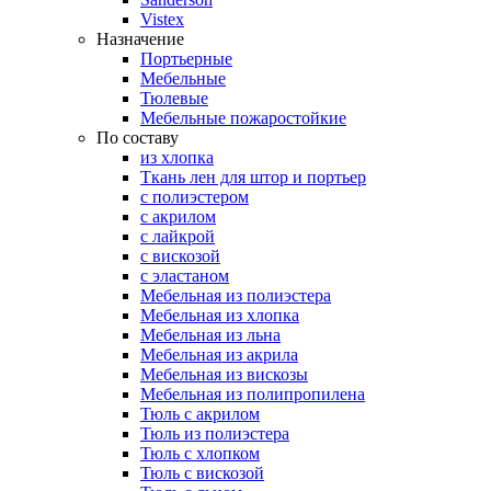
Vistex
Назначение
Портьерные
Мебельные
Тюлевые
Мебельные пожаростойкие
По составу
из хлопка
Ткань лен для штор и портьер
с полиэстером
с акрилом
с лайкрой
с вискозой
с эластаном
Мебельная из полиэстера
Мебельная из хлопка
Мебельная из льна
Мебельная из акрила
Мебельная из вискозы
Мебельная из полипропилена
Тюль с акрилом
Тюль из полиэстера
Тюль с хлопком
Тюль с вискозой