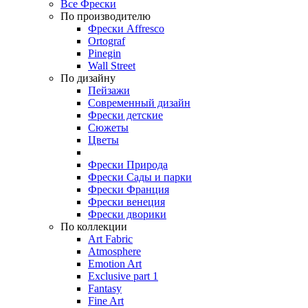
Все Фрески
По производителю
Фрески Affresco
Ortograf
Pinegin
Wall Street
По дизайну
Пейзажи
Современный дизайн
Фрески детские
Сюжеты
Цветы
Фрески Природа
Фрески Сады и парки
Фрески Франция
Фрески венеция
Фрески дворики
По коллекции
Art Fabric
Atmosphere
Emotion Art
Exclusive part 1
Fantasy
Fine Art