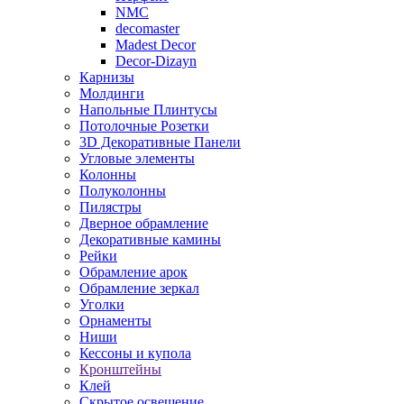
NMC
decomaster
Madest Decor
Decor-Dizayn
Карнизы
Молдинги
Напольные Плинтусы
Потолочные Розетки
3D Декоративные Панели
Угловые элементы
Колонны
Полуколонны
Пилястры
Дверное обрамление
Декоративные камины
Рейки
Обрамление арок
Обрамление зеркал
Уголки
Орнаменты
Ниши
Кессоны и купола
Кронштейны
Клей
Скрытое освещение