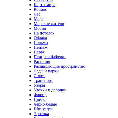
Карты мира
Космос
Лес
Море
Морские жители
Мосты
На потолок
Облака
Пальмы
Пейзаж
Перья
Птицы и бабочки
Растения
Расширяющие пространство
Сады и парки
Спорт
Транспорт
Узоры
Улочки и дворики
Флюид
Цветы
Черно-белые
Шинуазри
Эротика