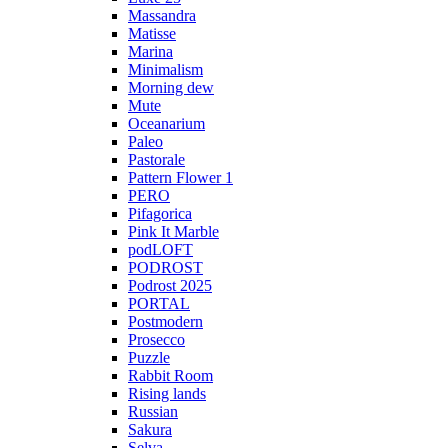
Massandra
Matisse
Marina
Minimalism
Morning dew
Mute
Oceanarium
Paleo
Pastorale
Pattern Flower 1
PERO
Pifagorica
Pink It Marble
podLOFT
PODROST
Podrost 2025
PORTAL
Postmodern
Prosecco
Puzzle
Rabbit Room
Rising lands
Russian
Sakura
Selva