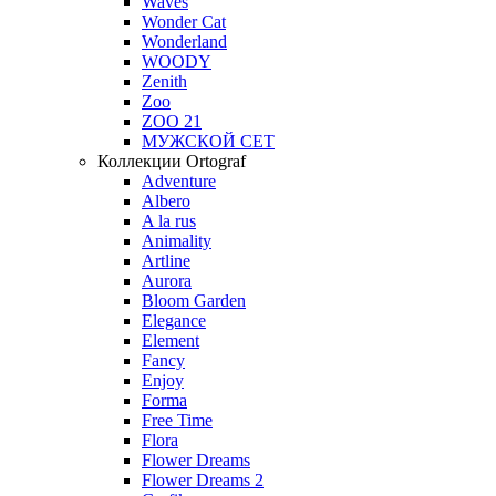
Waves
Wonder Cat
Wonderland
WOODY
Zenith
Zoo
ZOO 21
МУЖСКОЙ СЕТ
Коллекции Ortograf
Adventure
Albero
A la rus
Animality
Artline
Aurora
Bloom Garden
Elegance
Element
Fancy
Enjoy
Forma
Free Time
Flora
Flower Dreams
Flower Dreams 2