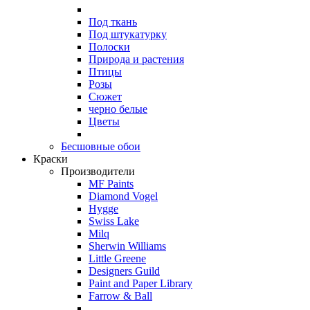
Под ткань
Под штукатурку
Полоски
Природа и растения
Птицы
Розы
Сюжет
черно белые
Цветы
Бесшовные обои
Краски
Производители
MF Paints
Diamond Vogel
Hygge
Swiss Lake
Milq
Sherwin Williams
Little Greene
Designers Guild
Paint and Paper Library
Farrow & Ball