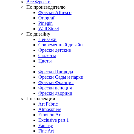
Все Фрески
По производителю
Фрески Affresco
Ortograf
Pinegin
Wall Street
По дизайну
Пейзажи
Современный дизайн
Фрески детские
Сюжеты
Цветы
Фрески Природа
Фрески Сады и парки
Фрески Франция
Фрески венеция
Фрески дворики
По коллекции
Art Fabric
Atmosphere
Emotion Art
Exclusive part 1
Fantasy
Fine Art