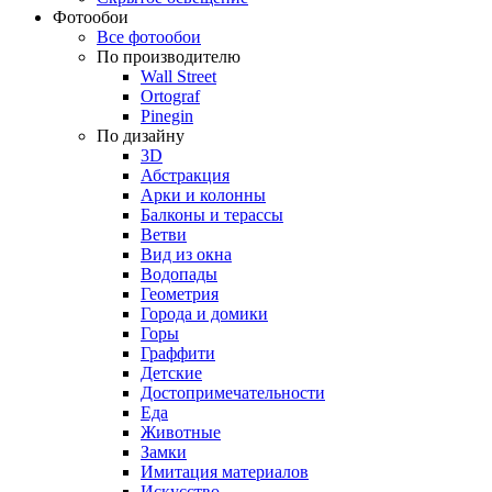
Фотообои
Все фотообои
По производителю
Wall Street
Ortograf
Pinegin
По дизайну
3D
Абстракция
Арки и колонны
Балконы и терассы
Ветви
Вид из окна
Водопады
Геометрия
Города и домики
Горы
Граффити
Детские
Достопримечательности
Еда
Животные
Замки
Имитация материалов
Искусство