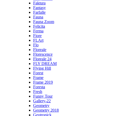
Faktura
Fantasy
Farfalle
Fauna
Fauna Zoom
Felicita
Ferma
Fiore
FLArt
Flo
Floreale
Florescence
Floreale 24
FLY DREAM
Flying Hill
Forest
Frame
Frame 2019
Foresta
Fresh
Funny Tour
Gallery-22
Geometry
Geometry 2018
Geotropick