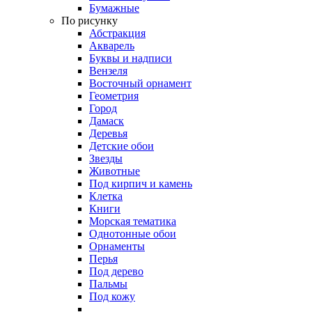
Бумажные
По рисунку
Абстракция
Акварель
Буквы и надписи
Вензеля
Восточный орнамент
Геометрия
Город
Дамаск
Деревья
Детские обои
Звезды
Животные
Под кирпич и камень
Клетка
Книги
Морская тематика
Однотонные обои
Орнаменты
Перья
Под дерево
Пальмы
Под кожу