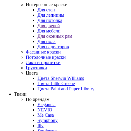
Интерьерные краски
Для стен
Для лепнины
Для потолка
Для дверей
Для мебели
Для оконных рам
Для пола
Для радиаторов
Фасадные краски
Потолочные краски
Лаки и пропитки
Грунтовки
Цвета
Цвета Sherwin WIlliams
Цвета Little Greene
Цвета Paint and Paper Library
Ткани
По брендам
Elegancia
NEVIO
Me Casa
Symphony
Iliv
Sanderson