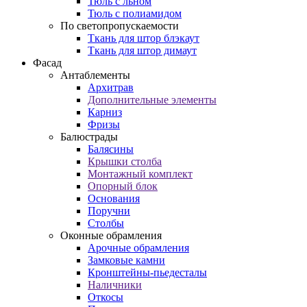
Тюль с льном
Тюль с полиамидом
По светопропускаемости
Ткань для штор блэкаут
Ткань для штор димаут
Фасад
Антаблементы
Архитрав
Дополнительные элементы
Карниз
Фризы
Балюстрады
Балясины
Крышки столба
Монтажный комплект
Опорный блок
Основания
Поручни
Столбы
Оконные обрамления
Арочные обрамления
Замковые камни
Кронштейны-пьедесталы
Наличники
Откосы