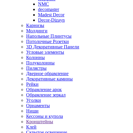
NMC
decomaster
Madest Decor
Decor-Dizayn
Карнизы
Молдинги
Напольные Плинтусы
Потолочные Розетки
3D Декоративные Панели
Угловые элементы
Колонны
Полуколонны
Пилястры
Дверное обрамление
Декоративные камины
Рейки
Обрамление арок
Обрамление зеркал
Уголки
Орнаменты
Ниши
Кессоны и купола
Кронштейны
Клей
Скрытое освещение