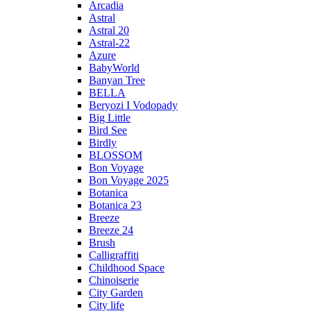
Arcadia
Astral
Astral 20
Astral-22
Azure
BabyWorld
Banyan Tree
BELLA
Beryozi I Vodopady
Big Little
Bird See
Birdly
BLOSSOM
Bon Voyage
Bon Voyage 2025
Botanica
Botanica 23
Breeze
Breeze 24
Brush
Calligraffiti
Childhood Space
Chinoiserie
City Garden
City life