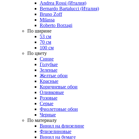
Andrea Rossi (Италия)
Bernardo Bartalucci (Италия)
Bruno Zoff
Milassa
Roberto Borzagi
По ширине
53 см
70 см
100 см
По цвету
Синие
Голубые
Зеленые
Желтые обои
Красные
Коричневые обои
Оливковые
Розовые
Серые
Фиолетовые обои
Черные
По материалу
Винил на флизелине
Флизелиновые
Винил на бумаге