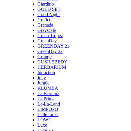
Giardino
GOLD SET
Good Night
Grafico
Granada
Grayscale
Green Tropez
GreenDay
GREENDAY 21
GreenDay 22
Grunge
GUSILEBEDY
HERBARIUM
Induction
Jelly
Jungle
KLUMBA
La Fioritura
La Prima
La-La-Land
LIMPOPO
Little forest
LOWE
Luxe
Luxe 25