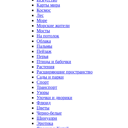
Карты мира
Космос
Лес
Море
Морские жители
Мосты
На потолок
Облака
Пальмы
Пейзаж
Перья
Птицы и бабочки
Растения
Расширяющие пространство
Сады и парки
Спорт
Транспорт
Узоры
Улочки и дворики
Флюид
Цветы
Черно-белые
Шинуазри
Эротика