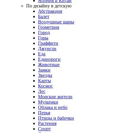
Япония и Китай
По дизайну в детскую
Абстракция
Балет
Воздушные шары
Геометрия
Город
Горы
Граффити
Джунгли
Еда
Единороги
Животные
Замки
Звезды
Карты
Космос
Лес
Морские жители
Мультики
Облака и небо
Перья
Птицы и бабочки
Растения
Спорт