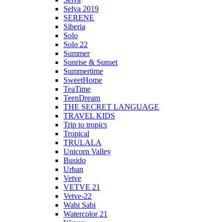
Selva 2019
SERENE
Siberia
Solo
Solo 22
Summer
Sunrise & Sunset
Summertime
SweetHome
TeaTime
TeenDream
THE SECRET LANGUAGE
TRAVEL KIDS
Trip to tropics
Tropical
TRULALA
Unicorn Valley
Busido
Urban
Vetve
VETVE 21
Vetve-22
Wabi Sabi
Watercolor 21