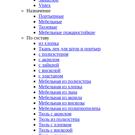
Vistex
Назначение
Портьерные
Мебельные
Тюлевые
Мебельные пожаростойкие
По составу
из хлопка
Ткань лен для штор и портьер
с полиэстером
с акрилом
с лайкрой
с вискозой
с эластаном
Мебельная из полиэстера
Мебельная из хлопка
Мебельная из льна
Мебельная из акрила
Мебельная из вискозы
Мебельная из полипропилена
Тюль с акрилом
Тюль из полиэстера
Тюль с хлопком
Тюль с вискозой