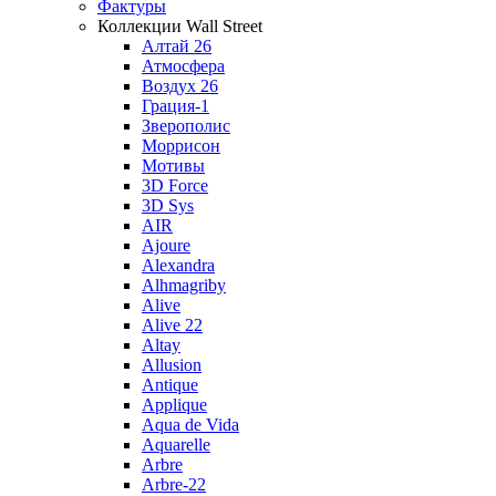
Фактуры
Коллекции Wall Street
Алтай 26
Атмосфера
Воздух 26
Грация-1
Зверополис
Моррисон
Мотивы
3D Force
3D Sys
AIR
Ajoure
Alexandra
Alhmagriby
Alive
Alive 22
Altay
Allusion
Antique
Applique
Aqua de Vida
Aquarelle
Arbre
Arbre-22