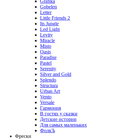
Grafika
Gobelen
Letter
Little Friends 2
Its Jungle
Led Light
Levity
Miracle
Misto
Oasis
Paradise
Pastel
Serenity
Silver and Gold
Splendo
Structura
Urban Art
Vento
Versale
Гармония
В гостях у сказки
Детские истории
Для самых маленьких
ФолкЪ
Фрески