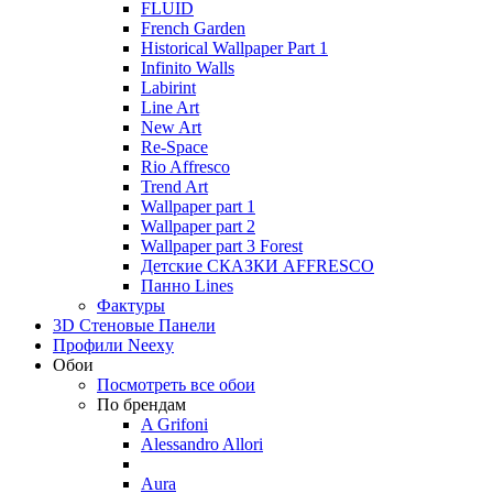
FLUID
French Garden
Historical Wallpaper Part 1
Infinito Walls
Labirint
Line Art
New Art
Re-Space
Rio Affresco
Trend Art
Wallpaper part 1
Wallpaper part 2
Wallpaper part 3 Forest
Детские СКАЗКИ AFFRESCO
Панно Lines
Фактуры
3D Стеновые Панели
Профили Neexy
Обои
Посмотреть все обои
По брендам
A Grifoni
Alessandro Allori
Aura