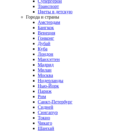
Супергерои
Транспорт
Цветы в детскую
Города и страны
Амстердам
Бангкок
Венеция
Гонконг
Дубай
Куба
Лондон
Манхэттен
Мадрид
Милан
Москва
Нидерланды
Нью-Йорк
Париж
Рим
Санкт-Петербург
Сидней
Сингапур
Токио
Чикаго
Шанхай