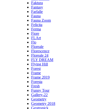
Faktura
Fantasy
Farfalle
Fauna
Fauna Zoom
Felicita
Ferma
Fiore
FLArt
Flo
Floreale
Florescence
Floreale 24
FLY DREAM
Flying Hill
Forest
Frame
Frame 2019
Foresta
Fresh
Funny Tour
Gallery-22
Geometry
Geometry 2018
Geotropick