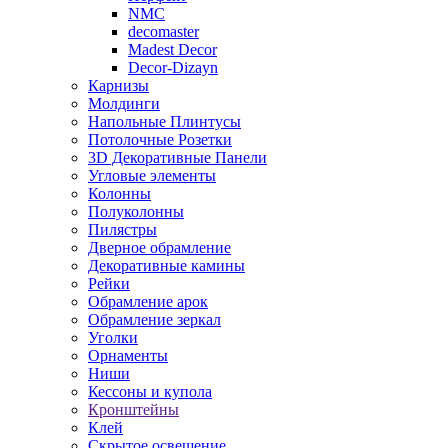
NMC
decomaster
Madest Decor
Decor-Dizayn
Карнизы
Молдинги
Напольные Плинтусы
Потолочные Розетки
3D Декоративные Панели
Угловые элементы
Колонны
Полуколонны
Пилястры
Дверное обрамление
Декоративные камины
Рейки
Обрамление арок
Обрамление зеркал
Уголки
Орнаменты
Ниши
Кессоны и купола
Кронштейны
Клей
Скрытое освещение