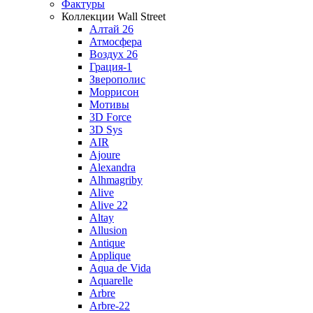
Фактуры
Коллекции Wall Street
Алтай 26
Атмосфера
Воздух 26
Грация-1
Зверополис
Моррисон
Мотивы
3D Force
3D Sys
AIR
Ajoure
Alexandra
Alhmagriby
Alive
Alive 22
Altay
Allusion
Antique
Applique
Aqua de Vida
Aquarelle
Arbre
Arbre-22