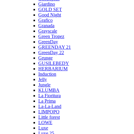
Giardino
GOLD SET
Good Night
Grafico
Granada
Grayscale
Green Tropez
GreenDay
GREENDAY 21
GreenDay 22
Grunge
GUSILEBEDY
HERBARIUM
Induction
Jelly
Jungle
KLUMBA
La Fioritura
La Prima
La-La-Land
LIMPOPO
Little forest
LOWE
Luxe
Luxe 25