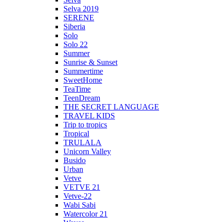
Selva 2019
SERENE
Siberia
Solo
Solo 22
Summer
Sunrise & Sunset
Summertime
SweetHome
TeaTime
TeenDream
THE SECRET LANGUAGE
TRAVEL KIDS
Trip to tropics
Tropical
TRULALA
Unicorn Valley
Busido
Urban
Vetve
VETVE 21
Vetve-22
Wabi Sabi
Watercolor 21