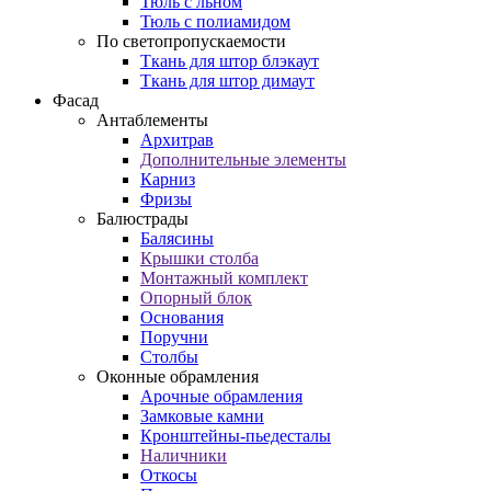
Тюль с льном
Тюль с полиамидом
По светопропускаемости
Ткань для штор блэкаут
Ткань для штор димаут
Фасад
Антаблементы
Архитрав
Дополнительные элементы
Карниз
Фризы
Балюстрады
Балясины
Крышки столба
Монтажный комплект
Опорный блок
Основания
Поручни
Столбы
Оконные обрамления
Арочные обрамления
Замковые камни
Кронштейны-пьедесталы
Наличники
Откосы