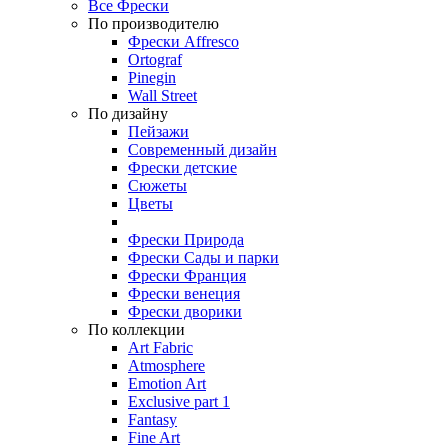
Все Фрески
По производителю
Фрески Affresco
Ortograf
Pinegin
Wall Street
По дизайну
Пейзажи
Современный дизайн
Фрески детские
Сюжеты
Цветы
Фрески Природа
Фрески Сады и парки
Фрески Франция
Фрески венеция
Фрески дворики
По коллекции
Art Fabric
Atmosphere
Emotion Art
Exclusive part 1
Fantasy
Fine Art