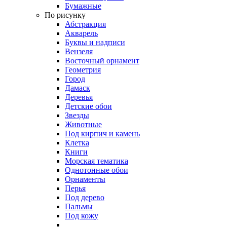
Бумажные
По рисунку
Абстракция
Акварель
Буквы и надписи
Вензеля
Восточный орнамент
Геометрия
Город
Дамаск
Деревья
Детские обои
Звезды
Животные
Под кирпич и камень
Клетка
Книги
Морская тематика
Однотонные обои
Орнаменты
Перья
Под дерево
Пальмы
Под кожу