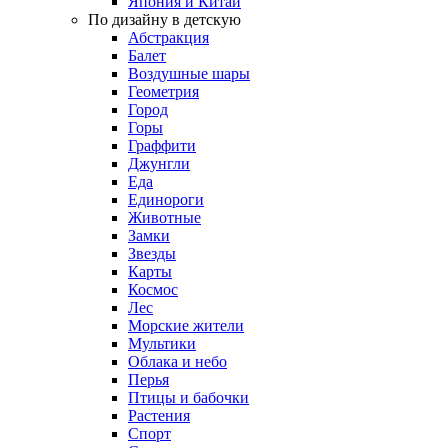
Япония и Китай
По дизайну в детскую
Абстракция
Балет
Воздушные шары
Геометрия
Город
Горы
Граффити
Джунгли
Еда
Единороги
Животные
Замки
Звезды
Карты
Космос
Лес
Морские жители
Мультики
Облака и небо
Перья
Птицы и бабочки
Растения
Спорт