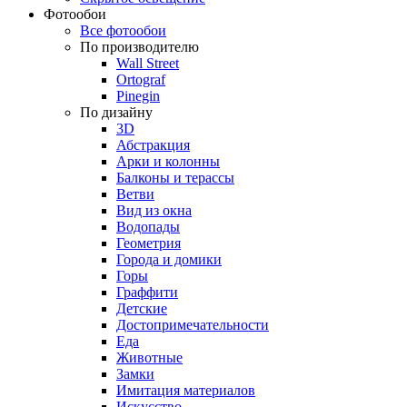
Фотообои
Все фотообои
По производителю
Wall Street
Ortograf
Pinegin
По дизайну
3D
Абстракция
Арки и колонны
Балконы и терассы
Ветви
Вид из окна
Водопады
Геометрия
Города и домики
Горы
Граффити
Детские
Достопримечательности
Еда
Животные
Замки
Имитация материалов
Искусство