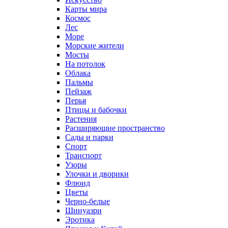
Карты мира
Космос
Лес
Море
Морские жители
Мосты
На потолок
Облака
Пальмы
Пейзаж
Перья
Птицы и бабочки
Растения
Расширяющие пространство
Сады и парки
Спорт
Транспорт
Узоры
Улочки и дворики
Флюид
Цветы
Черно-белые
Шинуазри
Эротика