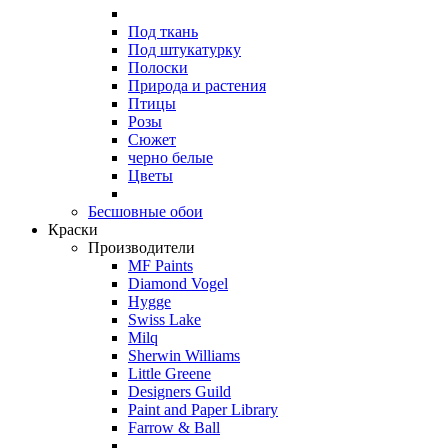
Под ткань
Под штукатурку
Полоски
Природа и растения
Птицы
Розы
Сюжет
черно белые
Цветы
Бесшовные обои
Краски
Производители
MF Paints
Diamond Vogel
Hygge
Swiss Lake
Milq
Sherwin Williams
Little Greene
Designers Guild
Paint and Paper Library
Farrow & Ball