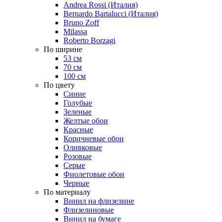
Andrea Rossi (Италия)
Bernardo Bartalucci (Италия)
Bruno Zoff
Milassa
Roberto Borzagi
По ширине
53 см
70 см
100 см
По цвету
Синие
Голубые
Зеленые
Желтые обои
Красные
Коричневые обои
Оливковые
Розовые
Серые
Фиолетовые обои
Черные
По материалу
Винил на флизелине
Флизелиновые
Винил на бумаге