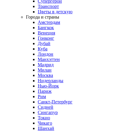
Супергерои
Транспорт
Цветы в детскую
Города и страны
Амстердам
Бангкок
Венеция
Гонконг
Дубай
Куба
Лондон
Манхэттен
Мадрид
Милан
Москва
Нидерланды
Нью-Йорк
Париж
Рим
Санкт-Петербург
Сидней
Сингапур
Токио
Чикаго
Шанхай