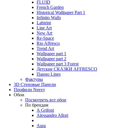
FLUID
French Garden
Historical Wallpaper Part 1
Infinito Walls
Labirint
Line Art
New Art
Re-Space
Rio Affresco
Trend Art
Wallpaper part 1
Wallpaper part 2
Wallpaper part 3 Forest
Детские СКАЗКИ AFFRESCO
Панно Lines
Фактуры
3D Стеновые Панели
Профили Neexy
Обои
Посмотреть все обои
По брендам
A Grifoni
Alessandro Allori
Aura