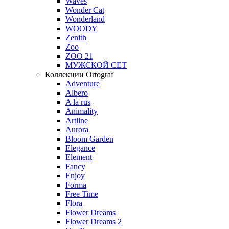
Waves
Wonder Cat
Wonderland
WOODY
Zenith
Zoo
ZOO 21
МУЖСКОЙ СЕТ
Коллекции Ortograf
Adventure
Albero
A la rus
Animality
Artline
Aurora
Bloom Garden
Elegance
Element
Fancy
Enjoy
Forma
Free Time
Flora
Flower Dreams
Flower Dreams 2