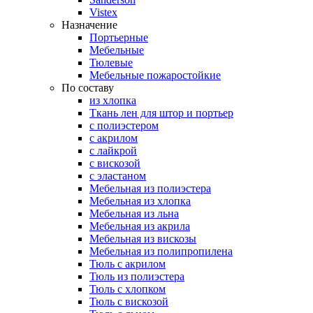
Vistex
Назначение
Портьерные
Мебельные
Тюлевые
Мебельные пожаростойкие
По составу
из хлопка
Ткань лен для штор и портьер
с полиэстером
с акрилом
с лайкрой
с вискозой
с эластаном
Мебельная из полиэстера
Мебельная из хлопка
Мебельная из льна
Мебельная из акрила
Мебельная из вискозы
Мебельная из полипропилена
Тюль с акрилом
Тюль из полиэстера
Тюль с хлопком
Тюль с вискозой