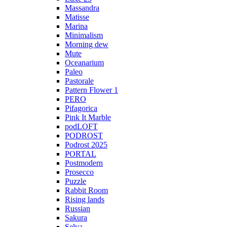
Massandra
Matisse
Marina
Minimalism
Morning dew
Mute
Oceanarium
Paleo
Pastorale
Pattern Flower 1
PERO
Pifagorica
Pink It Marble
podLOFT
PODROST
Podrost 2025
PORTAL
Postmodern
Prosecco
Puzzle
Rabbit Room
Rising lands
Russian
Sakura
Selva