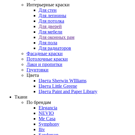
Интерьерные краски
Для стен
Для лепнины
Для потолка
Для дверей
Для мебели
Для оконных рам
Для пола
Для радиаторов
Фасадные краски
Потолочные краски
Лаки и пропитки
Грунтовки
Цвета
Цвета Sherwin WIlliams
Цвета Little Greene
Цвета Paint and Paper Library
Ткани
По брендам
Elegancia
NEVIO
Me Casa
Symphony
Iliv
Sanderson