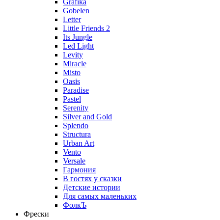
Grafika
Gobelen
Letter
Little Friends 2
Its Jungle
Led Light
Levity
Miracle
Misto
Oasis
Paradise
Pastel
Serenity
Silver and Gold
Splendo
Structura
Urban Art
Vento
Versale
Гармония
В гостях у сказки
Детские истории
Для самых маленьких
ФолкЪ
Фрески