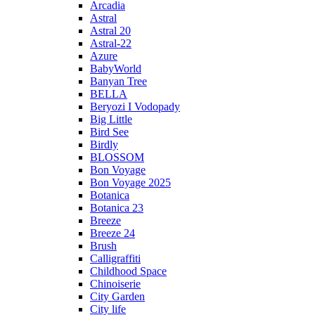
Arcadia
Astral
Astral 20
Astral-22
Azure
BabyWorld
Banyan Tree
BELLA
Beryozi I Vodopady
Big Little
Bird See
Birdly
BLOSSOM
Bon Voyage
Bon Voyage 2025
Botanica
Botanica 23
Breeze
Breeze 24
Brush
Calligraffiti
Childhood Space
Chinoiserie
City Garden
City life