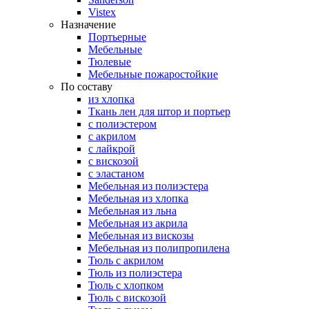
Vistex
Назначение
Портьерные
Мебельные
Тюлевые
Мебельные пожаростойкие
По составу
из хлопка
Ткань лен для штор и портьер
с полиэстером
с акрилом
с лайкрой
с вискозой
с эластаном
Мебельная из полиэстера
Мебельная из хлопка
Мебельная из льна
Мебельная из акрила
Мебельная из вискозы
Мебельная из полипропилена
Тюль с акрилом
Тюль из полиэстера
Тюль с хлопком
Тюль с вискозой