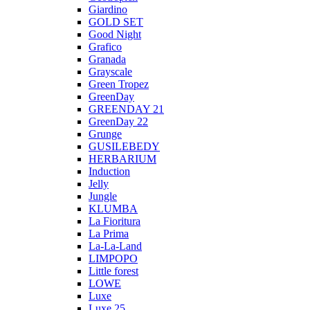
Giardino
GOLD SET
Good Night
Grafico
Granada
Grayscale
Green Tropez
GreenDay
GREENDAY 21
GreenDay 22
Grunge
GUSILEBEDY
HERBARIUM
Induction
Jelly
Jungle
KLUMBA
La Fioritura
La Prima
La-La-Land
LIMPOPO
Little forest
LOWE
Luxe
Luxe 25