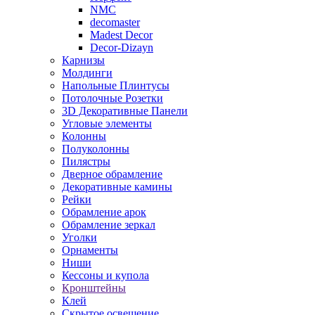
NMC
decomaster
Madest Decor
Decor-Dizayn
Карнизы
Молдинги
Напольные Плинтусы
Потолочные Розетки
3D Декоративные Панели
Угловые элементы
Колонны
Полуколонны
Пилястры
Дверное обрамление
Декоративные камины
Рейки
Обрамление арок
Обрамление зеркал
Уголки
Орнаменты
Ниши
Кессоны и купола
Кронштейны
Клей
Скрытое освещение