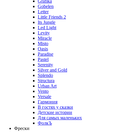
Grafika
Gobelen
Letter
Little Friends 2
Its Jungle
Led Light
Levity
Miracle
Misto
Oasis
Paradise
Pastel
Serenity
Silver and Gold
Splendo
Structura
Urban Art
Vento
Versale
Гармония
В гостях у сказки
Детские истории
Для самых маленьких
ФолкЪ
Фрески