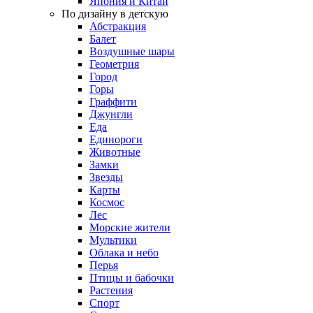
Япония и Китай
По дизайну в детскую
Абстракция
Балет
Воздушные шары
Геометрия
Город
Горы
Граффити
Джунгли
Еда
Единороги
Животные
Замки
Звезды
Карты
Космос
Лес
Морские жители
Мультики
Облака и небо
Перья
Птицы и бабочки
Растения
Спорт