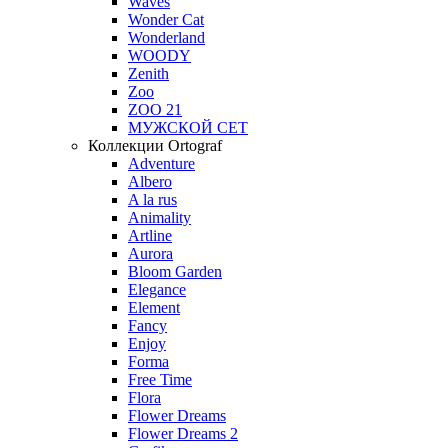
Waves
Wonder Cat
Wonderland
WOODY
Zenith
Zoo
ZOO 21
МУЖСКОЙ СЕТ
Коллекции Ortograf
Adventure
Albero
A la rus
Animality
Artline
Aurora
Bloom Garden
Elegance
Element
Fancy
Enjoy
Forma
Free Time
Flora
Flower Dreams
Flower Dreams 2