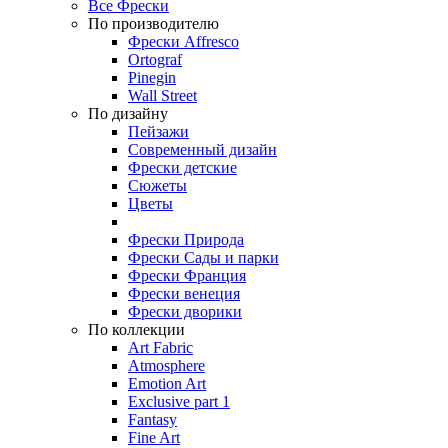
Все Фрески
По производителю
Фрески Affresco
Ortograf
Pinegin
Wall Street
По дизайну
Пейзажи
Современный дизайн
Фрески детские
Сюжеты
Цветы
Фрески Природа
Фрески Сады и парки
Фрески Франция
Фрески венеция
Фрески дворики
По коллекции
Art Fabric
Atmosphere
Emotion Art
Exclusive part 1
Fantasy
Fine Art