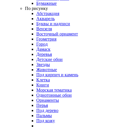
Бумажные
По рисунку
Абстракция
Акварель
Буквы и надписи
Вензеля
Восточный орнамент
Геометрия
Город
Дамаск
Деревья
Детские обои
Звезды
Животные
Под кирпич и камень
Клетка
Книги
Морская тематика
Однотонные обои
Орнаменты
Перья
Под дерево
Пальмы
Под кожу