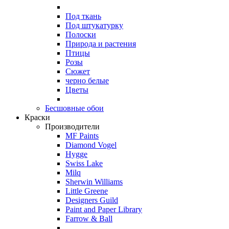
Под ткань
Под штукатурку
Полоски
Природа и растения
Птицы
Розы
Сюжет
черно белые
Цветы
Бесшовные обои
Краски
Производители
MF Paints
Diamond Vogel
Hygge
Swiss Lake
Milq
Sherwin Williams
Little Greene
Designers Guild
Paint and Paper Library
Farrow & Ball