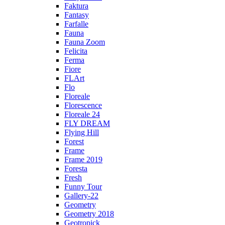
Faktura
Fantasy
Farfalle
Fauna
Fauna Zoom
Felicita
Ferma
Fiore
FLArt
Flo
Floreale
Florescence
Floreale 24
FLY DREAM
Flying Hill
Forest
Frame
Frame 2019
Foresta
Fresh
Funny Tour
Gallery-22
Geometry
Geometry 2018
Geotropick