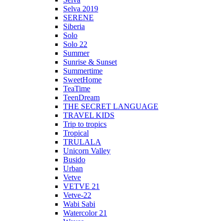
Selva 2019
SERENE
Siberia
Solo
Solo 22
Summer
Sunrise & Sunset
Summertime
SweetHome
TeaTime
TeenDream
THE SECRET LANGUAGE
TRAVEL KIDS
Trip to tropics
Tropical
TRULALA
Unicorn Valley
Busido
Urban
Vetve
VETVE 21
Vetve-22
Wabi Sabi
Watercolor 21