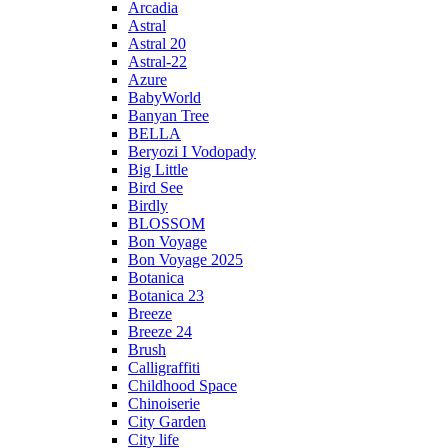
Arcadia
Astral
Astral 20
Astral-22
Azure
BabyWorld
Banyan Tree
BELLA
Beryozi I Vodopady
Big Little
Bird See
Birdly
BLOSSOM
Bon Voyage
Bon Voyage 2025
Botanica
Botanica 23
Breeze
Breeze 24
Brush
Calligraffiti
Childhood Space
Chinoiserie
City Garden
City life