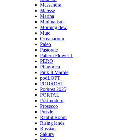
Massandra
Matisse
Marina
Minimalism
Morning dew
Mute
Oceanarium
Paleo
Pastorale
Pattern Flower 1
PERO
Pifagorica
Pink It Marble
podLOFT
PODROST
Podrost 2025
PORTAL
Postmodern
Prosecco
Puzzle
Rabbit Room
Rising lands
Russian
Sakura
Selva