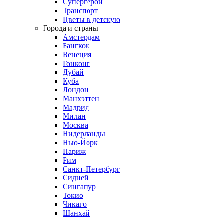
Супергерои
Транспорт
Цветы в детскую
Города и страны
Амстердам
Бангкок
Венеция
Гонконг
Дубай
Куба
Лондон
Манхэттен
Мадрид
Милан
Москва
Нидерланды
Нью-Йорк
Париж
Рим
Санкт-Петербург
Сидней
Сингапур
Токио
Чикаго
Шанхай