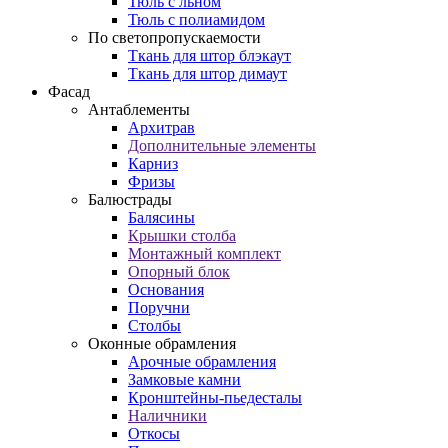
Тюль с льном
Тюль с полиамидом
По светопропускаемости
Ткань для штор блэкаут
Ткань для штор димаут
Фасад
Антаблементы
Архитрав
Дополнительные элементы
Карниз
Фризы
Балюстрады
Балясины
Крышки столба
Монтажный комплект
Опорный блок
Основания
Поручни
Столбы
Оконные обрамления
Арочные обрамления
Замковые камни
Кронштейны-пьедесталы
Наличники
Откосы