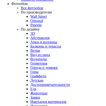
Фотообои
Все фотообои
По производителю
Wall Street
Ortograf
Pinegin
По дизайну
3D
Абстракция
Арки и колонны
Балконы и терассы
Ветви
Вид из окна
Водопады
Геометрия
Города и домики
Горы
Граффити
Детские
Достопримечательности
Еда
Животные
Замки
Имитация материалов
Искусство