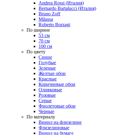
Andrea Rossi (Италия)
Bernardo Bartalucci (Италия)
Bruno Zoff
Milassa
Roberto Borzagi
По ширине
53 см
70 см
100 см
По цвету
Синие
Голубые
Зеленые
Желтые обои
Красные
Коричневые обои
Оливковые
Розовые
Серые
Фиолетовые обои
Черные
По материалу
Винил на флизелине
Флизелиновые
Винил на бумаге