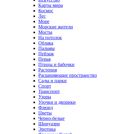
Карты мира
Космос
Лес
Море
Морские жители
Мосты
На потолок
Облака
Пальмы
Пейзаж
Перья
Птицы и бабочки
Растения
Расширяющие пространство
Сады и парки
Спорт
Транспорт
Узоры
Улочки и дворики
Флюид
Цветы
Черно-белые
Шинуазри
Эротика