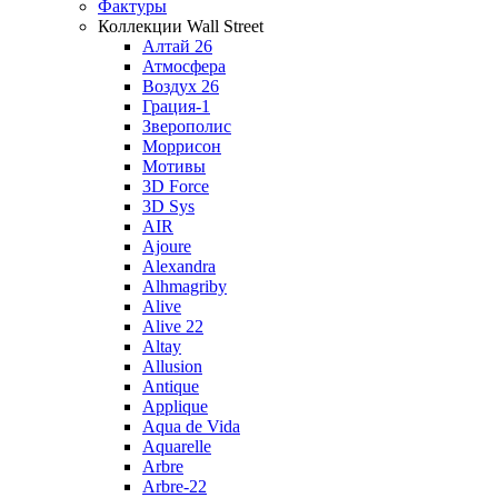
Фактуры
Коллекции Wall Street
Алтай 26
Атмосфера
Воздух 26
Грация-1
Зверополис
Моррисон
Мотивы
3D Force
3D Sys
AIR
Ajoure
Alexandra
Alhmagriby
Alive
Alive 22
Altay
Allusion
Antique
Applique
Aqua de Vida
Aquarelle
Arbre
Arbre-22