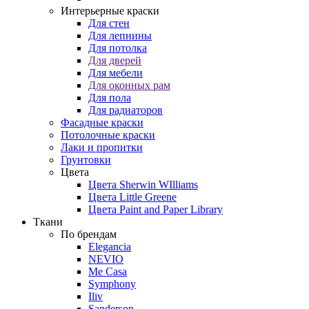
Интерьерные краски
Для стен
Для лепнины
Для потолка
Для дверей
Для мебели
Для оконных рам
Для пола
Для радиаторов
Фасадные краски
Потолочные краски
Лаки и пропитки
Грунтовки
Цвета
Цвета Sherwin WIlliams
Цвета Little Greene
Цвета Paint and Paper Library
Ткани
По брендам
Elegancia
NEVIO
Me Casa
Symphony
Iliv
Sanderson