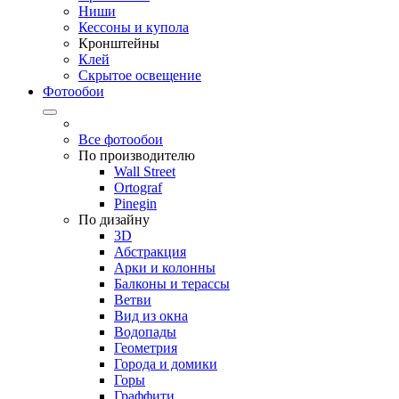
Ниши
Кессоны и купола
Кронштейны
Клей
Скрытое освещение
Фотообои
Все фотообои
По производителю
Wall Street
Ortograf
Pinegin
По дизайну
3D
Абстракция
Арки и колонны
Балконы и терассы
Ветви
Вид из окна
Водопады
Геометрия
Города и домики
Горы
Граффити