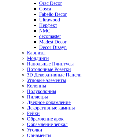
Orac Decor
Cosca
Fabello Decor
Ultrawood
Перфект
NMC
decomaster
Madest Decor
Decor-Dizayn
Карнизы
Молдинги
Напольные Плинтусы
Потолочные Розетки
3D Декоративные Панели
Угловые элементы
Колонны
Полуколонны
Пилястры
Дверное обрамление
Декоративные камины
Рейки
Обрамление арок
Обрамление зеркал
Уголки
Орнаменты