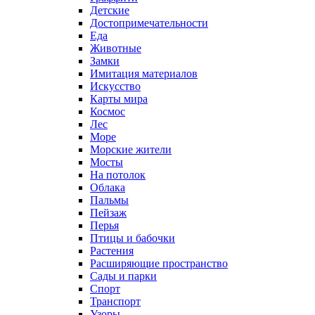
Детские
Достопримечательности
Еда
Животные
Замки
Имитация материалов
Искусство
Карты мира
Космос
Лес
Море
Морские жители
Мосты
На потолок
Облака
Пальмы
Пейзаж
Перья
Птицы и бабочки
Растения
Расширяющие пространство
Сады и парки
Спорт
Транспорт
Узоры