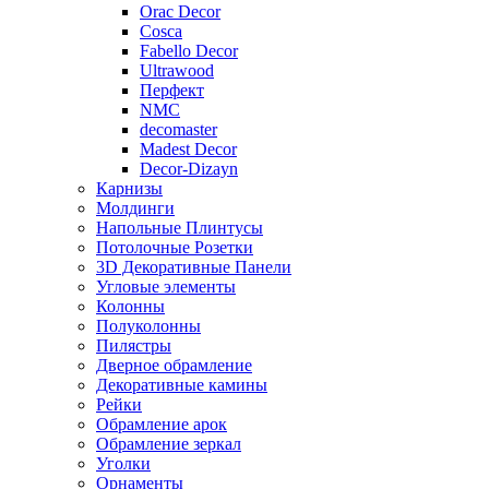
Orac Decor
Cosca
Fabello Decor
Ultrawood
Перфект
NMC
decomaster
Madest Decor
Decor-Dizayn
Карнизы
Молдинги
Напольные Плинтусы
Потолочные Розетки
3D Декоративные Панели
Угловые элементы
Колонны
Полуколонны
Пилястры
Дверное обрамление
Декоративные камины
Рейки
Обрамление арок
Обрамление зеркал
Уголки
Орнаменты