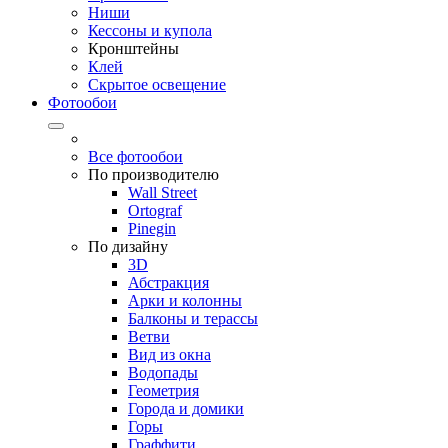
Ниши
Кессоны и купола
Кронштейны
Клей
Скрытое освещение
Фотообои
Все фотообои
По производителю
Wall Street
Ortograf
Pinegin
По дизайну
3D
Абстракция
Арки и колонны
Балконы и терассы
Ветви
Вид из окна
Водопады
Геометрия
Города и домики
Горы
Граффити