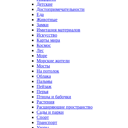
Детские
Достопримечательности
Еда
Животные
Замки
Имитация материалов
Искусство
Карты мира
Космос
Лес
Море
Морские жители
Мосты
На потолок
Облака
Пальмы
Пейзаж
Перья
Птицы и бабочки
Растения
Расширяющие пространство
Сады и парки
Спорт
Транспорт
Узоры