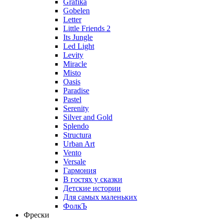
Grafika
Gobelen
Letter
Little Friends 2
Its Jungle
Led Light
Levity
Miracle
Misto
Oasis
Paradise
Pastel
Serenity
Silver and Gold
Splendo
Structura
Urban Art
Vento
Versale
Гармония
В гостях у сказки
Детские истории
Для самых маленьких
ФолкЪ
Фрески