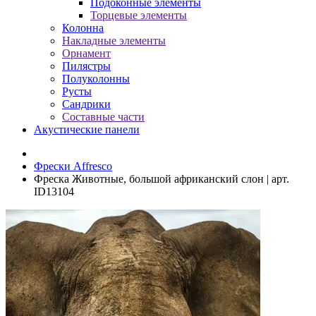
Подоконные элементы
Торцевые элементы
Колонна
Накладные элементы
Орнамент
Пилястры
Полуколонны
Русты
Сандрики
Составные части
Акустические панели
Фрески Affresco
Фреска Животные, большой африканский слон | арт.
ID13104