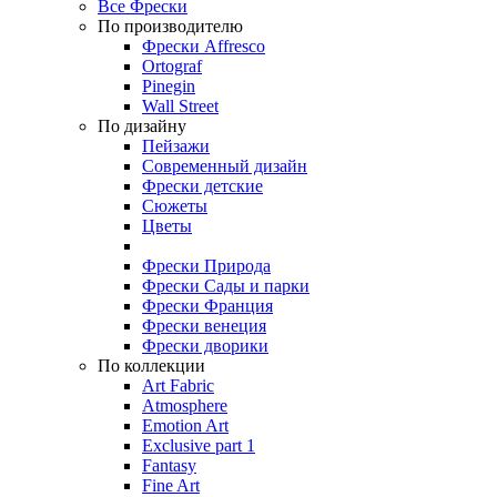
Все Фрески
По производителю
Фрески Affresco
Ortograf
Pinegin
Wall Street
По дизайну
Пейзажи
Современный дизайн
Фрески детские
Сюжеты
Цветы
Фрески Природа
Фрески Сады и парки
Фрески Франция
Фрески венеция
Фрески дворики
По коллекции
Art Fabric
Atmosphere
Emotion Art
Exclusive part 1
Fantasy
Fine Art