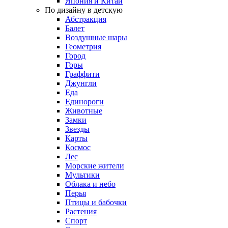
Япония и Китай
По дизайну в детскую
Абстракция
Балет
Воздушные шары
Геометрия
Город
Горы
Граффити
Джунгли
Еда
Единороги
Животные
Замки
Звезды
Карты
Космос
Лес
Морские жители
Мультики
Облака и небо
Перья
Птицы и бабочки
Растения
Спорт