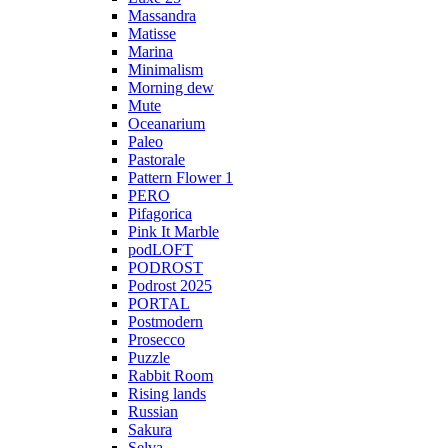
Massandra
Matisse
Marina
Minimalism
Morning dew
Mute
Oceanarium
Paleo
Pastorale
Pattern Flower 1
PERO
Pifagorica
Pink It Marble
podLOFT
PODROST
Podrost 2025
PORTAL
Postmodern
Prosecco
Puzzle
Rabbit Room
Rising lands
Russian
Sakura
Selva