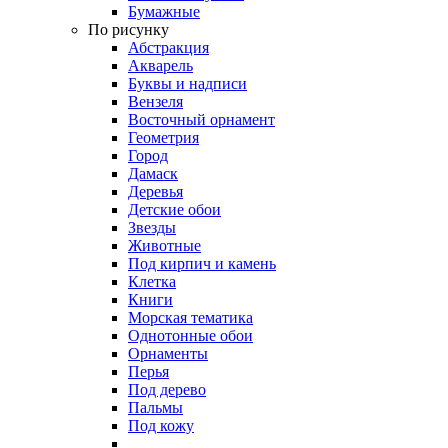
Бумажные
По рисунку
Абстракция
Акварель
Буквы и надписи
Вензеля
Восточный орнамент
Геометрия
Город
Дамаск
Деревья
Детские обои
Звезды
Животные
Под кирпич и камень
Клетка
Книги
Морская тематика
Однотонные обои
Орнаменты
Перья
Под дерево
Пальмы
Под кожу