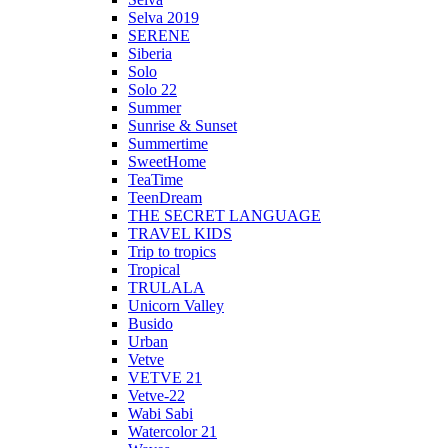
Selva 2019
SERENE
Siberia
Solo
Solo 22
Summer
Sunrise & Sunset
Summertime
SweetHome
TeaTime
TeenDream
THE SECRET LANGUAGE
TRAVEL KIDS
Trip to tropics
Tropical
TRULALA
Unicorn Valley
Busido
Urban
Vetve
VETVE 21
Vetve-22
Wabi Sabi
Watercolor 21