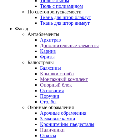
Тюль с льном
Тюль с полиамидом
По светопропускаемости
Ткань для штор блэкаут
Ткань для штор димаут
Фасад
Антаблементы
Архитрав
Дополнительные элементы
Карниз
Фризы
Балюстрады
Балясины
Крышки столба
Монтажный комплект
Опорный блок
Основания
Поручни
Столбы
Оконные обрамления
Арочные обрамления
Замковые камни
Кронштейны-пьедесталы
Наличники
Откосы