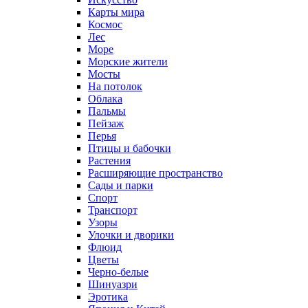
Карты мира
Космос
Лес
Море
Морские жители
Мосты
На потолок
Облака
Пальмы
Пейзаж
Перья
Птицы и бабочки
Растения
Расширяющие пространство
Сады и парки
Спорт
Транспорт
Узоры
Улочки и дворики
Флюид
Цветы
Черно-белые
Шинуазри
Эротика