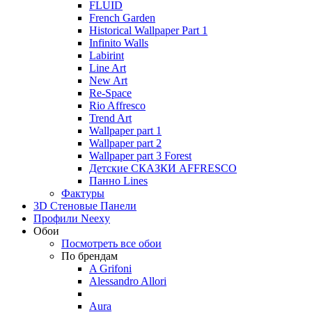
FLUID
French Garden
Historical Wallpaper Part 1
Infinito Walls
Labirint
Line Art
New Art
Re-Space
Rio Affresco
Trend Art
Wallpaper part 1
Wallpaper part 2
Wallpaper part 3 Forest
Детские СКАЗКИ AFFRESCO
Панно Lines
Фактуры
3D Стеновые Панели
Профили Neexy
Обои
Посмотреть все обои
По брендам
A Grifoni
Alessandro Allori
Aura