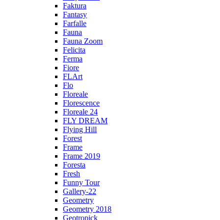
Faktura
Fantasy
Farfalle
Fauna
Fauna Zoom
Felicita
Ferma
Fiore
FLArt
Flo
Floreale
Florescence
Floreale 24
FLY DREAM
Flying Hill
Forest
Frame
Frame 2019
Foresta
Fresh
Funny Tour
Gallery-22
Geometry
Geometry 2018
Geotropick