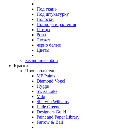
Под ткань
Под штукатурку
Полоски
Природа и растения
Птицы
Розы
Сюжет
черно белые
Цветы
Бесшовные обои
Краски
Производители
MF Paints
Diamond Vogel
Hygge
Swiss Lake
Milq
Sherwin Williams
Little Greene
Designers Guild
Paint and Paper Library
Farrow & Ball