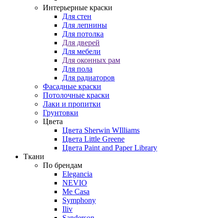
Интерьерные краски
Для стен
Для лепнины
Для потолка
Для дверей
Для мебели
Для оконных рам
Для пола
Для радиаторов
Фасадные краски
Потолочные краски
Лаки и пропитки
Грунтовки
Цвета
Цвета Sherwin WIlliams
Цвета Little Greene
Цвета Paint and Paper Library
Ткани
По брендам
Elegancia
NEVIO
Me Casa
Symphony
Iliv
Sanderson