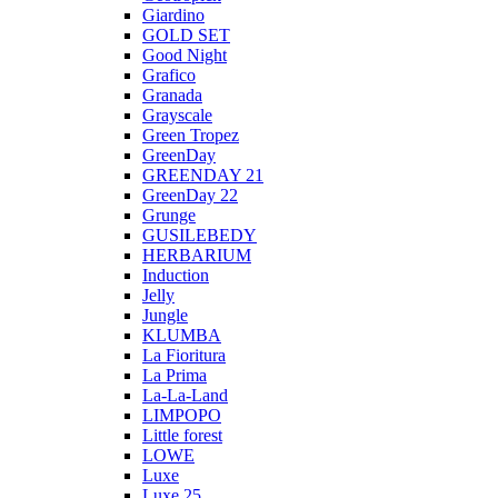
Giardino
GOLD SET
Good Night
Grafico
Granada
Grayscale
Green Tropez
GreenDay
GREENDAY 21
GreenDay 22
Grunge
GUSILEBEDY
HERBARIUM
Induction
Jelly
Jungle
KLUMBA
La Fioritura
La Prima
La-La-Land
LIMPOPO
Little forest
LOWE
Luxe
Luxe 25