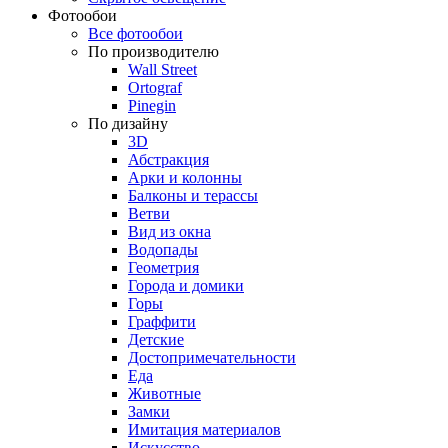
Фотообои
Все фотообои
По производителю
Wall Street
Ortograf
Pinegin
По дизайну
3D
Абстракция
Арки и колонны
Балконы и терассы
Ветви
Вид из окна
Водопады
Геометрия
Города и домики
Горы
Граффити
Детские
Достопримечательности
Еда
Животные
Замки
Имитация материалов
Искусство