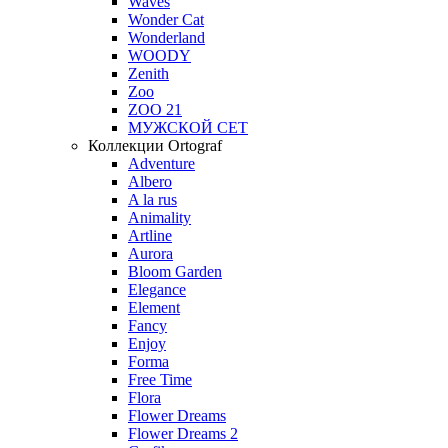
Waves
Wonder Cat
Wonderland
WOODY
Zenith
Zoo
ZOO 21
МУЖСКОЙ СЕТ
Коллекции Ortograf
Adventure
Albero
A la rus
Animality
Artline
Aurora
Bloom Garden
Elegance
Element
Fancy
Enjoy
Forma
Free Time
Flora
Flower Dreams
Flower Dreams 2