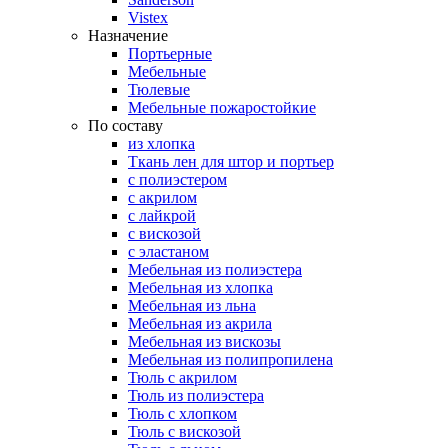
Vistex
Назначение
Портьерные
Мебельные
Тюлевые
Мебельные пожаростойкие
По составу
из хлопка
Ткань лен для штор и портьер
с полиэстером
с акрилом
с лайкрой
с вискозой
с эластаном
Мебельная из полиэстера
Мебельная из хлопка
Мебельная из льна
Мебельная из акрила
Мебельная из вискозы
Мебельная из полипропилена
Тюль с акрилом
Тюль из полиэстера
Тюль с хлопком
Тюль с вискозой