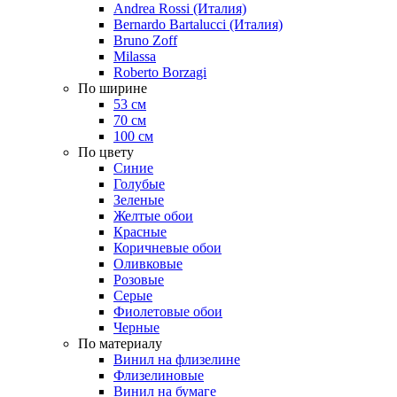
Andrea Rossi (Италия)
Bernardo Bartalucci (Италия)
Bruno Zoff
Milassa
Roberto Borzagi
По ширине
53 см
70 см
100 см
По цвету
Синие
Голубые
Зеленые
Желтые обои
Красные
Коричневые обои
Оливковые
Розовые
Серые
Фиолетовые обои
Черные
По материалу
Винил на флизелине
Флизелиновые
Винил на бумаге