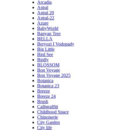
Arcadia
Astral
Astral 20
Astral-22
Azure
BabyWorld
Banyan Tree
BELLA
Beryozi I Vodopady
Big Little
Bird See
Birdly
BLOSSOM
Bon Voyage
Bon Voyage 2025
Botanica
Botanica 23
Breeze
Breeze 24
Brush
Calligraffiti
Childhood Space
Chinoiserie
City Garden
City life