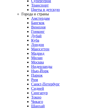
Супергерои
Транспорт
Цветы в детскую
Города и страны
Амстердам
Бангкок
Венеция
Гонконг
Дубай
Куба
Лондон
Манхэттен
Мадрид
Милан
Москва
Нидерланды
Нью-Йорк
Париж
Рим
Санкт-Петербург
Сидней
Сингапур
Токио
Чикаго
Шанхай