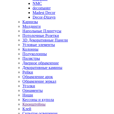
NMC
decomaster
Madest Decor
Decor-Dizayn
Карнизы
Молдинги
Напольные Плинтусы
Потолочные Розетки
3D Декоративные Панели
Угловые элементы
Колонны
Полуколонны
Пилястры
Дверное обрамление
Декоративные камины
Рейки
Обрамление арок
Обрамление зеркал
Уголки
Орнаменты
Ниши
Кессоны и купола
Кронштейны
Клей
Скрытое освещение