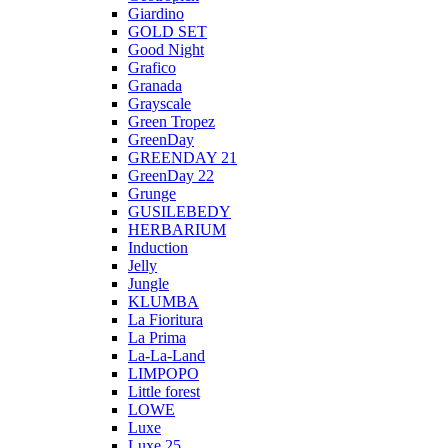
Giardino
GOLD SET
Good Night
Grafico
Granada
Grayscale
Green Tropez
GreenDay
GREENDAY 21
GreenDay 22
Grunge
GUSILEBEDY
HERBARIUM
Induction
Jelly
Jungle
KLUMBA
La Fioritura
La Prima
La-La-Land
LIMPOPO
Little forest
LOWE
Luxe
Luxe 25