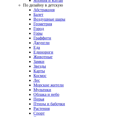
Япония и Китай
По дизайну в детскую
Абстракция
Балет
Воздушные шары
Геометрия
Город
Горы
Граффити
Джунгли
Еда
Единороги
Животные
Замки
Звезды
Карты
Космос
Лес
Морские жители
Мультики
Облака и небо
Перья
Птицы и бабочки
Растения
Спорт