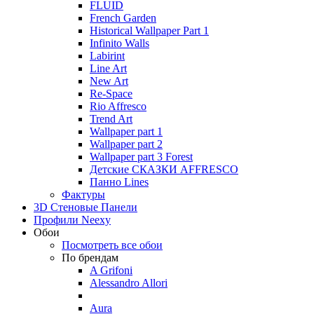
FLUID
French Garden
Historical Wallpaper Part 1
Infinito Walls
Labirint
Line Art
New Art
Re-Space
Rio Affresco
Trend Art
Wallpaper part 1
Wallpaper part 2
Wallpaper part 3 Forest
Детские СКАЗКИ AFFRESCO
Панно Lines
Фактуры
3D Стеновые Панели
Профили Neexy
Обои
Посмотреть все обои
По брендам
A Grifoni
Alessandro Allori
Aura