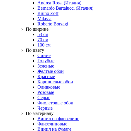
Andrea Rossi (Италия)
Bernardo Bartalucci (Италия)
Bruno Zoff
Milassa
Roberto Borzagi
По ширине
53 см
70 см
100 см
По цвету
Синие
Голубые
Зеленые
Желтые обои
Красные
Коричневые обои
Оливковые
Розовые
Серые
Фиолетовые обои
Черные
По материалу
Винил на флизелине
Флизелиновые
Винил на бумаге