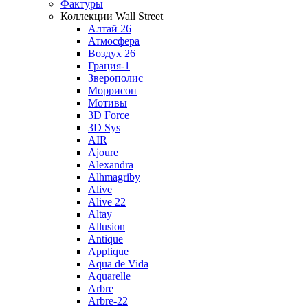
Фактуры
Коллекции Wall Street
Алтай 26
Атмосфера
Воздух 26
Грация-1
Зверополис
Моррисон
Мотивы
3D Force
3D Sys
AIR
Ajoure
Alexandra
Alhmagriby
Alive
Alive 22
Altay
Allusion
Antique
Applique
Aqua de Vida
Aquarelle
Arbre
Arbre-22