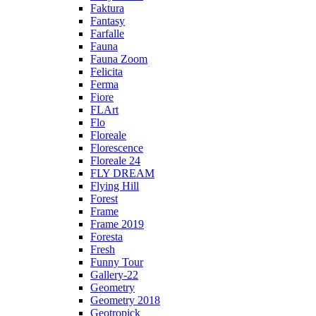
Faktura
Fantasy
Farfalle
Fauna
Fauna Zoom
Felicita
Ferma
Fiore
FLArt
Flo
Floreale
Florescence
Floreale 24
FLY DREAM
Flying Hill
Forest
Frame
Frame 2019
Foresta
Fresh
Funny Tour
Gallery-22
Geometry
Geometry 2018
Geotropick