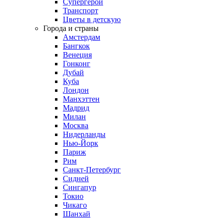
Супергерои
Транспорт
Цветы в детскую
Города и страны
Амстердам
Бангкок
Венеция
Гонконг
Дубай
Куба
Лондон
Манхэттен
Мадрид
Милан
Москва
Нидерланды
Нью-Йорк
Париж
Рим
Санкт-Петербург
Сидней
Сингапур
Токио
Чикаго
Шанхай