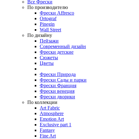
Все Фрески
По производителю
Фрески Affresco
Ortograf
Pinegin
Wall Street
По дизайну
Пейзажи
Современный дизайн
Фрески детские
Сюжеты
Цветы
Фрески Природа
Фрески Сады и парки
Фрески Франция
Фрески венеция
Фрески дворики
По коллекции
Art Fabric
Atmosphere
Emotion Art
Exclusive part 1
Fantasy
Fine Art