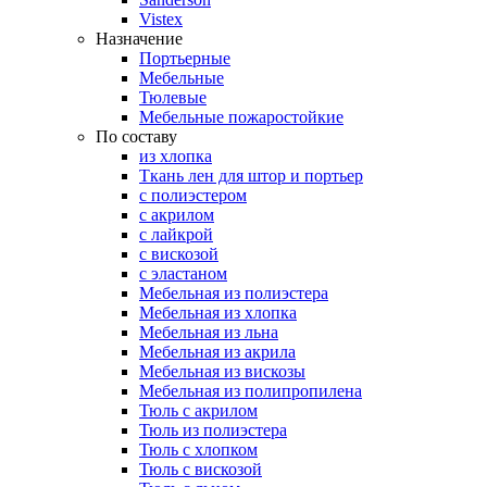
Vistex
Назначение
Портьерные
Мебельные
Тюлевые
Мебельные пожаростойкие
По составу
из хлопка
Ткань лен для штор и портьер
с полиэстером
с акрилом
с лайкрой
с вискозой
с эластаном
Мебельная из полиэстера
Мебельная из хлопка
Мебельная из льна
Мебельная из акрила
Мебельная из вискозы
Мебельная из полипропилена
Тюль с акрилом
Тюль из полиэстера
Тюль с хлопком
Тюль с вискозой