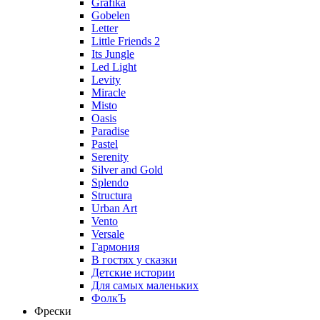
Grafika
Gobelen
Letter
Little Friends 2
Its Jungle
Led Light
Levity
Miracle
Misto
Oasis
Paradise
Pastel
Serenity
Silver and Gold
Splendo
Structura
Urban Art
Vento
Versale
Гармония
В гостях у сказки
Детские истории
Для самых маленьких
ФолкЪ
Фрески