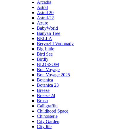
Arcadia
Astral
Astral 20
Astral-22
Azure
BabyWorld
Banyan Tree
BELLA
Beryozi I Vodopady
Big Little
Bird See
Birdly
BLOSSOM
Bon Voyage
Bon Voyage 2025
Botanica
Botanica 23
Breeze
Breeze 24
Brush
Calligraffiti
Childhood Space
Chinoiserie
City Garden
City life