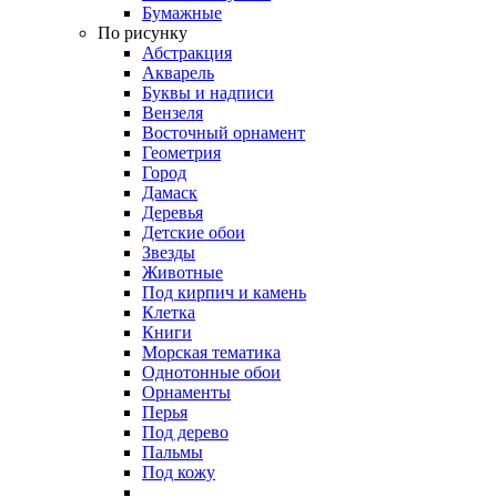
Бумажные
По рисунку
Абстракция
Акварель
Буквы и надписи
Вензеля
Восточный орнамент
Геометрия
Город
Дамаск
Деревья
Детские обои
Звезды
Животные
Под кирпич и камень
Клетка
Книги
Морская тематика
Однотонные обои
Орнаменты
Перья
Под дерево
Пальмы
Под кожу