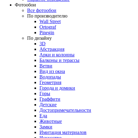
Фотообои
Все фотообои
По производителю
Wall Street
Ortograf
Pinegin
По дизайну
3D
Абстракция
Арки и колонны
Балконы и терассы
Ветви
Вид из окна
Водопады
Геометрия
Города и домики
Горы
Граффити
Детские
Достопримечательности
Еда
Животные
Замки
Имитация материалов
Искусство