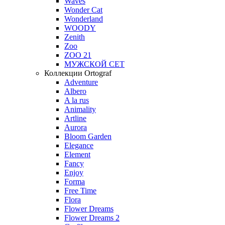
Waves
Wonder Cat
Wonderland
WOODY
Zenith
Zoo
ZOO 21
МУЖСКОЙ СЕТ
Коллекции Ortograf
Adventure
Albero
A la rus
Animality
Artline
Aurora
Bloom Garden
Elegance
Element
Fancy
Enjoy
Forma
Free Time
Flora
Flower Dreams
Flower Dreams 2