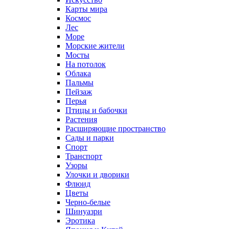
Карты мира
Космос
Лес
Море
Морские жители
Мосты
На потолок
Облака
Пальмы
Пейзаж
Перья
Птицы и бабочки
Растения
Расширяющие пространство
Сады и парки
Спорт
Транспорт
Узоры
Улочки и дворики
Флюид
Цветы
Черно-белые
Шинуазри
Эротика