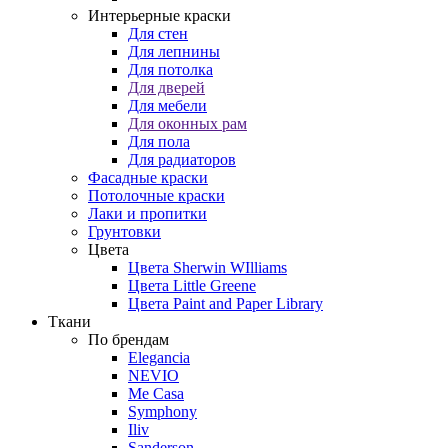
Интерьерные краски
Для стен
Для лепнины
Для потолка
Для дверей
Для мебели
Для оконных рам
Для пола
Для радиаторов
Фасадные краски
Потолочные краски
Лаки и пропитки
Грунтовки
Цвета
Цвета Sherwin WIlliams
Цвета Little Greene
Цвета Paint and Paper Library
Ткани
По брендам
Elegancia
NEVIO
Me Casa
Symphony
Iliv
Sanderson