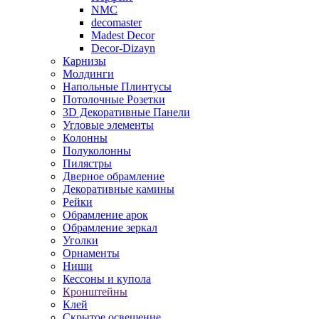
NMC
decomaster
Madest Decor
Decor-Dizayn
Карнизы
Молдинги
Напольные Плинтусы
Потолочные Розетки
3D Декоративные Панели
Угловые элементы
Колонны
Полуколонны
Пилястры
Дверное обрамление
Декоративные камины
Рейки
Обрамление арок
Обрамление зеркал
Уголки
Орнаменты
Ниши
Кессоны и купола
Кронштейны
Клей
Скрытое освещение