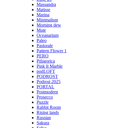
Massandra
Matisse
Marina
Minimalism
Morning dew
Mute
Oceanarium
Paleo
Pastorale
Pattern Flower 1
PERO
Pifagorica
Pink It Marble
podLOFT
PODROST
Podrost 2025
PORTAL
Postmodern
Prosecco
Puzzle
Rabbit Room
Rising lands
Russian
Sakura
Selva