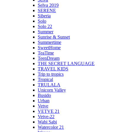
Selva 2019
SERENE
Siberia
Solo
Solo 22
Summer
Sunrise & Sunset
Summertime
SweetHome
TeaTime
TeenDream
THE SECRET LANGUAGE
TRAVEL KIDS
Trip to tropics
Tropical
TRULALA
Unicorn Valley
Busido
Urban
Vetve
VETVE 21
Vetve-22
Wabi Sabi
Watercolor 21