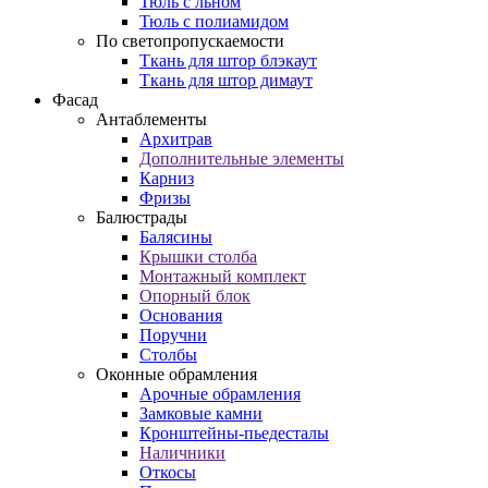
Тюль с льном
Тюль с полиамидом
По светопропускаемости
Ткань для штор блэкаут
Ткань для штор димаут
Фасад
Антаблементы
Архитрав
Дополнительные элементы
Карниз
Фризы
Балюстрады
Балясины
Крышки столба
Монтажный комплект
Опорный блок
Основания
Поручни
Столбы
Оконные обрамления
Арочные обрамления
Замковые камни
Кронштейны-пьедесталы
Наличники
Откосы