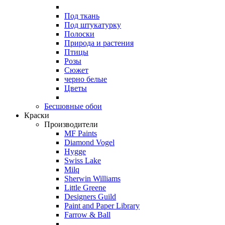
Под ткань
Под штукатурку
Полоски
Природа и растения
Птицы
Розы
Сюжет
черно белые
Цветы
Бесшовные обои
Краски
Производители
MF Paints
Diamond Vogel
Hygge
Swiss Lake
Milq
Sherwin Williams
Little Greene
Designers Guild
Paint and Paper Library
Farrow & Ball