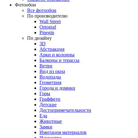
Фотообои
Все фотообои
По производителю
Wall Street
Ortograf
Pinegin
По дизайну
3D
Абстракция
Арки и колонны
Балконы и терассы
Ветви
Вид из окна
Водопады
Геометрия
Города и домики
Горы
Граффити
Детские
Достопримечательности
Еда
Животные
Замки
Имитация материалов
Искусство