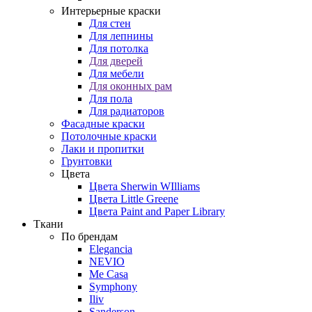
Интерьерные краски
Для стен
Для лепнины
Для потолка
Для дверей
Для мебели
Для оконных рам
Для пола
Для радиаторов
Фасадные краски
Потолочные краски
Лаки и пропитки
Грунтовки
Цвета
Цвета Sherwin WIlliams
Цвета Little Greene
Цвета Paint and Paper Library
Ткани
По брендам
Elegancia
NEVIO
Me Casa
Symphony
Iliv
Sanderson