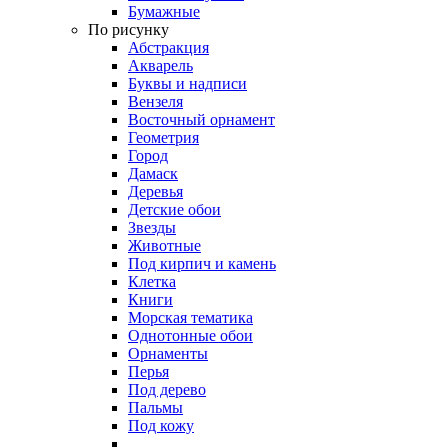
Бумажные
По рисунку
Абстракция
Акварель
Буквы и надписи
Вензеля
Восточный орнамент
Геометрия
Город
Дамаск
Деревья
Детские обои
Звезды
Животные
Под кирпич и камень
Клетка
Книги
Морская тематика
Однотонные обои
Орнаменты
Перья
Под дерево
Пальмы
Под кожу