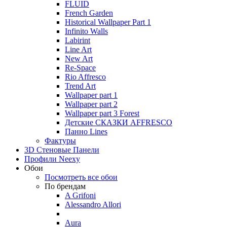
FLUID
French Garden
Historical Wallpaper Part 1
Infinito Walls
Labirint
Line Art
New Art
Re-Space
Rio Affresco
Trend Art
Wallpaper part 1
Wallpaper part 2
Wallpaper part 3 Forest
Детские СКАЗКИ AFFRESCO
Панно Lines
Фактуры
3D Стеновые Панели
Профили Neexy
Обои
Посмотреть все обои
По брендам
A Grifoni
Alessandro Allori
Aura