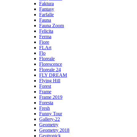
Faktura
Fantasy
Farfalle
Fauna
Fauna Zoom
Felicita
Ferma
Fiore
FLArt
Flo
Floreale
Florescence
Floreale 24
FLY DREAM
Flying Hill
Forest
Frame
Frame 2019
Foresta
Fresh
Funny Tour
Gallery-22
Geometry
Geometry 2018
Geotropick