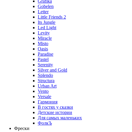
Grafika
Gobelen
Letter
Little Friends 2
Its Jungle
Led Light
Levity
Miracle
Misto
Oasis
Paradise
Pastel
Serenity
Silver and Gold
Splendo
Structura
Urban Art
Vento
Versale
Гармония
В гостях у сказки
Детские истории
Для самых маленьких
ФолкЪ
Фрески