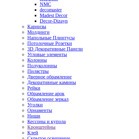
NMC
decomaster
Madest Decor
Decor-Dizayn
Карнизы
Молдинги
Напольные Плинтусы
Потолочные Розетки
3D Декоративные Панели
Угловые элементы
Колонны
Полуколонны
Пилястры
Дверное обрамление
Декоративные камины
Рейки
Обрамление арок
Обрамление зеркал
Уголки
Орнаменты
Ниши
Кессоны и купола
Кронштейны
Клей
Скрытое освещение