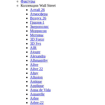
Фактуры
Коллекции Wall Street
Алтай 26
Атмосфера
Воздух 26
Грация-1
Зверополис
Моррисон
Мотивы
3D Force
3D Sys
AIR
Ajoure
Alexandra
Alhmagriby
Alive
Alive 22
Altay
Allusion
Antique
Applique
Aqua de Vida
Aquarelle
Arbre
Arbre-22