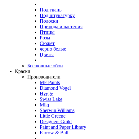
Под ткань
Под штукатурку
Полоски
Природа и растения
Птицы
Розы
Сюжет
черно белые
Цветы
Бесшовные обои
Краски
Производители
MF Paints
Diamond Vogel
Hygge
Swiss Lake
Milq
Sherwin Williams
Little Greene
Designers Guild
Paint and Paper Library
Farrow & Ball