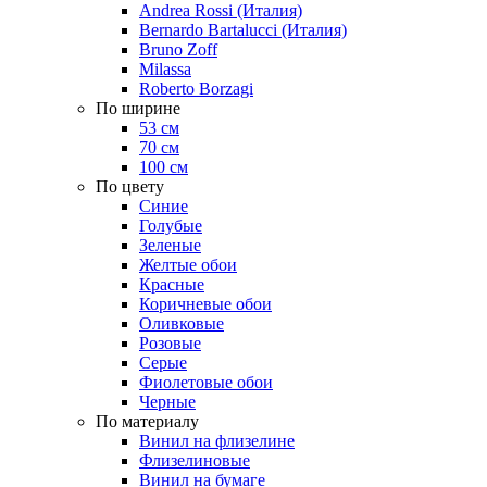
Andrea Rossi (Италия)
Bernardo Bartalucci (Италия)
Bruno Zoff
Milassa
Roberto Borzagi
По ширине
53 см
70 см
100 см
По цвету
Синие
Голубые
Зеленые
Желтые обои
Красные
Коричневые обои
Оливковые
Розовые
Серые
Фиолетовые обои
Черные
По материалу
Винил на флизелине
Флизелиновые
Винил на бумаге