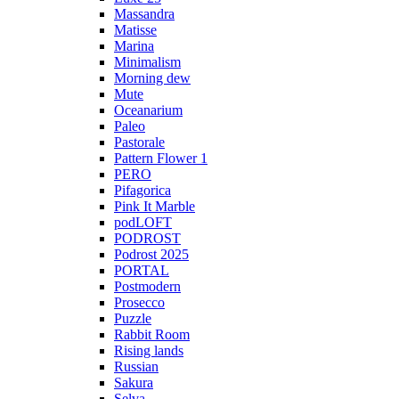
Massandra
Matisse
Marina
Minimalism
Morning dew
Mute
Oceanarium
Paleo
Pastorale
Pattern Flower 1
PERO
Pifagorica
Pink It Marble
podLOFT
PODROST
Podrost 2025
PORTAL
Postmodern
Prosecco
Puzzle
Rabbit Room
Rising lands
Russian
Sakura
Selva