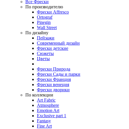
Все Фрески
По производителю
Фрески Affresco
Ortograf
Pinegin
Wall Street
По дизайну
Пейзажи
Современный дизайн
Фрески детские
Сюжеты
Цветы
Фрески Природа
Фрески Сады и парки
Фрески Франция
Фрески венеция
Фрески дворики
По коллекции
Art Fabric
Atmosphere
Emotion Art
Exclusive part 1
Fantasy
Fine Art