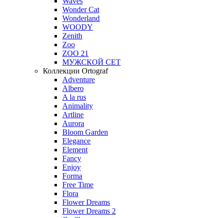
Waves
Wonder Cat
Wonderland
WOODY
Zenith
Zoo
ZOO 21
МУЖСКОЙ СЕТ
Коллекции Ortograf
Adventure
Albero
A la rus
Animality
Artline
Aurora
Bloom Garden
Elegance
Element
Fancy
Enjoy
Forma
Free Time
Flora
Flower Dreams
Flower Dreams 2