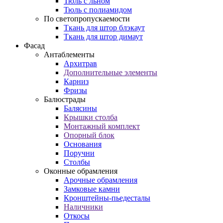
Тюль с льном
Тюль с полиамидом
По светопропускаемости
Ткань для штор блэкаут
Ткань для штор димаут
Фасад
Антаблементы
Архитрав
Дополнительные элементы
Карниз
Фризы
Балюстрады
Балясины
Крышки столба
Монтажный комплект
Опорный блок
Основания
Поручни
Столбы
Оконные обрамления
Арочные обрамления
Замковые камни
Кронштейны-пьедесталы
Наличники
Откосы