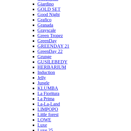
Giardino
GOLD SET
Good Night
Grafico
Granada
Grayscale
Green Tropez
GreenDay
GREENDAY 21
GreenDay 22
Grunge
GUSILEBEDY
HERBARIUM
Induction
Jelly
Jungle
KLUMBA
La Fioritura
La Prima
La-La-Land
LIMPOPO
Little forest
LOWE
Luxe
Luxe 25