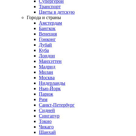
Супергерои
Транспорт
Цветы в детскую
Города и страны
Амстердам
Бангкок
Венеция
Гонконг
Дубай
Куба
Лондон
Манхэттен
Мадрид
Милан
Москва
Нидерланды
Нью-Йорк
Париж
Рим
Санкт-Петербург
Сидней
Сингапур
Токио
Чикаго
Шанхай