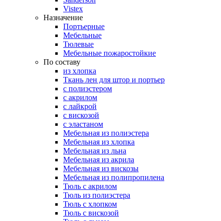
Vistex
Назначение
Портьерные
Мебельные
Тюлевые
Мебельные пожаростойкие
По составу
из хлопка
Ткань лен для штор и портьер
с полиэстером
с акрилом
с лайкрой
с вискозой
с эластаном
Мебельная из полиэстера
Мебельная из хлопка
Мебельная из льна
Мебельная из акрила
Мебельная из вискозы
Мебельная из полипропилена
Тюль с акрилом
Тюль из полиэстера
Тюль с хлопком
Тюль с вискозой