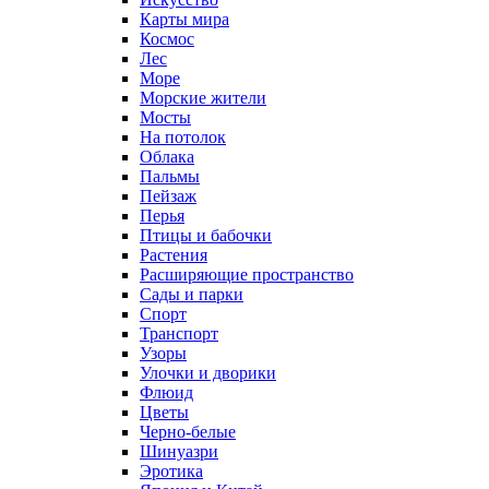
Карты мира
Космос
Лес
Море
Морские жители
Мосты
На потолок
Облака
Пальмы
Пейзаж
Перья
Птицы и бабочки
Растения
Расширяющие пространство
Сады и парки
Спорт
Транспорт
Узоры
Улочки и дворики
Флюид
Цветы
Черно-белые
Шинуазри
Эротика