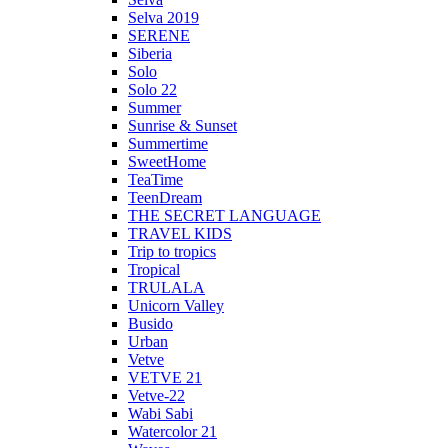
Selva 2019
SERENE
Siberia
Solo
Solo 22
Summer
Sunrise & Sunset
Summertime
SweetHome
TeaTime
TeenDream
THE SECRET LANGUAGE
TRAVEL KIDS
Trip to tropics
Tropical
TRULALA
Unicorn Valley
Busido
Urban
Vetve
VETVE 21
Vetve-22
Wabi Sabi
Watercolor 21