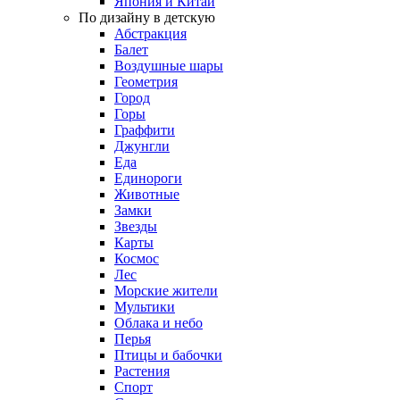
Япония и Китай
По дизайну в детскую
Абстракция
Балет
Воздушные шары
Геометрия
Город
Горы
Граффити
Джунгли
Еда
Единороги
Животные
Замки
Звезды
Карты
Космос
Лес
Морские жители
Мультики
Облака и небо
Перья
Птицы и бабочки
Растения
Спорт