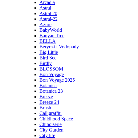
Arcadia
Astral
Astral 20
Astral-22
Azure
BabyWorld
Banyan Tree
BELLA
Beryozi I Vodopady
Big Little
Bird See
Birdly
BLOSSOM
Bon Voyage
Bon Voyage 2025
Botanica
Botanica 23
Breeze
Breeze 24
Brush
Calligraffiti
Childhood Space
Chinoiserie
City Garden
City life