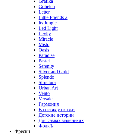
Grafika
Gobelen
Letter
Little Friends 2
Its Jungle
Led Light
Levity
Miracle
Misto
Oasis
Paradise
Pastel
Serenity
Silver and Gold
Splendo
Structura
Urban Art
Vento
Versale
Гармония
В гостях у сказки
Детские истории
Для самых маленьких
ФолкЪ
Фрески