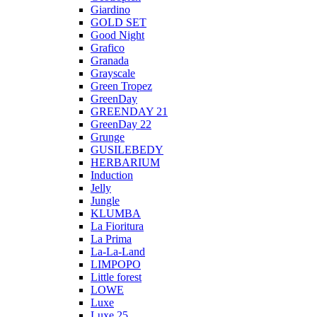
Giardino
GOLD SET
Good Night
Grafico
Granada
Grayscale
Green Tropez
GreenDay
GREENDAY 21
GreenDay 22
Grunge
GUSILEBEDY
HERBARIUM
Induction
Jelly
Jungle
KLUMBA
La Fioritura
La Prima
La-La-Land
LIMPOPO
Little forest
LOWE
Luxe
Luxe 25