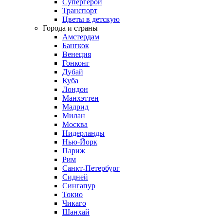
Супергерои
Транспорт
Цветы в детскую
Города и страны
Амстердам
Бангкок
Венеция
Гонконг
Дубай
Куба
Лондон
Манхэттен
Мадрид
Милан
Москва
Нидерланды
Нью-Йорк
Париж
Рим
Санкт-Петербург
Сидней
Сингапур
Токио
Чикаго
Шанхай