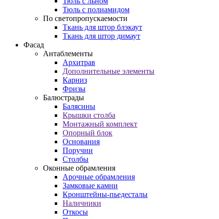
Тюль с льном
Тюль с полиамидом
По светопропускаемости
Ткань для штор блэкаут
Ткань для штор димаут
Фасад
Антаблементы
Архитрав
Дополнительные элементы
Карниз
Фризы
Балюстрады
Балясины
Крышки столба
Монтажный комплект
Опорный блок
Основания
Поручни
Столбы
Оконные обрамления
Арочные обрамления
Замковые камни
Кронштейны-пьедесталы
Наличники
Откосы