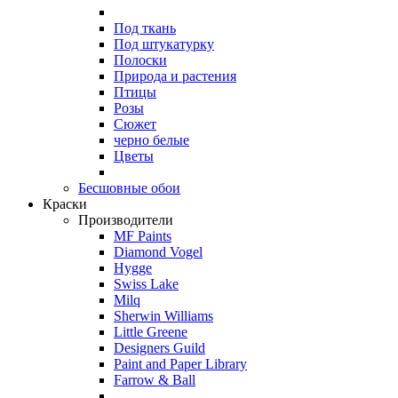
Под ткань
Под штукатурку
Полоски
Природа и растения
Птицы
Розы
Сюжет
черно белые
Цветы
Бесшовные обои
Краски
Производители
MF Paints
Diamond Vogel
Hygge
Swiss Lake
Milq
Sherwin Williams
Little Greene
Designers Guild
Paint and Paper Library
Farrow & Ball