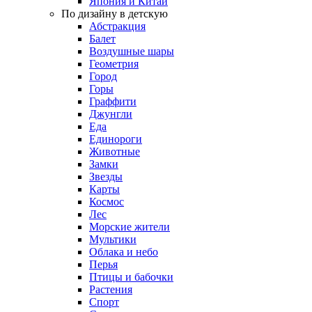
Япония и Китай
По дизайну в детскую
Абстракция
Балет
Воздушные шары
Геометрия
Город
Горы
Граффити
Джунгли
Еда
Единороги
Животные
Замки
Звезды
Карты
Космос
Лес
Морские жители
Мультики
Облака и небо
Перья
Птицы и бабочки
Растения
Спорт