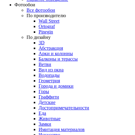
Фотообои
Все фотообои
По производителю
Wall Street
Ortograf
Pinegin
По дизайну
3D
Абстракция
Арки и колонны
Балконы и терассы
Ветви
Вид из окна
Водопады
Геометрия
Города и домики
Горы
Граффити
Детские
Достопримечательности
Еда
Животные
Замки
Имитация материалов
Искусство