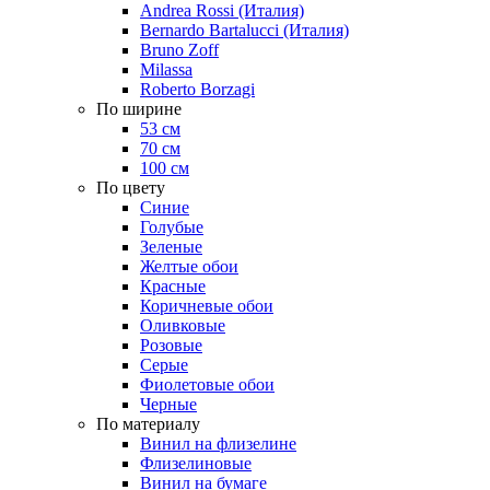
Andrea Rossi (Италия)
Bernardo Bartalucci (Италия)
Bruno Zoff
Milassa
Roberto Borzagi
По ширине
53 см
70 см
100 см
По цвету
Синие
Голубые
Зеленые
Желтые обои
Красные
Коричневые обои
Оливковые
Розовые
Серые
Фиолетовые обои
Черные
По материалу
Винил на флизелине
Флизелиновые
Винил на бумаге