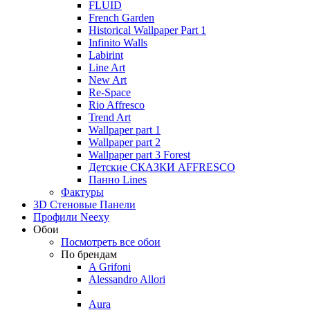
FLUID
French Garden
Historical Wallpaper Part 1
Infinito Walls
Labirint
Line Art
New Art
Re-Space
Rio Affresco
Trend Art
Wallpaper part 1
Wallpaper part 2
Wallpaper part 3 Forest
Детские СКАЗКИ AFFRESCO
Панно Lines
Фактуры
3D Стеновые Панели
Профили Neexy
Обои
Посмотреть все обои
По брендам
A Grifoni
Alessandro Allori
Aura