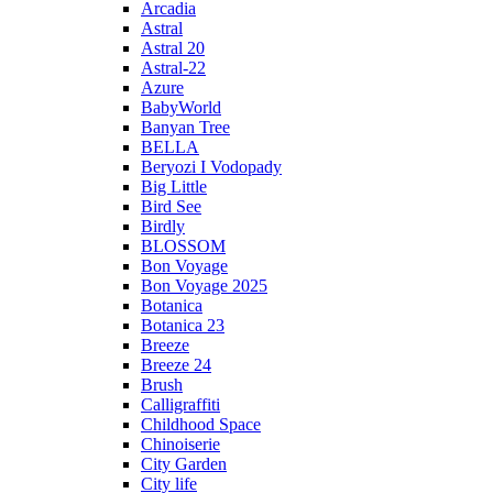
Arcadia
Astral
Astral 20
Astral-22
Azure
BabyWorld
Banyan Tree
BELLA
Beryozi I Vodopady
Big Little
Bird See
Birdly
BLOSSOM
Bon Voyage
Bon Voyage 2025
Botanica
Botanica 23
Breeze
Breeze 24
Brush
Calligraffiti
Childhood Space
Chinoiserie
City Garden
City life