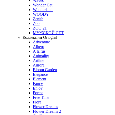
Waves
Wonder Cat
Wonderland
WOODY
Zenith
Zoo
ZOO 21
МУЖСКОЙ СЕТ
Коллекции Ortograf
Adventure
Albero
A la rus
Animality
Artline
Aurora
Bloom Garden
Elegance
Element
Fancy
Enjoy
Forma
Free Time
Flora
Flower Dreams
Flower Dreams 2