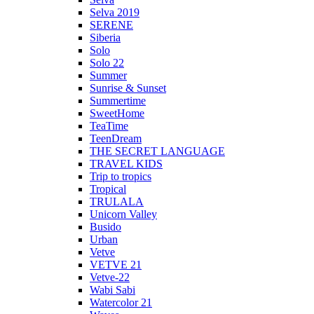
Selva 2019
SERENE
Siberia
Solo
Solo 22
Summer
Sunrise & Sunset
Summertime
SweetHome
TeaTime
TeenDream
THE SECRET LANGUAGE
TRAVEL KIDS
Trip to tropics
Tropical
TRULALA
Unicorn Valley
Busido
Urban
Vetve
VETVE 21
Vetve-22
Wabi Sabi
Watercolor 21