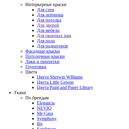
Интерьерные краски
Для стен
Для лепнины
Для потолка
Для дверей
Для мебели
Для оконных рам
Для пола
Для радиаторов
Фасадные краски
Потолочные краски
Лаки и пропитки
Грунтовки
Цвета
Цвета Sherwin WIlliams
Цвета Little Greene
Цвета Paint and Paper Library
Ткани
По брендам
Elegancia
NEVIO
Me Casa
Symphony
Iliv
Sanderson