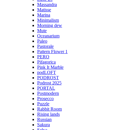
Massandra
Matisse
Marina
Minimalism
Morning dew
Mute
Oceanarium
Paleo
Pastorale
Pattern Flower 1
PERO
Pifagorica
Pink It Marble
podLOFT
PODROST
Podrost 2025
PORTAL
Postmodern
Prosecco
Puzzle
Rabbit Room
Rising lands
Russian
Sakura
Selva