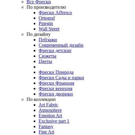
Все Фрески
По производителю
Фрески Affresco
Ortograf
Pinegin
Wall Street
По дизайну
Пейзажи
Современный дизайн
Фрески детские
Сюжеты
Цветы
Фрески Природа
Фрески Сады и парки
Фрески Франция
Фрески венеция
Фрески дворики
По коллекции
Art Fabric
Atmosphere
Emotion Art
Exclusive part 1
Fantasy
Fine Art