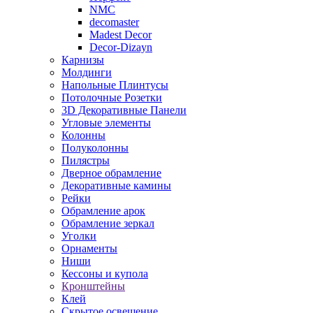
NMC
decomaster
Madest Decor
Decor-Dizayn
Карнизы
Молдинги
Напольные Плинтусы
Потолочные Розетки
3D Декоративные Панели
Угловые элементы
Колонны
Полуколонны
Пилястры
Дверное обрамление
Декоративные камины
Рейки
Обрамление арок
Обрамление зеркал
Уголки
Орнаменты
Ниши
Кессоны и купола
Кронштейны
Клей
Скрытое освещение