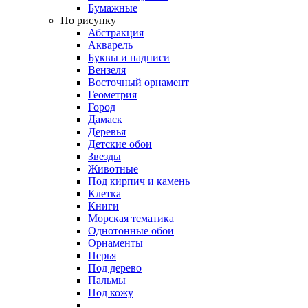
Бумажные
По рисунку
Абстракция
Акварель
Буквы и надписи
Вензеля
Восточный орнамент
Геометрия
Город
Дамаск
Деревья
Детские обои
Звезды
Животные
Под кирпич и камень
Клетка
Книги
Морская тематика
Однотонные обои
Орнаменты
Перья
Под дерево
Пальмы
Под кожу