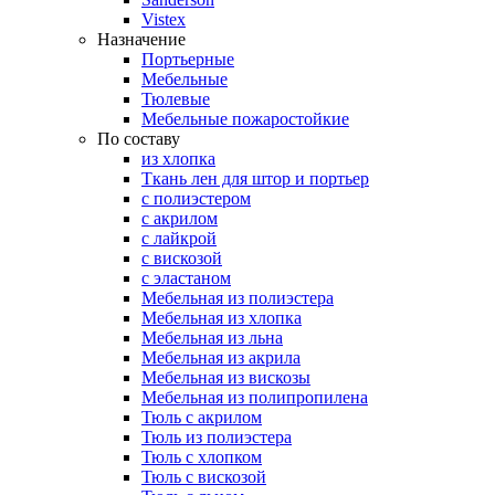
Vistex
Назначение
Портьерные
Мебельные
Тюлевые
Мебельные пожаростойкие
По составу
из хлопка
Ткань лен для штор и портьер
с полиэстером
с акрилом
с лайкрой
с вискозой
с эластаном
Мебельная из полиэстера
Мебельная из хлопка
Мебельная из льна
Мебельная из акрила
Мебельная из вискозы
Мебельная из полипропилена
Тюль с акрилом
Тюль из полиэстера
Тюль с хлопком
Тюль с вискозой