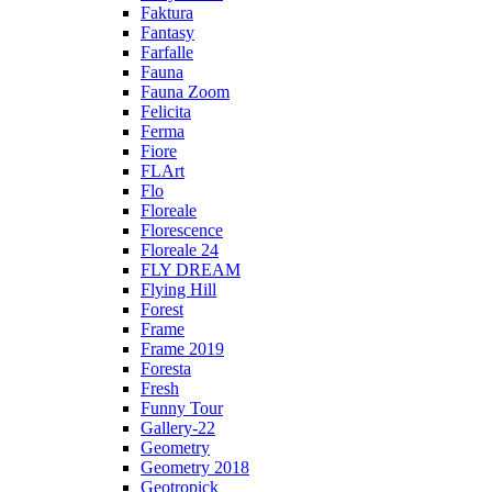
Faktura
Fantasy
Farfalle
Fauna
Fauna Zoom
Felicita
Ferma
Fiore
FLArt
Flo
Floreale
Florescence
Floreale 24
FLY DREAM
Flying Hill
Forest
Frame
Frame 2019
Foresta
Fresh
Funny Tour
Gallery-22
Geometry
Geometry 2018
Geotropick