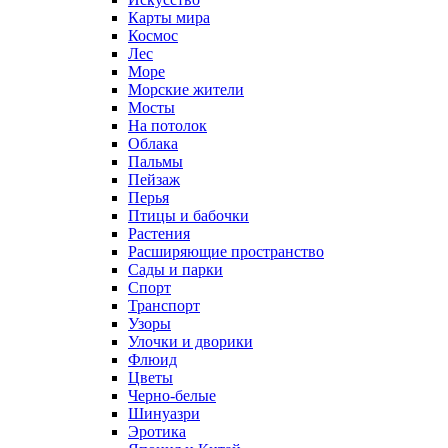
Карты мира
Космос
Лес
Море
Морские жители
Мосты
На потолок
Облака
Пальмы
Пейзаж
Перья
Птицы и бабочки
Растения
Расширяющие пространство
Сады и парки
Спорт
Транспорт
Узоры
Улочки и дворики
Флюид
Цветы
Черно-белые
Шинуазри
Эротика