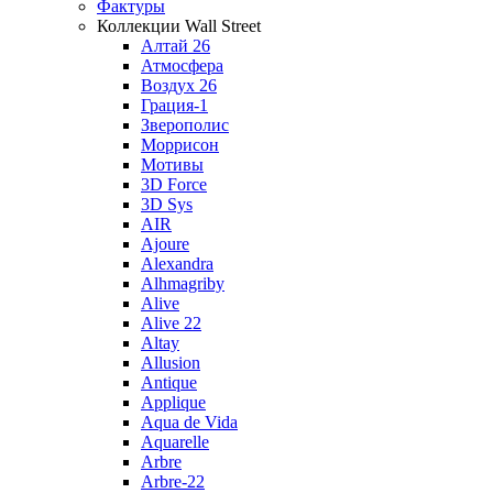
Фактуры
Коллекции Wall Street
Алтай 26
Атмосфера
Воздух 26
Грация-1
Зверополис
Моррисон
Мотивы
3D Force
3D Sys
AIR
Ajoure
Alexandra
Alhmagriby
Alive
Alive 22
Altay
Allusion
Antique
Applique
Aqua de Vida
Aquarelle
Arbre
Arbre-22