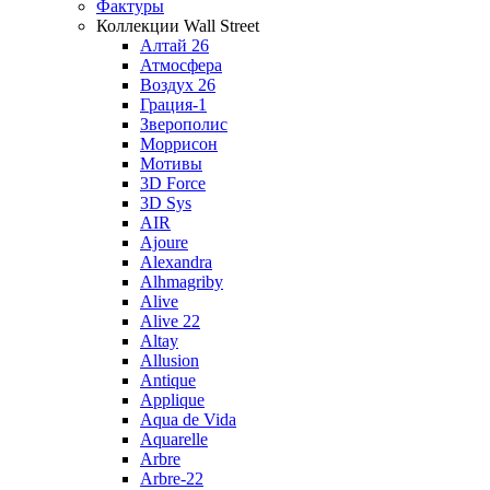
Фактуры
Коллекции Wall Street
Алтай 26
Атмосфера
Воздух 26
Грация-1
Зверополис
Моррисон
Мотивы
3D Force
3D Sys
AIR
Ajoure
Alexandra
Alhmagriby
Alive
Alive 22
Altay
Allusion
Antique
Applique
Aqua de Vida
Aquarelle
Arbre
Arbre-22