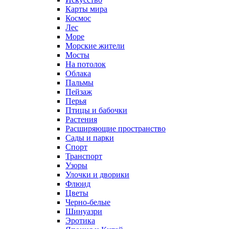
Карты мира
Космос
Лес
Море
Морские жители
Мосты
На потолок
Облака
Пальмы
Пейзаж
Перья
Птицы и бабочки
Растения
Расширяющие пространство
Сады и парки
Спорт
Транспорт
Узоры
Улочки и дворики
Флюид
Цветы
Черно-белые
Шинуазри
Эротика