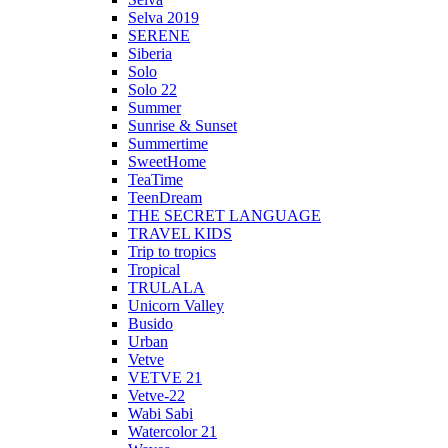
Selva 2019
SERENE
Siberia
Solo
Solo 22
Summer
Sunrise & Sunset
Summertime
SweetHome
TeaTime
TeenDream
THE SECRET LANGUAGE
TRAVEL KIDS
Trip to tropics
Tropical
TRULALA
Unicorn Valley
Busido
Urban
Vetve
VETVE 21
Vetve-22
Wabi Sabi
Watercolor 21