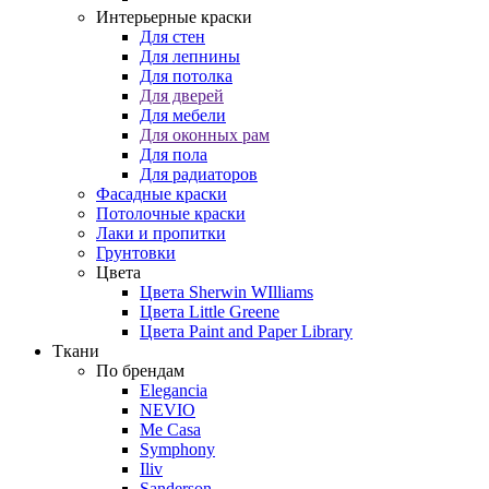
Интерьерные краски
Для стен
Для лепнины
Для потолка
Для дверей
Для мебели
Для оконных рам
Для пола
Для радиаторов
Фасадные краски
Потолочные краски
Лаки и пропитки
Грунтовки
Цвета
Цвета Sherwin WIlliams
Цвета Little Greene
Цвета Paint and Paper Library
Ткани
По брендам
Elegancia
NEVIO
Me Casa
Symphony
Iliv
Sanderson