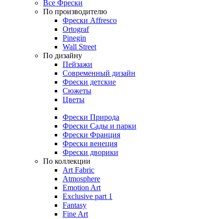
Все Фрески
По производителю
Фрески Affresco
Ortograf
Pinegin
Wall Street
По дизайну
Пейзажи
Современный дизайн
Фрески детские
Сюжеты
Цветы
Фрески Природа
Фрески Сады и парки
Фрески Франция
Фрески венеция
Фрески дворики
По коллекции
Art Fabric
Atmosphere
Emotion Art
Exclusive part 1
Fantasy
Fine Art