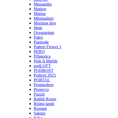
Massandra
Matisse
Marina
Minimalism
Morning dew
Mute
Oceanarium
Paleo
Pastorale
Pattern Flower 1
PERO
Pifagorica
Pink It Marble
podLOFT
PODROST
Podrost 2025
PORTAL
Postmodern
Prosecco
Puzzle
Rabbit Room
Rising lands
Russian
Sakura
Selva