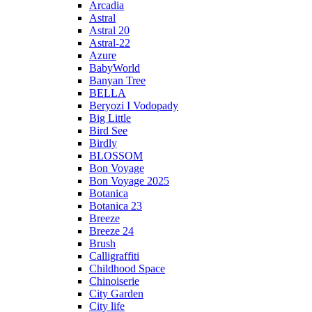
Arcadia
Astral
Astral 20
Astral-22
Azure
BabyWorld
Banyan Tree
BELLA
Beryozi I Vodopady
Big Little
Bird See
Birdly
BLOSSOM
Bon Voyage
Bon Voyage 2025
Botanica
Botanica 23
Breeze
Breeze 24
Brush
Calligraffiti
Childhood Space
Chinoiserie
City Garden
City life