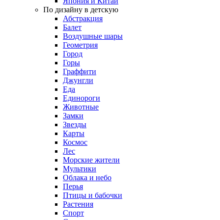
Япония и Китай
По дизайну в детскую
Абстракция
Балет
Воздушные шары
Геометрия
Город
Горы
Граффити
Джунгли
Еда
Единороги
Животные
Замки
Звезды
Карты
Космос
Лес
Морские жители
Мультики
Облака и небо
Перья
Птицы и бабочки
Растения
Спорт