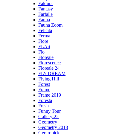
Faktura
Fantasy
Farfalle
Fauna
Fauna Zoom
Felicita
Ferma
Fiore
FLArt
Flo
Floreale
Florescence
Floreale 24
FLY DREAM
Flying Hill
Forest
Frame
Frame 2019
Foresta
Fresh
Funny Tour
Gallery-22
Geometry
Geometry 2018
Geotropick