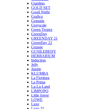
Giardino
GOLD SET
Good Night
Grafico
Granada
Grayscale
Green Tropez
GreenDay
GREENDAY 21
GreenDay 22
Grunge
GUSILEBEDY
HERBARIUM
Induction
Jelly
Jungle
KLUMBA
La Fioritura
La Prima
La-La-Land
LIMPOPO
Little forest
LOWE
Luxe
Luxe 25