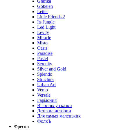
Grafika
Gobelen
Letter
Little Friends 2
Its Jungle
Led Light
Levity
Miracle
Misto
Oasis
Paradise
Pastel
Serenity
Silver and Gold
Splendo
Structura
Urban Art
Vento
Versale
Гармония
В гостях у сказки
Детские истории
Для самых маленьких
ФолкЪ
Фрески