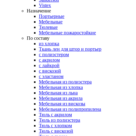
Vistex
Назначение
Портьерные
Мебельные
Тюлевые
Мебельные пожаростойкие
По составу
из хлопка
Ткань лен для штор и портьер
с полиэстером
с акрилом
с лайкрой
с вискозой
с эластаном
Мебельная из полиэстера
Мебельная из хлопка
Мебельная из льна
Мебельная из акрила
Мебельная из вискозы
Мебельная из полипропилена
Тюль с акрилом
Тюль из полиэстера
Тюль с хлопком
Тюль с вискозой