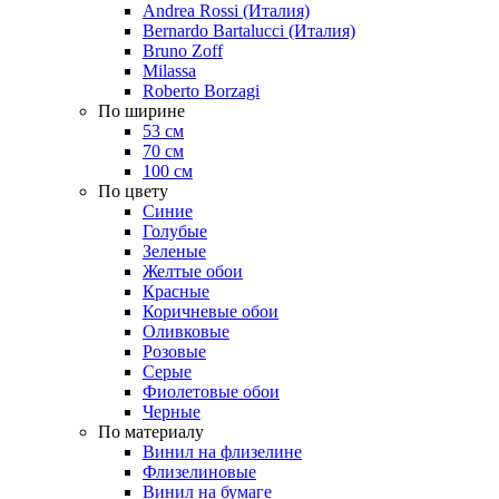
Andrea Rossi (Италия)
Bernardo Bartalucci (Италия)
Bruno Zoff
Milassa
Roberto Borzagi
По ширине
53 см
70 см
100 см
По цвету
Синие
Голубые
Зеленые
Желтые обои
Красные
Коричневые обои
Оливковые
Розовые
Серые
Фиолетовые обои
Черные
По материалу
Винил на флизелине
Флизелиновые
Винил на бумаге