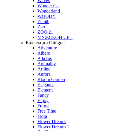
Waves
Wonder Cat
Wonderland
WOODY
Zenith
Zoo
ZOO 21
МУЖСКОЙ СЕТ
Коллекции Ortograf
Adventure
Albero
A la rus
Animality
Artline
Aurora
Bloom Garden
Elegance
Element
Fancy
Enjoy
Forma
Free Time
Flora
Flower Dreams
Flower Dreams 2