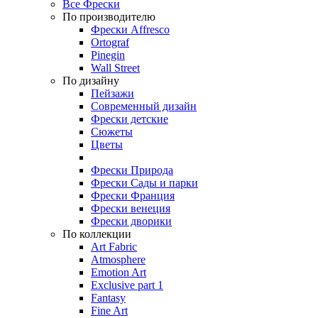
Все Фрески
По производителю
Фрески Affresco
Ortograf
Pinegin
Wall Street
По дизайну
Пейзажи
Современный дизайн
Фрески детские
Сюжеты
Цветы
Фрески Природа
Фрески Сады и парки
Фрески Франция
Фрески венеция
Фрески дворики
По коллекции
Art Fabric
Atmosphere
Emotion Art
Exclusive part 1
Fantasy
Fine Art