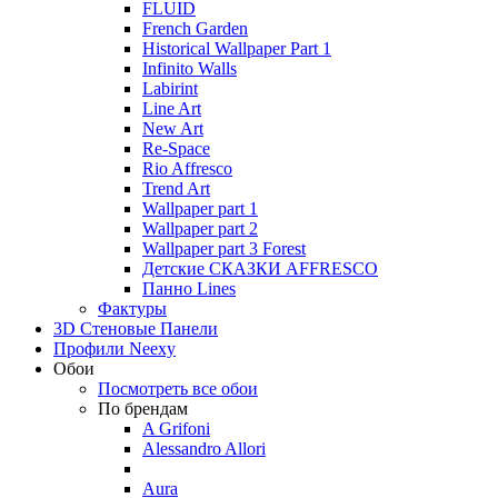
FLUID
French Garden
Historical Wallpaper Part 1
Infinito Walls
Labirint
Line Art
New Art
Re-Space
Rio Affresco
Trend Art
Wallpaper part 1
Wallpaper part 2
Wallpaper part 3 Forest
Детские СКАЗКИ AFFRESCO
Панно Lines
Фактуры
3D Стеновые Панели
Профили Neexy
Обои
Посмотреть все обои
По брендам
A Grifoni
Alessandro Allori
Aura