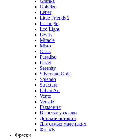
Grafika
Gobelen
Letter
Little Friends 2
Its Jungle
Led Light
Levity
Miracle
Misto
Oasis
Paradise
Pastel
Serenity
Silver and Gold
Splendo
Structura
Urban Art
Vento
Versale
Гармония
В гостях у сказки
Детские истории
Для самых маленьких
ФолкЪ
Фрески