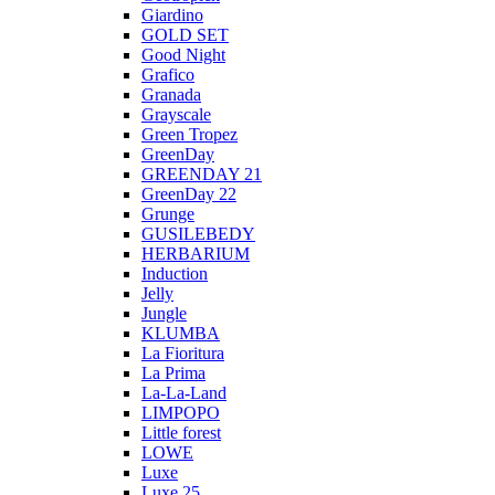
Giardino
GOLD SET
Good Night
Grafico
Granada
Grayscale
Green Tropez
GreenDay
GREENDAY 21
GreenDay 22
Grunge
GUSILEBEDY
HERBARIUM
Induction
Jelly
Jungle
KLUMBA
La Fioritura
La Prima
La-La-Land
LIMPOPO
Little forest
LOWE
Luxe
Luxe 25