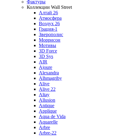
Фактуры
Коллекции Wall Street
Алтай 26
Атмосфера
Воздух 26
Грация-1
Зверополис
Моррисон
Мотивы
3D Force
3D Sys
AIR
Ajoure
Alexandra
Alhmagriby
Alive
Alive 22
Altay
Allusion
Antique
Applique
Aqua de Vida
Aquarelle
Arbre
Arbre-22