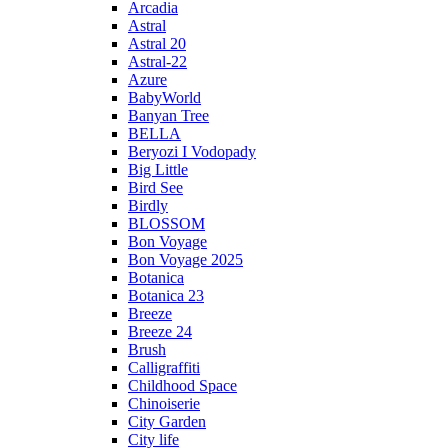
Arcadia
Astral
Astral 20
Astral-22
Azure
BabyWorld
Banyan Tree
BELLA
Beryozi I Vodopady
Big Little
Bird See
Birdly
BLOSSOM
Bon Voyage
Bon Voyage 2025
Botanica
Botanica 23
Breeze
Breeze 24
Brush
Calligraffiti
Childhood Space
Chinoiserie
City Garden
City life