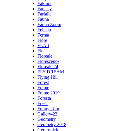
Faktura
Fantasy
Farfalle
Fauna
Fauna Zoom
Felicita
Ferma
Fiore
FLArt
Flo
Floreale
Florescence
Floreale 24
FLY DREAM
Flying Hill
Forest
Frame
Frame 2019
Foresta
Fresh
Funny Tour
Gallery-22
Geometry
Geometry 2018
Geotropick