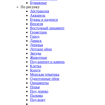
Бумажные
По рисунку
Абстракция
Акварель
Буквы и надписи
Вензеля
Восточный орнамент
Геометрия
Город
Дамаск
Деревья
Детские обои
Звезды
Животные
Под кирпич и камень
Клетка
Книги
Морская тематика
Однотонные обои
Орнаменты
Перья
Под дерево
Пальмы
Под кожу