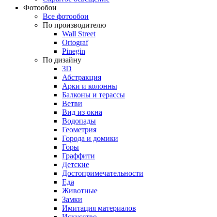
Фотообои
Все фотообои
По производителю
Wall Street
Ortograf
Pinegin
По дизайну
3D
Абстракция
Арки и колонны
Балконы и терассы
Ветви
Вид из окна
Водопады
Геометрия
Города и домики
Горы
Граффити
Детские
Достопримечательности
Еда
Животные
Замки
Имитация материалов
Искусство