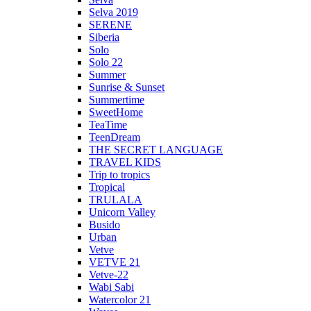
Selva 2019
SERENE
Siberia
Solo
Solo 22
Summer
Sunrise & Sunset
Summertime
SweetHome
TeaTime
TeenDream
THE SECRET LANGUAGE
TRAVEL KIDS
Trip to tropics
Tropical
TRULALA
Unicorn Valley
Busido
Urban
Vetve
VETVE 21
Vetve-22
Wabi Sabi
Watercolor 21