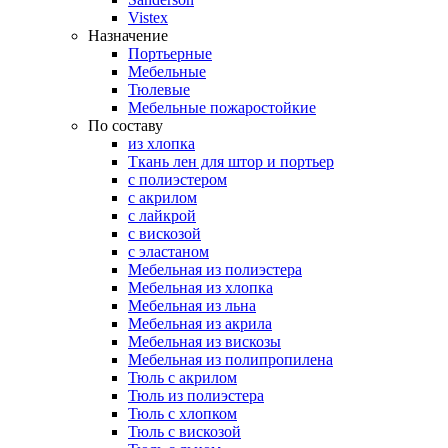
Vistex
Назначение
Портьерные
Мебельные
Тюлевые
Мебельные пожаростойкие
По составу
из хлопка
Ткань лен для штор и портьер
с полиэстером
с акрилом
с лайкрой
с вискозой
с эластаном
Мебельная из полиэстера
Мебельная из хлопка
Мебельная из льна
Мебельная из акрила
Мебельная из вискозы
Мебельная из полипропилена
Тюль с акрилом
Тюль из полиэстера
Тюль с хлопком
Тюль с вискозой