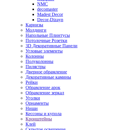
NMC
decomaster
Madest Decor
Decor-Dizayn
Карнизы
Молдинги
Напольные Плинтусы
Потолочные Розетки
3D Декоративные Панели
Угловые элементы
Колонны
Полуколонны
Пилястры
Дверное обрамление
Декоративные камины
Рейки
Обрамление арок
Обрамление зеркал
Уголки
Орнаменты
Ниши
Кессоны и купола
Кронштейны
Клей
Скрытое освещение