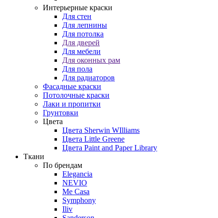
Интерьерные краски
Для стен
Для лепнины
Для потолка
Для дверей
Для мебели
Для оконных рам
Для пола
Для радиаторов
Фасадные краски
Потолочные краски
Лаки и пропитки
Грунтовки
Цвета
Цвета Sherwin WIlliams
Цвета Little Greene
Цвета Paint and Paper Library
Ткани
По брендам
Elegancia
NEVIO
Me Casa
Symphony
Iliv
Sanderson