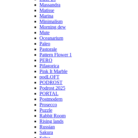
Massandra
Matisse
Marina
Minimalism
Morning dew
Mute
Oceanarium
Paleo
Pastorale
Pattern Flower 1
PERO
Pifagorica
Pink It Marble
podLOFT
PODROST
Podrost 2025
PORTAL
Postmodern
Prosecco
Puzzle
Rabbit Room
Rising lands
Russian
Sakura
Selva