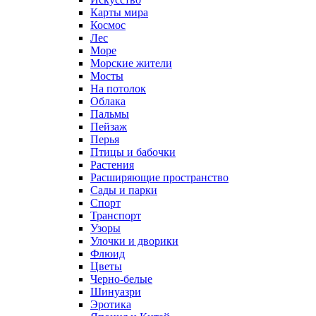
Карты мира
Космос
Лес
Море
Морские жители
Мосты
На потолок
Облака
Пальмы
Пейзаж
Перья
Птицы и бабочки
Растения
Расширяющие пространство
Сады и парки
Спорт
Транспорт
Узоры
Улочки и дворики
Флюид
Цветы
Черно-белые
Шинуазри
Эротика