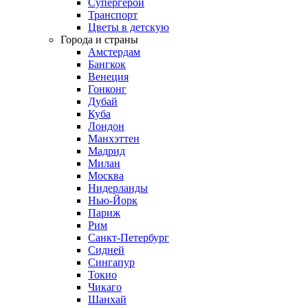
Супергерои
Транспорт
Цветы в детскую
Города и страны
Амстердам
Бангкок
Венеция
Гонконг
Дубай
Куба
Лондон
Манхэттен
Мадрид
Милан
Москва
Нидерланды
Нью-Йорк
Париж
Рим
Санкт-Петербург
Сидней
Сингапур
Токио
Чикаго
Шанхай