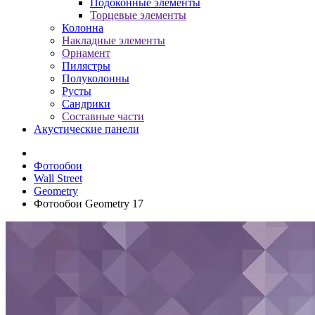
Подоконные элементы
Торцевые элементы
Колонна
Накладные элементы
Орнамент
Пилястры
Полуколонны
Русты
Сандрики
Составные части
Акустические панели
Фотообои
Wall Street
Geometry
Фотообои Geometry 17