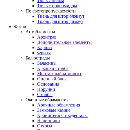
Тюль с льном
Тюль с полиамидом
По светопропускаемости
Ткань для штор блэкаут
Ткань для штор димаут
Фасад
Антаблементы
Архитрав
Дополнительные элементы
Карниз
Фризы
Балюстрады
Балясины
Крышки столба
Монтажный комплект
Опорный блок
Основания
Поручни
Столбы
Оконные обрамления
Арочные обрамления
Замковые камни
Кронштейны-пьедесталы
Наличники
Откосы