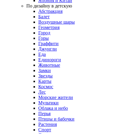
Япония и Китай
По дизайну в детскую
Абстракция
Балет
Воздушные шары
Геометрия
Город
Горы
Граффити
Джунгли
Еда
Единороги
Животные
Замки
Звезды
Карты
Космос
Лес
Морские жители
Мультики
Облака и небо
Перья
Птицы и бабочки
Растения
Спорт