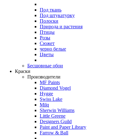
Под ткань
Под штукатурку
Полоски
Природа и растения
Птицы
Розы
Сюжет
черно белые
Цветы
Бесшовные обои
Краски
Производители
MF Paints
Diamond Vogel
Hygge
Swiss Lake
Milq
Sherwin Williams
Little Greene
Designers Guild
Paint and Paper Library
Farrow & Ball