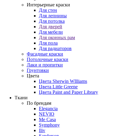
Интерьерные краски
Для стен
Для лепнины
Для потолка
Для дверей
Для мебели
Для оконных рам
Для пола
Для радиаторов
Фасадные краски
Потолочные краски
Лаки и пропитки
Грунтовки
Цвета
Цвета Sherwin WIlliams
Цвета Little Greene
Цвета Paint and Paper Library
Ткани
По брендам
Elegancia
NEVIO
Me Casa
Symphony
Iliv
Sanderson