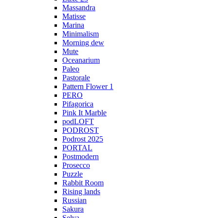
Massandra
Matisse
Marina
Minimalism
Morning dew
Mute
Oceanarium
Paleo
Pastorale
Pattern Flower 1
PERO
Pifagorica
Pink It Marble
podLOFT
PODROST
Podrost 2025
PORTAL
Postmodern
Prosecco
Puzzle
Rabbit Room
Rising lands
Russian
Sakura
Selva