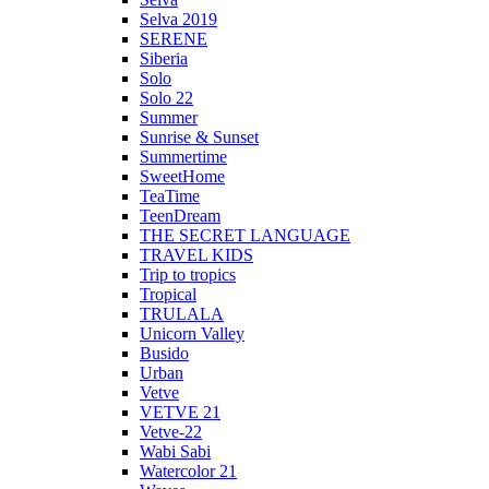
Selva 2019
SERENE
Siberia
Solo
Solo 22
Summer
Sunrise & Sunset
Summertime
SweetHome
TeaTime
TeenDream
THE SECRET LANGUAGE
TRAVEL KIDS
Trip to tropics
Tropical
TRULALA
Unicorn Valley
Busido
Urban
Vetve
VETVE 21
Vetve-22
Wabi Sabi
Watercolor 21