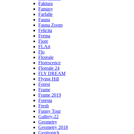
Faktura
Fantasy
Farfalle
Fauna
Fauna Zoom
Felicita
Ferma
Fiore
FLArt
Flo
Floreale
Florescence
Floreale 24
FLY DREAM
Flying Hill
Forest
Frame
Frame 2019
Foresta
Fresh
Funny Tour
Gallery-22
Geometry
Geometry 2018
Geotropick