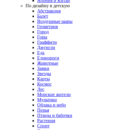
Япония и Китай
По дизайну в детскую
Абстракция
Балет
Воздушные шары
Геометрия
Город
Горы
Граффити
Джунгли
Еда
Единороги
Животные
Замки
Звезды
Карты
Космос
Лес
Морские жители
Мультики
Облака и небо
Перья
Птицы и бабочки
Растения
Спорт