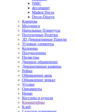
NMC
decomaster
Madest Decor
Decor-Dizayn
Карнизы
Молдинги
Напольные Плинтусы
Потолочные Розетки
3D Декоративные Панели
Угловые элементы
Колонны
Полуколонны
Пилястры
Дверное обрамление
Декоративные камины
Рейки
Обрамление арок
Обрамление зеркал
Уголки
Орнаменты
Ниши
Кессоны и купола
Кронштейны
Клей
Скрытое освещение