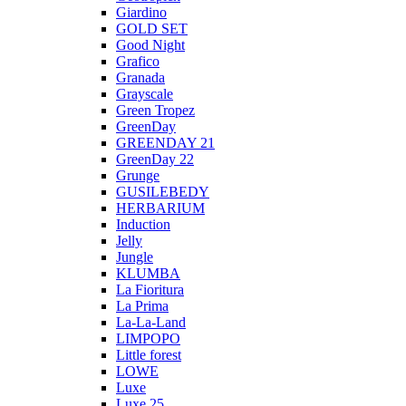
Giardino
GOLD SET
Good Night
Grafico
Granada
Grayscale
Green Tropez
GreenDay
GREENDAY 21
GreenDay 22
Grunge
GUSILEBEDY
HERBARIUM
Induction
Jelly
Jungle
KLUMBA
La Fioritura
La Prima
La-La-Land
LIMPOPO
Little forest
LOWE
Luxe
Luxe 25