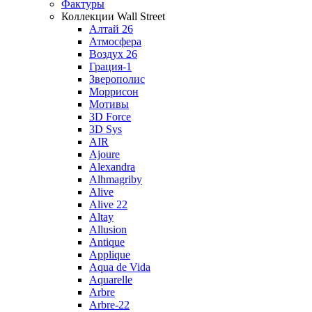
Фактуры
Коллекции Wall Street
Алтай 26
Атмосфера
Воздух 26
Грация-1
Зверополис
Моррисон
Мотивы
3D Force
3D Sys
AIR
Ajoure
Alexandra
Alhmagriby
Alive
Alive 22
Altay
Allusion
Antique
Applique
Aqua de Vida
Aquarelle
Arbre
Arbre-22