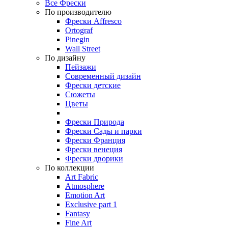
Все Фрески
По производителю
Фрески Affresco
Ortograf
Pinegin
Wall Street
По дизайну
Пейзажи
Современный дизайн
Фрески детские
Сюжеты
Цветы
Фрески Природа
Фрески Сады и парки
Фрески Франция
Фрески венеция
Фрески дворики
По коллекции
Art Fabric
Atmosphere
Emotion Art
Exclusive part 1
Fantasy
Fine Art