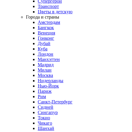
Супергерои
Транспорт
Цветы в детскую
Города и страны
Амстердам
Бангкок
Венеция
Гонконг
Дубай
Куба
Лондон
Манхэттен
Мадрид
Милан
Москва
Нидерланды
Нью-Йорк
Париж
Рим
Санкт-Петербург
Сидней
Сингапур
Токио
Чикаго
Шанхай