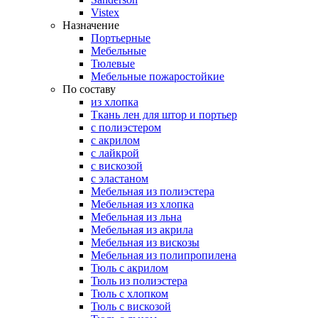
Vistex
Назначение
Портьерные
Мебельные
Тюлевые
Мебельные пожаростойкие
По составу
из хлопка
Ткань лен для штор и портьер
с полиэстером
с акрилом
с лайкрой
с вискозой
с эластаном
Мебельная из полиэстера
Мебельная из хлопка
Мебельная из льна
Мебельная из акрила
Мебельная из вискозы
Мебельная из полипропилена
Тюль с акрилом
Тюль из полиэстера
Тюль с хлопком
Тюль с вискозой