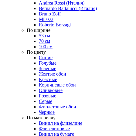
Andrea Rossi (Италия)
Bernardo Bartalucci (Италия)
Bruno Zoff
Milassa
Roberto Borzagi
По ширине
53 см
70 см
100 см
По цвету
Синие
Голубые
Зеленые
Желтые обои
Красные
Коричневые обои
Оливковые
Розовые
Серые
Фиолетовые обои
Черные
По материалу
Винил на флизелине
Флизелиновые
Винил на бумаге