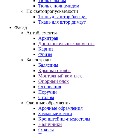
Тюль с льном
Тюль с полиамидом
По светопропускаемости
Ткань для штор блэкаут
Ткань для штор димаут
Фасад
Антаблементы
Архитрав
Дополнительные элементы
Карниз
Фризы
Балюстрады
Балясины
Крышки столба
Монтажный комплект
Опорный блок
Основания
Поручни
Столбы
Оконные обрамления
Арочные обрамления
Замковые камни
Кронштейны-пьедесталы
Наличники
Откосы