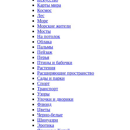
Карты мира
Космос
Лес
Море
Морские жители
Мосты
На потолок
Облака
Пальмы
Пейзаж
Перья
Птицы и бабочки
Растения
Расширяющие пространство
Сады и парки
Спорт
Транспорт
Узоры
Улочки и дворики
Флюид
Цветы
Черно-белые
Шинуазри
Эротика