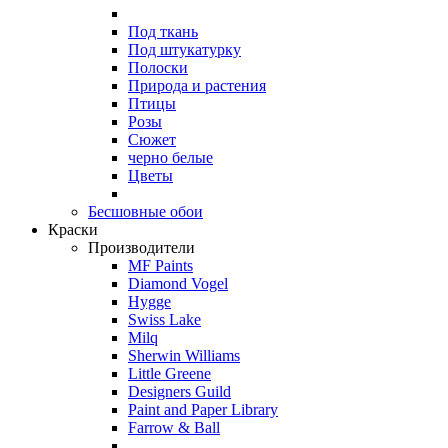
Под ткань
Под штукатурку
Полоски
Природа и растения
Птицы
Розы
Сюжет
черно белые
Цветы
Бесшовные обои
Краски
Производители
MF Paints
Diamond Vogel
Hygge
Swiss Lake
Milq
Sherwin Williams
Little Greene
Designers Guild
Paint and Paper Library
Farrow & Ball