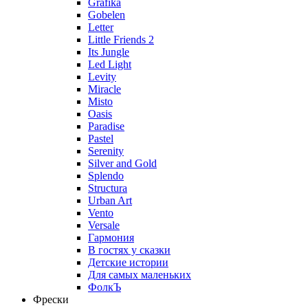
Grafika
Gobelen
Letter
Little Friends 2
Its Jungle
Led Light
Levity
Miracle
Misto
Oasis
Paradise
Pastel
Serenity
Silver and Gold
Splendo
Structura
Urban Art
Vento
Versale
Гармония
В гостях у сказки
Детские истории
Для самых маленьких
ФолкЪ
Фрески