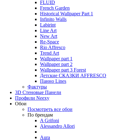
FLUID
French Garden
Historical Wallpaper Part 1
Infinito Walls
Labirint
Line Art
New Art
Re-Space
Rio Affresco
Trend Art
Wallpaper part 1
Wallpaper part 2
Wallpaper part 3 Forest
Детские СКАЗКИ AFFRESCO
Панно Lines
Фактуры
3D Стеновые Панели
Профили Neexy
Обои
Посмотреть все обои
По брендам
A Grifoni
Alessandro Allori
Aura