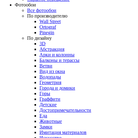
Фотообои
Все фотообои
По производителю
Wall Street
Ortograf
Pinegin
По дизайну
3D
Абстракция
Арки и колонны
Балконы и терассы
Ветви
Вид из окна
Водопады
Геометрия
Города и домики
Горы
Граффити
Детские
Достопримечательности
Еда
Животные
Замки
Имитация материалов
Искусство