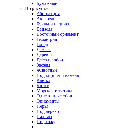
Бумажные
По рисунку
Абстракция
Акварель
Буквы и надписи
Вензеля
Восточный орнамент
Геометрия
Город
Дамаск
Деревья
Детские обои
Звезды
Животные
Под кирпич и камень
Клетка
Книги
Морская тематика
Однотонные обои
Орнаменты
Перья
Под дерево
Пальмы
Под кожу