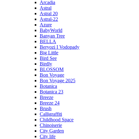
Arcadia
Astral
Astral 20
Astral-22
Azure
BabyWorld
Banyan Tree
BELLA
Beryozi I Vodopady
Big Little
Bird See
Birdly
BLOSSOM
Bon Voyage
Bon Voyage 2025
Botanica
Botanica 23
Breeze
Breeze 24
Brush
Calligraffiti
Childhood Space
Chinoiserie
City Garden
City life