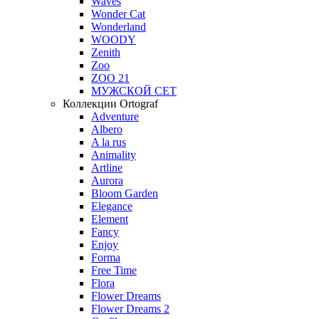
Waves
Wonder Cat
Wonderland
WOODY
Zenith
Zoo
ZOO 21
МУЖСКОЙ СЕТ
Коллекции Ortograf
Adventure
Albero
A la rus
Animality
Artline
Aurora
Bloom Garden
Elegance
Element
Fancy
Enjoy
Forma
Free Time
Flora
Flower Dreams
Flower Dreams 2