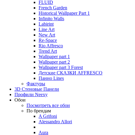
FLUID
French Garden
Historical Wallpaper Part 1
Infinito Walls
Labirint
Line Art
New Art
Re-Space
Rio Affresco
Trend Art
Wallpaper part 1
Wallpaper part 2
Wallpaper part 3 Forest
Детские СКАЗКИ AFFRESCO
Панно Lines
Фактуры
3D Стеновые Панели
Профили Neexy
Обои
Посмотреть все обои
По брендам
A Grifoni
Alessandro Allori
Aura