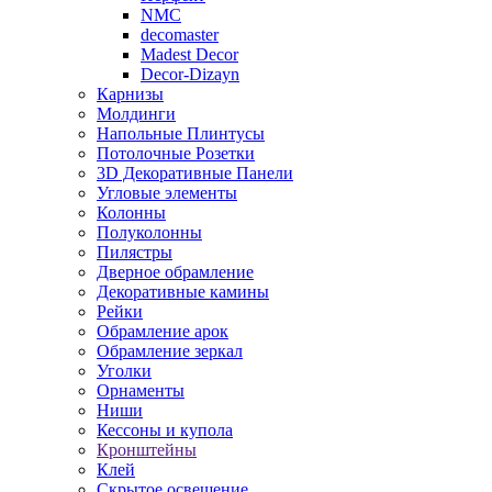
NMC
decomaster
Madest Decor
Decor-Dizayn
Карнизы
Молдинги
Напольные Плинтусы
Потолочные Розетки
3D Декоративные Панели
Угловые элементы
Колонны
Полуколонны
Пилястры
Дверное обрамление
Декоративные камины
Рейки
Обрамление арок
Обрамление зеркал
Уголки
Орнаменты
Ниши
Кессоны и купола
Кронштейны
Клей
Скрытое освещение