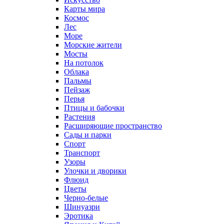
Карты мира
Космос
Лес
Море
Морские жители
Мосты
На потолок
Облака
Пальмы
Пейзаж
Перья
Птицы и бабочки
Растения
Расширяющие пространство
Сады и парки
Спорт
Транспорт
Узоры
Улочки и дворики
Флюид
Цветы
Черно-белые
Шинуазри
Эротика