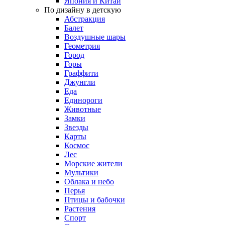
Япония и Китай
По дизайну в детскую
Абстракция
Балет
Воздушные шары
Геометрия
Город
Горы
Граффити
Джунгли
Еда
Единороги
Животные
Замки
Звезды
Карты
Космос
Лес
Морские жители
Мультики
Облака и небо
Перья
Птицы и бабочки
Растения
Спорт