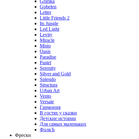
Grafika
Gobelen
Letter
Little Friends 2
Its Jungle
Led Light
Levity
Miracle
Misto
Oasis
Paradise
Pastel
Serenity
Silver and Gold
Splendo
Structura
Urban Art
Vento
Versale
Гармония
В гостях у сказки
Детские истории
Для самых маленьких
ФолкЪ
Фрески