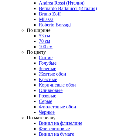
Andrea Rossi (Италия)
Bernardo Bartalucci (Италия)
Bruno Zoff
Milassa
Roberto Borzagi
По ширине
53 см
70 см
100 см
По цвету
Синие
Голубые
Зеленые
Желтые обои
Красные
Коричневые обои
Оливковые
Розовые
Серые
Фиолетовые обои
Черные
По материалу
Винил на флизелине
Флизелиновые
Винил на бумаге