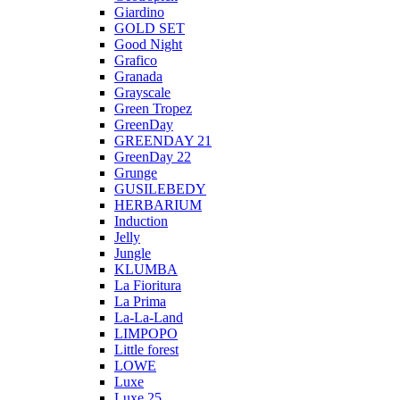
Giardino
GOLD SET
Good Night
Grafico
Granada
Grayscale
Green Tropez
GreenDay
GREENDAY 21
GreenDay 22
Grunge
GUSILEBEDY
HERBARIUM
Induction
Jelly
Jungle
KLUMBA
La Fioritura
La Prima
La-La-Land
LIMPOPO
Little forest
LOWE
Luxe
Luxe 25