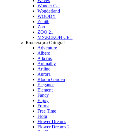
Waves
Wonder Cat
Wonderland
WOODY
Zenith
Zoo
ZOO 21
МУЖСКОЙ СЕТ
Коллекции Ortograf
Adventure
Albero
A la rus
Animality
Artline
Aurora
Bloom Garden
Elegance
Element
Fancy
Enjoy
Forma
Free Time
Flora
Flower Dreams
Flower Dreams 2