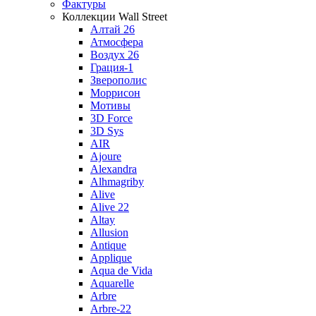
Фактуры
Коллекции Wall Street
Алтай 26
Атмосфера
Воздух 26
Грация-1
Зверополис
Моррисон
Мотивы
3D Force
3D Sys
AIR
Ajoure
Alexandra
Alhmagriby
Alive
Alive 22
Altay
Allusion
Antique
Applique
Aqua de Vida
Aquarelle
Arbre
Arbre-22