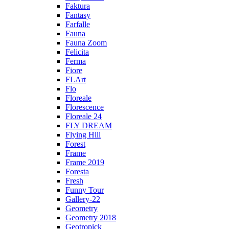
Faktura
Fantasy
Farfalle
Fauna
Fauna Zoom
Felicita
Ferma
Fiore
FLArt
Flo
Floreale
Florescence
Floreale 24
FLY DREAM
Flying Hill
Forest
Frame
Frame 2019
Foresta
Fresh
Funny Tour
Gallery-22
Geometry
Geometry 2018
Geotropick