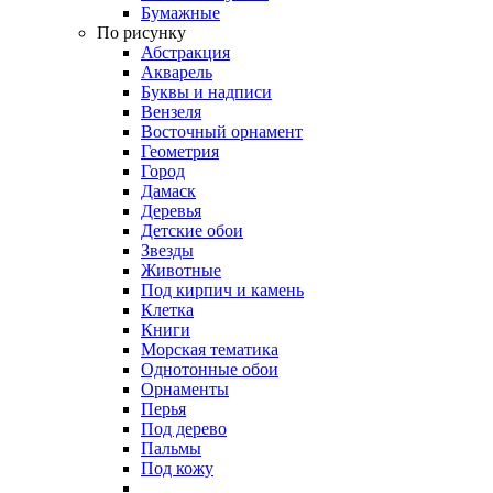
Бумажные
По рисунку
Абстракция
Акварель
Буквы и надписи
Вензеля
Восточный орнамент
Геометрия
Город
Дамаск
Деревья
Детские обои
Звезды
Животные
Под кирпич и камень
Клетка
Книги
Морская тематика
Однотонные обои
Орнаменты
Перья
Под дерево
Пальмы
Под кожу