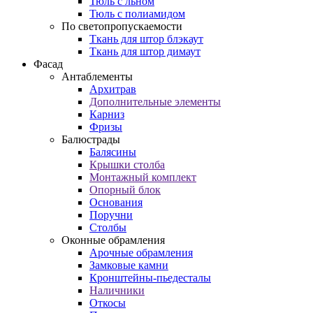
Тюль с льном
Тюль с полиамидом
По светопропускаемости
Ткань для штор блэкаут
Ткань для штор димаут
Фасад
Антаблементы
Архитрав
Дополнительные элементы
Карниз
Фризы
Балюстрады
Балясины
Крышки столба
Монтажный комплект
Опорный блок
Основания
Поручни
Столбы
Оконные обрамления
Арочные обрамления
Замковые камни
Кронштейны-пьедесталы
Наличники
Откосы