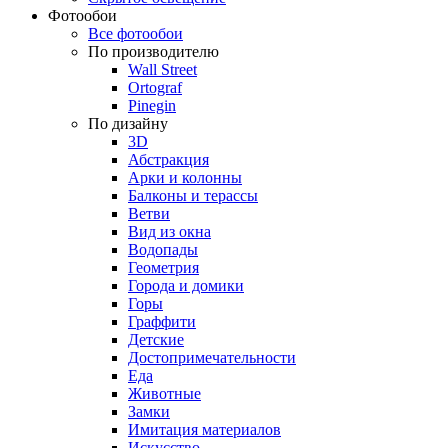
Фотообои
Все фотообои
По производителю
Wall Street
Ortograf
Pinegin
По дизайну
3D
Абстракция
Арки и колонны
Балконы и терассы
Ветви
Вид из окна
Водопады
Геометрия
Города и домики
Горы
Граффити
Детские
Достопримечательности
Еда
Животные
Замки
Имитация материалов
Искусство