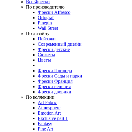
Все Фрески
По производителю
Фрески Affresco
Ortograf
Pinegin
Wall Street
По дизайну
Пейзажи
Современный дизайн
Фрески детские
Сюжеты
Цветы
Фрески Природа
Фрески Сады и парки
Фрески Франция
Фрески венеция
Фрески дворики
По коллекции
Art Fabric
Atmosphere
Emotion Art
Exclusive part 1
Fantasy
Fine Art