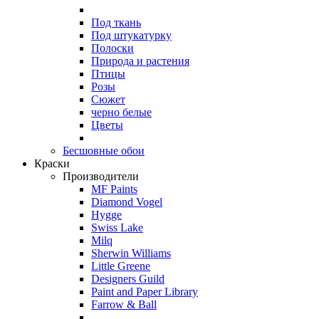
Под ткань
Под штукатурку
Полоски
Природа и растения
Птицы
Розы
Сюжет
черно белые
Цветы
Бесшовные обои
Краски
Производители
MF Paints
Diamond Vogel
Hygge
Swiss Lake
Milq
Sherwin Williams
Little Greene
Designers Guild
Paint and Paper Library
Farrow & Ball