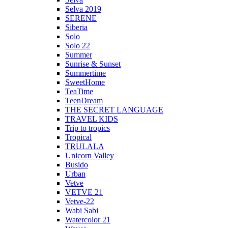
Selva 2019
SERENE
Siberia
Solo
Solo 22
Summer
Sunrise & Sunset
Summertime
SweetHome
TeaTime
TeenDream
THE SECRET LANGUAGE
TRAVEL KIDS
Trip to tropics
Tropical
TRULALA
Unicorn Valley
Busido
Urban
Vetve
VETVE 21
Vetve-22
Wabi Sabi
Watercolor 21