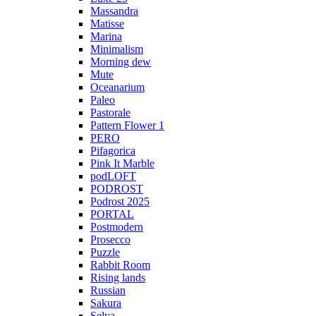
Massandra
Matisse
Marina
Minimalism
Morning dew
Mute
Oceanarium
Paleo
Pastorale
Pattern Flower 1
PERO
Pifagorica
Pink It Marble
podLOFT
PODROST
Podrost 2025
PORTAL
Postmodern
Prosecco
Puzzle
Rabbit Room
Rising lands
Russian
Sakura
Selva