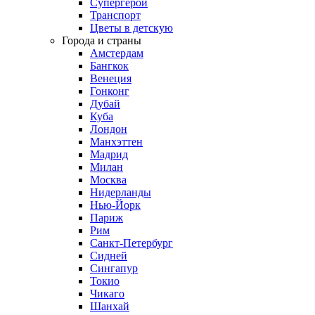
Супергерои
Транспорт
Цветы в детскую
Города и страны
Амстердам
Бангкок
Венеция
Гонконг
Дубай
Куба
Лондон
Манхэттен
Мадрид
Милан
Москва
Нидерланды
Нью-Йорк
Париж
Рим
Санкт-Петербург
Сидней
Сингапур
Токио
Чикаго
Шанхай