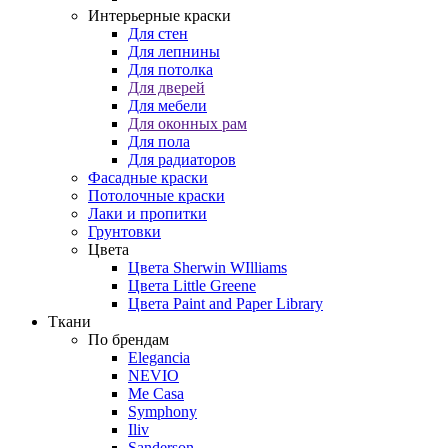
Интерьерные краски
Для стен
Для лепнины
Для потолка
Для дверей
Для мебели
Для оконных рам
Для пола
Для радиаторов
Фасадные краски
Потолочные краски
Лаки и пропитки
Грунтовки
Цвета
Цвета Sherwin WIlliams
Цвета Little Greene
Цвета Paint and Paper Library
Ткани
По брендам
Elegancia
NEVIO
Me Casa
Symphony
Iliv
Sanderson