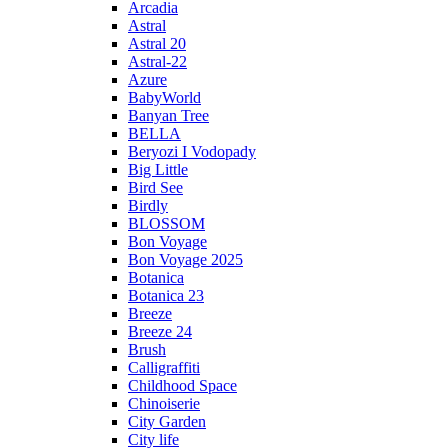
Arcadia
Astral
Astral 20
Astral-22
Azure
BabyWorld
Banyan Tree
BELLA
Beryozi I Vodopady
Big Little
Bird See
Birdly
BLOSSOM
Bon Voyage
Bon Voyage 2025
Botanica
Botanica 23
Breeze
Breeze 24
Brush
Calligraffiti
Childhood Space
Chinoiserie
City Garden
City life