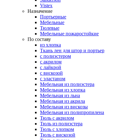
Vistex
Назначение
Портьерные
Мебельные
Тюлевые
Мебельные пожаростойкие
По составу
из хлопка
Ткань лен для штор и портьер
с полиэстером
с акрилом
с лайкрой
с вискозой
с эластаном
Мебельная из полиэстера
Мебельная из хлопка
Мебельная из льна
Мебельная из акрила
Мебельная из вискозы
Мебельная из полипропилена
Тюль с акрилом
Тюль из полиэстера
Тюль с хлопком
Тюль с вискозой