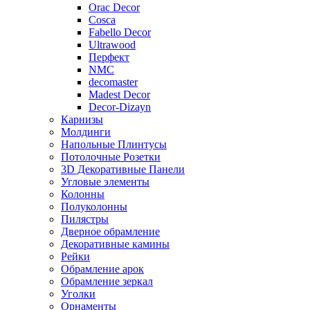
Orac Decor
Cosca
Fabello Decor
Ultrawood
Перфект
NMC
decomaster
Madest Decor
Decor-Dizayn
Карнизы
Молдинги
Напольные Плинтусы
Потолочные Розетки
3D Декоративные Панели
Угловые элементы
Колонны
Полуколонны
Пилястры
Дверное обрамление
Декоративные камины
Рейки
Обрамление арок
Обрамление зеркал
Уголки
Орнаменты