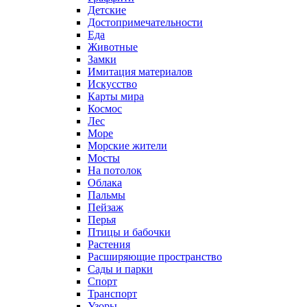
Детские
Достопримечательности
Еда
Животные
Замки
Имитация материалов
Искусство
Карты мира
Космос
Лес
Море
Морские жители
Мосты
На потолок
Облака
Пальмы
Пейзаж
Перья
Птицы и бабочки
Растения
Расширяющие пространство
Сады и парки
Спорт
Транспорт
Узоры