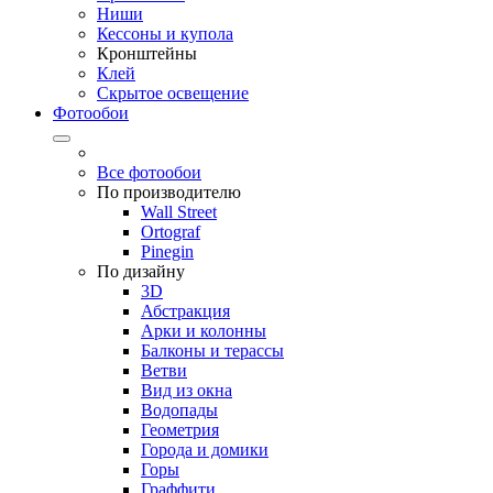
Ниши
Кессоны и купола
Кронштейны
Клей
Скрытое освещение
Фотообои
Все фотообои
По производителю
Wall Street
Ortograf
Pinegin
По дизайну
3D
Абстракция
Арки и колонны
Балконы и терассы
Ветви
Вид из окна
Водопады
Геометрия
Города и домики
Горы
Граффити