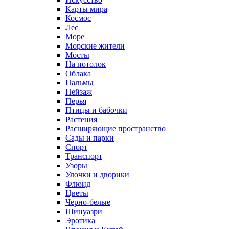
Карты мира
Космос
Лес
Море
Морские жители
Мосты
На потолок
Облака
Пальмы
Пейзаж
Перья
Птицы и бабочки
Растения
Расширяющие пространство
Сады и парки
Спорт
Транспорт
Узоры
Улочки и дворики
Флюид
Цветы
Черно-белые
Шинуазри
Эротика