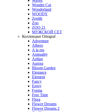
Waves
Wonder Cat
Wonderland
WOODY
Zenith
Zoo
ZOO 21
МУЖСКОЙ СЕТ
Коллекции Ortograf
Adventure
Albero
A la rus
Animality
Artline
Aurora
Bloom Garden
Elegance
Element
Fancy
Enjoy
Forma
Free Time
Flora
Flower Dreams
Flower Dreams 2