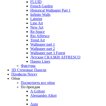
FLUID
French Garden
Historical Wallpaper Part 1
Infinito Walls
Labirint
Line Art
New Art
Re-Space
Rio Affresco
Trend Art
Wallpaper part 1
Wallpaper part 2
Wallpaper part 3 Forest
Детские СКАЗКИ AFFRESCO
Панно Lines
Фактуры
3D Стеновые Панели
Профили Neexy
Обои
Посмотреть все обои
По брендам
A Grifoni
Alessandro Allori
Aura