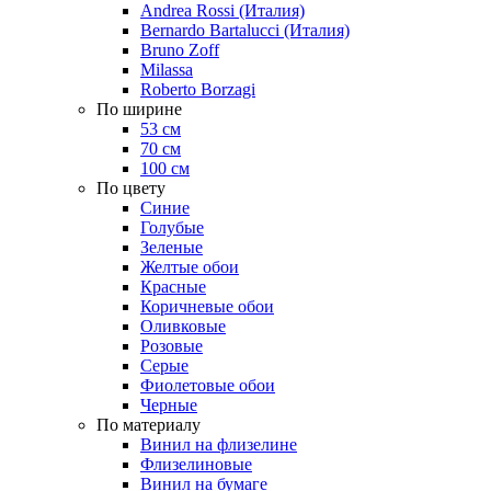
Andrea Rossi (Италия)
Bernardo Bartalucci (Италия)
Bruno Zoff
Milassa
Roberto Borzagi
По ширине
53 см
70 см
100 см
По цвету
Синие
Голубые
Зеленые
Желтые обои
Красные
Коричневые обои
Оливковые
Розовые
Серые
Фиолетовые обои
Черные
По материалу
Винил на флизелине
Флизелиновые
Винил на бумаге