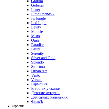
Grafika
Gobelen
Letter
Little Friends 2
Its Jungle
Led Light
Levity
Miracle
Misto
Oasis
Paradise
Pastel
Serenity
Silver and Gold
Splendo
Structura
Urban Art
Vento
Versale
Гармония
В гостях у сказки
Детские истории
Для самых маленьких
ФолкЪ
Фрески