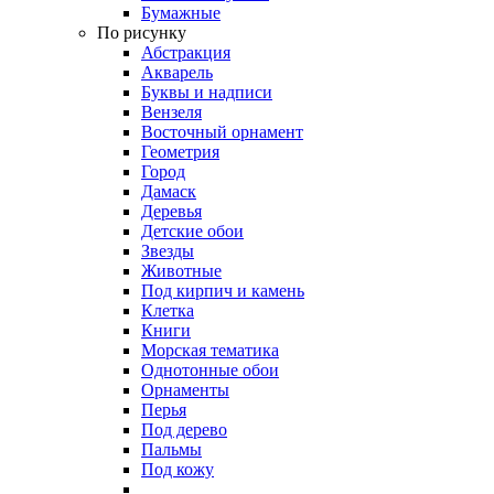
Бумажные
По рисунку
Абстракция
Акварель
Буквы и надписи
Вензеля
Восточный орнамент
Геометрия
Город
Дамаск
Деревья
Детские обои
Звезды
Животные
Под кирпич и камень
Клетка
Книги
Морская тематика
Однотонные обои
Орнаменты
Перья
Под дерево
Пальмы
Под кожу