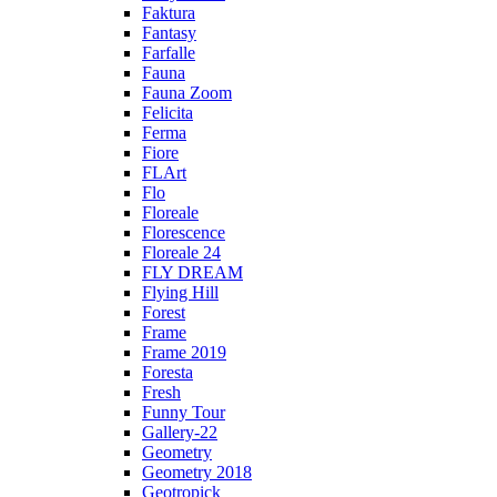
Faktura
Fantasy
Farfalle
Fauna
Fauna Zoom
Felicita
Ferma
Fiore
FLArt
Flo
Floreale
Florescence
Floreale 24
FLY DREAM
Flying Hill
Forest
Frame
Frame 2019
Foresta
Fresh
Funny Tour
Gallery-22
Geometry
Geometry 2018
Geotropick