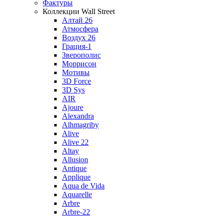
Фактуры
Коллекции Wall Street
Алтай 26
Атмосфера
Воздух 26
Грация-1
Зверополис
Моррисон
Мотивы
3D Force
3D Sys
AIR
Ajoure
Alexandra
Alhmagriby
Alive
Alive 22
Altay
Allusion
Antique
Applique
Aqua de Vida
Aquarelle
Arbre
Arbre-22