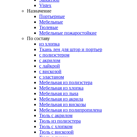
Vistex
Назначение
Портьерные
Мебельные
Тюлевые
Мебельные пожаростойкие
По составу
из хлопка
Ткань лен для штор и портьер
с полиэстером
с акрилом
с лайкрой
с вискозой
с эластаном
Мебельная из полиэстера
Мебельная из хлопка
Мебельная из льна
Мебельная из акрила
Мебельная из вискозы
Мебельная из полипропилена
Тюль с акрилом
Тюль из полиэстера
Тюль с хлопком
Тюль с вискозой