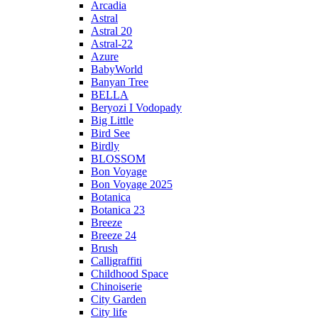
Arcadia
Astral
Astral 20
Astral-22
Azure
BabyWorld
Banyan Tree
BELLA
Beryozi I Vodopady
Big Little
Bird See
Birdly
BLOSSOM
Bon Voyage
Bon Voyage 2025
Botanica
Botanica 23
Breeze
Breeze 24
Brush
Calligraffiti
Childhood Space
Chinoiserie
City Garden
City life