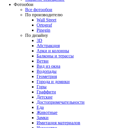
Фотообои
Все фотообои
По производителю
Wall Street
Ortograf
Pinegin
По дизайну
3D
Абстракция
Арки и колонны
Балконы и терассы
Ветви
Вид из окна
Водопады
Геометрия
Города и домики
Горы
Граффити
Детские
Достопримечательности
Еда
Животные
Замки
Имитация материалов
Искусство