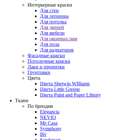
Интерьерные краски
Для стен
Для лепнины
Для потолка
Для дверей
Для мебели
Для оконных рам
Для пола
Для радиаторов
Фасадные краски
Потолочные краски
Лаки и пропитки
Грунтовки
Цвета
Цвета Sherwin WIlliams
Цвета Little Greene
Цвета Paint and Paper Library
Ткани
По брендам
Elegancia
NEVIO
Me Casa
Symphony
Iliv
Sanderson