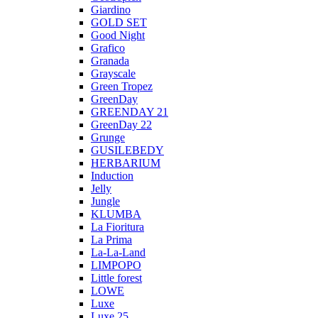
Giardino
GOLD SET
Good Night
Grafico
Granada
Grayscale
Green Tropez
GreenDay
GREENDAY 21
GreenDay 22
Grunge
GUSILEBEDY
HERBARIUM
Induction
Jelly
Jungle
KLUMBA
La Fioritura
La Prima
La-La-Land
LIMPOPO
Little forest
LOWE
Luxe
Luxe 25