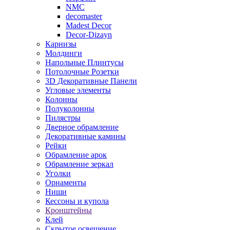
NMC
decomaster
Madest Decor
Decor-Dizayn
Карнизы
Молдинги
Напольные Плинтусы
Потолочные Розетки
3D Декоративные Панели
Угловые элементы
Колонны
Полуколонны
Пилястры
Дверное обрамление
Декоративные камины
Рейки
Обрамление арок
Обрамление зеркал
Уголки
Орнаменты
Ниши
Кессоны и купола
Кронштейны
Клей
Скрытое освещение