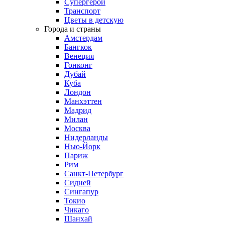
Супергерои
Транспорт
Цветы в детскую
Города и страны
Амстердам
Бангкок
Венеция
Гонконг
Дубай
Куба
Лондон
Манхэттен
Мадрид
Милан
Москва
Нидерланды
Нью-Йорк
Париж
Рим
Санкт-Петербург
Сидней
Сингапур
Токио
Чикаго
Шанхай