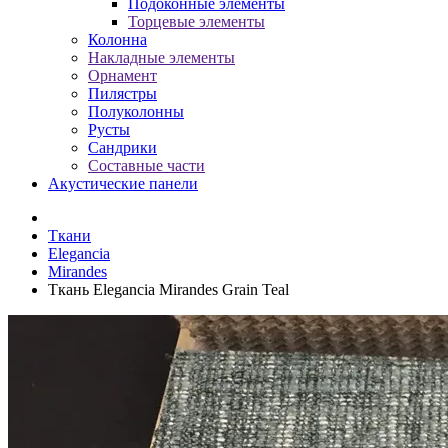
Подоконные элементы
Торцевые элементы
Колонна
Накладные элементы
Орнамент
Пилястры
Полуколонны
Русты
Сандрики
Составные части
Акустические панели
Ткани
Elegancia
Mirandes
Ткань Elegancia Mirandes Grain Teal