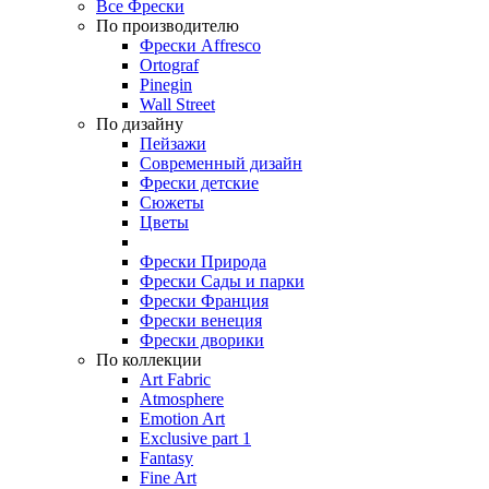
Все Фрески
По производителю
Фрески Affresco
Ortograf
Pinegin
Wall Street
По дизайну
Пейзажи
Современный дизайн
Фрески детские
Сюжеты
Цветы
Фрески Природа
Фрески Сады и парки
Фрески Франция
Фрески венеция
Фрески дворики
По коллекции
Art Fabric
Atmosphere
Emotion Art
Exclusive part 1
Fantasy
Fine Art