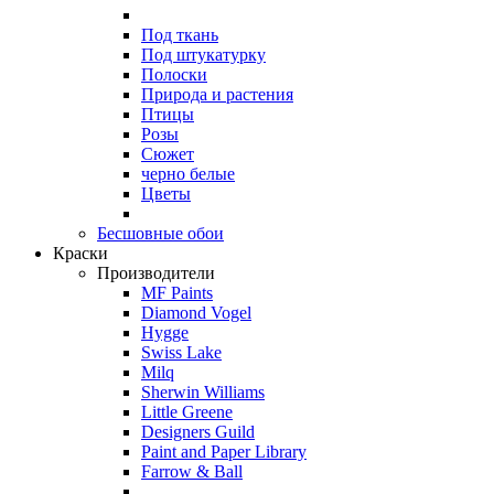
Под ткань
Под штукатурку
Полоски
Природа и растения
Птицы
Розы
Сюжет
черно белые
Цветы
Бесшовные обои
Краски
Производители
MF Paints
Diamond Vogel
Hygge
Swiss Lake
Milq
Sherwin Williams
Little Greene
Designers Guild
Paint and Paper Library
Farrow & Ball