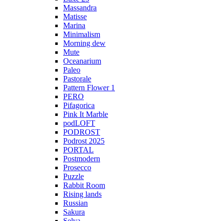
Massandra
Matisse
Marina
Minimalism
Morning dew
Mute
Oceanarium
Paleo
Pastorale
Pattern Flower 1
PERO
Pifagorica
Pink It Marble
podLOFT
PODROST
Podrost 2025
PORTAL
Postmodern
Prosecco
Puzzle
Rabbit Room
Rising lands
Russian
Sakura
Selva