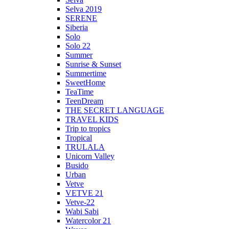
Selva 2019
SERENE
Siberia
Solo
Solo 22
Summer
Sunrise & Sunset
Summertime
SweetHome
TeaTime
TeenDream
THE SECRET LANGUAGE
TRAVEL KIDS
Trip to tropics
Tropical
TRULALA
Unicorn Valley
Busido
Urban
Vetve
VETVE 21
Vetve-22
Wabi Sabi
Watercolor 21