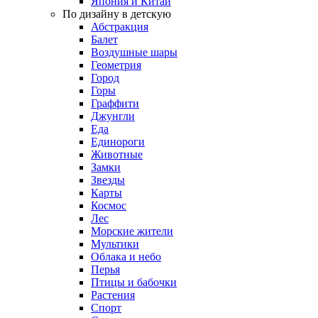
Япония и Китай
По дизайну в детскую
Абстракция
Балет
Воздушные шары
Геометрия
Город
Горы
Граффити
Джунгли
Еда
Единороги
Животные
Замки
Звезды
Карты
Космос
Лес
Морские жители
Мультики
Облака и небо
Перья
Птицы и бабочки
Растения
Спорт