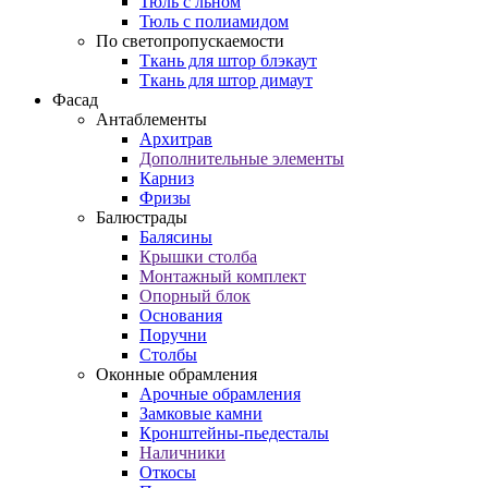
Тюль с льном
Тюль с полиамидом
По светопропускаемости
Ткань для штор блэкаут
Ткань для штор димаут
Фасад
Антаблементы
Архитрав
Дополнительные элементы
Карниз
Фризы
Балюстрады
Балясины
Крышки столба
Монтажный комплект
Опорный блок
Основания
Поручни
Столбы
Оконные обрамления
Арочные обрамления
Замковые камни
Кронштейны-пьедесталы
Наличники
Откосы