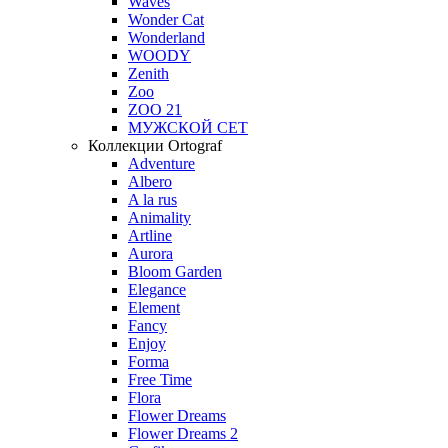
Waves
Wonder Cat
Wonderland
WOODY
Zenith
Zoo
ZOO 21
МУЖСКОЙ СЕТ
Коллекции Ortograf
Adventure
Albero
A la rus
Animality
Artline
Aurora
Bloom Garden
Elegance
Element
Fancy
Enjoy
Forma
Free Time
Flora
Flower Dreams
Flower Dreams 2