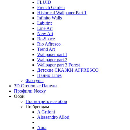
FLUID
French Garden
Historical Wallpaper Part 1
Infinito Walls
Labirint
Line Art
New Art
Re-Space
Rio Affresco
Trend Art
Wallpaper part 1
Wallpaper part 2
Wallpaper part 3 Forest
Детские СКАЗКИ AFFRESCO
Панно Lines
Фактуры
3D Стеновые Панели
Профили Neexy
Обои
Посмотреть все обои
По брендам
A Grifoni
Alessandro Allori
Aura