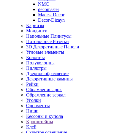
NMC
decomaster
Madest Decor
Decor-Dizayn
Карнизы
Молдинги
Напольные Плинтусы
Потолочные Розетки
3D Декоративные Панели
Угловые элементы
Колонны
Полуколонны
Пилястры
Дверное обрамление
Декоративные камины
Рейки
Обрамление арок
Обрамление зеркал
Уголки
Орнаменты
Ниши
Кессоны и купола
Кронштейны
Клей
Скрытое освещение