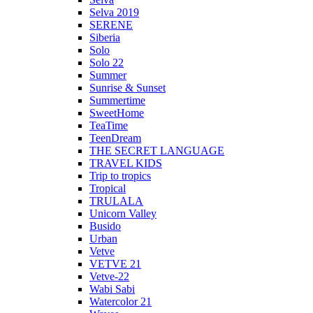
Selva 2019
SERENE
Siberia
Solo
Solo 22
Summer
Sunrise & Sunset
Summertime
SweetHome
TeaTime
TeenDream
THE SECRET LANGUAGE
TRAVEL KIDS
Trip to tropics
Tropical
TRULALA
Unicorn Valley
Busido
Urban
Vetve
VETVE 21
Vetve-22
Wabi Sabi
Watercolor 21