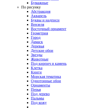
Бумажные
По рисунку
Абстракция
Акварель
Буквы и надписи
Вензеля
Восточный орнамент
Геометрия
Город
Дамаск
Деревья
Детские обои
Звезды
Животные
Под кирпич и камень
Клетка
Книги
Морская тематика
Однотонные обои
Орнаменты
Перья
Под дерево
Пальмы
Под кожу