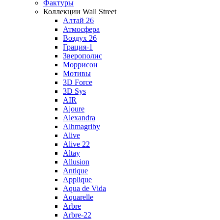
Фактуры
Коллекции Wall Street
Алтай 26
Атмосфера
Воздух 26
Грация-1
Зверополис
Моррисон
Мотивы
3D Force
3D Sys
AIR
Ajoure
Alexandra
Alhmagriby
Alive
Alive 22
Altay
Allusion
Antique
Applique
Aqua de Vida
Aquarelle
Arbre
Arbre-22