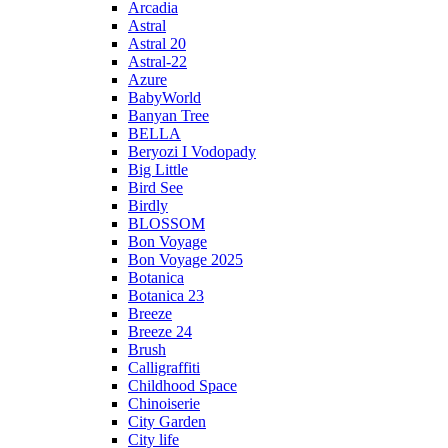
Arcadia
Astral
Astral 20
Astral-22
Azure
BabyWorld
Banyan Tree
BELLA
Beryozi I Vodopady
Big Little
Bird See
Birdly
BLOSSOM
Bon Voyage
Bon Voyage 2025
Botanica
Botanica 23
Breeze
Breeze 24
Brush
Calligraffiti
Childhood Space
Chinoiserie
City Garden
City life