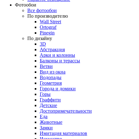
Фотообои
Все фотообои
По производителю
Wall Street
Ortograf
Pinegin
По дизайну
3D
Абстракция
Арки и колонны
Балконы и терассы
Ветви
Вид из окна
Водопады
Геометрия
Города и домики
Горы
Граффити
Детские
Достопримечательности
Еда
Животные
Замки
Имитация материалов
Искусство