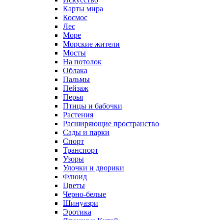
Карты мира
Космос
Лес
Море
Морские жители
Мосты
На потолок
Облака
Пальмы
Пейзаж
Перья
Птицы и бабочки
Растения
Расширяющие пространство
Сады и парки
Спорт
Транспорт
Узоры
Улочки и дворики
Флюид
Цветы
Черно-белые
Шинуазри
Эротика