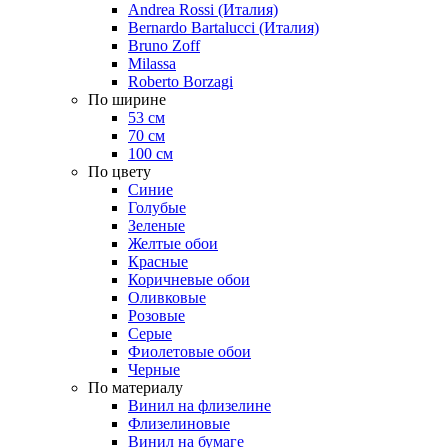
Andrea Rossi (Италия)
Bernardo Bartalucci (Италия)
Bruno Zoff
Milassa
Roberto Borzagi
По ширине
53 см
70 см
100 см
По цвету
Синие
Голубые
Зеленые
Желтые обои
Красные
Коричневые обои
Оливковые
Розовые
Серые
Фиолетовые обои
Черные
По материалу
Винил на флизелине
Флизелиновые
Винил на бумаге