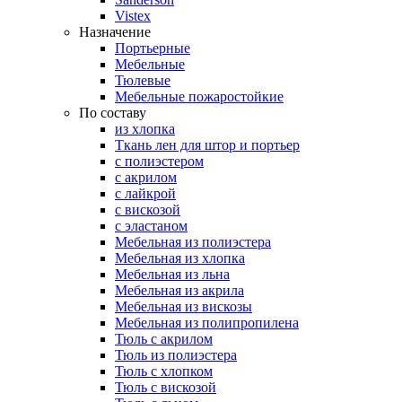
Vistex
Назначение
Портьерные
Мебельные
Тюлевые
Мебельные пожаростойкие
По составу
из хлопка
Ткань лен для штор и портьер
с полиэстером
с акрилом
с лайкрой
с вискозой
с эластаном
Мебельная из полиэстера
Мебельная из хлопка
Мебельная из льна
Мебельная из акрила
Мебельная из вискозы
Мебельная из полипропилена
Тюль с акрилом
Тюль из полиэстера
Тюль с хлопком
Тюль с вискозой