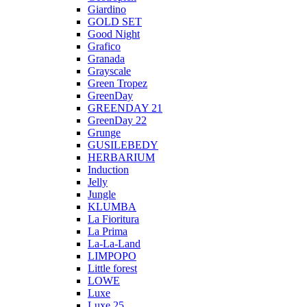
Giardino
GOLD SET
Good Night
Grafico
Granada
Grayscale
Green Tropez
GreenDay
GREENDAY 21
GreenDay 22
Grunge
GUSILEBEDY
HERBARIUM
Induction
Jelly
Jungle
KLUMBA
La Fioritura
La Prima
La-La-Land
LIMPOPO
Little forest
LOWE
Luxe
Luxe 25