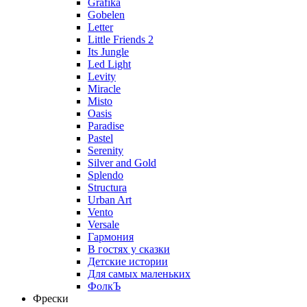
Grafika
Gobelen
Letter
Little Friends 2
Its Jungle
Led Light
Levity
Miracle
Misto
Oasis
Paradise
Pastel
Serenity
Silver and Gold
Splendo
Structura
Urban Art
Vento
Versale
Гармония
В гостях у сказки
Детские истории
Для самых маленьких
ФолкЪ
Фрески