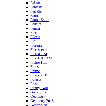
Faktura
Fantasy
Farfalle
Fauna
Fauna Zoom
Felicita
Ferma
Fiore
FLArt
Flo
Floreale
Florescence
Floreale 24
FLY DREAM
Flying Hill
Forest
Frame
Frame 2019
Foresta
Fresh
Funny Tour
Gallery-22
Geometry
Geometry 2018
Geotropick