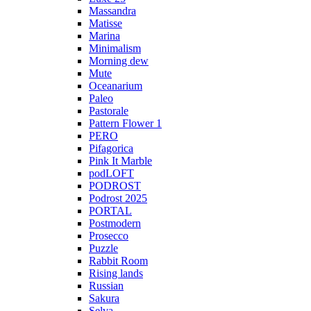
Massandra
Matisse
Marina
Minimalism
Morning dew
Mute
Oceanarium
Paleo
Pastorale
Pattern Flower 1
PERO
Pifagorica
Pink It Marble
podLOFT
PODROST
Podrost 2025
PORTAL
Postmodern
Prosecco
Puzzle
Rabbit Room
Rising lands
Russian
Sakura
Selva