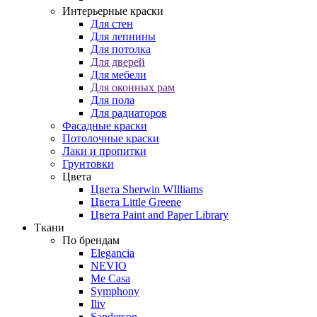
Интерьерные краски
Для стен
Для лепнины
Для потолка
Для дверей
Для мебели
Для оконных рам
Для пола
Для радиаторов
Фасадные краски
Потолочные краски
Лаки и пропитки
Грунтовки
Цвета
Цвета Sherwin WIlliams
Цвета Little Greene
Цвета Paint and Paper Library
Ткани
По брендам
Elegancia
NEVIO
Me Casa
Symphony
Iliv
Sanderson