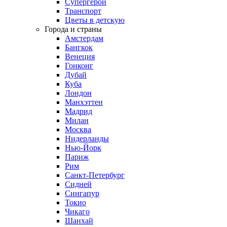
Супергерои
Транспорт
Цветы в детскую
Города и страны
Амстердам
Бангкок
Венеция
Гонконг
Дубай
Куба
Лондон
Манхэттен
Мадрид
Милан
Москва
Нидерланды
Нью-Йорк
Париж
Рим
Санкт-Петербург
Сидней
Сингапур
Токио
Чикаго
Шанхай