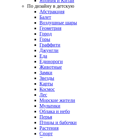
Япония и Китай
По дизайну в детскую
Абстракция
Балет
Воздушные шары
Геометрия
Город
Горы
Граффити
Джунгли
Еда
Единороги
Животные
Замки
Звезды
Карты
Космос
Лес
Морские жители
Мультики
Облака и небо
Перья
Птицы и бабочки
Растения
Спорт