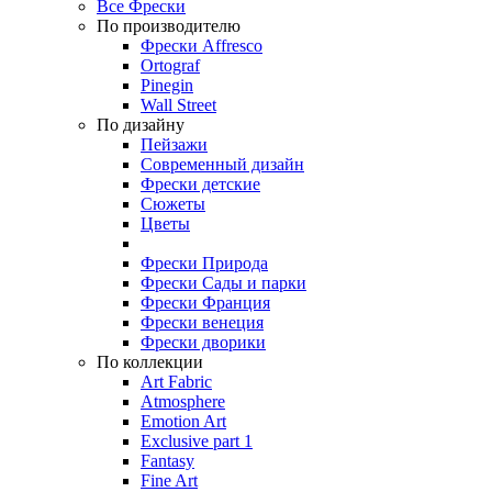
Все Фрески
По производителю
Фрески Affresco
Ortograf
Pinegin
Wall Street
По дизайну
Пейзажи
Современный дизайн
Фрески детские
Сюжеты
Цветы
Фрески Природа
Фрески Сады и парки
Фрески Франция
Фрески венеция
Фрески дворики
По коллекции
Art Fabric
Atmosphere
Emotion Art
Exclusive part 1
Fantasy
Fine Art