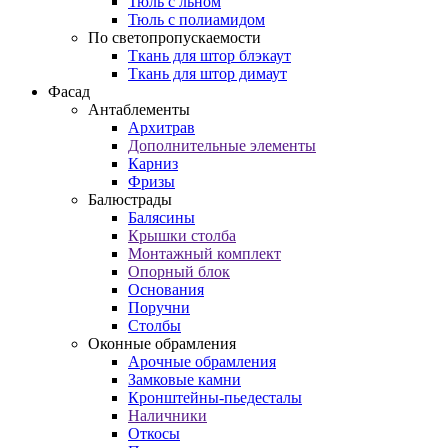
Тюль с льном
Тюль с полиамидом
По светопропускаемости
Ткань для штор блэкаут
Ткань для штор димаут
Фасад
Антаблементы
Архитрав
Дополнительные элементы
Карниз
Фризы
Балюстрады
Балясины
Крышки столба
Монтажный комплект
Опорный блок
Основания
Поручни
Столбы
Оконные обрамления
Арочные обрамления
Замковые камни
Кронштейны-пьедесталы
Наличники
Откосы