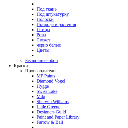
Под ткань
Под штукатурку
Полоски
Природа и растения
Птицы
Розы
Сюжет
черно белые
Цветы
Бесшовные обои
Краски
Производители
MF Paints
Diamond Vogel
Hygge
Swiss Lake
Milq
Sherwin Williams
Little Greene
Designers Guild
Paint and Paper Library
Farrow & Ball