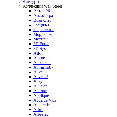
Фактуры
Коллекции Wall Street
Алтай 26
Атмосфера
Воздух 26
Грация-1
Зверополис
Моррисон
Мотивы
3D Force
3D Sys
AIR
Ajoure
Alexandra
Alhmagriby
Alive
Alive 22
Altay
Allusion
Antique
Applique
Aqua de Vida
Aquarelle
Arbre
Arbre-22