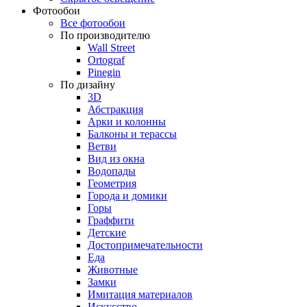
Фотообои
Все фотообои
По производителю
Wall Street
Ortograf
Pinegin
По дизайну
3D
Абстракция
Арки и колонны
Балконы и терассы
Ветви
Вид из окна
Водопады
Геометрия
Города и домики
Горы
Граффити
Детские
Достопримечательности
Еда
Животные
Замки
Имитация материалов
Искусство