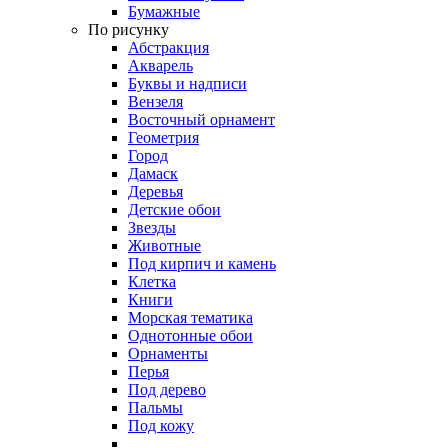
Бумажные
По рисунку
Абстракция
Акварель
Буквы и надписи
Вензеля
Восточный орнамент
Геометрия
Город
Дамаск
Деревья
Детские обои
Звезды
Животные
Под кирпич и камень
Клетка
Книги
Морская тематика
Однотонные обои
Орнаменты
Перья
Под дерево
Пальмы
Под кожу