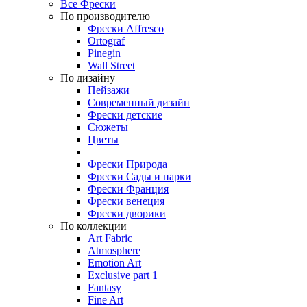
Все Фрески
По производителю
Фрески Affresco
Ortograf
Pinegin
Wall Street
По дизайну
Пейзажи
Современный дизайн
Фрески детские
Сюжеты
Цветы
Фрески Природа
Фрески Сады и парки
Фрески Франция
Фрески венеция
Фрески дворики
По коллекции
Art Fabric
Atmosphere
Emotion Art
Exclusive part 1
Fantasy
Fine Art