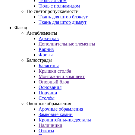
Тюль с льном
Тюль с полиамидом
По светопропускаемости
Ткань для штор блэкаут
Ткань для штор димаут
Фасад
Антаблементы
Архитрав
Дополнительные элементы
Карниз
Фризы
Балюстрады
Балясины
Крышки столба
Монтажный комплект
Опорный блок
Основания
Поручни
Столбы
Оконные обрамления
Арочные обрамления
Замковые камни
Кронштейны-пьедесталы
Наличники
Откосы