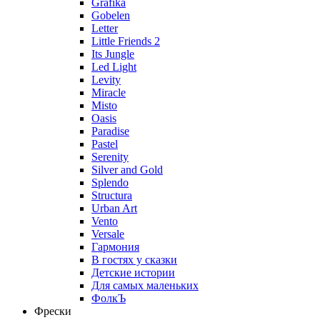
Grafika
Gobelen
Letter
Little Friends 2
Its Jungle
Led Light
Levity
Miracle
Misto
Oasis
Paradise
Pastel
Serenity
Silver and Gold
Splendo
Structura
Urban Art
Vento
Versale
Гармония
В гостях у сказки
Детские истории
Для самых маленьких
ФолкЪ
Фрески