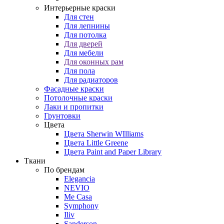
Интерьерные краски
Для стен
Для лепнины
Для потолка
Для дверей
Для мебели
Для оконных рам
Для пола
Для радиаторов
Фасадные краски
Потолочные краски
Лаки и пропитки
Грунтовки
Цвета
Цвета Sherwin WIlliams
Цвета Little Greene
Цвета Paint and Paper Library
Ткани
По брендам
Elegancia
NEVIO
Me Casa
Symphony
Iliv
Sanderson