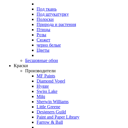
Под ткань
Под штукатурку
Полоски
Природа и растения
Птицы
Розы
Сюжет
черно белые
Цветы
Бесшовные обои
Краски
Производители
MF Paints
Diamond Vogel
Hygge
Swiss Lake
Milq
Sherwin Williams
Little Greene
Designers Guild
Paint and Paper Library
Farrow & Ball