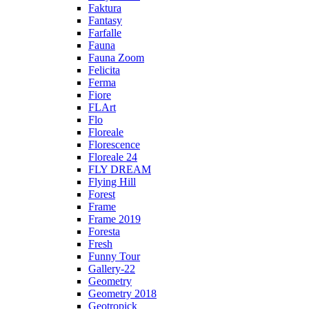
Faktura
Fantasy
Farfalle
Fauna
Fauna Zoom
Felicita
Ferma
Fiore
FLArt
Flo
Floreale
Florescence
Floreale 24
FLY DREAM
Flying Hill
Forest
Frame
Frame 2019
Foresta
Fresh
Funny Tour
Gallery-22
Geometry
Geometry 2018
Geotropick