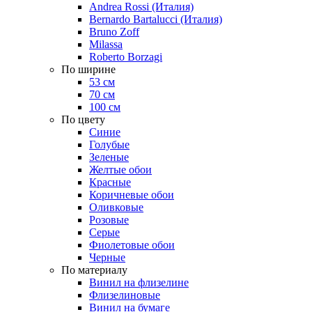
Andrea Rossi (Италия)
Bernardo Bartalucci (Италия)
Bruno Zoff
Milassa
Roberto Borzagi
По ширине
53 см
70 см
100 см
По цвету
Синие
Голубые
Зеленые
Желтые обои
Красные
Коричневые обои
Оливковые
Розовые
Серые
Фиолетовые обои
Черные
По материалу
Винил на флизелине
Флизелиновые
Винил на бумаге