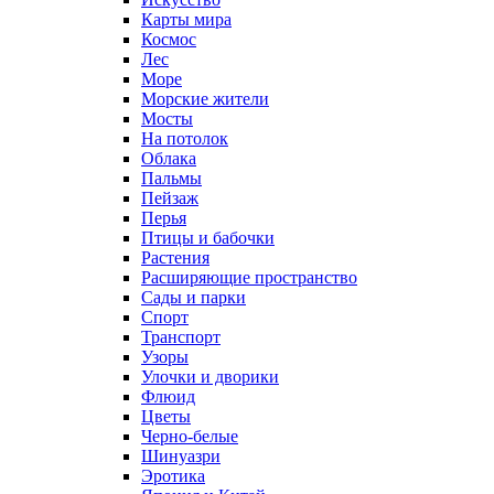
Карты мира
Космос
Лес
Море
Морские жители
Мосты
На потолок
Облака
Пальмы
Пейзаж
Перья
Птицы и бабочки
Растения
Расширяющие пространство
Сады и парки
Спорт
Транспорт
Узоры
Улочки и дворики
Флюид
Цветы
Черно-белые
Шинуазри
Эротика