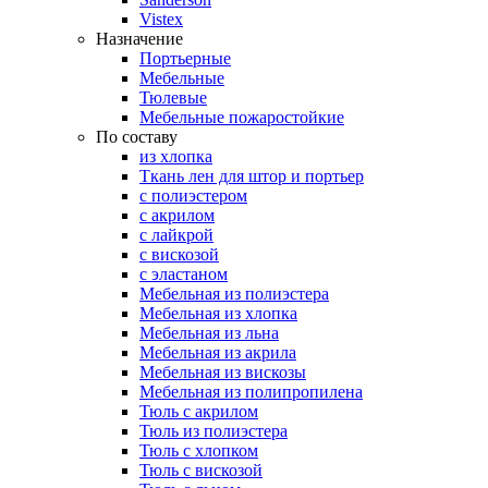
Vistex
Назначение
Портьерные
Мебельные
Тюлевые
Мебельные пожаростойкие
По составу
из хлопка
Ткань лен для штор и портьер
с полиэстером
с акрилом
с лайкрой
с вискозой
с эластаном
Мебельная из полиэстера
Мебельная из хлопка
Мебельная из льна
Мебельная из акрила
Мебельная из вискозы
Мебельная из полипропилена
Тюль с акрилом
Тюль из полиэстера
Тюль с хлопком
Тюль с вискозой