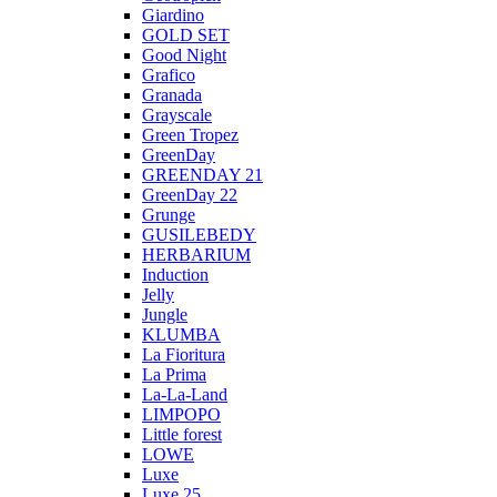
Giardino
GOLD SET
Good Night
Grafico
Granada
Grayscale
Green Tropez
GreenDay
GREENDAY 21
GreenDay 22
Grunge
GUSILEBEDY
HERBARIUM
Induction
Jelly
Jungle
KLUMBA
La Fioritura
La Prima
La-La-Land
LIMPOPO
Little forest
LOWE
Luxe
Luxe 25