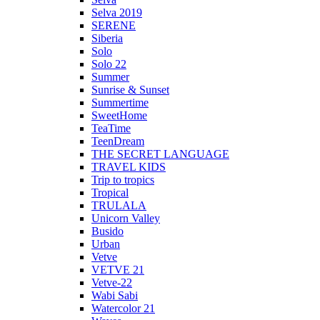
Selva 2019
SERENE
Siberia
Solo
Solo 22
Summer
Sunrise & Sunset
Summertime
SweetHome
TeaTime
TeenDream
THE SECRET LANGUAGE
TRAVEL KIDS
Trip to tropics
Tropical
TRULALA
Unicorn Valley
Busido
Urban
Vetve
VETVE 21
Vetve-22
Wabi Sabi
Watercolor 21