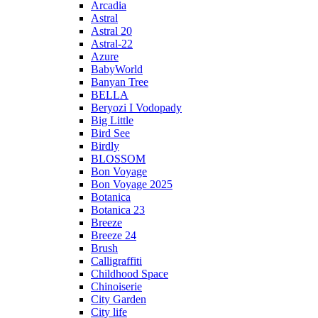
Arcadia
Astral
Astral 20
Astral-22
Azure
BabyWorld
Banyan Tree
BELLA
Beryozi I Vodopady
Big Little
Bird See
Birdly
BLOSSOM
Bon Voyage
Bon Voyage 2025
Botanica
Botanica 23
Breeze
Breeze 24
Brush
Calligraffiti
Childhood Space
Chinoiserie
City Garden
City life