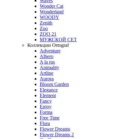
Waves
Wonder Cat
Wonderland
WOODY
Zenith
Zoo
ZOO 21
МУЖСКОЙ СЕТ
Коллекции Ortograf
Adventure
Albero
A la rus
Animality
Artline
Aurora
Bloom Garden
Elegance
Element
Fancy
Enjoy
Forma
Free Time
Flora
Flower Dreams
Flower Dreams 2