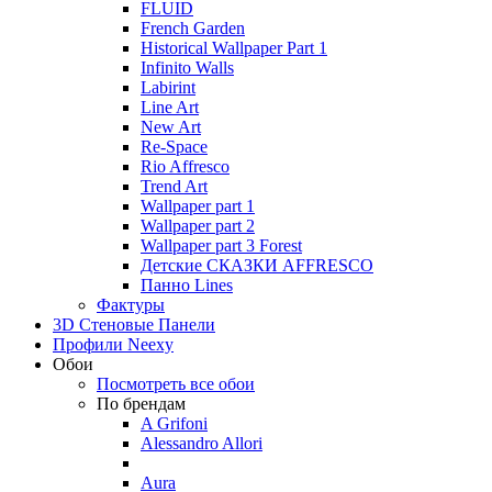
FLUID
French Garden
Historical Wallpaper Part 1
Infinito Walls
Labirint
Line Art
New Art
Re-Space
Rio Affresco
Trend Art
Wallpaper part 1
Wallpaper part 2
Wallpaper part 3 Forest
Детские СКАЗКИ AFFRESCO
Панно Lines
Фактуры
3D Стеновые Панели
Профили Neexy
Обои
Посмотреть все обои
По брендам
A Grifoni
Alessandro Allori
Aura