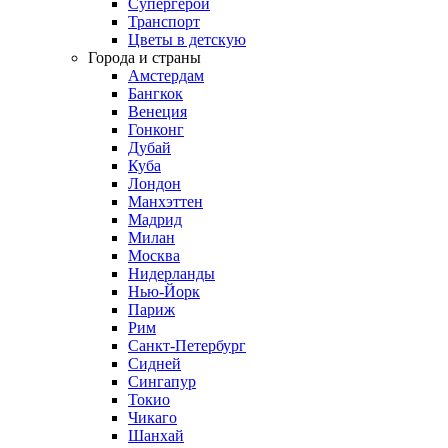
Супергерои
Транспорт
Цветы в детскую
Города и страны
Амстердам
Бангкок
Венеция
Гонконг
Дубай
Куба
Лондон
Манхэттен
Мадрид
Милан
Москва
Нидерланды
Нью-Йорк
Париж
Рим
Санкт-Петербург
Сидней
Сингапур
Токио
Чикаго
Шанхай