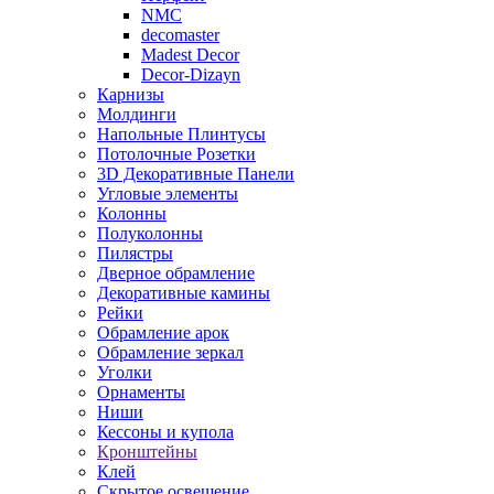
NMC
decomaster
Madest Decor
Decor-Dizayn
Карнизы
Молдинги
Напольные Плинтусы
Потолочные Розетки
3D Декоративные Панели
Угловые элементы
Колонны
Полуколонны
Пилястры
Дверное обрамление
Декоративные камины
Рейки
Обрамление арок
Обрамление зеркал
Уголки
Орнаменты
Ниши
Кессоны и купола
Кронштейны
Клей
Скрытое освещение