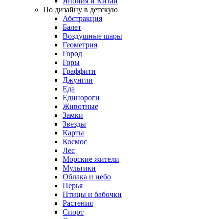
Япония и Китай
По дизайну в детскую
Абстракция
Балет
Воздушные шары
Геометрия
Город
Горы
Граффити
Джунгли
Еда
Единороги
Животные
Замки
Звезды
Карты
Космос
Лес
Морские жители
Мультики
Облака и небо
Перья
Птицы и бабочки
Растения
Спорт