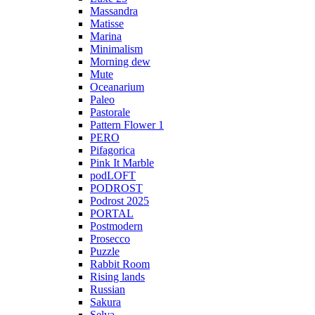
Massandra
Matisse
Marina
Minimalism
Morning dew
Mute
Oceanarium
Paleo
Pastorale
Pattern Flower 1
PERO
Pifagorica
Pink It Marble
podLOFT
PODROST
Podrost 2025
PORTAL
Postmodern
Prosecco
Puzzle
Rabbit Room
Rising lands
Russian
Sakura
Selva