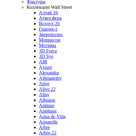
Фактуры
Коллекции Wall Street
Алтай 26
Атмосфера
Воздух 26
Грация-1
Зверополис
Моррисон
Мотивы
3D Force
3D Sys
AIR
Ajoure
Alexandra
Alhmagriby
Alive
Alive 22
Altay
Allusion
Antique
Applique
Aqua de Vida
Aquarelle
Arbre
Arbre-22