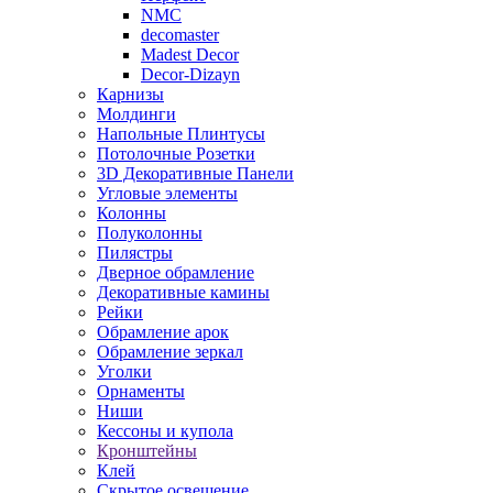
NMC
decomaster
Madest Decor
Decor-Dizayn
Карнизы
Молдинги
Напольные Плинтусы
Потолочные Розетки
3D Декоративные Панели
Угловые элементы
Колонны
Полуколонны
Пилястры
Дверное обрамление
Декоративные камины
Рейки
Обрамление арок
Обрамление зеркал
Уголки
Орнаменты
Ниши
Кессоны и купола
Кронштейны
Клей
Скрытое освещение