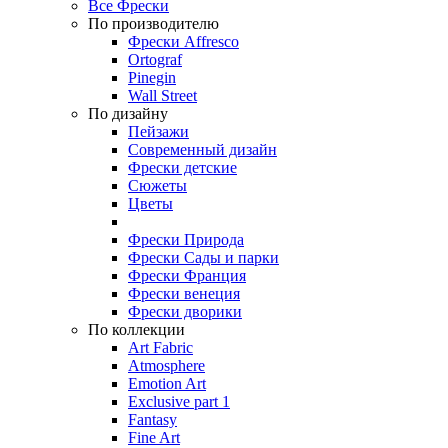
Все Фрески
По производителю
Фрески Affresco
Ortograf
Pinegin
Wall Street
По дизайну
Пейзажи
Современный дизайн
Фрески детские
Сюжеты
Цветы
Фрески Природа
Фрески Сады и парки
Фрески Франция
Фрески венеция
Фрески дворики
По коллекции
Art Fabric
Atmosphere
Emotion Art
Exclusive part 1
Fantasy
Fine Art