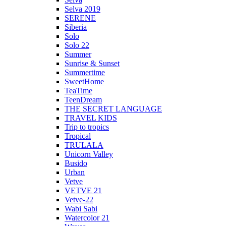
Selva 2019
SERENE
Siberia
Solo
Solo 22
Summer
Sunrise & Sunset
Summertime
SweetHome
TeaTime
TeenDream
THE SECRET LANGUAGE
TRAVEL KIDS
Trip to tropics
Tropical
TRULALA
Unicorn Valley
Busido
Urban
Vetve
VETVE 21
Vetve-22
Wabi Sabi
Watercolor 21