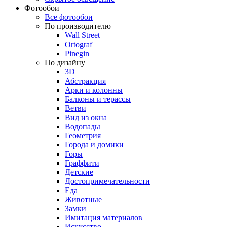
Фотообои
Все фотообои
По производителю
Wall Street
Ortograf
Pinegin
По дизайну
3D
Абстракция
Арки и колонны
Балконы и терассы
Ветви
Вид из окна
Водопады
Геометрия
Города и домики
Горы
Граффити
Детские
Достопримечательности
Еда
Животные
Замки
Имитация материалов
Искусство