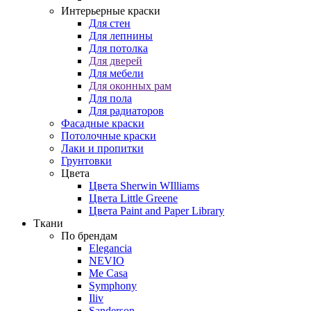
Интерьерные краски
Для стен
Для лепнины
Для потолка
Для дверей
Для мебели
Для оконных рам
Для пола
Для радиаторов
Фасадные краски
Потолочные краски
Лаки и пропитки
Грунтовки
Цвета
Цвета Sherwin WIlliams
Цвета Little Greene
Цвета Paint and Paper Library
Ткани
По брендам
Elegancia
NEVIO
Me Casa
Symphony
Iliv
Sanderson