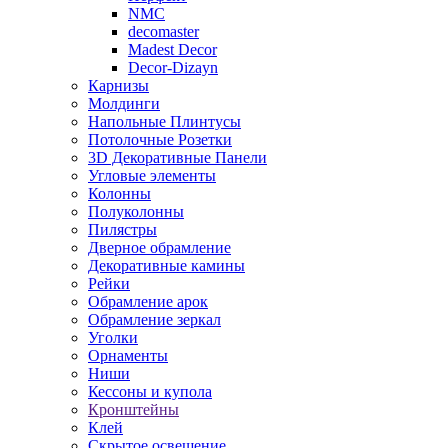
NMC
decomaster
Madest Decor
Decor-Dizayn
Карнизы
Молдинги
Напольные Плинтусы
Потолочные Розетки
3D Декоративные Панели
Угловые элементы
Колонны
Полуколонны
Пилястры
Дверное обрамление
Декоративные камины
Рейки
Обрамление арок
Обрамление зеркал
Уголки
Орнаменты
Ниши
Кессоны и купола
Кронштейны
Клей
Скрытое освещение