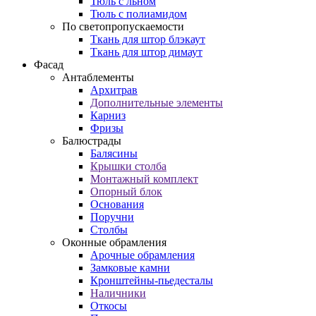
Тюль с льном
Тюль с полиамидом
По светопропускаемости
Ткань для штор блэкаут
Ткань для штор димаут
Фасад
Антаблементы
Архитрав
Дополнительные элементы
Карниз
Фризы
Балюстрады
Балясины
Крышки столба
Монтажный комплект
Опорный блок
Основания
Поручни
Столбы
Оконные обрамления
Арочные обрамления
Замковые камни
Кронштейны-пьедесталы
Наличники
Откосы