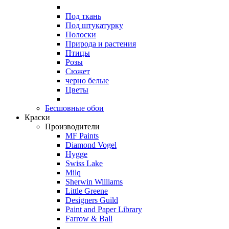
Под ткань
Под штукатурку
Полоски
Природа и растения
Птицы
Розы
Сюжет
черно белые
Цветы
Бесшовные обои
Краски
Производители
MF Paints
Diamond Vogel
Hygge
Swiss Lake
Milq
Sherwin Williams
Little Greene
Designers Guild
Paint and Paper Library
Farrow & Ball