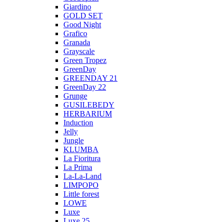
Giardino
GOLD SET
Good Night
Grafico
Granada
Grayscale
Green Tropez
GreenDay
GREENDAY 21
GreenDay 22
Grunge
GUSILEBEDY
HERBARIUM
Induction
Jelly
Jungle
KLUMBA
La Fioritura
La Prima
La-La-Land
LIMPOPO
Little forest
LOWE
Luxe
Luxe 25