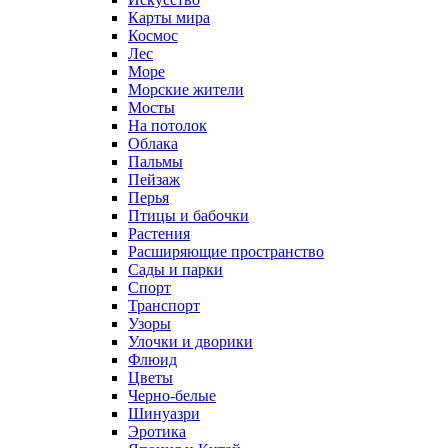
Карты мира
Космос
Лес
Море
Морские жители
Мосты
На потолок
Облака
Пальмы
Пейзаж
Перья
Птицы и бабочки
Растения
Расширяющие пространство
Сады и парки
Спорт
Транспорт
Узоры
Улочки и дворики
Флюид
Цветы
Черно-белые
Шинуазри
Эротика