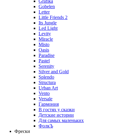
Grafika
Gobelen
Letter
Little Friends 2
Its Jungle
Led Light
Levity
Miracle
Misto
Oasis
Paradise
Pastel
Serenity
Silver and Gold
Splendo
Structura
Urban Art
Vento
Versale
Гармония
В гостях у сказки
Детские истории
Для самых маленьких
ФолкЪ
Фрески