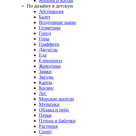
Япония и Китай
По дизайну в детскую
Абстракция
Балет
Воздушные шары
Геометрия
Город
Горы
Граффити
Джунгли
Еда
Единороги
Животные
Замки
Звезды
Карты
Космос
Лес
Морские жители
Мультики
Облака и небо
Перья
Птицы и бабочки
Растения
Спорт