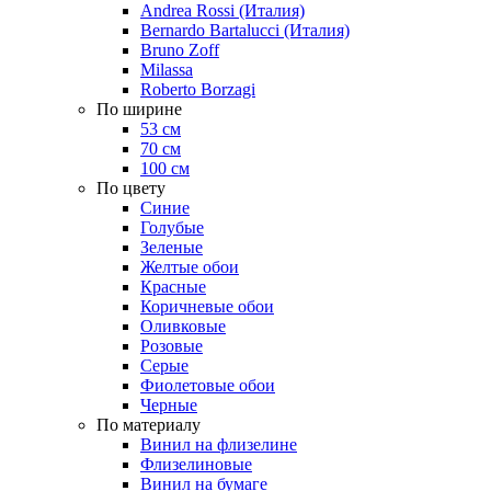
Andrea Rossi (Италия)
Bernardo Bartalucci (Италия)
Bruno Zoff
Milassa
Roberto Borzagi
По ширине
53 см
70 см
100 см
По цвету
Синие
Голубые
Зеленые
Желтые обои
Красные
Коричневые обои
Оливковые
Розовые
Серые
Фиолетовые обои
Черные
По материалу
Винил на флизелине
Флизелиновые
Винил на бумаге