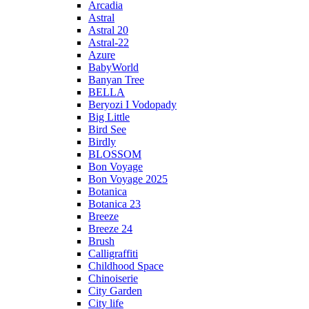
Arcadia
Astral
Astral 20
Astral-22
Azure
BabyWorld
Banyan Tree
BELLA
Beryozi I Vodopady
Big Little
Bird See
Birdly
BLOSSOM
Bon Voyage
Bon Voyage 2025
Botanica
Botanica 23
Breeze
Breeze 24
Brush
Calligraffiti
Childhood Space
Chinoiserie
City Garden
City life