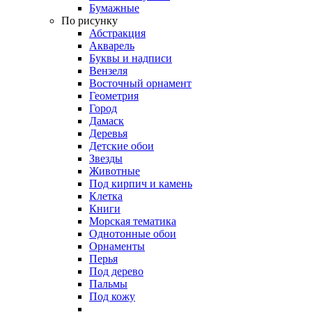
Бумажные
По рисунку
Абстракция
Акварель
Буквы и надписи
Вензеля
Восточный орнамент
Геометрия
Город
Дамаск
Деревья
Детские обои
Звезды
Животные
Под кирпич и камень
Клетка
Книги
Морская тематика
Однотонные обои
Орнаменты
Перья
Под дерево
Пальмы
Под кожу