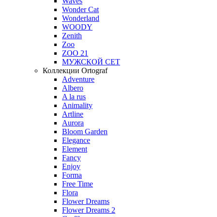
Waves
Wonder Cat
Wonderland
WOODY
Zenith
Zoo
ZOO 21
МУЖСКОЙ СЕТ
Коллекции Ortograf
Adventure
Albero
A la rus
Animality
Artline
Aurora
Bloom Garden
Elegance
Element
Fancy
Enjoy
Forma
Free Time
Flora
Flower Dreams
Flower Dreams 2