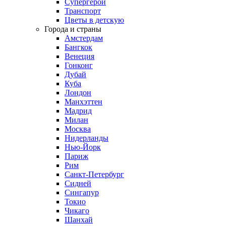
Супергерои
Транспорт
Цветы в детскую
Города и страны
Амстердам
Бангкок
Венеция
Гонконг
Дубай
Куба
Лондон
Манхэттен
Мадрид
Милан
Москва
Нидерланды
Нью-Йорк
Париж
Рим
Санкт-Петербург
Сидней
Сингапур
Токио
Чикаго
Шанхай