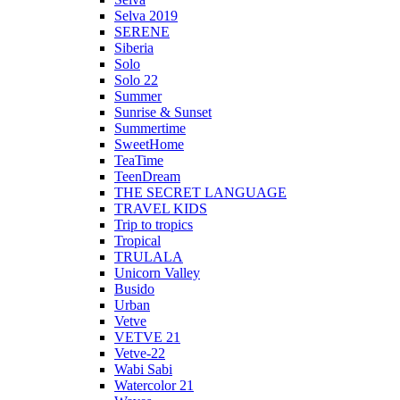
Selva 2019
SERENE
Siberia
Solo
Solo 22
Summer
Sunrise & Sunset
Summertime
SweetHome
TeaTime
TeenDream
THE SECRET LANGUAGE
TRAVEL KIDS
Trip to tropics
Tropical
TRULALA
Unicorn Valley
Busido
Urban
Vetve
VETVE 21
Vetve-22
Wabi Sabi
Watercolor 21