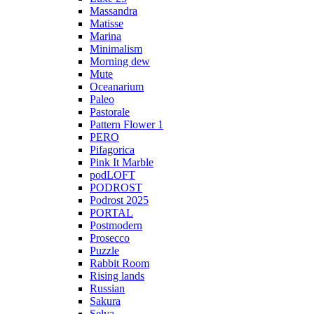
Massandra
Matisse
Marina
Minimalism
Morning dew
Mute
Oceanarium
Paleo
Pastorale
Pattern Flower 1
PERO
Pifagorica
Pink It Marble
podLOFT
PODROST
Podrost 2025
PORTAL
Postmodern
Prosecco
Puzzle
Rabbit Room
Rising lands
Russian
Sakura
Selva