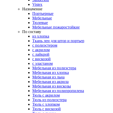
Vistex
Назначение
Портьерные
Мебельные
Тюлевые
Мебельные пожаростойкие
По составу
из хлопка
Ткань лен для штор и портьер
с полиэстером
с акрилом
с лайкрой
с вискозой
с эластаном
Мебельная из полиэстера
Мебельная из хлопка
Мебельная из льна
Мебельная из акрила
Мебельная из вискозы
Мебельная из полипропилена
Тюль с акрилом
Тюль из полиэстера
Тюль с хлопком
Тюль с вискозой