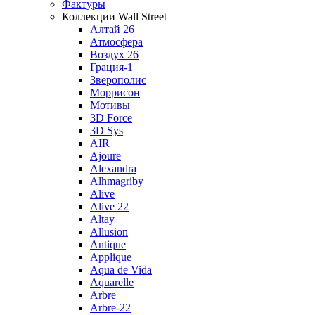
Фактуры
Коллекции Wall Street
Алтай 26
Атмосфера
Воздух 26
Грация-1
Зверополис
Моррисон
Мотивы
3D Force
3D Sys
AIR
Ajoure
Alexandra
Alhmagriby
Alive
Alive 22
Altay
Allusion
Antique
Applique
Aqua de Vida
Aquarelle
Arbre
Arbre-22