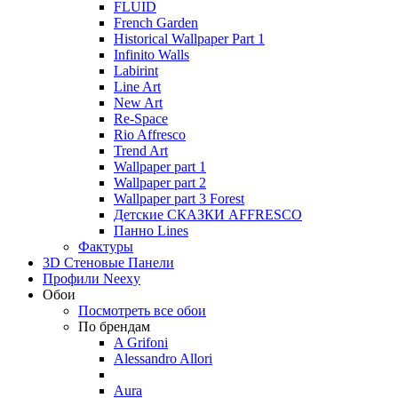
FLUID
French Garden
Historical Wallpaper Part 1
Infinito Walls
Labirint
Line Art
New Art
Re-Space
Rio Affresco
Trend Art
Wallpaper part 1
Wallpaper part 2
Wallpaper part 3 Forest
Детские СКАЗКИ AFFRESCO
Панно Lines
Фактуры
3D Стеновые Панели
Профили Neexy
Обои
Посмотреть все обои
По брендам
A Grifoni
Alessandro Allori
Aura