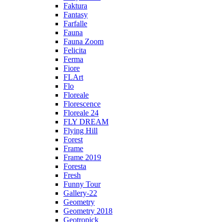
Faktura
Fantasy
Farfalle
Fauna
Fauna Zoom
Felicita
Ferma
Fiore
FLArt
Flo
Floreale
Florescence
Floreale 24
FLY DREAM
Flying Hill
Forest
Frame
Frame 2019
Foresta
Fresh
Funny Tour
Gallery-22
Geometry
Geometry 2018
Geotropick