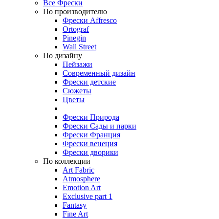
Все Фрески
По производителю
Фрески Affresco
Ortograf
Pinegin
Wall Street
По дизайну
Пейзажи
Современный дизайн
Фрески детские
Сюжеты
Цветы
Фрески Природа
Фрески Сады и парки
Фрески Франция
Фрески венеция
Фрески дворики
По коллекции
Art Fabric
Atmosphere
Emotion Art
Exclusive part 1
Fantasy
Fine Art