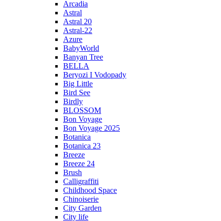
Arcadia
Astral
Astral 20
Astral-22
Azure
BabyWorld
Banyan Tree
BELLA
Beryozi I Vodopady
Big Little
Bird See
Birdly
BLOSSOM
Bon Voyage
Bon Voyage 2025
Botanica
Botanica 23
Breeze
Breeze 24
Brush
Calligraffiti
Childhood Space
Chinoiserie
City Garden
City life