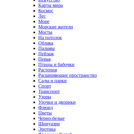
Карты мира
Космос
Лес
Море
Морские жители
Мосты
На потолок
Облака
Пальмы
Пейзаж
Перья
Птицы и бабочки
Растения
Расширяющие пространство
Сады и парки
Спорт
Транспорт
Узоры
Улочки и дворики
Флюид
Цветы
Черно-белые
Шинуазри
Эротика