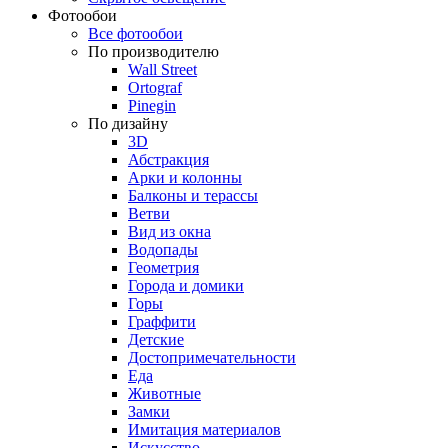
Фотообои
Все фотообои
По производителю
Wall Street
Ortograf
Pinegin
По дизайну
3D
Абстракция
Арки и колонны
Балконы и терассы
Ветви
Вид из окна
Водопады
Геометрия
Города и домики
Горы
Граффити
Детские
Достопримечательности
Еда
Животные
Замки
Имитация материалов
Искусство