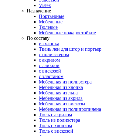
Vistex
Назначение
Портьерные
Мебельные
Тюлевые
Мебельные пожаростойкие
По составу
из хлопка
Ткань лен для штор и портьер
с полиэстером
с акрилом
с лайкрой
с вискозой
с эластаном
Мебельная из полиэстера
Мебельная из хлопка
Мебельная из льна
Мебельная из акрила
Мебельная из вискозы
Мебельная из полипропилена
Тюль с акрилом
Тюль из полиэстера
Тюль с хлопком
Тюль с вискозой