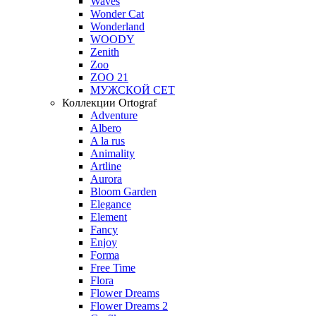
Waves
Wonder Cat
Wonderland
WOODY
Zenith
Zoo
ZOO 21
МУЖСКОЙ СЕТ
Коллекции Ortograf
Adventure
Albero
A la rus
Animality
Artline
Aurora
Bloom Garden
Elegance
Element
Fancy
Enjoy
Forma
Free Time
Flora
Flower Dreams
Flower Dreams 2