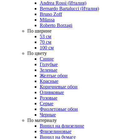
Andrea Rossi (Италия)
Bernardo Bartalucci (Италия)
Bruno Zoff
Milassa
Roberto Borzagi
По ширине
53 см
70 см
100 см
По цвету
Синие
Голубые
Зеленые
Желтые обои
Красные
Коричневые обои
Оливковые
Розовые
Серые
Фиолетовые обои
Черные
По материалу
Винил на флизелине
Флизелиновые
Винил на бумаге