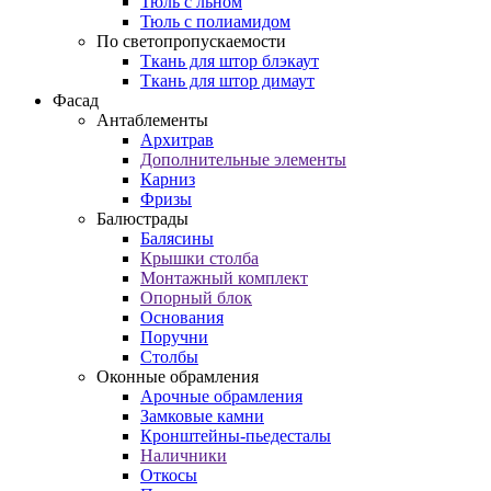
Тюль с льном
Тюль с полиамидом
По светопропускаемости
Ткань для штор блэкаут
Ткань для штор димаут
Фасад
Антаблементы
Архитрав
Дополнительные элементы
Карниз
Фризы
Балюстрады
Балясины
Крышки столба
Монтажный комплект
Опорный блок
Основания
Поручни
Столбы
Оконные обрамления
Арочные обрамления
Замковые камни
Кронштейны-пьедесталы
Наличники
Откосы