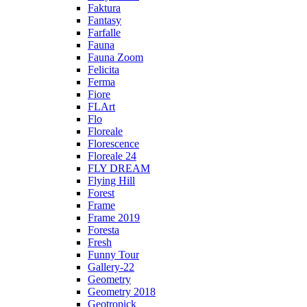
Faktura
Fantasy
Farfalle
Fauna
Fauna Zoom
Felicita
Ferma
Fiore
FLArt
Flo
Floreale
Florescence
Floreale 24
FLY DREAM
Flying Hill
Forest
Frame
Frame 2019
Foresta
Fresh
Funny Tour
Gallery-22
Geometry
Geometry 2018
Geotropick