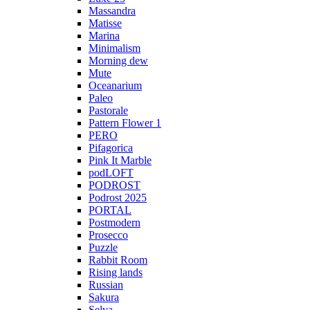
Massandra
Matisse
Marina
Minimalism
Morning dew
Mute
Oceanarium
Paleo
Pastorale
Pattern Flower 1
PERO
Pifagorica
Pink It Marble
podLOFT
PODROST
Podrost 2025
PORTAL
Postmodern
Prosecco
Puzzle
Rabbit Room
Rising lands
Russian
Sakura
Selva