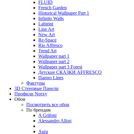
FLUID
French Garden
Historical Wallpaper Part 1
Infinito Walls
Labirint
Line Art
New Art
Re-Space
Rio Affresco
Trend Art
Wallpaper part 1
Wallpaper part 2
Wallpaper part 3 Forest
Детские СКАЗКИ AFFRESCO
Панно Lines
Фактуры
3D Стеновые Панели
Профили Neexy
Обои
Посмотреть все обои
По брендам
A Grifoni
Alessandro Allori
Aura