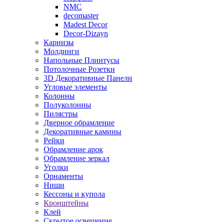
NMC
decomaster
Madest Decor
Decor-Dizayn
Карнизы
Молдинги
Напольные Плинтусы
Потолочные Розетки
3D Декоративные Панели
Угловые элементы
Колонны
Полуколонны
Пилястры
Дверное обрамление
Декоративные камины
Рейки
Обрамление арок
Обрамление зеркал
Уголки
Орнаменты
Ниши
Кессоны и купола
Кронштейны
Клей
Скрытое освещение