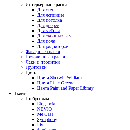
Интерьерные краски
Для стен
Для лепнины
Для потолка
Для дверей
Для мебели
Для оконных рам
Для пола
Для радиаторов
Фасадные краски
Потолочные краски
Лаки и пропитки
Грунтовки
Цвета
Цвета Sherwin WIlliams
Цвета Little Greene
Цвета Paint and Paper Library
Ткани
По брендам
Elegancia
NEVIO
Me Casa
Symphony
Iliv
Sanderson