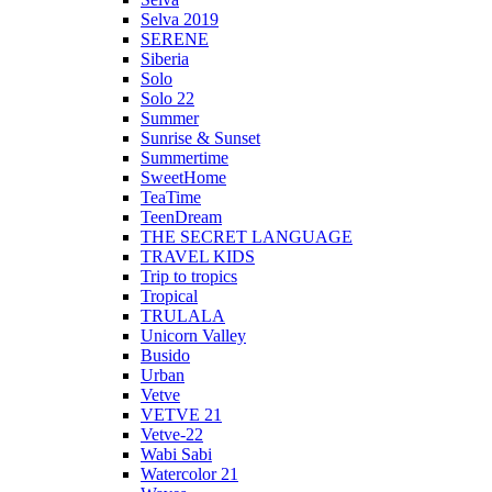
Selva 2019
SERENE
Siberia
Solo
Solo 22
Summer
Sunrise & Sunset
Summertime
SweetHome
TeaTime
TeenDream
THE SECRET LANGUAGE
TRAVEL KIDS
Trip to tropics
Tropical
TRULALA
Unicorn Valley
Busido
Urban
Vetve
VETVE 21
Vetve-22
Wabi Sabi
Watercolor 21