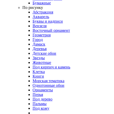
Бумажные
По рисунку
Абстракция
Акварель
Буквы и надписи
Вензеля
Восточный орнамент
Геометрия
Город
Дамаск
Деревья
Детские обои
Звезды
Животные
Под кирпич и камень
Клетка
Книги
Морская тематика
Однотонные обои
Орнаменты
Перья
Под дерево
Пальмы
Под кожу