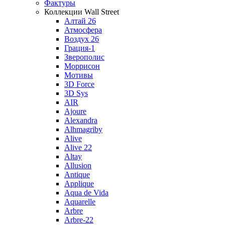
Фактуры
Коллекции Wall Street
Алтай 26
Атмосфера
Воздух 26
Грация-1
Зверополис
Моррисон
Мотивы
3D Force
3D Sys
AIR
Ajoure
Alexandra
Alhmagriby
Alive
Alive 22
Altay
Allusion
Antique
Applique
Aqua de Vida
Aquarelle
Arbre
Arbre-22