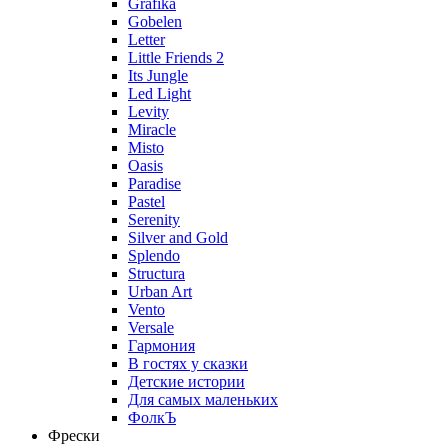
Grafika
Gobelen
Letter
Little Friends 2
Its Jungle
Led Light
Levity
Miracle
Misto
Oasis
Paradise
Pastel
Serenity
Silver and Gold
Splendo
Structura
Urban Art
Vento
Versale
Гармония
В гостях у сказки
Детские истории
Для самых маленьких
ФолкЪ
Фрески