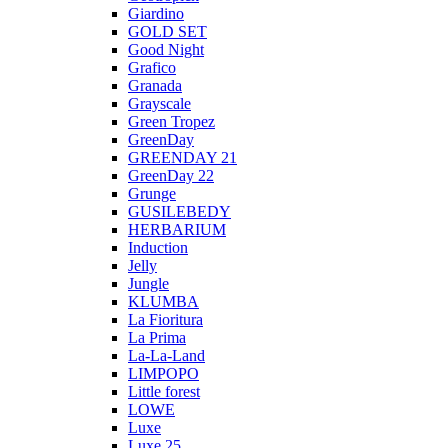
Giardino
GOLD SET
Good Night
Grafico
Granada
Grayscale
Green Tropez
GreenDay
GREENDAY 21
GreenDay 22
Grunge
GUSILEBEDY
HERBARIUM
Induction
Jelly
Jungle
KLUMBA
La Fioritura
La Prima
La-La-Land
LIMPOPO
Little forest
LOWE
Luxe
Luxe 25