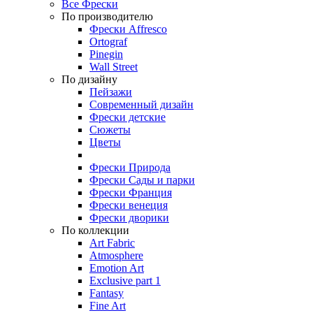
Все Фрески
По производителю
Фрески Affresco
Ortograf
Pinegin
Wall Street
По дизайну
Пейзажи
Современный дизайн
Фрески детские
Сюжеты
Цветы
Фрески Природа
Фрески Сады и парки
Фрески Франция
Фрески венеция
Фрески дворики
По коллекции
Art Fabric
Atmosphere
Emotion Art
Exclusive part 1
Fantasy
Fine Art