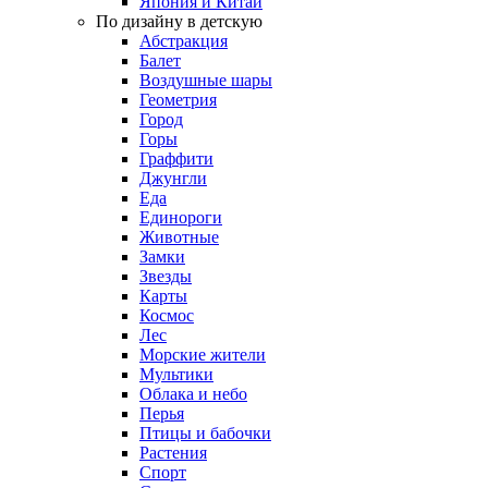
Япония и Китай
По дизайну в детскую
Абстракция
Балет
Воздушные шары
Геометрия
Город
Горы
Граффити
Джунгли
Еда
Единороги
Животные
Замки
Звезды
Карты
Космос
Лес
Морские жители
Мультики
Облака и небо
Перья
Птицы и бабочки
Растения
Спорт