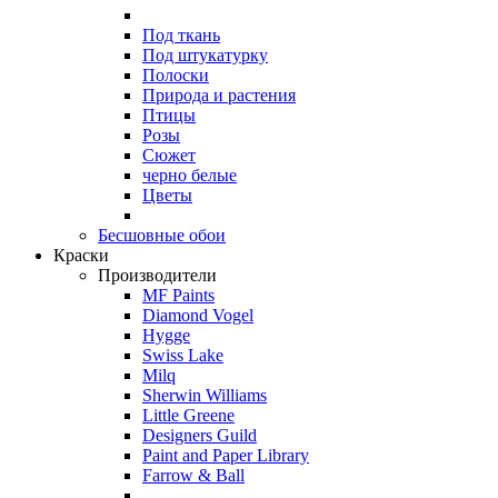
Под ткань
Под штукатурку
Полоски
Природа и растения
Птицы
Розы
Сюжет
черно белые
Цветы
Бесшовные обои
Краски
Производители
MF Paints
Diamond Vogel
Hygge
Swiss Lake
Milq
Sherwin Williams
Little Greene
Designers Guild
Paint and Paper Library
Farrow & Ball