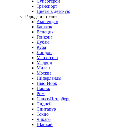
Супергерои
Транспорт
Цветы в детскую
Города и страны
Амстердам
Бангкок
Венеция
Гонконг
Дубай
Куба
Лондон
Манхэттен
Мадрид
Милан
Москва
Нидерланды
Нью-Йорк
Париж
Рим
Санкт-Петербург
Сидней
Сингапур
Токио
Чикаго
Шанхай