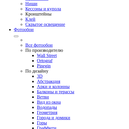
Ниши
Кессоны и купола
Кронштейны
Клей
Скрытое освещение
Фотообои
Все фотообои
По производителю
Wall Street
Ortograf
Pinegin
По дизайну
3D
Абстракция
Арки и колонны
Балконы и терассы
Ветви
Вид из окна
Водопады
Геометрия
Города и домики
Горы
Граффити