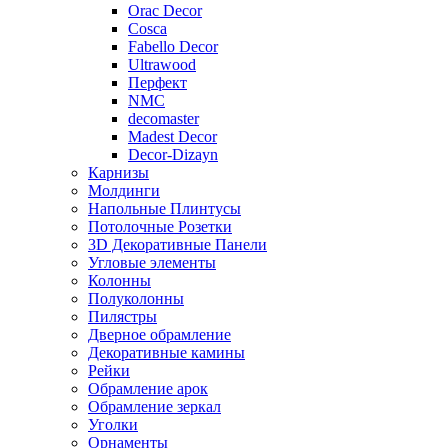
Orac Decor
Cosca
Fabello Decor
Ultrawood
Перфект
NMC
decomaster
Madest Decor
Decor-Dizayn
Карнизы
Молдинги
Напольные Плинтусы
Потолочные Розетки
3D Декоративные Панели
Угловые элементы
Колонны
Полуколонны
Пилястры
Дверное обрамление
Декоративные камины
Рейки
Обрамление арок
Обрамление зеркал
Уголки
Орнаменты