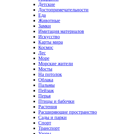
Детские
Достопримечательности
Еда
Животные
Замки
Имитация материалов
Искусство
Карты мира
Космос
Лес
Море
Морские жители
Мосты
На потолок
Облака
Пальмы
Пейзаж
Перья
Птицы и бабочки
Растения
Расширяющие пространство
Сады и парки
Спорт
Транспорт
Узоры