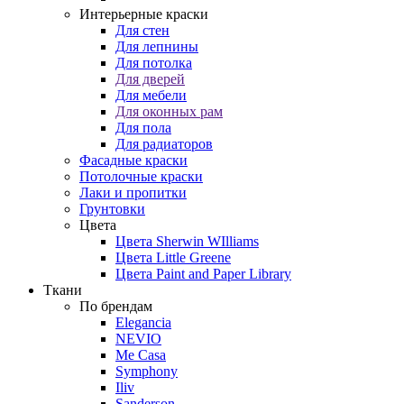
Интерьерные краски
Для стен
Для лепнины
Для потолка
Для дверей
Для мебели
Для оконных рам
Для пола
Для радиаторов
Фасадные краски
Потолочные краски
Лаки и пропитки
Грунтовки
Цвета
Цвета Sherwin WIlliams
Цвета Little Greene
Цвета Paint and Paper Library
Ткани
По брендам
Elegancia
NEVIO
Me Casa
Symphony
Iliv
Sanderson