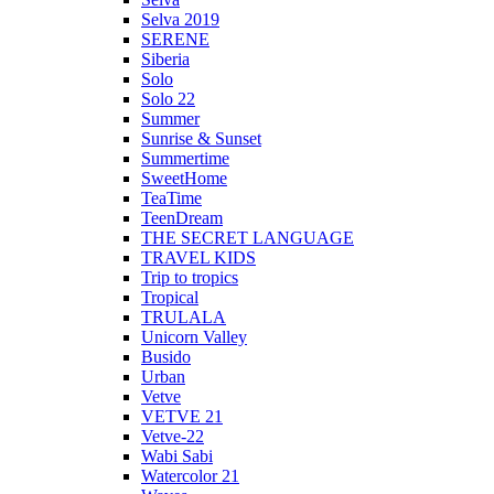
Selva 2019
SERENE
Siberia
Solo
Solo 22
Summer
Sunrise & Sunset
Summertime
SweetHome
TeaTime
TeenDream
THE SECRET LANGUAGE
TRAVEL KIDS
Trip to tropics
Tropical
TRULALA
Unicorn Valley
Busido
Urban
Vetve
VETVE 21
Vetve-22
Wabi Sabi
Watercolor 21