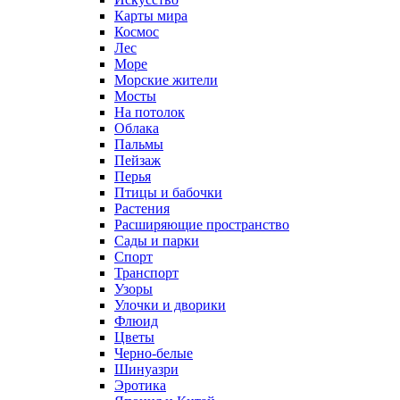
Карты мира
Космос
Лес
Море
Морские жители
Мосты
На потолок
Облака
Пальмы
Пейзаж
Перья
Птицы и бабочки
Растения
Расширяющие пространство
Сады и парки
Спорт
Транспорт
Узоры
Улочки и дворики
Флюид
Цветы
Черно-белые
Шинуазри
Эротика