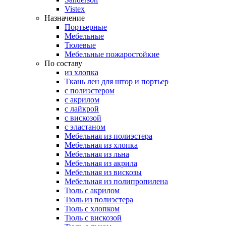
Vistex
Назначение
Портьерные
Мебельные
Тюлевые
Мебельные пожаростойкие
По составу
из хлопка
Ткань лен для штор и портьер
с полиэстером
с акрилом
с лайкрой
с вискозой
с эластаном
Мебельная из полиэстера
Мебельная из хлопка
Мебельная из льна
Мебельная из акрила
Мебельная из вискозы
Мебельная из полипропилена
Тюль с акрилом
Тюль из полиэстера
Тюль с хлопком
Тюль с вискозой