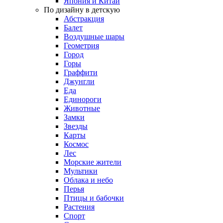
Япония и Китай
По дизайну в детскую
Абстракция
Балет
Воздушные шары
Геометрия
Город
Горы
Граффити
Джунгли
Еда
Единороги
Животные
Замки
Звезды
Карты
Космос
Лес
Морские жители
Мультики
Облака и небо
Перья
Птицы и бабочки
Растения
Спорт