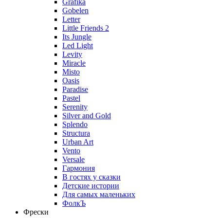
Grafika
Gobelen
Letter
Little Friends 2
Its Jungle
Led Light
Levity
Miracle
Misto
Oasis
Paradise
Pastel
Serenity
Silver and Gold
Splendo
Structura
Urban Art
Vento
Versale
Гармония
В гостях у сказки
Детские истории
Для самых маленьких
ФолкЪ
Фрески