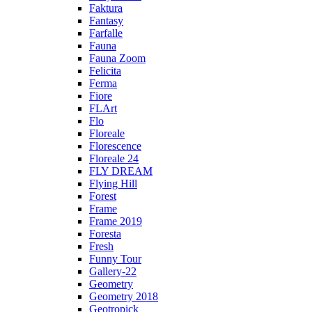
Faktura
Fantasy
Farfalle
Fauna
Fauna Zoom
Felicita
Ferma
Fiore
FLArt
Flo
Floreale
Florescence
Floreale 24
FLY DREAM
Flying Hill
Forest
Frame
Frame 2019
Foresta
Fresh
Funny Tour
Gallery-22
Geometry
Geometry 2018
Geotropick