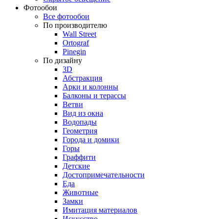
Фотообои
Все фотообои
По производителю
Wall Street
Ortograf
Pinegin
По дизайну
3D
Абстракция
Арки и колонны
Балконы и терассы
Ветви
Вид из окна
Водопады
Геометрия
Города и домики
Горы
Граффити
Детские
Достопримечательности
Еда
Животные
Замки
Имитация материалов
Искусство