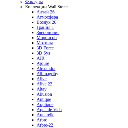
Фактуры
Коллекции Wall Street
Алтай 26
Атмосфера
Воздух 26
Грация-1
Зверополис
Моррисон
Мотивы
3D Force
3D Sys
AIR
Ajoure
Alexandra
Alhmagriby
Alive
Alive 22
Altay
Allusion
Antique
Applique
Aqua de Vida
Aquarelle
Arbre
Arbre-22