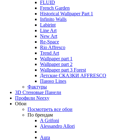
FLUID
French Garden
Historical Wallpaper Part 1
Infinito Walls
Labirint
Line Art
New Art
Re-Space
Rio Affresco
Trend Art
Wallpaper part 1
Wallpaper part 2
Wallpaper part 3 Forest
Детские СКАЗКИ AFFRESCO
Панно Lines
Фактуры
3D Стеновые Панели
Профили Neexy
Обои
Посмотреть все обои
По брендам
A Grifoni
Alessandro Allori
Aura