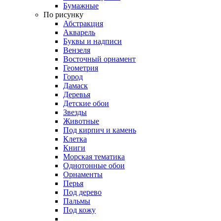
Бумажные
По рисунку
Абстракция
Акварель
Буквы и надписи
Вензеля
Восточный орнамент
Геометрия
Город
Дамаск
Деревья
Детские обои
Звезды
Животные
Под кирпич и камень
Клетка
Книги
Морская тематика
Однотонные обои
Орнаменты
Перья
Под дерево
Пальмы
Под кожу