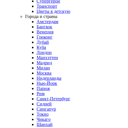
Супергерои
Транспорт
Цветы в детскую
Города и страны
Амстердам
Бангкок
Венеция
Гонконг
Дубай
Куба
Лондон
Манхэттен
Мадрид
Милан
Москва
Нидерланды
Нью-Йорк
Париж
Рим
Санкт-Петербург
Сидней
Сингапур
Токио
Чикаго
Шанхай