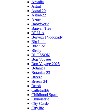
Arcadia
Astral
Astral 20
Astral-22
Azure
BabyWorld
Banyan Tree
BELLA
Beryozi I Vodopady
Big Little
Bird See
Birdly
BLOSSOM
Bon Voyage
Bon Voyage 2025
Botanica
Botanica 23
Breeze
Breeze 24
Brush
Calligraffiti
Childhood Space
Chinoiserie
City Garden
City life