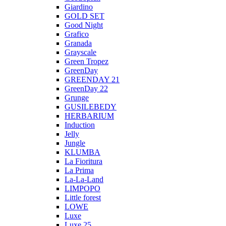
Giardino
GOLD SET
Good Night
Grafico
Granada
Grayscale
Green Tropez
GreenDay
GREENDAY 21
GreenDay 22
Grunge
GUSILEBEDY
HERBARIUM
Induction
Jelly
Jungle
KLUMBA
La Fioritura
La Prima
La-La-Land
LIMPOPO
Little forest
LOWE
Luxe
Luxe 25