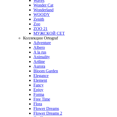
Waves
Wonder Cat
Wonderland
WOODY
Zenith
Zoo
ZOO 21
МУЖСКОЙ СЕТ
Коллекции Ortograf
Adventure
Albero
A la rus
Animality
Artline
Aurora
Bloom Garden
Elegance
Element
Fancy
Enjoy
Forma
Free Time
Flora
Flower Dreams
Flower Dreams 2