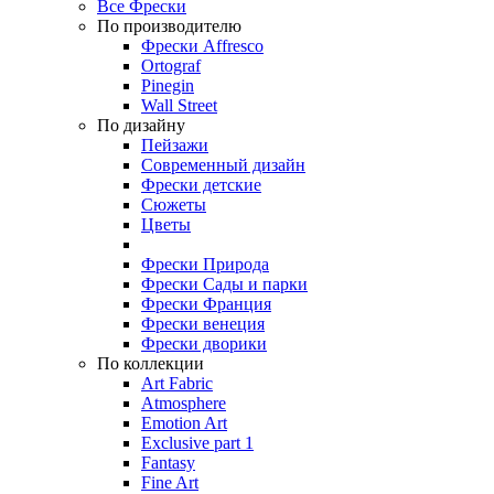
Все Фрески
По производителю
Фрески Affresco
Ortograf
Pinegin
Wall Street
По дизайну
Пейзажи
Современный дизайн
Фрески детские
Сюжеты
Цветы
Фрески Природа
Фрески Сады и парки
Фрески Франция
Фрески венеция
Фрески дворики
По коллекции
Art Fabric
Atmosphere
Emotion Art
Exclusive part 1
Fantasy
Fine Art