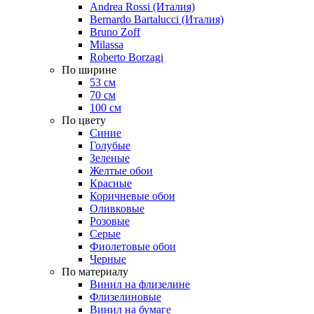
Andrea Rossi (Италия)
Bernardo Bartalucci (Италия)
Bruno Zoff
Milassa
Roberto Borzagi
По ширине
53 см
70 см
100 см
По цвету
Синие
Голубые
Зеленые
Желтые обои
Красные
Коричневые обои
Оливковые
Розовые
Серые
Фиолетовые обои
Черные
По материалу
Винил на флизелине
Флизелиновые
Винил на бумаге