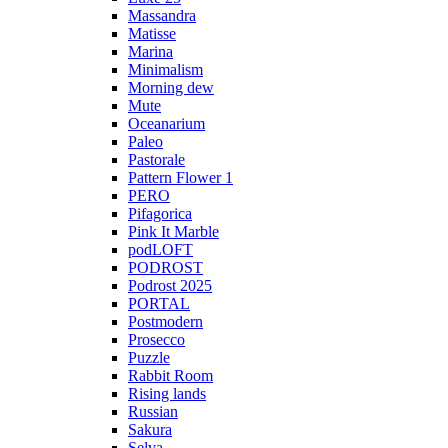
Massandra
Matisse
Marina
Minimalism
Morning dew
Mute
Oceanarium
Paleo
Pastorale
Pattern Flower 1
PERO
Pifagorica
Pink It Marble
podLOFT
PODROST
Podrost 2025
PORTAL
Postmodern
Prosecco
Puzzle
Rabbit Room
Rising lands
Russian
Sakura
Selva