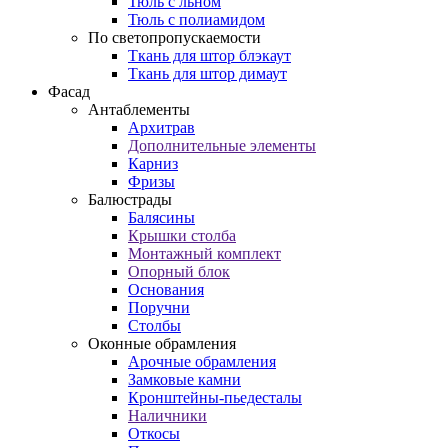
Тюль с льном
Тюль с полиамидом
По светопропускаемости
Ткань для штор блэкаут
Ткань для штор димаут
Фасад
Антаблементы
Архитрав
Дополнительные элементы
Карниз
Фризы
Балюстрады
Балясины
Крышки столба
Монтажный комплект
Опорный блок
Основания
Поручни
Столбы
Оконные обрамления
Арочные обрамления
Замковые камни
Кронштейны-пьедесталы
Наличники
Откосы