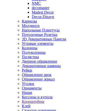
NMC
decomaster
Madest Decor
Decor-Dizayn
Карнизы
Молдинги
Напольные Плинтусы
Потолочные Розетки
3D Декоративные Панели
Угловые элементы
Колонны
Полуколонны
Пилястры
Дверное обрамление
Декоративные камины
Рейки
Обрамление арок
Обрамление зеркал
Уголки
Орнаменты
Ниши
Кессоны и купола
Кронштейны
Клей
Скрытое освещение