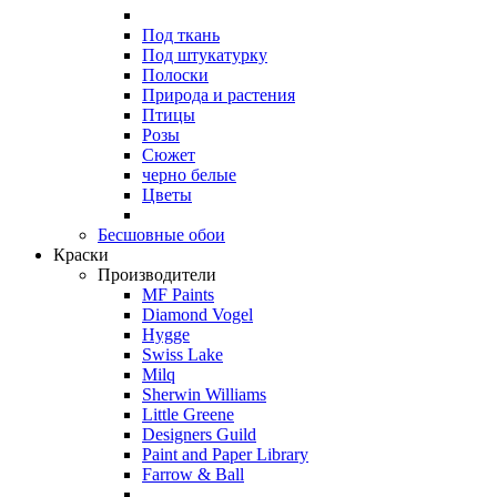
Под ткань
Под штукатурку
Полоски
Природа и растения
Птицы
Розы
Сюжет
черно белые
Цветы
Бесшовные обои
Краски
Производители
MF Paints
Diamond Vogel
Hygge
Swiss Lake
Milq
Sherwin Williams
Little Greene
Designers Guild
Paint and Paper Library
Farrow & Ball