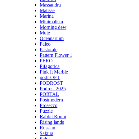
Massandra
Matisse
Marina
Minimalism
Morning dew
Mute
Oceanarium
Paleo
Pastorale
Pattern Flower 1
PERO
Pifagorica
Pink It Marble
podLOFT
PODROST
Podrost 2025
PORTAL
Postmodern
Prosecco
Puzzle
Rabbit Room
Rising lands
Russian
Sakura
Selva