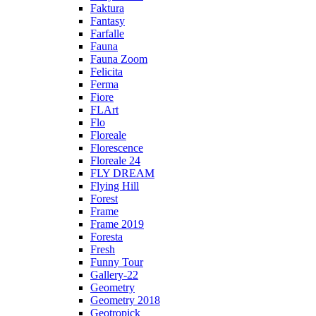
Faktura
Fantasy
Farfalle
Fauna
Fauna Zoom
Felicita
Ferma
Fiore
FLArt
Flo
Floreale
Florescence
Floreale 24
FLY DREAM
Flying Hill
Forest
Frame
Frame 2019
Foresta
Fresh
Funny Tour
Gallery-22
Geometry
Geometry 2018
Geotropick