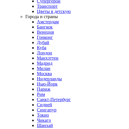
Супергерои
Транспорт
Цветы в детскую
Города и страны
Амстердам
Бангкок
Венеция
Гонконг
Дубай
Куба
Лондон
Манхэттен
Мадрид
Милан
Москва
Нидерланды
Нью-Йорк
Париж
Рим
Санкт-Петербург
Сидней
Сингапур
Токио
Чикаго
Шанхай