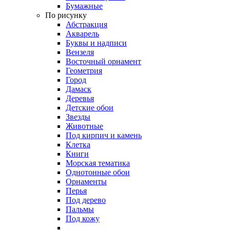
Бумажные
По рисунку
Абстракция
Акварель
Буквы и надписи
Вензеля
Восточный орнамент
Геометрия
Город
Дамаск
Деревья
Детские обои
Звезды
Животные
Под кирпич и камень
Клетка
Книги
Морская тематика
Однотонные обои
Орнаменты
Перья
Под дерево
Пальмы
Под кожу