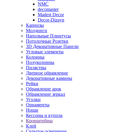
NMC
decomaster
Madest Decor
Decor-Dizayn
Карнизы
Молдинги
Напольные Плинтусы
Потолочные Розетки
3D Декоративные Панели
Угловые элементы
Колонны
Полуколонны
Пилястры
Дверное обрамление
Декоративные камины
Рейки
Обрамление арок
Обрамление зеркал
Уголки
Орнаменты
Ниши
Кессоны и купола
Кронштейны
Клей
Скрытое освещение