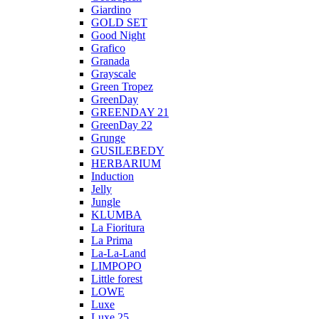
Giardino
GOLD SET
Good Night
Grafico
Granada
Grayscale
Green Tropez
GreenDay
GREENDAY 21
GreenDay 22
Grunge
GUSILEBEDY
HERBARIUM
Induction
Jelly
Jungle
KLUMBA
La Fioritura
La Prima
La-La-Land
LIMPOPO
Little forest
LOWE
Luxe
Luxe 25