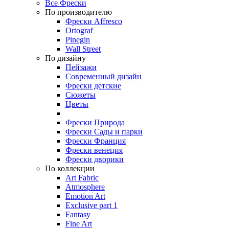
Все Фрески
По производителю
Фрески Affresco
Ortograf
Pinegin
Wall Street
По дизайну
Пейзажи
Современный дизайн
Фрески детские
Сюжеты
Цветы
Фрески Природа
Фрески Сады и парки
Фрески Франция
Фрески венеция
Фрески дворики
По коллекции
Art Fabric
Atmosphere
Emotion Art
Exclusive part 1
Fantasy
Fine Art