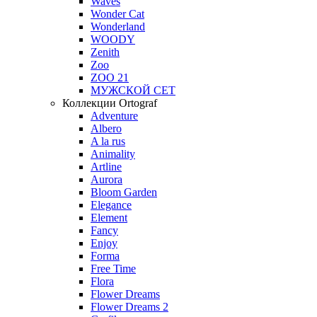
Waves
Wonder Cat
Wonderland
WOODY
Zenith
Zoo
ZOO 21
МУЖСКОЙ СЕТ
Коллекции Ortograf
Adventure
Albero
A la rus
Animality
Artline
Aurora
Bloom Garden
Elegance
Element
Fancy
Enjoy
Forma
Free Time
Flora
Flower Dreams
Flower Dreams 2