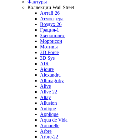
Фактуры
Коллекции Wall Street
Алтай 26
Атмосфера
Воздух 26
Грация-1
Зверополис
Моррисон
Мотивы
3D Force
3D Sys
AIR
Ajoure
Alexandra
Alhmagriby
Alive
Alive 22
Altay
Allusion
Antique
Applique
Aqua de Vida
Aquarelle
Arbre
Arbre-22