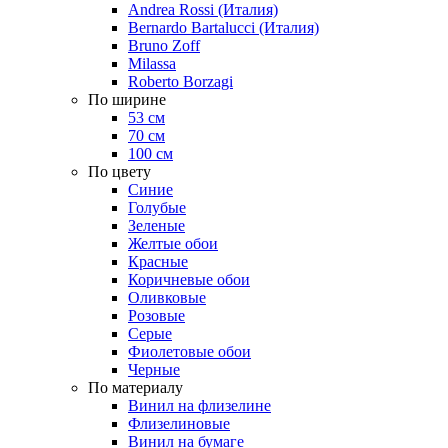
Andrea Rossi (Италия)
Bernardo Bartalucci (Италия)
Bruno Zoff
Milassa
Roberto Borzagi
По ширине
53 см
70 см
100 см
По цвету
Синие
Голубые
Зеленые
Желтые обои
Красные
Коричневые обои
Оливковые
Розовые
Серые
Фиолетовые обои
Черные
По материалу
Винил на флизелине
Флизелиновые
Винил на бумаге