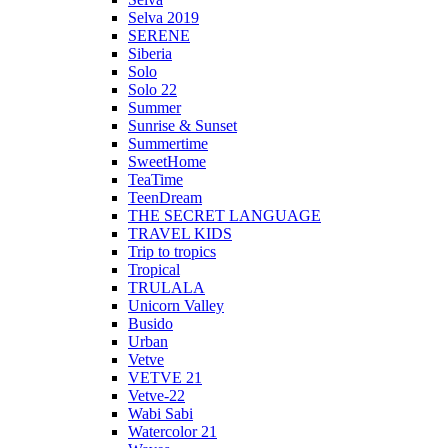
Selva 2019
SERENE
Siberia
Solo
Solo 22
Summer
Sunrise & Sunset
Summertime
SweetHome
TeaTime
TeenDream
THE SECRET LANGUAGE
TRAVEL KIDS
Trip to tropics
Tropical
TRULALA
Unicorn Valley
Busido
Urban
Vetve
VETVE 21
Vetve-22
Wabi Sabi
Watercolor 21