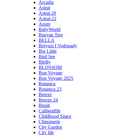
Arcadia
Astral
Astral 20
Astral-22
Azure
BabyWorld
Banyan Tree
BELLA
Beryozi I Vodopady
Big Little
Bird See
Birdly
BLOSSOM
Bon Voyage
Bon Voyage 2025
Botanica
Botanica 23
Breeze
Breeze 24
Brush
Calligraffiti
Childhood Space
Chinoiserie
City Garden
City life