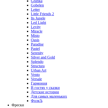
Grafika
Gobelen
Letter
Little Friends 2
Its Jungle
Led Light
Levity
Miracle
Misto
Oasis
Paradise
Pastel
Serenity
Silver and Gold
Splendo
Structura
Urban Art
Vento
Versale
Гармония
В гостях у сказки
Детские истории
Для самых маленьких
ФолкЪ
Фрески