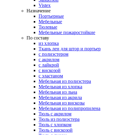
Vistex
Назначение
Портьерные
Мебельные
Тюлевые
Мебельные пожаростойкие
По составу
из хлопка
Ткань лен для штор и портьер
с полиэстером
с акрилом
с лайкрой
с вискозой
с эластаном
Мебельная из полиэстера
Мебельная из хлопка
Мебельная из льна
Мебельная из акрила
Мебельная из вискозы
Мебельная из полипропилена
Тюль с акрилом
Тюль из полиэстера
Тюль с хлопком
Тюль с вискозой