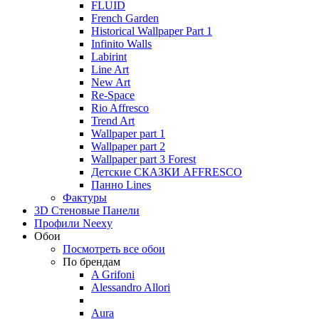
FLUID
French Garden
Historical Wallpaper Part 1
Infinito Walls
Labirint
Line Art
New Art
Re-Space
Rio Affresco
Trend Art
Wallpaper part 1
Wallpaper part 2
Wallpaper part 3 Forest
Детские СКАЗКИ AFFRESCO
Панно Lines
Фактуры
3D Стеновые Панели
Профили Neexy
Обои
Посмотреть все обои
По брендам
A Grifoni
Alessandro Allori
Aura