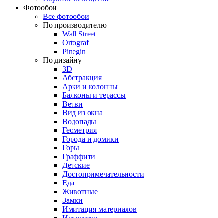
Фотообои
Все фотообои
По производителю
Wall Street
Ortograf
Pinegin
По дизайну
3D
Абстракция
Арки и колонны
Балконы и терассы
Ветви
Вид из окна
Водопады
Геометрия
Города и домики
Горы
Граффити
Детские
Достопримечательности
Еда
Животные
Замки
Имитация материалов
Искусство