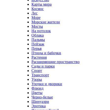
Карты мира
Космос
Лес
Море
Морские жители
Мосты
На потолок
Облака
Пальмы
Пейзаж
Перья
Птицы и бабочки
Растения
Расширяющие пространство
Сады и парки
Спорт
Транспорт
Узоры
Улочки и дворики
Флюид
Цветы
Черно-белые
Шинуазри
Эротика