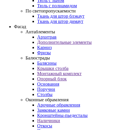
Тюль с льном
Тюль с полиамидом
По светопропускаемости
Ткань для штор блэкаут
Ткань для штор димаут
Фасад
Антаблементы
Архитрав
Дополнительные элементы
Карниз
Фризы
Балюстрады
Балясины
Крышки столба
Монтажный комплект
Опорный блок
Основания
Поручни
Столбы
Оконные обрамления
Арочные обрамления
Замковые камни
Кронштейны-пьедесталы
Наличники
Откосы