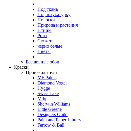
Под ткань
Под штукатурку
Полоски
Природа и растения
Птицы
Розы
Сюжет
черно белые
Цветы
Бесшовные обои
Краски
Производители
MF Paints
Diamond Vogel
Hygge
Swiss Lake
Milq
Sherwin Williams
Little Greene
Designers Guild
Paint and Paper Library
Farrow & Ball