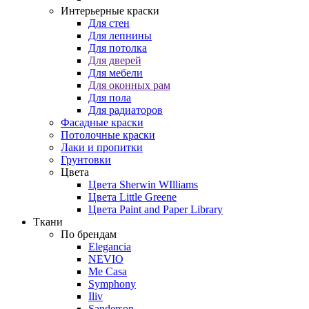
Интерьерные краски
Для стен
Для лепнины
Для потолка
Для дверей
Для мебели
Для оконных рам
Для пола
Для радиаторов
Фасадные краски
Потолочные краски
Лаки и пропитки
Грунтовки
Цвета
Цвета Sherwin WIlliams
Цвета Little Greene
Цвета Paint and Paper Library
Ткани
По брендам
Elegancia
NEVIO
Me Casa
Symphony
Iliv
Sanderson