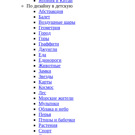
Япония и Китай
По дизайну в детскую
Абстракция
Балет
Воздушные шары
Геометрия
Город
Горы
Граффити
Джунгли
Еда
Единороги
Животные
Замки
Звезды
Карты
Космос
Лес
Морские жители
Мультики
Облака и небо
Перья
Птицы и бабочки
Растения
Спорт