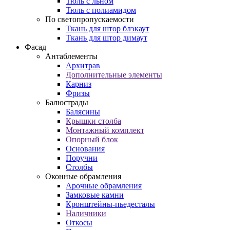
Тюль с льном
Тюль с полиамидом
По светопропускаемости
Ткань для штор блэкаут
Ткань для штор димаут
Фасад
Антаблементы
Архитрав
Дополнительные элементы
Карниз
Фризы
Балюстрады
Балясины
Крышки столба
Монтажный комплект
Опорный блок
Основания
Поручни
Столбы
Оконные обрамления
Арочные обрамления
Замковые камни
Кронштейны-пьедесталы
Наличники
Откосы