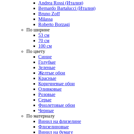
Andrea Rossi (Италия)
Bernardo Bartalucci (Италия)
Bruno Zoff
Milassa
Roberto Borzagi
По ширине
53 см
70 см
100 см
По цвету
Синие
Голубые
Зеленые
Желтые обои
Красные
Коричневые обои
Оливковые
Розовые
Серые
Фиолетовые обои
Черные
По материалу
Винил на флизелине
Флизелиновые
Винил на бумаге