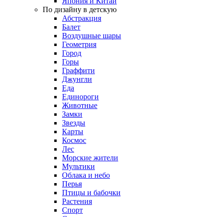
Япония и Китай
По дизайну в детскую
Абстракция
Балет
Воздушные шары
Геометрия
Город
Горы
Граффити
Джунгли
Еда
Единороги
Животные
Замки
Звезды
Карты
Космос
Лес
Морские жители
Мультики
Облака и небо
Перья
Птицы и бабочки
Растения
Спорт