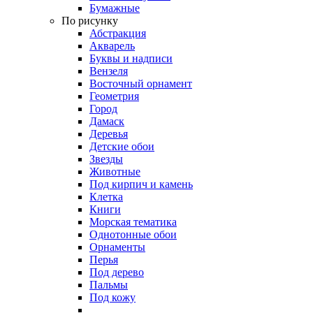
Бумажные
По рисунку
Абстракция
Акварель
Буквы и надписи
Вензеля
Восточный орнамент
Геометрия
Город
Дамаск
Деревья
Детские обои
Звезды
Животные
Под кирпич и камень
Клетка
Книги
Морская тематика
Однотонные обои
Орнаменты
Перья
Под дерево
Пальмы
Под кожу