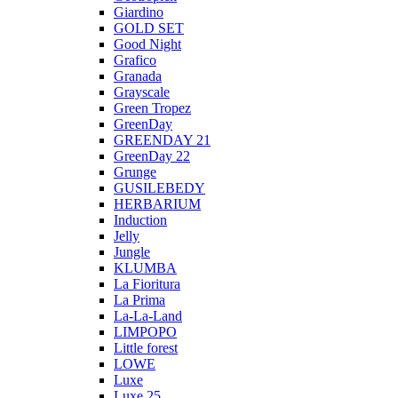
Giardino
GOLD SET
Good Night
Grafico
Granada
Grayscale
Green Tropez
GreenDay
GREENDAY 21
GreenDay 22
Grunge
GUSILEBEDY
HERBARIUM
Induction
Jelly
Jungle
KLUMBA
La Fioritura
La Prima
La-La-Land
LIMPOPO
Little forest
LOWE
Luxe
Luxe 25