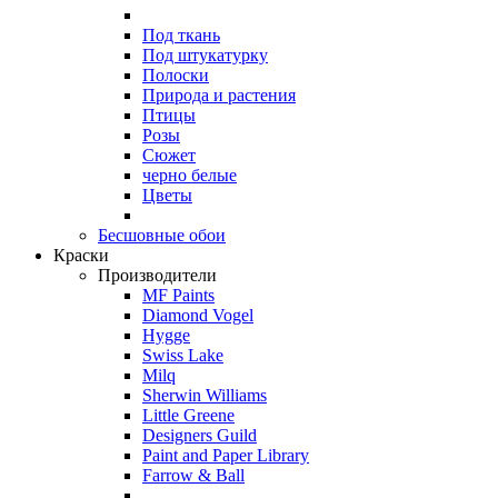
Под ткань
Под штукатурку
Полоски
Природа и растения
Птицы
Розы
Сюжет
черно белые
Цветы
Бесшовные обои
Краски
Производители
MF Paints
Diamond Vogel
Hygge
Swiss Lake
Milq
Sherwin Williams
Little Greene
Designers Guild
Paint and Paper Library
Farrow & Ball