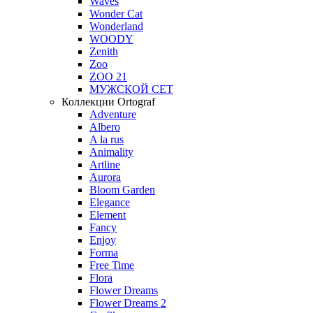
Waves
Wonder Cat
Wonderland
WOODY
Zenith
Zoo
ZOO 21
МУЖСКОЙ СЕТ
Коллекции Ortograf
Adventure
Albero
A la rus
Animality
Artline
Aurora
Bloom Garden
Elegance
Element
Fancy
Enjoy
Forma
Free Time
Flora
Flower Dreams
Flower Dreams 2