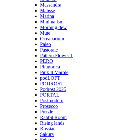
Massandra
Matisse
Marina
Minimalism
Morning dew
Mute
Oceanarium
Paleo
Pastorale
Pattern Flower 1
PERO
Pifagorica
Pink It Marble
podLOFT
PODROST
Podrost 2025
PORTAL
Postmodern
Prosecco
Puzzle
Rabbit Room
Rising lands
Russian
Sakura
Selva