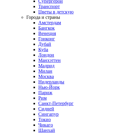
Супергерои
Транспорт
Цветы в детскую
Города и страны
Амстердам
Бангкок
Венеция
Гонконг
Дубай
Куба
Лондон
Манхэттен
Мадрид
Милан
Москва
Нидерланды
Нью-Йорк
Париж
Рим
Санкт-Петербург
Сидней
Сингапур
Токио
Чикаго
Шанхай