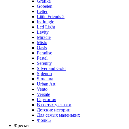
Grafika
Gobelen
Letter
Little Friends 2
Its Jungle
Led Light
Levity
Miracle
Misto
Oasis
Paradise
Pastel
Serenity
Silver and Gold
Splendo
Structura
Urban Art
Vento
Versale
Гармония
В гостях у сказки
Детские истории
Для самых маленьких
ФолкЪ
Фрески