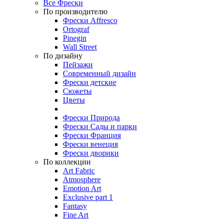
Все Фрески
По производителю
Фрески Affresco
Ortograf
Pinegin
Wall Street
По дизайну
Пейзажи
Современный дизайн
Фрески детские
Сюжеты
Цветы
Фрески Природа
Фрески Сады и парки
Фрески Франция
Фрески венеция
Фрески дворики
По коллекции
Art Fabric
Atmosphere
Emotion Art
Exclusive part 1
Fantasy
Fine Art