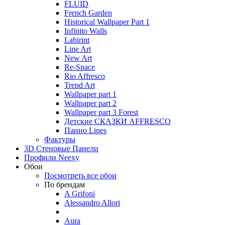
FLUID
French Garden
Historical Wallpaper Part 1
Infinito Walls
Labirint
Line Art
New Art
Re-Space
Rio Affresco
Trend Art
Wallpaper part 1
Wallpaper part 2
Wallpaper part 3 Forest
Детские СКАЗКИ AFFRESCO
Панно Lines
Фактуры
3D Стеновые Панели
Профили Neexy
Обои
Посмотреть все обои
По брендам
A Grifoni
Alessandro Allori
Aura