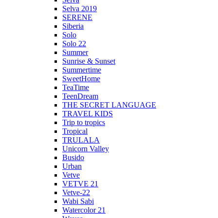
Selva 2019
SERENE
Siberia
Solo
Solo 22
Summer
Sunrise & Sunset
Summertime
SweetHome
TeaTime
TeenDream
THE SECRET LANGUAGE
TRAVEL KIDS
Trip to tropics
Tropical
TRULALA
Unicorn Valley
Busido
Urban
Vetve
VETVE 21
Vetve-22
Wabi Sabi
Watercolor 21