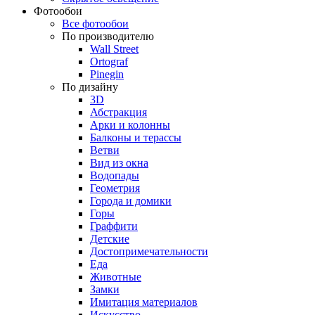
Фотообои
Все фотообои
По производителю
Wall Street
Ortograf
Pinegin
По дизайну
3D
Абстракция
Арки и колонны
Балконы и терассы
Ветви
Вид из окна
Водопады
Геометрия
Города и домики
Горы
Граффити
Детские
Достопримечательности
Еда
Животные
Замки
Имитация материалов
Искусство