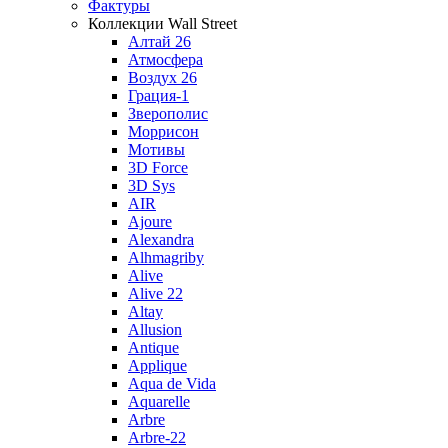
Фактуры
Коллекции Wall Street
Алтай 26
Атмосфера
Воздух 26
Грация-1
Зверополис
Моррисон
Мотивы
3D Force
3D Sys
AIR
Ajoure
Alexandra
Alhmagriby
Alive
Alive 22
Altay
Allusion
Antique
Applique
Aqua de Vida
Aquarelle
Arbre
Arbre-22