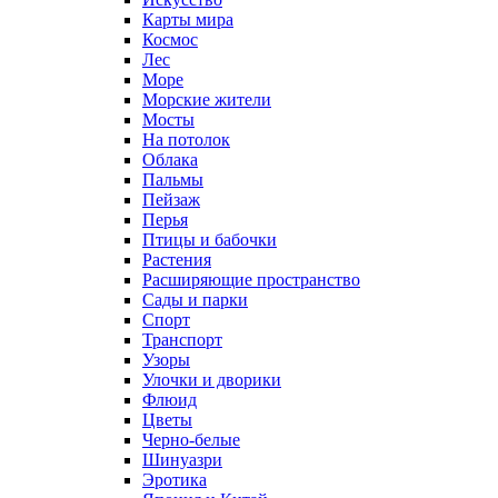
Карты мира
Космос
Лес
Море
Морские жители
Мосты
На потолок
Облака
Пальмы
Пейзаж
Перья
Птицы и бабочки
Растения
Расширяющие пространство
Сады и парки
Спорт
Транспорт
Узоры
Улочки и дворики
Флюид
Цветы
Черно-белые
Шинуазри
Эротика