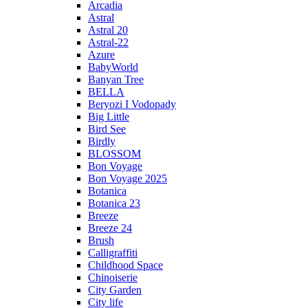
Arcadia
Astral
Astral 20
Astral-22
Azure
BabyWorld
Banyan Tree
BELLA
Beryozi I Vodopady
Big Little
Bird See
Birdly
BLOSSOM
Bon Voyage
Bon Voyage 2025
Botanica
Botanica 23
Breeze
Breeze 24
Brush
Calligraffiti
Childhood Space
Chinoiserie
City Garden
City life