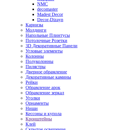
NMC
decomaster
Madest Decor
Decor-Dizayn
Карнизы
Молдинги
Напольные Плинтусы
Потолочные Розетки
3D Декоративные Панели
Угловые элементы
Колонны
Полуколонны
Пилястры
Дверное обрамление
Декоративные камины
Рейки
Обрамление арок
Обрамление зеркал
Уголки
Орнаменты
Ниши
Кессоны и купола
Кронштейны
Клей
Скрытое освещение