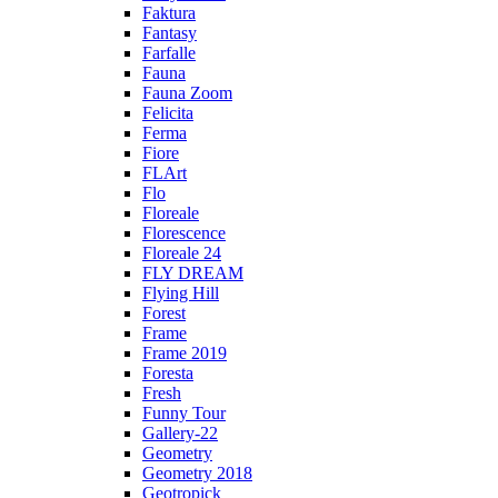
Faktura
Fantasy
Farfalle
Fauna
Fauna Zoom
Felicita
Ferma
Fiore
FLArt
Flo
Floreale
Florescence
Floreale 24
FLY DREAM
Flying Hill
Forest
Frame
Frame 2019
Foresta
Fresh
Funny Tour
Gallery-22
Geometry
Geometry 2018
Geotropick