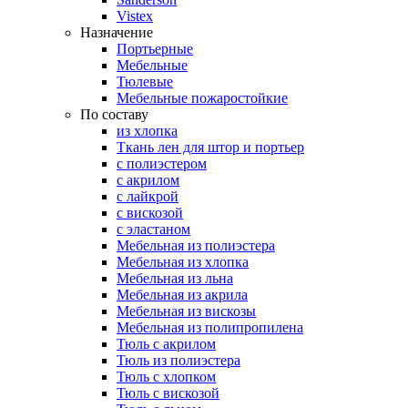
Vistex
Назначение
Портьерные
Мебельные
Тюлевые
Мебельные пожаростойкие
По составу
из хлопка
Ткань лен для штор и портьер
с полиэстером
с акрилом
с лайкрой
с вискозой
с эластаном
Мебельная из полиэстера
Мебельная из хлопка
Мебельная из льна
Мебельная из акрила
Мебельная из вискозы
Мебельная из полипропилена
Тюль с акрилом
Тюль из полиэстера
Тюль с хлопком
Тюль с вискозой