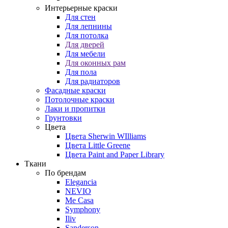
Интерьерные краски
Для стен
Для лепнины
Для потолка
Для дверей
Для мебели
Для оконных рам
Для пола
Для радиаторов
Фасадные краски
Потолочные краски
Лаки и пропитки
Грунтовки
Цвета
Цвета Sherwin WIlliams
Цвета Little Greene
Цвета Paint and Paper Library
Ткани
По брендам
Elegancia
NEVIO
Me Casa
Symphony
Iliv
Sanderson