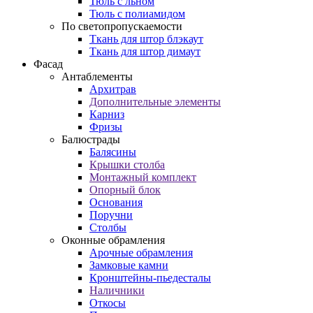
Тюль с льном
Тюль с полиамидом
По светопропускаемости
Ткань для штор блэкаут
Ткань для штор димаут
Фасад
Антаблементы
Архитрав
Дополнительные элементы
Карниз
Фризы
Балюстрады
Балясины
Крышки столба
Монтажный комплект
Опорный блок
Основания
Поручни
Столбы
Оконные обрамления
Арочные обрамления
Замковые камни
Кронштейны-пьедесталы
Наличники
Откосы