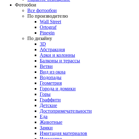
Фотообои
Все фотообои
По производителю
Wall Street
Ortograf
Pinegin
По дизайну
3D
Абстракция
Арки и колонны
Балконы и терассы
Ветви
Вид из окна
Водопады
Геометрия
Города и домики
Горы
Граффити
Детские
Достопримечательности
Еда
Животные
Замки
Имитация материалов
Искусство