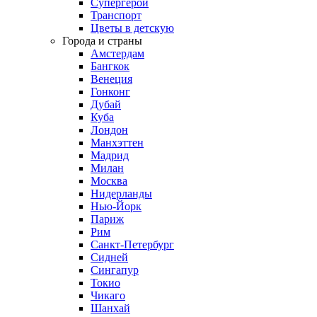
Супергерои
Транспорт
Цветы в детскую
Города и страны
Амстердам
Бангкок
Венеция
Гонконг
Дубай
Куба
Лондон
Манхэттен
Мадрид
Милан
Москва
Нидерланды
Нью-Йорк
Париж
Рим
Санкт-Петербург
Сидней
Сингапур
Токио
Чикаго
Шанхай