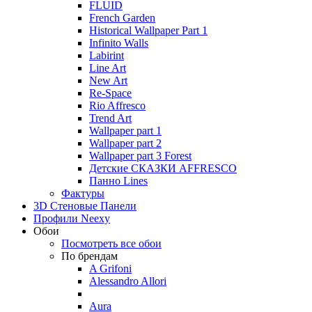
FLUID
French Garden
Historical Wallpaper Part 1
Infinito Walls
Labirint
Line Art
New Art
Re-Space
Rio Affresco
Trend Art
Wallpaper part 1
Wallpaper part 2
Wallpaper part 3 Forest
Детские СКАЗКИ AFFRESCO
Панно Lines
Фактуры
3D Стеновые Панели
Профили Neexy
Обои
Посмотреть все обои
По брендам
A Grifoni
Alessandro Allori
Aura