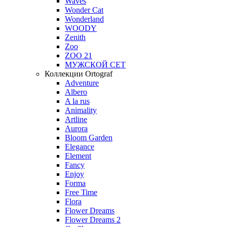
Waves
Wonder Cat
Wonderland
WOODY
Zenith
Zoo
ZOO 21
МУЖСКОЙ СЕТ
Коллекции Ortograf
Adventure
Albero
A la rus
Animality
Artline
Aurora
Bloom Garden
Elegance
Element
Fancy
Enjoy
Forma
Free Time
Flora
Flower Dreams
Flower Dreams 2