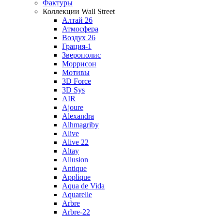
Фактуры
Коллекции Wall Street
Алтай 26
Атмосфера
Воздух 26
Грация-1
Зверополис
Моррисон
Мотивы
3D Force
3D Sys
AIR
Ajoure
Alexandra
Alhmagriby
Alive
Alive 22
Altay
Allusion
Antique
Applique
Aqua de Vida
Aquarelle
Arbre
Arbre-22