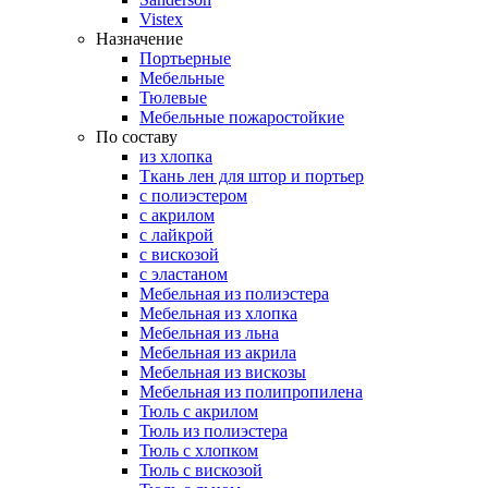
Vistex
Назначение
Портьерные
Мебельные
Тюлевые
Мебельные пожаростойкие
По составу
из хлопка
Ткань лен для штор и портьер
с полиэстером
с акрилом
с лайкрой
с вискозой
с эластаном
Мебельная из полиэстера
Мебельная из хлопка
Мебельная из льна
Мебельная из акрила
Мебельная из вискозы
Мебельная из полипропилена
Тюль с акрилом
Тюль из полиэстера
Тюль с хлопком
Тюль с вискозой