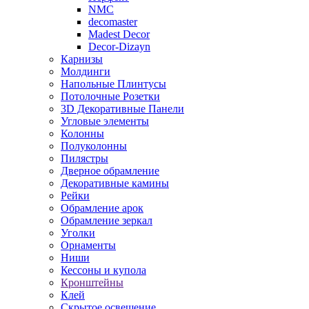
NMC
decomaster
Madest Decor
Decor-Dizayn
Карнизы
Молдинги
Напольные Плинтусы
Потолочные Розетки
3D Декоративные Панели
Угловые элементы
Колонны
Полуколонны
Пилястры
Дверное обрамление
Декоративные камины
Рейки
Обрамление арок
Обрамление зеркал
Уголки
Орнаменты
Ниши
Кессоны и купола
Кронштейны
Клей
Скрытое освещение