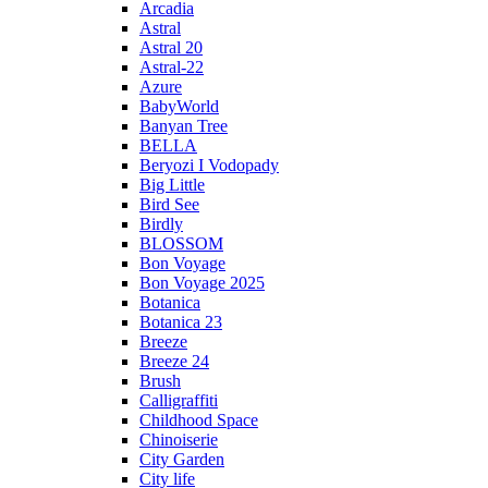
Arcadia
Astral
Astral 20
Astral-22
Azure
BabyWorld
Banyan Tree
BELLA
Beryozi I Vodopady
Big Little
Bird See
Birdly
BLOSSOM
Bon Voyage
Bon Voyage 2025
Botanica
Botanica 23
Breeze
Breeze 24
Brush
Calligraffiti
Childhood Space
Chinoiserie
City Garden
City life