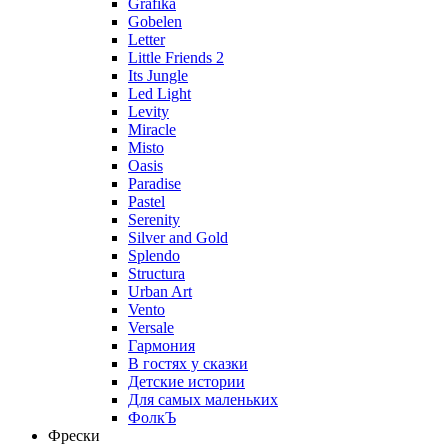
Grafika
Gobelen
Letter
Little Friends 2
Its Jungle
Led Light
Levity
Miracle
Misto
Oasis
Paradise
Pastel
Serenity
Silver and Gold
Splendo
Structura
Urban Art
Vento
Versale
Гармония
В гостях у сказки
Детские истории
Для самых маленьких
ФолкЪ
Фрески