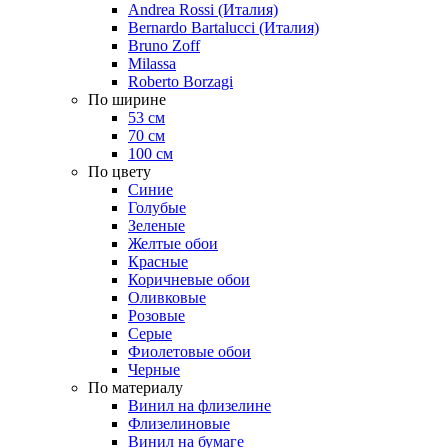
Andrea Rossi (Италия)
Bernardo Bartalucci (Италия)
Bruno Zoff
Milassa
Roberto Borzagi
По ширине
53 см
70 см
100 см
По цвету
Синие
Голубые
Зеленые
Желтые обои
Красные
Коричневые обои
Оливковые
Розовые
Серые
Фиолетовые обои
Черные
По материалу
Винил на флизелине
Флизелиновые
Винил на бумаге