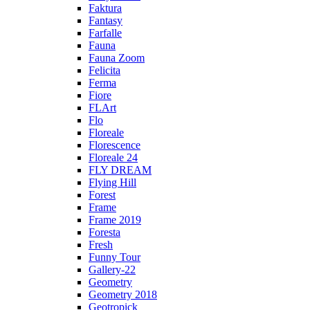
Faktura
Fantasy
Farfalle
Fauna
Fauna Zoom
Felicita
Ferma
Fiore
FLArt
Flo
Floreale
Florescence
Floreale 24
FLY DREAM
Flying Hill
Forest
Frame
Frame 2019
Foresta
Fresh
Funny Tour
Gallery-22
Geometry
Geometry 2018
Geotropick