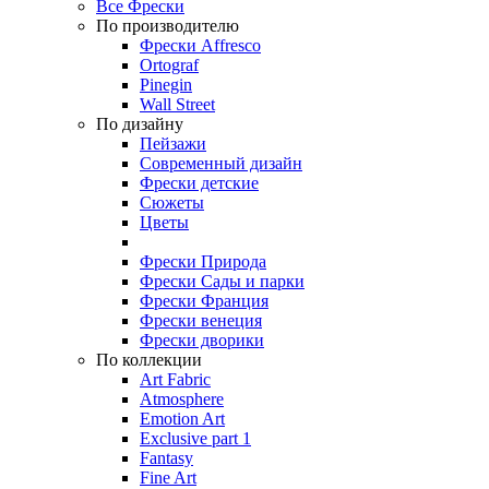
Все Фрески
По производителю
Фрески Affresco
Ortograf
Pinegin
Wall Street
По дизайну
Пейзажи
Современный дизайн
Фрески детские
Сюжеты
Цветы
Фрески Природа
Фрески Сады и парки
Фрески Франция
Фрески венеция
Фрески дворики
По коллекции
Art Fabric
Atmosphere
Emotion Art
Exclusive part 1
Fantasy
Fine Art