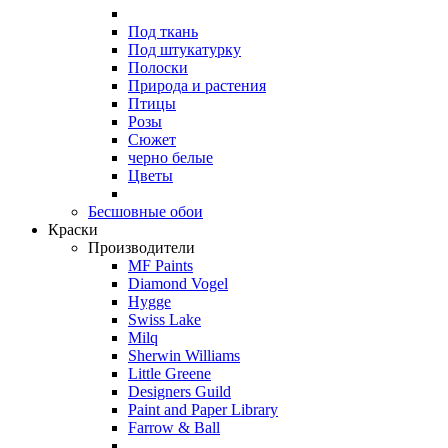
Под ткань
Под штукатурку
Полоски
Природа и растения
Птицы
Розы
Сюжет
черно белые
Цветы
Бесшовные обои
Краски
Производители
MF Paints
Diamond Vogel
Hygge
Swiss Lake
Milq
Sherwin Williams
Little Greene
Designers Guild
Paint and Paper Library
Farrow & Ball