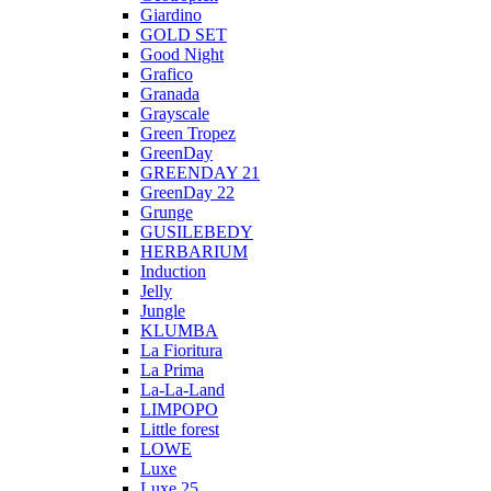
Giardino
GOLD SET
Good Night
Grafico
Granada
Grayscale
Green Tropez
GreenDay
GREENDAY 21
GreenDay 22
Grunge
GUSILEBEDY
HERBARIUM
Induction
Jelly
Jungle
KLUMBA
La Fioritura
La Prima
La-La-Land
LIMPOPO
Little forest
LOWE
Luxe
Luxe 25