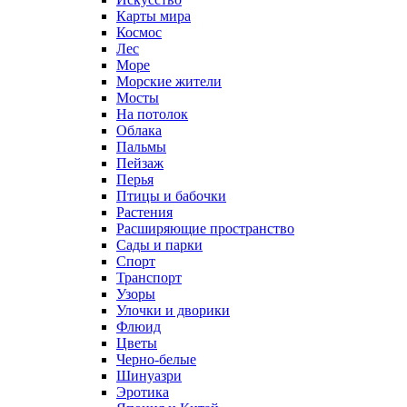
Карты мира
Космос
Лес
Море
Морские жители
Мосты
На потолок
Облака
Пальмы
Пейзаж
Перья
Птицы и бабочки
Растения
Расширяющие пространство
Сады и парки
Спорт
Транспорт
Узоры
Улочки и дворики
Флюид
Цветы
Черно-белые
Шинуазри
Эротика