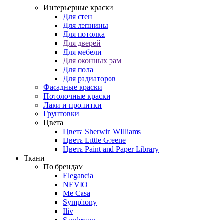
Интерьерные краски
Для стен
Для лепнины
Для потолка
Для дверей
Для мебели
Для оконных рам
Для пола
Для радиаторов
Фасадные краски
Потолочные краски
Лаки и пропитки
Грунтовки
Цвета
Цвета Sherwin WIlliams
Цвета Little Greene
Цвета Paint and Paper Library
Ткани
По брендам
Elegancia
NEVIO
Me Casa
Symphony
Iliv
Sanderson