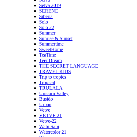
Selva 2019
SERENE
Siberia
Solo
Solo 22
Summer
Sunrise & Sunset
Summertime
SweetHome
TeaTime
TeenDream
THE SECRET LANGUAGE
TRAVEL KIDS
Trip to tropics
Tropical
TRULALA
Unicorn Valley
Busido
Urban
Vetve
VETVE 21
Vetve-22
Wabi Sabi
Watercolor 21