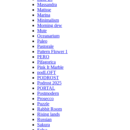
Massandra
Matisse
Marina
Minimalism
Morning dew
Mute
Oceanarium
Paleo
Pastorale
Pattern Flower 1
PERO
Pifagorica
Pink It Marble
podLOFT
PODROST
Podrost 2025
PORTAL
Postmodern
Prosecco
Puzzle
Rabbit Room
Rising lands
Russian
Sakura
Selva