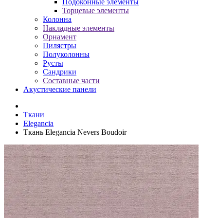
Подоконные элементы
Торцевые элементы
Колонна
Накладные элементы
Орнамент
Пилястры
Полуколонны
Русты
Сандрики
Составные части
Акустические панели
Ткани
Elegancia
Ткань Elegancia Nevers Boudoir