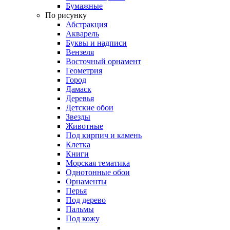
Бумажные
По рисунку
Абстракция
Акварель
Буквы и надписи
Вензеля
Восточный орнамент
Геометрия
Город
Дамаск
Деревья
Детские обои
Звезды
Животные
Под кирпич и камень
Клетка
Книги
Морская тематика
Однотонные обои
Орнаменты
Перья
Под дерево
Пальмы
Под кожу