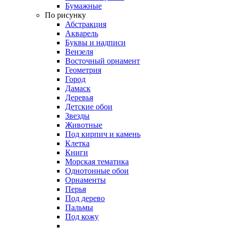
Бумажные
По рисунку
Абстракция
Акварель
Буквы и надписи
Вензеля
Восточный орнамент
Геометрия
Город
Дамаск
Деревья
Детские обои
Звезды
Животные
Под кирпич и камень
Клетка
Книги
Морская тематика
Однотонные обои
Орнаменты
Перья
Под дерево
Пальмы
Под кожу