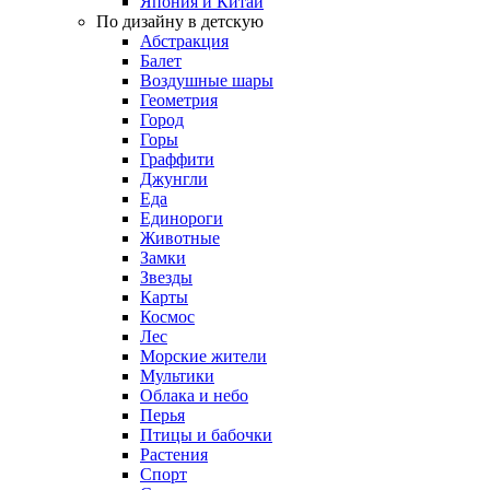
Япония и Китай
По дизайну в детскую
Абстракция
Балет
Воздушные шары
Геометрия
Город
Горы
Граффити
Джунгли
Еда
Единороги
Животные
Замки
Звезды
Карты
Космос
Лес
Морские жители
Мультики
Облака и небо
Перья
Птицы и бабочки
Растения
Спорт