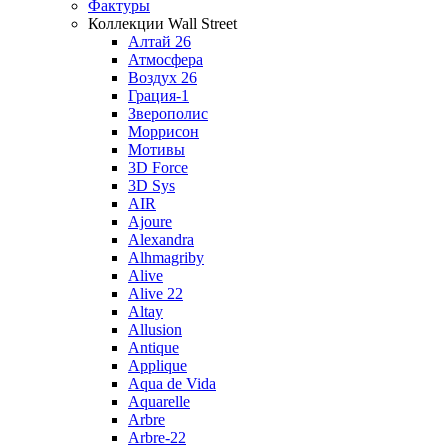
Фактуры
Коллекции Wall Street
Алтай 26
Атмосфера
Воздух 26
Грация-1
Зверополис
Моррисон
Мотивы
3D Force
3D Sys
AIR
Ajoure
Alexandra
Alhmagriby
Alive
Alive 22
Altay
Allusion
Antique
Applique
Aqua de Vida
Aquarelle
Arbre
Arbre-22