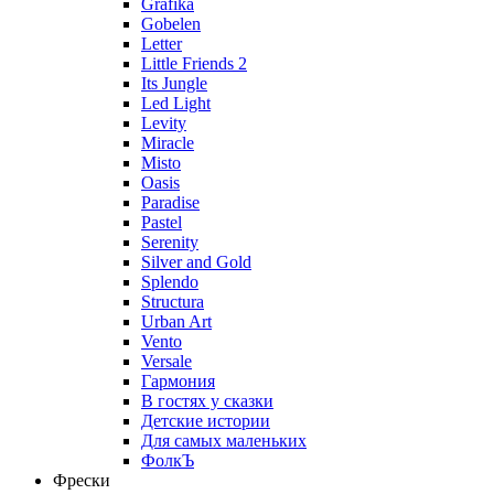
Grafika
Gobelen
Letter
Little Friends 2
Its Jungle
Led Light
Levity
Miracle
Misto
Oasis
Paradise
Pastel
Serenity
Silver and Gold
Splendo
Structura
Urban Art
Vento
Versale
Гармония
В гостях у сказки
Детские истории
Для самых маленьких
ФолкЪ
Фрески