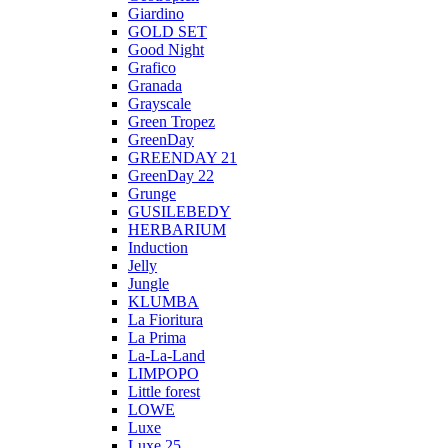
Giardino
GOLD SET
Good Night
Grafico
Granada
Grayscale
Green Tropez
GreenDay
GREENDAY 21
GreenDay 22
Grunge
GUSILEBEDY
HERBARIUM
Induction
Jelly
Jungle
KLUMBA
La Fioritura
La Prima
La-La-Land
LIMPOPO
Little forest
LOWE
Luxe
Luxe 25