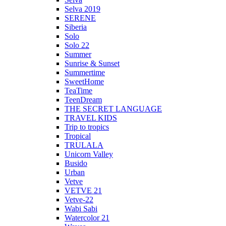
Selva 2019
SERENE
Siberia
Solo
Solo 22
Summer
Sunrise & Sunset
Summertime
SweetHome
TeaTime
TeenDream
THE SECRET LANGUAGE
TRAVEL KIDS
Trip to tropics
Tropical
TRULALA
Unicorn Valley
Busido
Urban
Vetve
VETVE 21
Vetve-22
Wabi Sabi
Watercolor 21