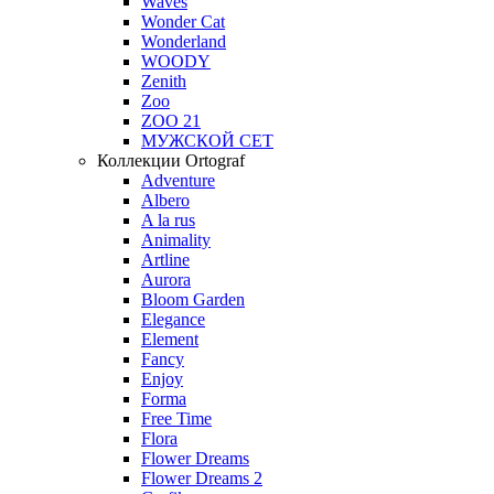
Waves
Wonder Cat
Wonderland
WOODY
Zenith
Zoo
ZOO 21
МУЖСКОЙ СЕТ
Коллекции Ortograf
Adventure
Albero
A la rus
Animality
Artline
Aurora
Bloom Garden
Elegance
Element
Fancy
Enjoy
Forma
Free Time
Flora
Flower Dreams
Flower Dreams 2