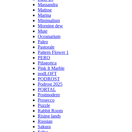
Massandra
Matisse
Marina
Minimalism
Morning dew
Mute
Oceanarium
Paleo
Pastorale
Pattern Flower 1
PERO
Pifagorica
Pink It Marble
podLOFT
PODROST
Podrost 2025
PORTAL
Postmodern
Prosecco
Puzzle
Rabbit Room
Rising lands
Russian
Sakura
Selva