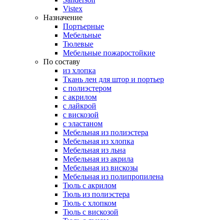
Vistex
Назначение
Портьерные
Мебельные
Тюлевые
Мебельные пожаростойкие
По составу
из хлопка
Ткань лен для штор и портьер
с полиэстером
с акрилом
с лайкрой
с вискозой
с эластаном
Мебельная из полиэстера
Мебельная из хлопка
Мебельная из льна
Мебельная из акрила
Мебельная из вискозы
Мебельная из полипропилена
Тюль с акрилом
Тюль из полиэстера
Тюль с хлопком
Тюль с вискозой