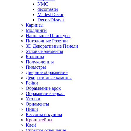
NMC
decomaster
Madest Decor
Decor-Dizayn
Карнизы
Молдинги
Напольные Плинтусы
Потолочные Розетки
3D Декоративные Панели
Угловые элементы
Колонны
Полуколонны
Пилястры
Дверное обрамление
Декоративные камины
Рейки
Обрамление арок
Обрамление зеркал
Уголки
Орнаменты
Ниши
Кессоны и купола
Кронштейны
Клей
Скрытое освещение