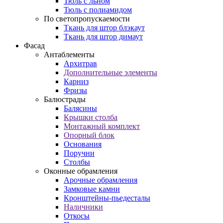
Тюль с льном
Тюль с полиамидом
По светопропускаемости
Ткань для штор блэкаут
Ткань для штор димаут
Фасад
Антаблементы
Архитрав
Дополнительные элементы
Карниз
Фризы
Балюстрады
Балясины
Крышки столба
Монтажный комплект
Опорный блок
Основания
Поручни
Столбы
Оконные обрамления
Арочные обрамления
Замковые камни
Кронштейны-пьедесталы
Наличники
Откосы