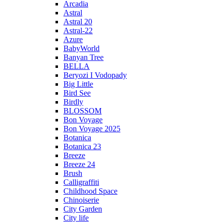
Arcadia
Astral
Astral 20
Astral-22
Azure
BabyWorld
Banyan Tree
BELLA
Beryozi I Vodopady
Big Little
Bird See
Birdly
BLOSSOM
Bon Voyage
Bon Voyage 2025
Botanica
Botanica 23
Breeze
Breeze 24
Brush
Calligraffiti
Childhood Space
Chinoiserie
City Garden
City life