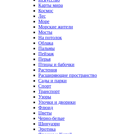
Карты мира
Космос
Лес
Море
Морские жители
Мосты
На потолок
Облака
Пальмы
Пейзаж
Перья
Птицы и бабочки
Растения
Расширяющие пространство
Сады и парки
Спорт
Транспорт
Узоры
Улочки и дворики
Флюид
Цветы
Черно-белые
Шинуазри
Эротика