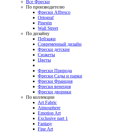
Все Фрески
По производителю
Фрески Affresco
Ortograf
Pinegin
Wall Street
По дизайну
Пейзажи
Современный дизайн
Фрески детские
Сюжеты
Цветы
Фрески Природа
Фрески Сады и парки
Фрески Франция
Фрески венеция
Фрески дворики
По коллекции
Art Fabric
Atmosphere
Emotion Art
Exclusive part 1
Fantasy
Fine Art