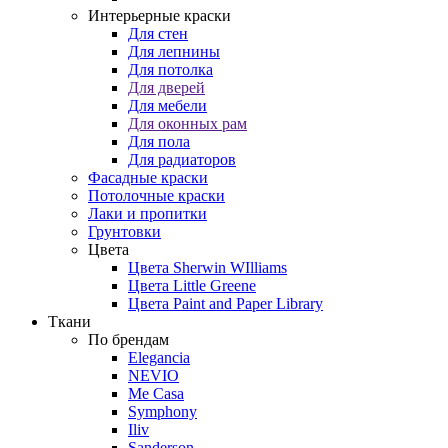
Интерьерные краски
Для стен
Для лепнины
Для потолка
Для дверей
Для мебели
Для оконных рам
Для пола
Для радиаторов
Фасадные краски
Потолочные краски
Лаки и пропитки
Грунтовки
Цвета
Цвета Sherwin WIlliams
Цвета Little Greene
Цвета Paint and Paper Library
Ткани
По брендам
Elegancia
NEVIO
Me Casa
Symphony
Iliv
Sanderson