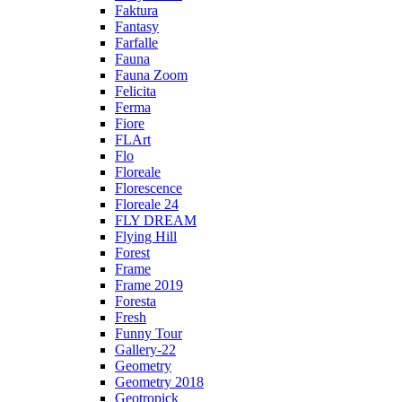
Faktura
Fantasy
Farfalle
Fauna
Fauna Zoom
Felicita
Ferma
Fiore
FLArt
Flo
Floreale
Florescence
Floreale 24
FLY DREAM
Flying Hill
Forest
Frame
Frame 2019
Foresta
Fresh
Funny Tour
Gallery-22
Geometry
Geometry 2018
Geotropick