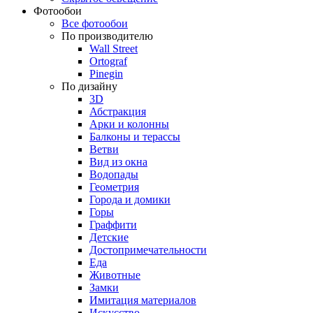
Фотообои
Все фотообои
По производителю
Wall Street
Ortograf
Pinegin
По дизайну
3D
Абстракция
Арки и колонны
Балконы и терассы
Ветви
Вид из окна
Водопады
Геометрия
Города и домики
Горы
Граффити
Детские
Достопримечательности
Еда
Животные
Замки
Имитация материалов
Искусство