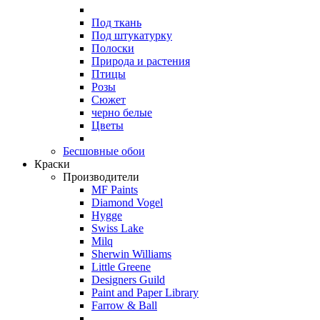
Под ткань
Под штукатурку
Полоски
Природа и растения
Птицы
Розы
Сюжет
черно белые
Цветы
Бесшовные обои
Краски
Производители
MF Paints
Diamond Vogel
Hygge
Swiss Lake
Milq
Sherwin Williams
Little Greene
Designers Guild
Paint and Paper Library
Farrow & Ball