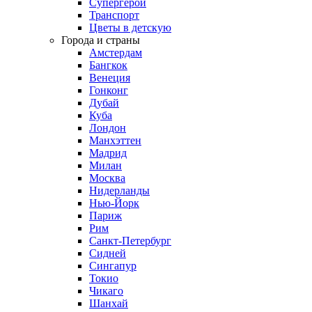
Супергерои
Транспорт
Цветы в детскую
Города и страны
Амстердам
Бангкок
Венеция
Гонконг
Дубай
Куба
Лондон
Манхэттен
Мадрид
Милан
Москва
Нидерланды
Нью-Йорк
Париж
Рим
Санкт-Петербург
Сидней
Сингапур
Токио
Чикаго
Шанхай