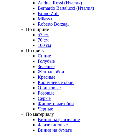
Andrea Rossi (Италия)
Bernardo Bartalucci (Италия)
Bruno Zoff
Milassa
Roberto Borzagi
По ширине
53 см
70 см
100 см
По цвету
Синие
Голубые
Зеленые
Желтые обои
Красные
Коричневые обои
Оливковые
Розовые
Серые
Фиолетовые обои
Черные
По материалу
Винил на флизелине
Флизелиновые
Винил на бумаге