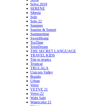
Selva 2019
SERENE
Siberia
Solo
Solo 22
Summer
Sunrise & Sunset
Summertime
SweetHome
TeaTime
TeenDream
THE SECRET LANGUAGE
TRAVEL KIDS
Trip to tropics
Tropical
TRULALA
Unicorn Valley
Busido
Urban
Vetve
VETVE 21
Vetve-22
Wabi Sabi
Watercolor 21