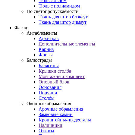
Тюль с льном
Тюль с полиамидом
По светопропускаемости
Ткань для штор блэкаут
Ткань для штор димаут
Фасад
Антаблементы
Архитрав
Дополнительные элементы
Карниз
Фризы
Балюстрады
Балясины
Крышки столба
Монтажный комплект
Опорный блок
Основания
Поручни
Столбы
Оконные обрамления
Арочные обрамления
Замковые камни
Кронштейны-пьедесталы
Наличники
Откосы