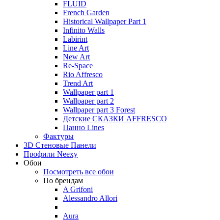
FLUID
French Garden
Historical Wallpaper Part 1
Infinito Walls
Labirint
Line Art
New Art
Re-Space
Rio Affresco
Trend Art
Wallpaper part 1
Wallpaper part 2
Wallpaper part 3 Forest
Детские СКАЗКИ AFFRESCO
Панно Lines
Фактуры
3D Стеновые Панели
Профили Neexy
Обои
Посмотреть все обои
По брендам
A Grifoni
Alessandro Allori
Aura