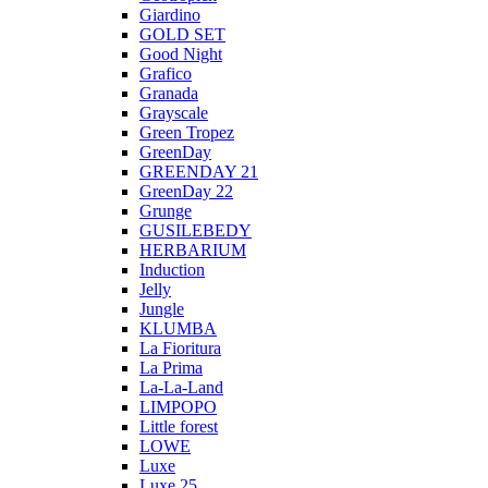
Giardino
GOLD SET
Good Night
Grafico
Granada
Grayscale
Green Tropez
GreenDay
GREENDAY 21
GreenDay 22
Grunge
GUSILEBEDY
HERBARIUM
Induction
Jelly
Jungle
KLUMBA
La Fioritura
La Prima
La-La-Land
LIMPOPO
Little forest
LOWE
Luxe
Luxe 25