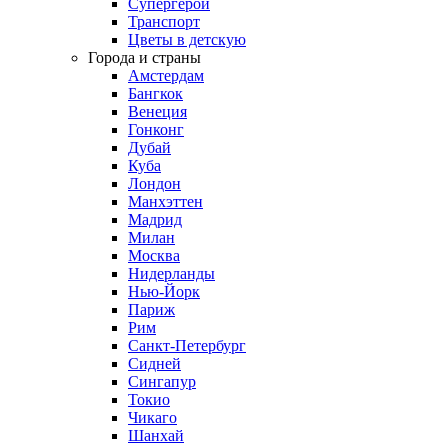
Супергерои
Транспорт
Цветы в детскую
Города и страны
Амстердам
Бангкок
Венеция
Гонконг
Дубай
Куба
Лондон
Манхэттен
Мадрид
Милан
Москва
Нидерланды
Нью-Йорк
Париж
Рим
Санкт-Петербург
Сидней
Сингапур
Токио
Чикаго
Шанхай