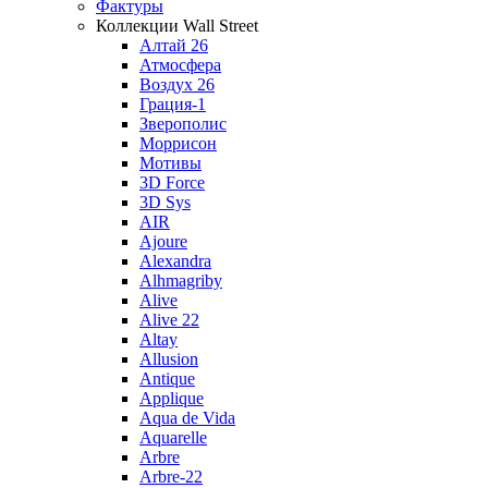
Фактуры
Коллекции Wall Street
Алтай 26
Атмосфера
Воздух 26
Грация-1
Зверополис
Моррисон
Мотивы
3D Force
3D Sys
AIR
Ajoure
Alexandra
Alhmagriby
Alive
Alive 22
Altay
Allusion
Antique
Applique
Aqua de Vida
Aquarelle
Arbre
Arbre-22