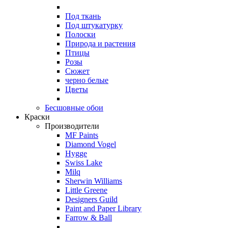
Под ткань
Под штукатурку
Полоски
Природа и растения
Птицы
Розы
Сюжет
черно белые
Цветы
Бесшовные обои
Краски
Производители
MF Paints
Diamond Vogel
Hygge
Swiss Lake
Milq
Sherwin Williams
Little Greene
Designers Guild
Paint and Paper Library
Farrow & Ball