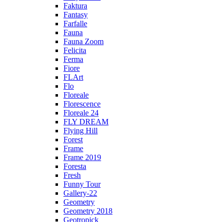
Faktura
Fantasy
Farfalle
Fauna
Fauna Zoom
Felicita
Ferma
Fiore
FLArt
Flo
Floreale
Florescence
Floreale 24
FLY DREAM
Flying Hill
Forest
Frame
Frame 2019
Foresta
Fresh
Funny Tour
Gallery-22
Geometry
Geometry 2018
Geotropick