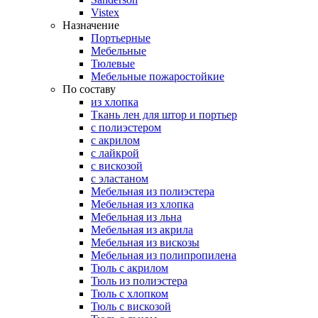
Vistex
Назначение
Портьерные
Мебельные
Тюлевые
Мебельные пожаростойкие
По составу
из хлопка
Ткань лен для штор и портьер
с полиэстером
с акрилом
с лайкрой
с вискозой
с эластаном
Мебельная из полиэстера
Мебельная из хлопка
Мебельная из льна
Мебельная из акрила
Мебельная из вискозы
Мебельная из полипропилена
Тюль с акрилом
Тюль из полиэстера
Тюль с хлопком
Тюль с вискозой