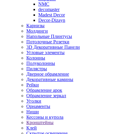
NMC
decomaster
Madest Decor
Decor-Dizayn
Карнизы
Молдинги
Напольные Плинтусы
Потолочные Розетки
3D Декоративные Панели
Угловые элементы
Колонны
Полуколонны
Пилястры
Дверное обрамление
Декоративные камины
Рейки
Обрамление арок
Обрамление зеркал
Уголки
Орнаменты
Ниши
Кессоны и купола
Кронштейны
Клей
Скрытое освещение