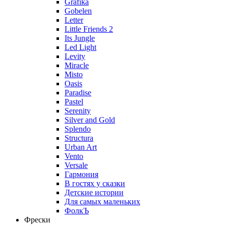
Grafika
Gobelen
Letter
Little Friends 2
Its Jungle
Led Light
Levity
Miracle
Misto
Oasis
Paradise
Pastel
Serenity
Silver and Gold
Splendo
Structura
Urban Art
Vento
Versale
Гармония
В гостях у сказки
Детские истории
Для самых маленьких
ФолкЪ
Фрески