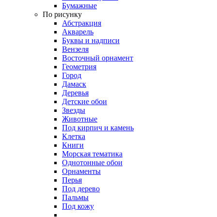
Бумажные
По рисунку
Абстракция
Акварель
Буквы и надписи
Вензеля
Восточный орнамент
Геометрия
Город
Дамаск
Деревья
Детские обои
Звезды
Животные
Под кирпич и камень
Клетка
Книги
Морская тематика
Однотонные обои
Орнаменты
Перья
Под дерево
Пальмы
Под кожу