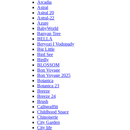
Arcadia
Astral
Astral 20
Astral-22
Azure
BabyWorld
Banyan Tree
BELLA
Beryozi I Vodopady
Big Little
Bird See
Birdly
BLOSSOM
Bon Voyage
Bon Voyage 2025
Botanica
Botanica 23
Breeze
Breeze 24
Brush
Calligraffiti
Childhood Space
Chinoiserie
City Garden
City life