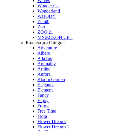
Waves
Wonder Cat
Wonderland
WOODY
Zenith
Zoo
ZOO 21
МУЖСКОЙ СЕТ
Коллекции Ortograf
Adventure
Albero
A la rus
Animality
Artline
Aurora
Bloom Garden
Elegance
Element
Fancy
Enjoy
Forma
Free Time
Flora
Flower Dreams
Flower Dreams 2