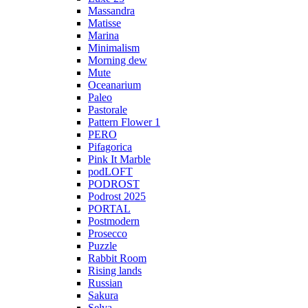
Massandra
Matisse
Marina
Minimalism
Morning dew
Mute
Oceanarium
Paleo
Pastorale
Pattern Flower 1
PERO
Pifagorica
Pink It Marble
podLOFT
PODROST
Podrost 2025
PORTAL
Postmodern
Prosecco
Puzzle
Rabbit Room
Rising lands
Russian
Sakura
Selva