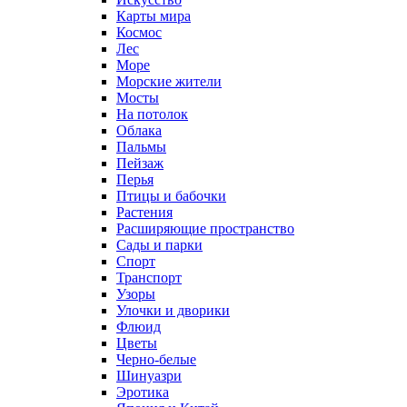
Карты мира
Космос
Лес
Море
Морские жители
Мосты
На потолок
Облака
Пальмы
Пейзаж
Перья
Птицы и бабочки
Растения
Расширяющие пространство
Сады и парки
Спорт
Транспорт
Узоры
Улочки и дворики
Флюид
Цветы
Черно-белые
Шинуазри
Эротика