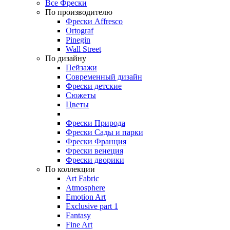
Все Фрески
По производителю
Фрески Affresco
Ortograf
Pinegin
Wall Street
По дизайну
Пейзажи
Современный дизайн
Фрески детские
Сюжеты
Цветы
Фрески Природа
Фрески Сады и парки
Фрески Франция
Фрески венеция
Фрески дворики
По коллекции
Art Fabric
Atmosphere
Emotion Art
Exclusive part 1
Fantasy
Fine Art