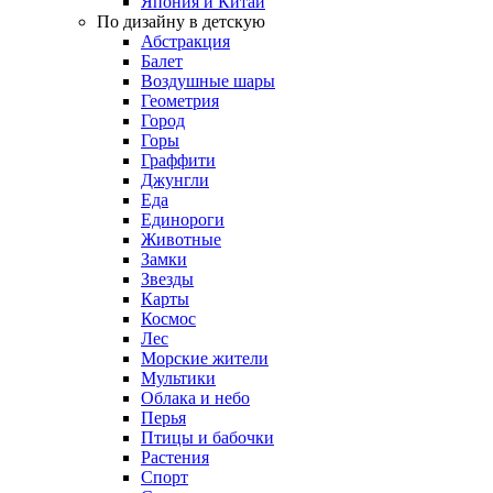
Япония и Китай
По дизайну в детскую
Абстракция
Балет
Воздушные шары
Геометрия
Город
Горы
Граффити
Джунгли
Еда
Единороги
Животные
Замки
Звезды
Карты
Космос
Лес
Морские жители
Мультики
Облака и небо
Перья
Птицы и бабочки
Растения
Спорт