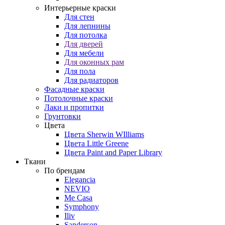
Интерьерные краски
Для стен
Для лепнины
Для потолка
Для дверей
Для мебели
Для оконных рам
Для пола
Для радиаторов
Фасадные краски
Потолочные краски
Лаки и пропитки
Грунтовки
Цвета
Цвета Sherwin WIlliams
Цвета Little Greene
Цвета Paint and Paper Library
Ткани
По брендам
Elegancia
NEVIO
Me Casa
Symphony
Iliv
Sanderson