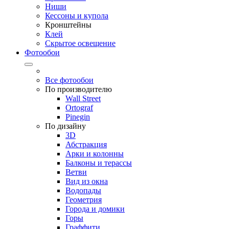
Ниши
Кессоны и купола
Кронштейны
Клей
Скрытое освещение
Фотообои
Все фотообои
По производителю
Wall Street
Ortograf
Pinegin
По дизайну
3D
Абстракция
Арки и колонны
Балконы и терассы
Ветви
Вид из окна
Водопады
Геометрия
Города и домики
Горы
Граффити