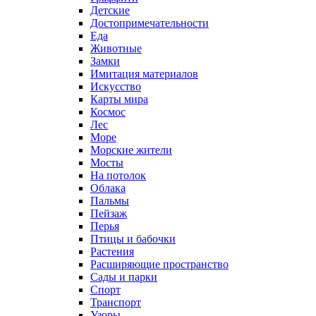
Детские
Достопримечательности
Еда
Животные
Замки
Имитация материалов
Искусство
Карты мира
Космос
Лес
Море
Морские жители
Мосты
На потолок
Облака
Пальмы
Пейзаж
Перья
Птицы и бабочки
Растения
Расширяющие пространство
Сады и парки
Спорт
Транспорт
Узоры