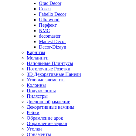
Orac Decor
Cosca
Fabello Decor
Ultrawood
Перфект
NMC
decomaster
Madest Decor
Decor-Dizayn
Карнизы
Молдинги
Напольные Плинтусы
Потолочные Розетки
3D Декоративные Панели
Угловые элементы
Колонны
Полуколонны
Пилястры
Дверное обрамление
Декоративные камины
Рейки
Обрамление арок
Обрамление зеркал
Уголки
Орнаменты