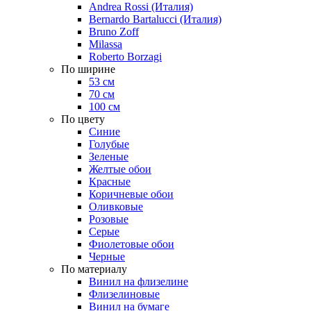
Andrea Rossi (Италия)
Bernardo Bartalucci (Италия)
Bruno Zoff
Milassa
Roberto Borzagi
По ширине
53 см
70 см
100 см
По цвету
Синие
Голубые
Зеленые
Желтые обои
Красные
Коричневые обои
Оливковые
Розовые
Серые
Фиолетовые обои
Черные
По материалу
Винил на флизелине
Флизелиновые
Винил на бумаге