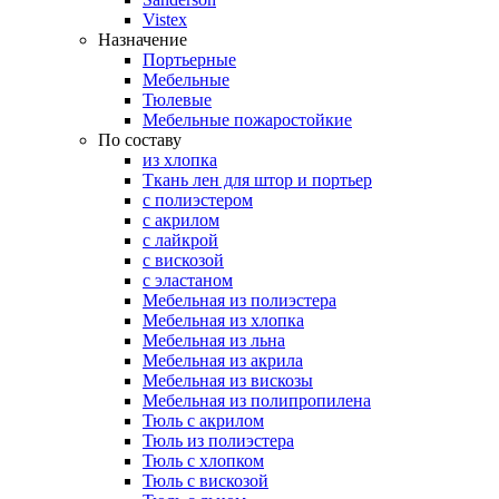
Vistex
Назначение
Портьерные
Мебельные
Тюлевые
Мебельные пожаростойкие
По составу
из хлопка
Ткань лен для штор и портьер
с полиэстером
с акрилом
с лайкрой
с вискозой
с эластаном
Мебельная из полиэстера
Мебельная из хлопка
Мебельная из льна
Мебельная из акрила
Мебельная из вискозы
Мебельная из полипропилена
Тюль с акрилом
Тюль из полиэстера
Тюль с хлопком
Тюль с вискозой