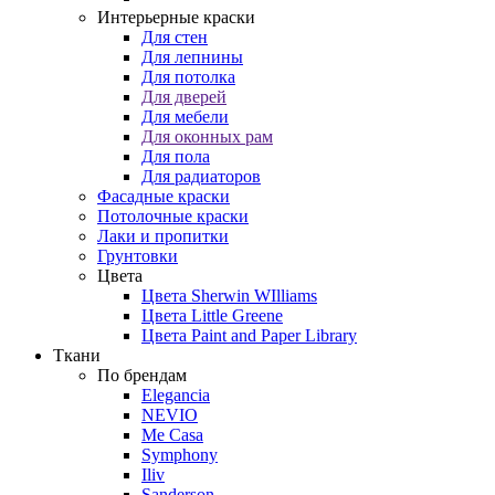
Интерьерные краски
Для стен
Для лепнины
Для потолка
Для дверей
Для мебели
Для оконных рам
Для пола
Для радиаторов
Фасадные краски
Потолочные краски
Лаки и пропитки
Грунтовки
Цвета
Цвета Sherwin WIlliams
Цвета Little Greene
Цвета Paint and Paper Library
Ткани
По брендам
Elegancia
NEVIO
Me Casa
Symphony
Iliv
Sanderson