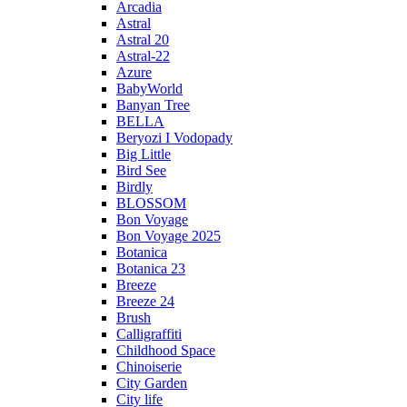
Arcadia
Astral
Astral 20
Astral-22
Azure
BabyWorld
Banyan Tree
BELLA
Beryozi I Vodopady
Big Little
Bird See
Birdly
BLOSSOM
Bon Voyage
Bon Voyage 2025
Botanica
Botanica 23
Breeze
Breeze 24
Brush
Calligraffiti
Childhood Space
Chinoiserie
City Garden
City life