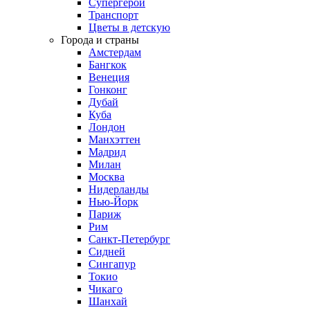
Супергерои
Транспорт
Цветы в детскую
Города и страны
Амстердам
Бангкок
Венеция
Гонконг
Дубай
Куба
Лондон
Манхэттен
Мадрид
Милан
Москва
Нидерланды
Нью-Йорк
Париж
Рим
Санкт-Петербург
Сидней
Сингапур
Токио
Чикаго
Шанхай