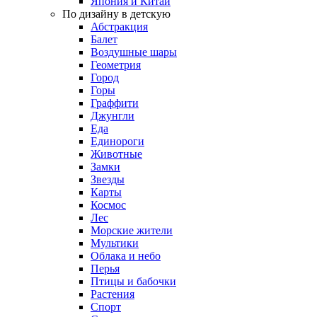
Япония и Китай
По дизайну в детскую
Абстракция
Балет
Воздушные шары
Геометрия
Город
Горы
Граффити
Джунгли
Еда
Единороги
Животные
Замки
Звезды
Карты
Космос
Лес
Морские жители
Мультики
Облака и небо
Перья
Птицы и бабочки
Растения
Спорт