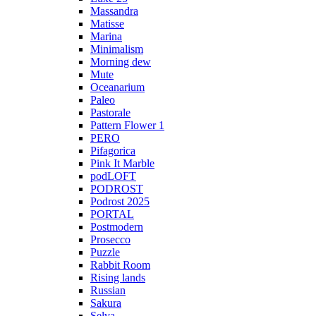
Massandra
Matisse
Marina
Minimalism
Morning dew
Mute
Oceanarium
Paleo
Pastorale
Pattern Flower 1
PERO
Pifagorica
Pink It Marble
podLOFT
PODROST
Podrost 2025
PORTAL
Postmodern
Prosecco
Puzzle
Rabbit Room
Rising lands
Russian
Sakura
Selva