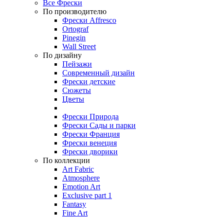
Все Фрески
По производителю
Фрески Affresco
Ortograf
Pinegin
Wall Street
По дизайну
Пейзажи
Современный дизайн
Фрески детские
Сюжеты
Цветы
Фрески Природа
Фрески Сады и парки
Фрески Франция
Фрески венеция
Фрески дворики
По коллекции
Art Fabric
Atmosphere
Emotion Art
Exclusive part 1
Fantasy
Fine Art