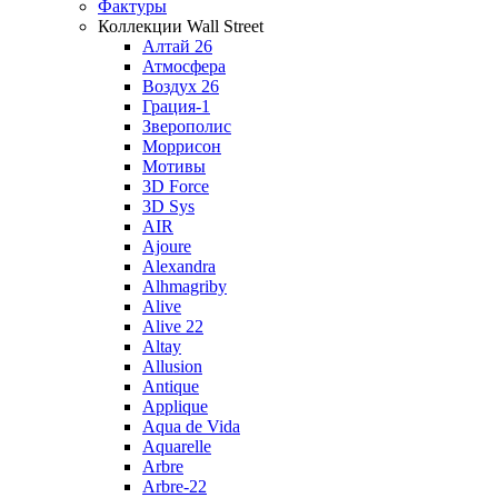
Фактуры
Коллекции Wall Street
Алтай 26
Атмосфера
Воздух 26
Грация-1
Зверополис
Моррисон
Мотивы
3D Force
3D Sys
AIR
Ajoure
Alexandra
Alhmagriby
Alive
Alive 22
Altay
Allusion
Antique
Applique
Aqua de Vida
Aquarelle
Arbre
Arbre-22