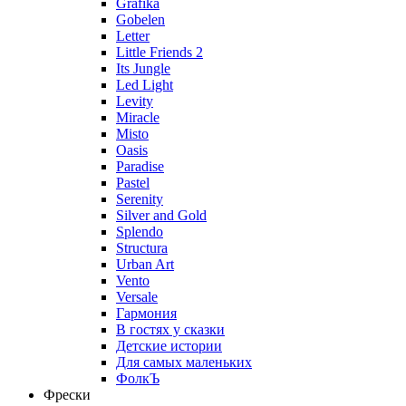
Grafika
Gobelen
Letter
Little Friends 2
Its Jungle
Led Light
Levity
Miracle
Misto
Oasis
Paradise
Pastel
Serenity
Silver and Gold
Splendo
Structura
Urban Art
Vento
Versale
Гармония
В гостях у сказки
Детские истории
Для самых маленьких
ФолкЪ
Фрески