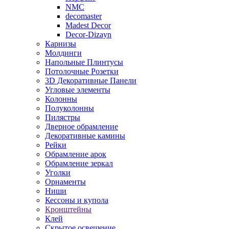
NMC
decomaster
Madest Decor
Decor-Dizayn
Карнизы
Молдинги
Напольные Плинтусы
Потолочные Розетки
3D Декоративные Панели
Угловые элементы
Колонны
Полуколонны
Пилястры
Дверное обрамление
Декоративные камины
Рейки
Обрамление арок
Обрамление зеркал
Уголки
Орнаменты
Ниши
Кессоны и купола
Кронштейны
Клей
Скрытое освещение