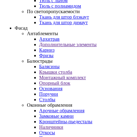
Тюль с льном
Тюль с полиамидом
По светопропускаемости
Ткань для штор блэкаут
Ткань для штор димаут
Фасад
Антаблементы
Архитрав
Дополнительные элементы
Карниз
Фризы
Балюстрады
Балясины
Крышки столба
Монтажный комплект
Опорный блок
Основания
Поручни
Столбы
Оконные обрамления
Арочные обрамления
Замковые камни
Кронштейны-пьедесталы
Наличники
Откосы