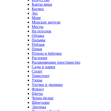
Карты мира
Космос
Лес
Море
Морские жители
Мосты
На потолок
Облака
Пальмы
Пейзаж
Перья
Птицы и бабочки
Растения
Расширяющие пространство
Сады и парки
Спорт
Транспорт
Узоры
Улочки и дворики
Флюид
Цветы
Черно-белые
Шинуазри
Эротика