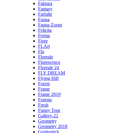
Faktura
Fantasy
Farfalle
Fauna
Fauna Zoom
Felicita
Ferma
Fiore
FLArt
Flo
Floreale
Florescence
Floreale 24
FLY DREAM
Flying Hill
Forest
Frame
Frame 2019
Foresta
Fresh
Funny Tour
Gallery-22
Geometry
Geometry 2018
Geotropick