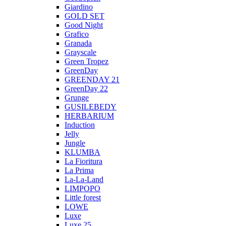
Giardino
GOLD SET
Good Night
Grafico
Granada
Grayscale
Green Tropez
GreenDay
GREENDAY 21
GreenDay 22
Grunge
GUSILEBEDY
HERBARIUM
Induction
Jelly
Jungle
KLUMBA
La Fioritura
La Prima
La-La-Land
LIMPOPO
Little forest
LOWE
Luxe
Luxe 25