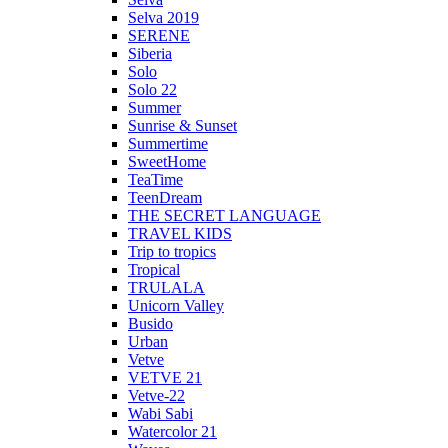
Selva 2019
SERENE
Siberia
Solo
Solo 22
Summer
Sunrise & Sunset
Summertime
SweetHome
TeaTime
TeenDream
THE SECRET LANGUAGE
TRAVEL KIDS
Trip to tropics
Tropical
TRULALA
Unicorn Valley
Busido
Urban
Vetve
VETVE 21
Vetve-22
Wabi Sabi
Watercolor 21