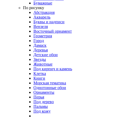
Бумажные
По рисунку
Абстракция
Акварель
Буквы и надписи
Вензеля
Восточный орнамент
Геометрия
Город
Дамаск
Деревья
Детские обои
Звезды
Животные
Под кирпич и камень
Клетка
Книги
Морская тематика
Однотонные обои
Орнаменты
Перья
Под дерево
Пальмы
Под кожу