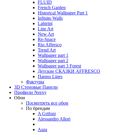
FLUID
French Garden
Historical Wallpaper Part 1
Infinito Walls
Labirint
Line Art
New Art
Re-Space
Rio Affresco
Trend Art
Wallpaper part 1
Wallpaper part 2
Wallpaper part 3 Forest
Детские СКАЗКИ AFFRESCO
Панно Lines
Фактуры
3D Стеновые Панели
Профили Neexy
Обои
Посмотреть все обои
По брендам
A Grifoni
Alessandro Allori
Aura