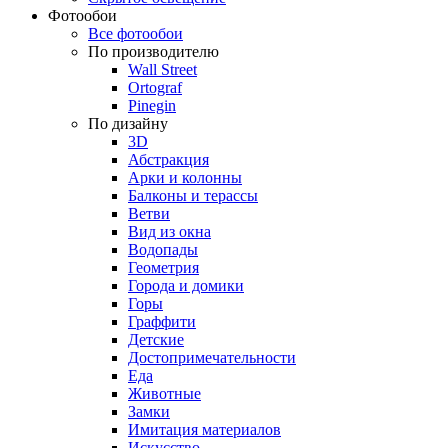
Фотообои
Все фотообои
По производителю
Wall Street
Ortograf
Pinegin
По дизайну
3D
Абстракция
Арки и колонны
Балконы и терассы
Ветви
Вид из окна
Водопады
Геометрия
Города и домики
Горы
Граффити
Детские
Достопримечательности
Еда
Животные
Замки
Имитация материалов
Искусство