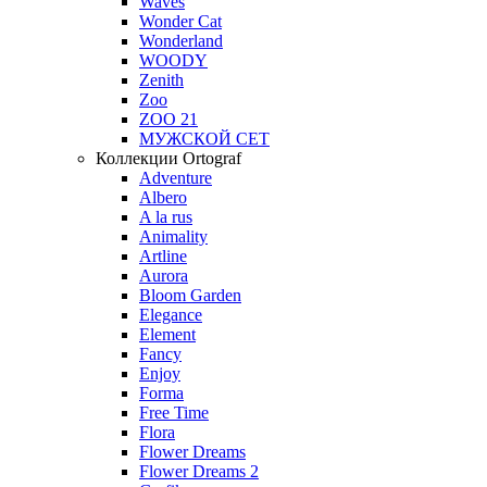
Waves
Wonder Cat
Wonderland
WOODY
Zenith
Zoo
ZOO 21
МУЖСКОЙ СЕТ
Коллекции Ortograf
Adventure
Albero
A la rus
Animality
Artline
Aurora
Bloom Garden
Elegance
Element
Fancy
Enjoy
Forma
Free Time
Flora
Flower Dreams
Flower Dreams 2