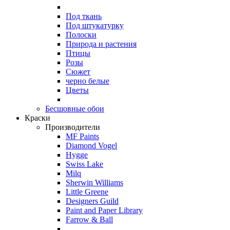
Под ткань
Под штукатурку
Полоски
Природа и растения
Птицы
Розы
Сюжет
черно белые
Цветы
Бесшовные обои
Краски
Производители
MF Paints
Diamond Vogel
Hygge
Swiss Lake
Milq
Sherwin Williams
Little Greene
Designers Guild
Paint and Paper Library
Farrow & Ball