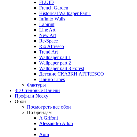
FLUID
French Garden
Historical Wallpaper Part 1
Infinito Walls
Labirint
Line Art
New Art
Re-Space
Rio Affresco
Trend Art
Wallpaper part 1
Wallpaper part 2
Wallpaper part 3 Forest
Детские СКАЗКИ AFFRESCO
Панно Lines
Фактуры
3D Стеновые Панели
Профили Neexy
Обои
Посмотреть все обои
По брендам
A Grifoni
Alessandro Allori
Aura