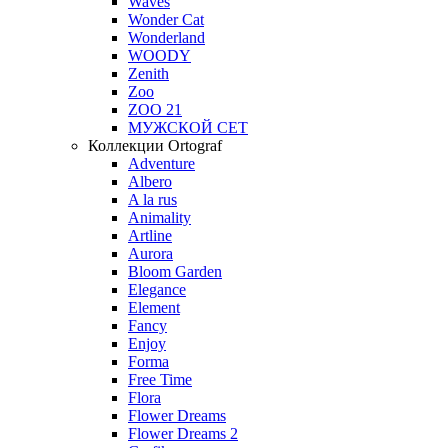
Waves
Wonder Cat
Wonderland
WOODY
Zenith
Zoo
ZOO 21
МУЖСКОЙ СЕТ
Коллекции Ortograf
Adventure
Albero
A la rus
Animality
Artline
Aurora
Bloom Garden
Elegance
Element
Fancy
Enjoy
Forma
Free Time
Flora
Flower Dreams
Flower Dreams 2