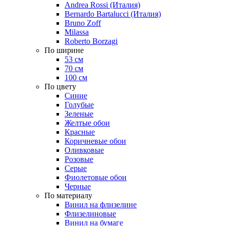
Andrea Rossi (Италия)
Bernardo Bartalucci (Италия)
Bruno Zoff
Milassa
Roberto Borzagi
По ширине
53 см
70 см
100 см
По цвету
Синие
Голубые
Зеленые
Желтые обои
Красные
Коричневые обои
Оливковые
Розовые
Серые
Фиолетовые обои
Черные
По материалу
Винил на флизелине
Флизелиновые
Винил на бумаге