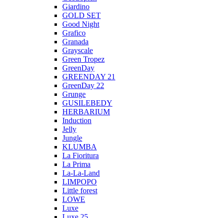
Giardino
GOLD SET
Good Night
Grafico
Granada
Grayscale
Green Tropez
GreenDay
GREENDAY 21
GreenDay 22
Grunge
GUSILEBEDY
HERBARIUM
Induction
Jelly
Jungle
KLUMBA
La Fioritura
La Prima
La-La-Land
LIMPOPO
Little forest
LOWE
Luxe
Luxe 25