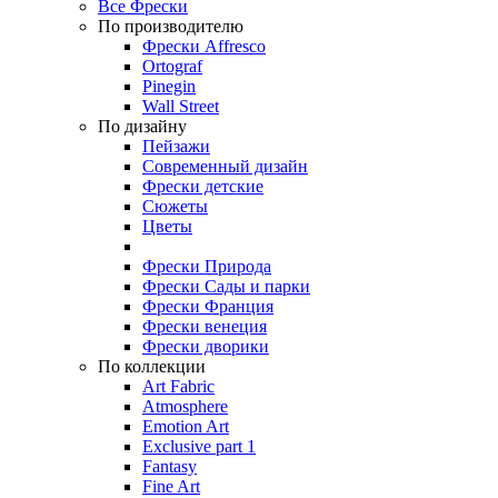
Все Фрески
По производителю
Фрески Affresco
Ortograf
Pinegin
Wall Street
По дизайну
Пейзажи
Современный дизайн
Фрески детские
Сюжеты
Цветы
Фрески Природа
Фрески Сады и парки
Фрески Франция
Фрески венеция
Фрески дворики
По коллекции
Art Fabric
Atmosphere
Emotion Art
Exclusive part 1
Fantasy
Fine Art