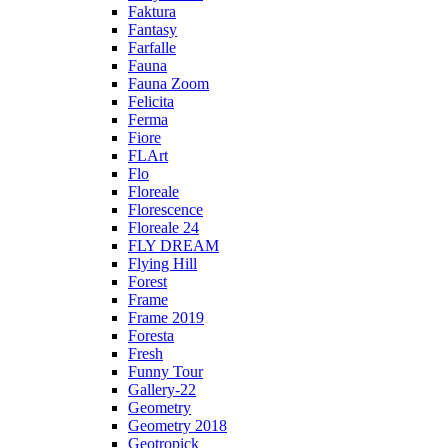
Faktura
Fantasy
Farfalle
Fauna
Fauna Zoom
Felicita
Ferma
Fiore
FLArt
Flo
Floreale
Florescence
Floreale 24
FLY DREAM
Flying Hill
Forest
Frame
Frame 2019
Foresta
Fresh
Funny Tour
Gallery-22
Geometry
Geometry 2018
Geotropick