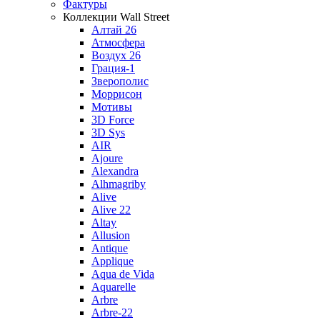
Фактуры
Коллекции Wall Street
Алтай 26
Атмосфера
Воздух 26
Грация-1
Зверополис
Моррисон
Мотивы
3D Force
3D Sys
AIR
Ajoure
Alexandra
Alhmagriby
Alive
Alive 22
Altay
Allusion
Antique
Applique
Aqua de Vida
Aquarelle
Arbre
Arbre-22