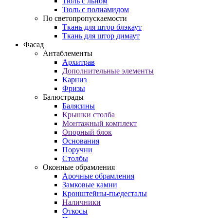
Тюль с льном
Тюль с полиамидом
По светопропускаемости
Ткань для штор блэкаут
Ткань для штор димаут
Фасад
Антаблементы
Архитрав
Дополнительные элементы
Карниз
Фризы
Балюстрады
Балясины
Крышки столба
Монтажный комплект
Опорный блок
Основания
Поручни
Столбы
Оконные обрамления
Арочные обрамления
Замковые камни
Кронштейны-пьедесталы
Наличники
Откосы