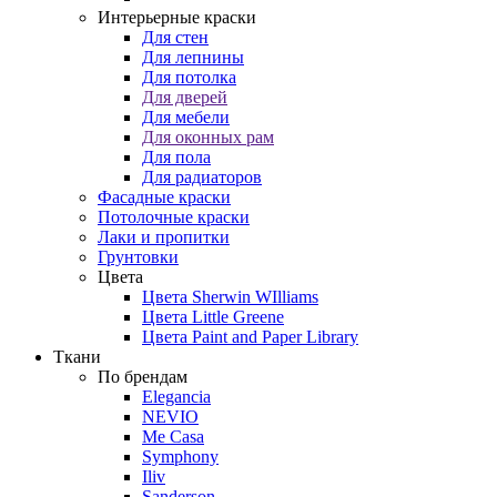
Интерьерные краски
Для стен
Для лепнины
Для потолка
Для дверей
Для мебели
Для оконных рам
Для пола
Для радиаторов
Фасадные краски
Потолочные краски
Лаки и пропитки
Грунтовки
Цвета
Цвета Sherwin WIlliams
Цвета Little Greene
Цвета Paint and Paper Library
Ткани
По брендам
Elegancia
NEVIO
Me Casa
Symphony
Iliv
Sanderson