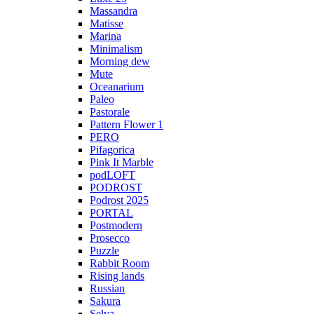
Massandra
Matisse
Marina
Minimalism
Morning dew
Mute
Oceanarium
Paleo
Pastorale
Pattern Flower 1
PERO
Pifagorica
Pink It Marble
podLOFT
PODROST
Podrost 2025
PORTAL
Postmodern
Prosecco
Puzzle
Rabbit Room
Rising lands
Russian
Sakura
Selva