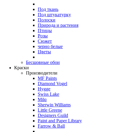
Под ткань
Под штукатурку
Полоски
Природа и растения
Птицы
Розы
Сюжет
черно белые
Цветы
Бесшовные обои
Краски
Производители
MF Paints
Diamond Vogel
Hygge
Swiss Lake
Milq
Sherwin Williams
Little Greene
Designers Guild
Paint and Paper Library
Farrow & Ball