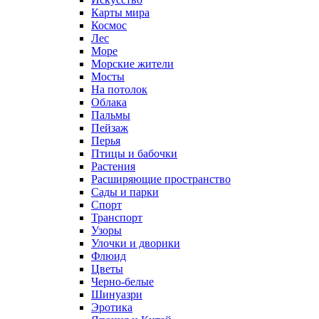
Карты мира
Космос
Лес
Море
Морские жители
Мосты
На потолок
Облака
Пальмы
Пейзаж
Перья
Птицы и бабочки
Растения
Расширяющие пространство
Сады и парки
Спорт
Транспорт
Узоры
Улочки и дворики
Флюид
Цветы
Черно-белые
Шинуазри
Эротика