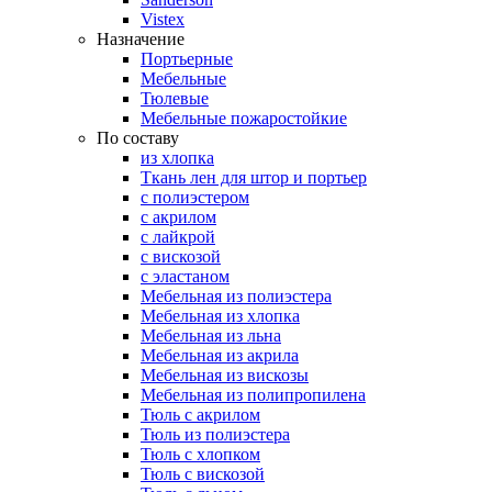
Vistex
Назначение
Портьерные
Мебельные
Тюлевые
Мебельные пожаростойкие
По составу
из хлопка
Ткань лен для штор и портьер
с полиэстером
с акрилом
с лайкрой
с вискозой
с эластаном
Мебельная из полиэстера
Мебельная из хлопка
Мебельная из льна
Мебельная из акрила
Мебельная из вискозы
Мебельная из полипропилена
Тюль с акрилом
Тюль из полиэстера
Тюль с хлопком
Тюль с вискозой