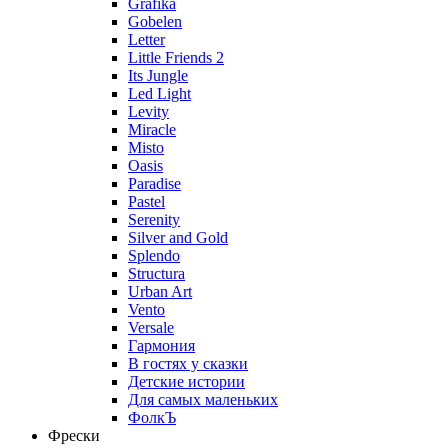
Grafika
Gobelen
Letter
Little Friends 2
Its Jungle
Led Light
Levity
Miracle
Misto
Oasis
Paradise
Pastel
Serenity
Silver and Gold
Splendo
Structura
Urban Art
Vento
Versale
Гармония
В гостях у сказки
Детские истории
Для самых маленьких
ФолкЪ
Фрески