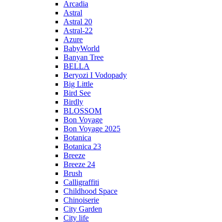
Arcadia
Astral
Astral 20
Astral-22
Azure
BabyWorld
Banyan Tree
BELLA
Beryozi I Vodopady
Big Little
Bird See
Birdly
BLOSSOM
Bon Voyage
Bon Voyage 2025
Botanica
Botanica 23
Breeze
Breeze 24
Brush
Calligraffiti
Childhood Space
Chinoiserie
City Garden
City life