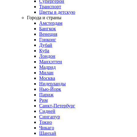
Супергерои
Транспорт
Цветы в детскую
Города и страны
Амстердам
Бангкок
Венеция
Гонконг
Дубай
Куба
Лондон
Манхэттен
Мадрид
Милан
Москва
Нидерланды
Нью-Йорк
Париж
Рим
Санкт-Петербург
Сидней
Сингапур
Токио
Чикаго
Шанхай