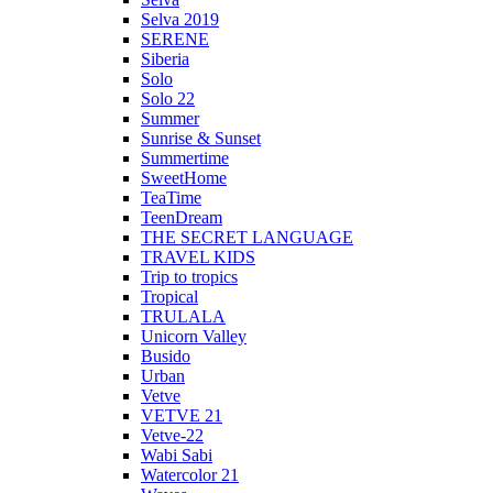
Selva 2019
SERENE
Siberia
Solo
Solo 22
Summer
Sunrise & Sunset
Summertime
SweetHome
TeaTime
TeenDream
THE SECRET LANGUAGE
TRAVEL KIDS
Trip to tropics
Tropical
TRULALA
Unicorn Valley
Busido
Urban
Vetve
VETVE 21
Vetve-22
Wabi Sabi
Watercolor 21