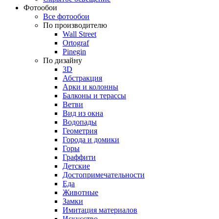
Фотообои
Все фотообои
По производителю
Wall Street
Ortograf
Pinegin
По дизайну
3D
Абстракция
Арки и колонны
Балконы и терассы
Ветви
Вид из окна
Водопады
Геометрия
Города и домики
Горы
Граффити
Детские
Достопримечательности
Еда
Животные
Замки
Имитация материалов
Искусство