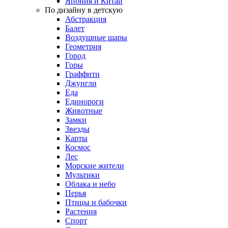
Япония и Китай
По дизайну в детскую
Абстракция
Балет
Воздушные шары
Геометрия
Город
Горы
Граффити
Джунгли
Еда
Единороги
Животные
Замки
Звезды
Карты
Космос
Лес
Морские жители
Мультики
Облака и небо
Перья
Птицы и бабочки
Растения
Спорт