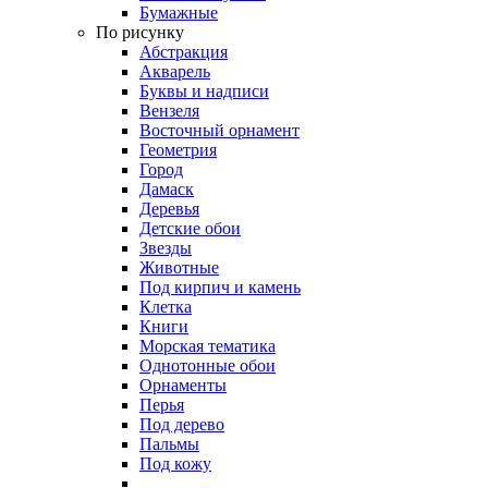
Бумажные
По рисунку
Абстракция
Акварель
Буквы и надписи
Вензеля
Восточный орнамент
Геометрия
Город
Дамаск
Деревья
Детские обои
Звезды
Животные
Под кирпич и камень
Клетка
Книги
Морская тематика
Однотонные обои
Орнаменты
Перья
Под дерево
Пальмы
Под кожу