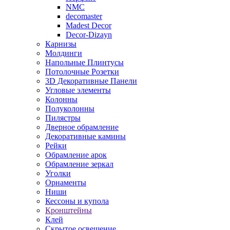
NMC
decomaster
Madest Decor
Decor-Dizayn
Карнизы
Молдинги
Напольные Плинтусы
Потолочные Розетки
3D Декоративные Панели
Угловые элементы
Колонны
Полуколонны
Пилястры
Дверное обрамление
Декоративные камины
Рейки
Обрамление арок
Обрамление зеркал
Уголки
Орнаменты
Ниши
Кессоны и купола
Кронштейны
Клей
Скрытое освещение