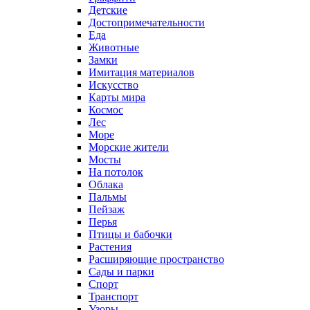
Детские
Достопримечательности
Еда
Животные
Замки
Имитация материалов
Искусство
Карты мира
Космос
Лес
Море
Морские жители
Мосты
На потолок
Облака
Пальмы
Пейзаж
Перья
Птицы и бабочки
Растения
Расширяющие пространство
Сады и парки
Спорт
Транспорт
Узоры