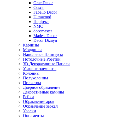
Orac Decor
Cosca
Fabello Decor
Ultrawood
Перфект
NMC
decomaster
Madest Decor
Decor-Dizayn
Карнизы
Молдинги
Напольные Плинтусы
Потолочные Розетки
3D Декоративные Панели
Угловые элементы
Колонны
Полуколонны
Пилястры
Дверное обрамление
Декоративные камины
Рейки
Обрамление арок
Обрамление зеркал
Уголки
Орнаменты