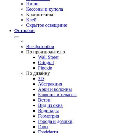
Ниши
Кессоны и купола
Кронштейны
Клей
Скрытое освещение
Фотообои
Все фотообои
По производителю
Wall Street
Ortograf
Pinegin
По дизайну
3D
Абстракция
Арки и колонны
Балконы и терассы
Ветви
Вид из окна
Водопады
Геометрия
Города и домики
Горы
Граффити