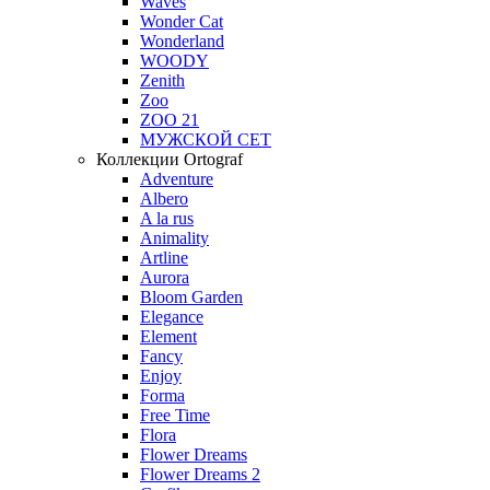
Waves
Wonder Cat
Wonderland
WOODY
Zenith
Zoo
ZOO 21
МУЖСКОЙ СЕТ
Коллекции Ortograf
Adventure
Albero
A la rus
Animality
Artline
Aurora
Bloom Garden
Elegance
Element
Fancy
Enjoy
Forma
Free Time
Flora
Flower Dreams
Flower Dreams 2