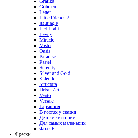
Grafika
Gobelen
Letter
Little Friends 2
Its Jungle
Led Light
Levity
Miracle
Misto
Oasis
Paradise
Pastel
Serenity
Silver and Gold
Splendo
Structura
Urban Art
Vento
Versale
Гармония
В гостях у сказки
Детские истории
Для самых маленьких
ФолкЪ
Фрески