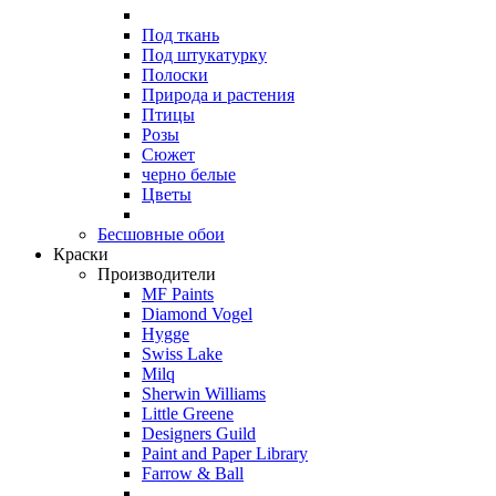
Под ткань
Под штукатурку
Полоски
Природа и растения
Птицы
Розы
Сюжет
черно белые
Цветы
Бесшовные обои
Краски
Производители
MF Paints
Diamond Vogel
Hygge
Swiss Lake
Milq
Sherwin Williams
Little Greene
Designers Guild
Paint and Paper Library
Farrow & Ball