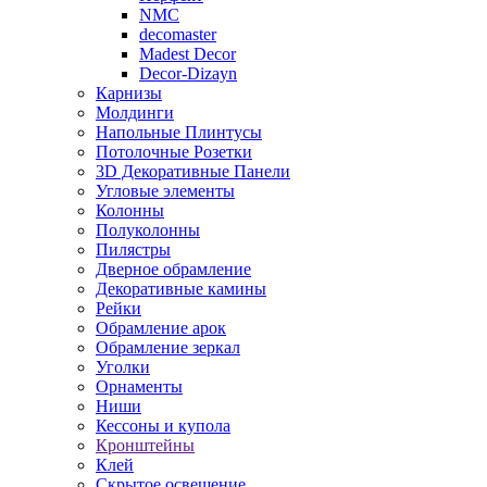
NMC
decomaster
Madest Decor
Decor-Dizayn
Карнизы
Молдинги
Напольные Плинтусы
Потолочные Розетки
3D Декоративные Панели
Угловые элементы
Колонны
Полуколонны
Пилястры
Дверное обрамление
Декоративные камины
Рейки
Обрамление арок
Обрамление зеркал
Уголки
Орнаменты
Ниши
Кессоны и купола
Кронштейны
Клей
Скрытое освещение