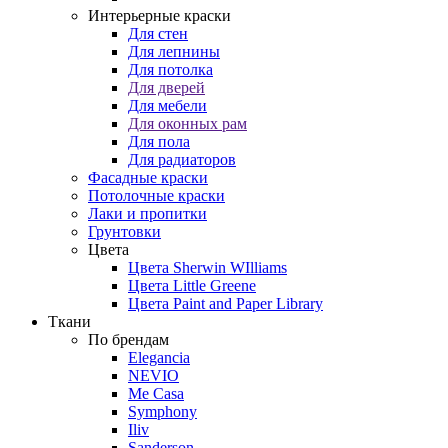
Интерьерные краски
Для стен
Для лепнины
Для потолка
Для дверей
Для мебели
Для оконных рам
Для пола
Для радиаторов
Фасадные краски
Потолочные краски
Лаки и пропитки
Грунтовки
Цвета
Цвета Sherwin WIlliams
Цвета Little Greene
Цвета Paint and Paper Library
Ткани
По брендам
Elegancia
NEVIO
Me Casa
Symphony
Iliv
Sanderson