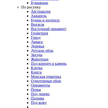
Бумажные
По рисунку
Абстракция
Акварель
Буквы и надписи
Вензеля
Восточный орнамент
Геометрия
Город
Дамаск
Деревья
Детские обои
Звезды
Животные
Под кирпич и камень
Клетка
Книги
Морская тематика
Однотонные обои
Орнаменты
Перья
Под дерево
Пальмы
Под кожу