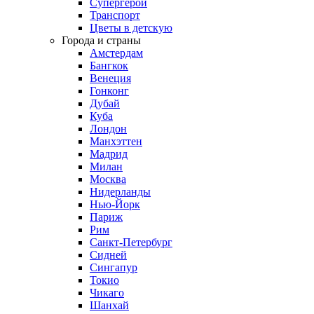
Супергерои
Транспорт
Цветы в детскую
Города и страны
Амстердам
Бангкок
Венеция
Гонконг
Дубай
Куба
Лондон
Манхэттен
Мадрид
Милан
Москва
Нидерланды
Нью-Йорк
Париж
Рим
Санкт-Петербург
Сидней
Сингапур
Токио
Чикаго
Шанхай