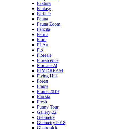
Faktura
Fantasy
Farfalle
Fauna
Fauna Zoom
Felicita
Ferma
Fiore
FLArt
Flo
Floreale
Florescence
Floreale 24
FLY DREAM
Flying Hill
Forest
Frame
Frame 2019
Foresta
Fresh
Funny Tour
Gallery-22
Geometry
Geometry 2018
Geotropick