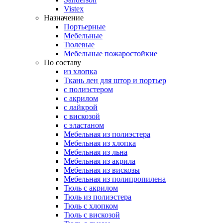
Vistex
Назначение
Портьерные
Мебельные
Тюлевые
Мебельные пожаростойкие
По составу
из хлопка
Ткань лен для штор и портьер
с полиэстером
с акрилом
с лайкрой
с вискозой
с эластаном
Мебельная из полиэстера
Мебельная из хлопка
Мебельная из льна
Мебельная из акрила
Мебельная из вискозы
Мебельная из полипропилена
Тюль с акрилом
Тюль из полиэстера
Тюль с хлопком
Тюль с вискозой