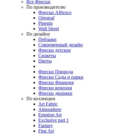
Все Фрески
По производителю
Фрески Affresco
Ortograf
Pinegin
Wall Street
По дизайну
Пейзажи
Современный дизайн
Фрески детские
Сюжеты
Цветы
Фрески Природа
Фрески Сады и парки
Фрески Франция
Фрески венеция
Фрески дворики
По коллекции
Art Fabric
Atmosphere
Emotion Art
Exclusive part 1
Fantasy
Fine Art