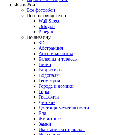
Фотообои
Все фотообои
По производителю
Wall Street
Ortograf
Pinegin
По дизайну
3D
Абстракция
Арки и колонны
Балконы и терассы
Ветви
Вид из окна
Водопады
Геометрия
Города и домики
Горы
Граффити
Детские
Достопримечательности
Еда
Животные
Замки
Имитация материалов
Искусство