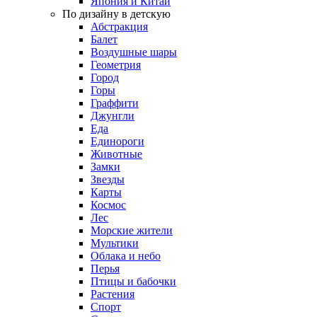
Япония и Китай
По дизайну в детскую
Абстракция
Балет
Воздушные шары
Геометрия
Город
Горы
Граффити
Джунгли
Еда
Единороги
Животные
Замки
Звезды
Карты
Космос
Лес
Морские жители
Мультики
Облака и небо
Перья
Птицы и бабочки
Растения
Спорт