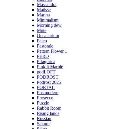
Massandra
Matisse
Marina
Minimalism
Morning dew
Mute
Oceanarium
Paleo
Pastorale
Pattern Flower 1
PERO
Pifagorica
Pink It Marble
podLOFT
PODROST
Podrost 2025
PORTAL
Postmodern
Prosecco
Puzzle
Rabbit Room
Rising lands
Russian
Sakura
Selva