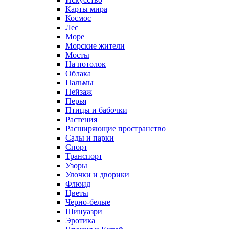
Карты мира
Космос
Лес
Море
Морские жители
Мосты
На потолок
Облака
Пальмы
Пейзаж
Перья
Птицы и бабочки
Растения
Расширяющие пространство
Сады и парки
Спорт
Транспорт
Узоры
Улочки и дворики
Флюид
Цветы
Черно-белые
Шинуазри
Эротика