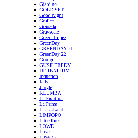
Giardino
GOLD SET
Good Night
Grafico
Granada
Grayscale
Green Tropez
GreenDay
GREENDAY 21
GreenDay 22
Grunge
GUSILEBEDY
HERBARIUM
Induction
Jelly
Jungle
KLUMBA
La Fioritura
La Prima
La-La-Land
LIMPOPO
Little forest
LOWE
Luxe
Luxe 25