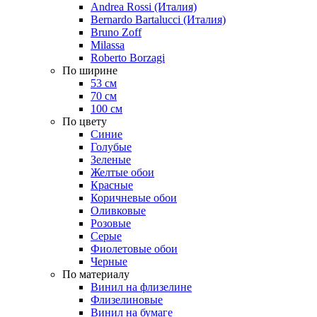
Andrea Rossi (Италия)
Bernardo Bartalucci (Италия)
Bruno Zoff
Milassa
Roberto Borzagi
По ширине
53 см
70 см
100 см
По цвету
Синие
Голубые
Зеленые
Желтые обои
Красные
Коричневые обои
Оливковые
Розовые
Серые
Фиолетовые обои
Черные
По материалу
Винил на флизелине
Флизелиновые
Винил на бумаге