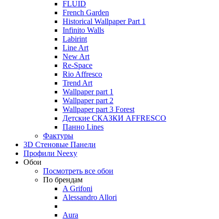
FLUID
French Garden
Historical Wallpaper Part 1
Infinito Walls
Labirint
Line Art
New Art
Re-Space
Rio Affresco
Trend Art
Wallpaper part 1
Wallpaper part 2
Wallpaper part 3 Forest
Детские СКАЗКИ AFFRESCO
Панно Lines
Фактуры
3D Стеновые Панели
Профили Neexy
Обои
Посмотреть все обои
По брендам
A Grifoni
Alessandro Allori
Aura