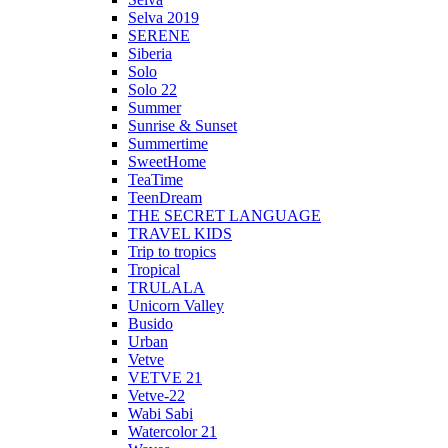
Selva 2019
SERENE
Siberia
Solo
Solo 22
Summer
Sunrise & Sunset
Summertime
SweetHome
TeaTime
TeenDream
THE SECRET LANGUAGE
TRAVEL KIDS
Trip to tropics
Tropical
TRULALA
Unicorn Valley
Busido
Urban
Vetve
VETVE 21
Vetve-22
Wabi Sabi
Watercolor 21