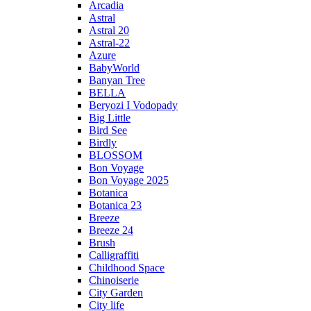
Arcadia
Astral
Astral 20
Astral-22
Azure
BabyWorld
Banyan Tree
BELLA
Beryozi I Vodopady
Big Little
Bird See
Birdly
BLOSSOM
Bon Voyage
Bon Voyage 2025
Botanica
Botanica 23
Breeze
Breeze 24
Brush
Calligraffiti
Childhood Space
Chinoiserie
City Garden
City life