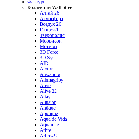
Фактуры
Коллекции Wall Street
Алтай 26
Атмосфера
Воздух 26
Грация-1
Зверополис
Моррисон
Мотивы
3D Force
3D Sys
AIR
Ajoure
Alexandra
Alhmagriby
Alive
Alive 22
Altay
Allusion
Antique
Applique
Aqua de Vida
Aquarelle
Arbre
Arbre-22