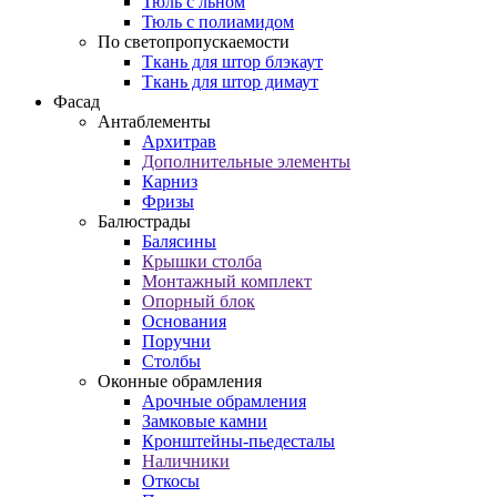
Тюль с льном
Тюль с полиамидом
По светопропускаемости
Ткань для штор блэкаут
Ткань для штор димаут
Фасад
Антаблементы
Архитрав
Дополнительные элементы
Карниз
Фризы
Балюстрады
Балясины
Крышки столба
Монтажный комплект
Опорный блок
Основания
Поручни
Столбы
Оконные обрамления
Арочные обрамления
Замковые камни
Кронштейны-пьедесталы
Наличники
Откосы