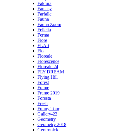
Faktura
Fantasy
Farfalle
Fauna
Fauna Zoom
Felicita
Ferma
Fiore
FLArt
Flo
Floreale
Florescence
Floreale 24
FLY DREAM
Flying Hill
Forest
Frame
Frame 2019
Foresta
Fresh
Funny Tour
Gallery-22
Geometry
Geometry 2018
Geotropick