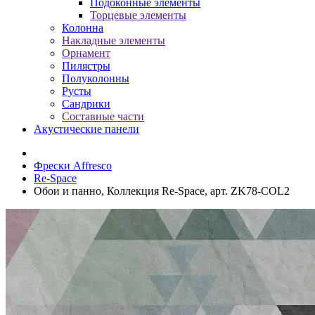
Подоконные элементы
Торцевые элементы
Колонна
Накладные элементы
Орнамент
Пилястры
Полуколонны
Русты
Сандрики
Составные части
Акустические панели
Фрески Affresco
Re-Space
Обои и панно, Коллекция Re-Space, арт. ZK78-COL2