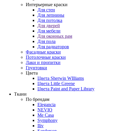
Интерьерные краски
Для стен
Для лепнины
Для потолка
Для дверей
Для мебели
Для оконных рам
Для пола
Для радиаторов
Фасадные краски
Потолочные краски
Лаки и пропитки
Грунтовки
Цвета
Цвета Sherwin WIlliams
Цвета Little Greene
Цвета Paint and Paper Library
Ткани
По брендам
Elegancia
NEVIO
Me Casa
Symphony
Iliv
Sanderson