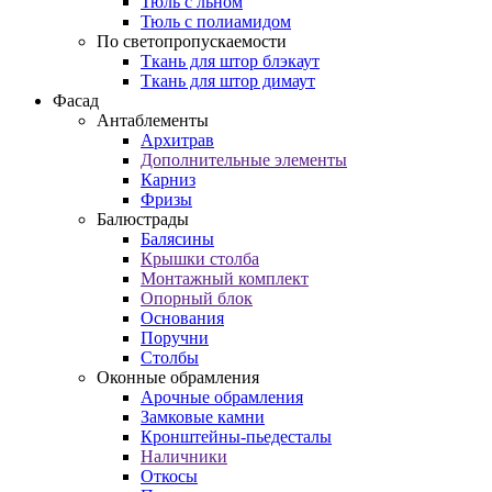
Тюль с льном
Тюль с полиамидом
По светопропускаемости
Ткань для штор блэкаут
Ткань для штор димаут
Фасад
Антаблементы
Архитрав
Дополнительные элементы
Карниз
Фризы
Балюстрады
Балясины
Крышки столба
Монтажный комплект
Опорный блок
Основания
Поручни
Столбы
Оконные обрамления
Арочные обрамления
Замковые камни
Кронштейны-пьедесталы
Наличники
Откосы