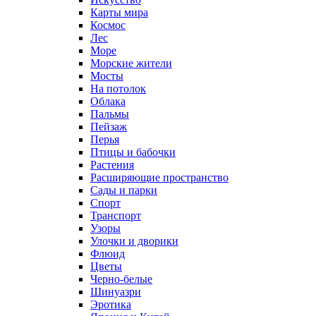
Карты мира
Космос
Лес
Море
Морские жители
Мосты
На потолок
Облака
Пальмы
Пейзаж
Перья
Птицы и бабочки
Растения
Расширяющие пространство
Сады и парки
Спорт
Транспорт
Узоры
Улочки и дворики
Флюид
Цветы
Черно-белые
Шинуазри
Эротика