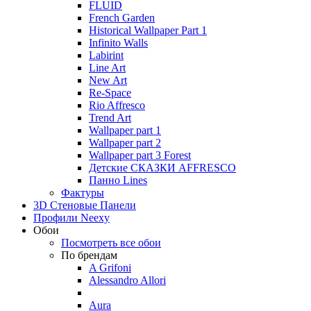
FLUID
French Garden
Historical Wallpaper Part 1
Infinito Walls
Labirint
Line Art
New Art
Re-Space
Rio Affresco
Trend Art
Wallpaper part 1
Wallpaper part 2
Wallpaper part 3 Forest
Детские СКАЗКИ AFFRESCO
Панно Lines
Фактуры
3D Стеновые Панели
Профили Neexy
Обои
Посмотреть все обои
По брендам
A Grifoni
Alessandro Allori
Aura