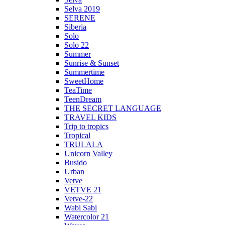
Selva 2019
SERENE
Siberia
Solo
Solo 22
Summer
Sunrise & Sunset
Summertime
SweetHome
TeaTime
TeenDream
THE SECRET LANGUAGE
TRAVEL KIDS
Trip to tropics
Tropical
TRULALA
Unicorn Valley
Busido
Urban
Vetve
VETVE 21
Vetve-22
Wabi Sabi
Watercolor 21