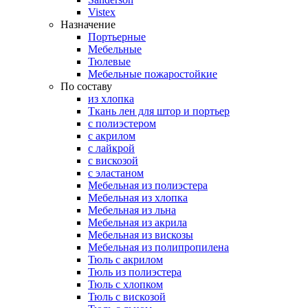
Vistex
Назначение
Портьерные
Мебельные
Тюлевые
Мебельные пожаростойкие
По составу
из хлопка
Ткань лен для штор и портьер
с полиэстером
с акрилом
с лайкрой
с вискозой
с эластаном
Мебельная из полиэстера
Мебельная из хлопка
Мебельная из льна
Мебельная из акрила
Мебельная из вискозы
Мебельная из полипропилена
Тюль с акрилом
Тюль из полиэстера
Тюль с хлопком
Тюль с вискозой