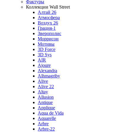
Фактуры
Коллекции Wall Street
Алтай 26
Атмосфера
Воздух 26
Грация-1
Зверополис
Моррисон
Мотивы
3D Force
3D Sys
AIR
Ajoure
Alexandra
Alhmagriby
Alive
Alive 22
Altay
Allusion
Antique
Applique
Aqua de Vida
Aquarelle
Arbre
Arbre-22