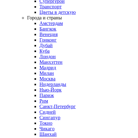
Супергерои
Транспорт
Цветы в детскую
Города и страны
Амстердам
Бангкок
Венеция
Гонконг
Дубай
Куба
Лондон
Манхэттен
Мадрид
Милан
Москва
Нидерланды
Нью-Йорк
Париж
Рим
Санкт-Петербург
Сидней
Сингапур
Токио
Чикаго
Шанхай