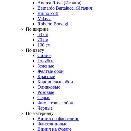
Andrea Rossi (Италия)
Bernardo Bartalucci (Италия)
Bruno Zoff
Milassa
Roberto Borzagi
По ширине
53 см
70 см
100 см
По цвету
Синие
Голубые
Зеленые
Желтые обои
Красные
Коричневые обои
Оливковые
Розовые
Серые
Фиолетовые обои
Черные
По материалу
Винил на флизелине
Флизелиновые
Винил на бумаге