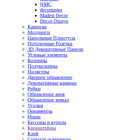
NMC
decomaster
Madest Decor
Decor-Dizayn
Карнизы
Молдинги
Напольные Плинтусы
Потолочные Розетки
3D Декоративные Панели
Угловые элементы
Колонны
Полуколонны
Пилястры
Дверное обрамление
Декоративные камины
Рейки
Обрамление арок
Обрамление зеркал
Уголки
Орнаменты
Ниши
Кессоны и купола
Кронштейны
Клей
Скрытое освещение