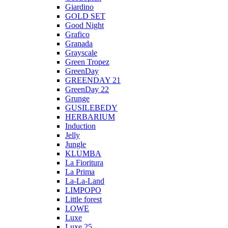
Giardino
GOLD SET
Good Night
Grafico
Granada
Grayscale
Green Tropez
GreenDay
GREENDAY 21
GreenDay 22
Grunge
GUSILEBEDY
HERBARIUM
Induction
Jelly
Jungle
KLUMBA
La Fioritura
La Prima
La-La-Land
LIMPOPO
Little forest
LOWE
Luxe
Luxe 25