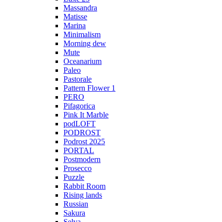
Massandra
Matisse
Marina
Minimalism
Morning dew
Mute
Oceanarium
Paleo
Pastorale
Pattern Flower 1
PERO
Pifagorica
Pink It Marble
podLOFT
PODROST
Podrost 2025
PORTAL
Postmodern
Prosecco
Puzzle
Rabbit Room
Rising lands
Russian
Sakura
Selva