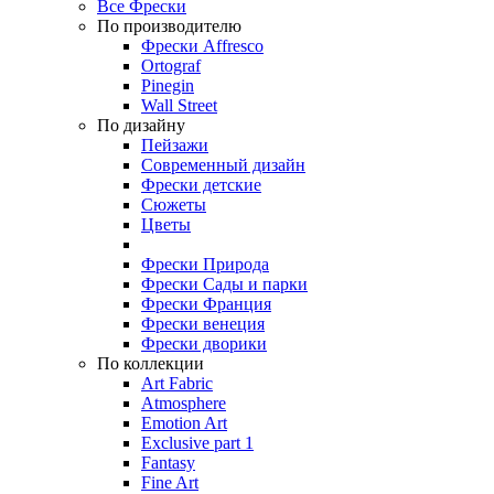
Все Фрески
По производителю
Фрески Affresco
Ortograf
Pinegin
Wall Street
По дизайну
Пейзажи
Современный дизайн
Фрески детские
Сюжеты
Цветы
Фрески Природа
Фрески Сады и парки
Фрески Франция
Фрески венеция
Фрески дворики
По коллекции
Art Fabric
Atmosphere
Emotion Art
Exclusive part 1
Fantasy
Fine Art