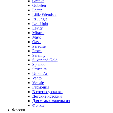
Grafika
Gobelen
Letter
Little Friends 2
Its Jungle
Led Light
Levity
Miracle
Misto
Oasis
Paradise
Pastel
Serenity
Silver and Gold
Splendo
Structura
Urban Art
Vento
Versale
Гармония
В гостях у сказки
Детские истории
Для самых маленьких
ФолкЪ
Фрески