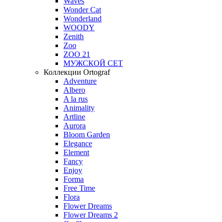
Waves
Wonder Cat
Wonderland
WOODY
Zenith
Zoo
ZOO 21
МУЖСКОЙ СЕТ
Коллекции Ortograf
Adventure
Albero
A la rus
Animality
Artline
Aurora
Bloom Garden
Elegance
Element
Fancy
Enjoy
Forma
Free Time
Flora
Flower Dreams
Flower Dreams 2