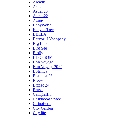
Arcadia
Astral
Astral 20
Astral-22
Azure
BabyWorld
Banyan Tree
BELLA
Beryozi I Vodopady
Big Little
Bird See
Birdly
BLOSSOM
Bon Voyage
Bon Voyage 2025
Botanica
Botanica 23
Breeze
Breeze 24
Brush
Calligraffiti
Childhood Space
Chinoiserie
City Garden
City life