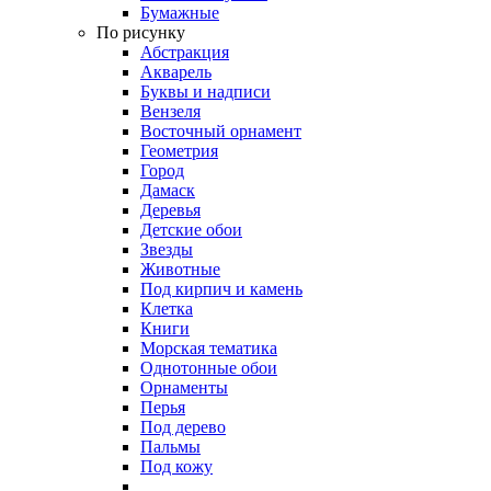
Бумажные
По рисунку
Абстракция
Акварель
Буквы и надписи
Вензеля
Восточный орнамент
Геометрия
Город
Дамаск
Деревья
Детские обои
Звезды
Животные
Под кирпич и камень
Клетка
Книги
Морская тематика
Однотонные обои
Орнаменты
Перья
Под дерево
Пальмы
Под кожу