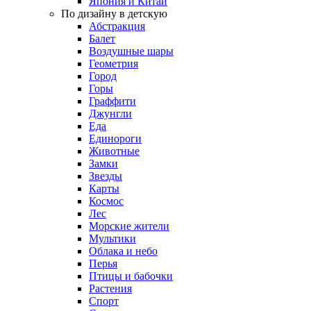
Япония и Китай
По дизайну в детскую
Абстракция
Балет
Воздушные шары
Геометрия
Город
Горы
Граффити
Джунгли
Еда
Единороги
Животные
Замки
Звезды
Карты
Космос
Лес
Морские жители
Мультики
Облака и небо
Перья
Птицы и бабочки
Растения
Спорт