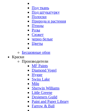
Под ткань
Под штукатурку
Полоски
Природа и растения
Птицы
Розы
Сюжет
черно белые
Цветы
Бесшовные обои
Краски
Производители
MF Paints
Diamond Vogel
Hygge
Swiss Lake
Milq
Sherwin Williams
Little Greene
Designers Guild
Paint and Paper Library
Farrow & Ball