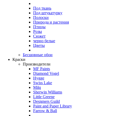
Под ткань
Под штукатурку
Полоски
Природа и растения
Птицы
Розы
Сюжет
черно белые
Цветы
Бесшовные обои
Краски
Производители
MF Paints
Diamond Vogel
Hygge
Swiss Lake
Milq
Sherwin Williams
Little Greene
Designers Guild
Paint and Paper Library
Farrow & Ball