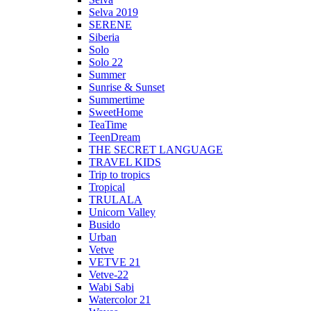
Selva 2019
SERENE
Siberia
Solo
Solo 22
Summer
Sunrise & Sunset
Summertime
SweetHome
TeaTime
TeenDream
THE SECRET LANGUAGE
TRAVEL KIDS
Trip to tropics
Tropical
TRULALA
Unicorn Valley
Busido
Urban
Vetve
VETVE 21
Vetve-22
Wabi Sabi
Watercolor 21