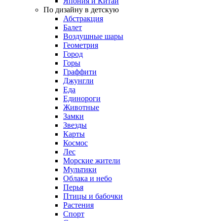
Япония и Китай
По дизайну в детскую
Абстракция
Балет
Воздушные шары
Геометрия
Город
Горы
Граффити
Джунгли
Еда
Единороги
Животные
Замки
Звезды
Карты
Космос
Лес
Морские жители
Мультики
Облака и небо
Перья
Птицы и бабочки
Растения
Спорт