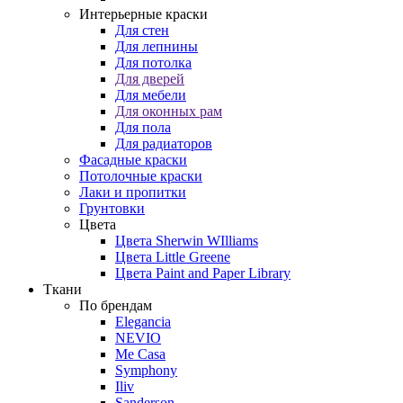
Интерьерные краски
Для стен
Для лепнины
Для потолка
Для дверей
Для мебели
Для оконных рам
Для пола
Для радиаторов
Фасадные краски
Потолочные краски
Лаки и пропитки
Грунтовки
Цвета
Цвета Sherwin WIlliams
Цвета Little Greene
Цвета Paint and Paper Library
Ткани
По брендам
Elegancia
NEVIO
Me Casa
Symphony
Iliv
Sanderson