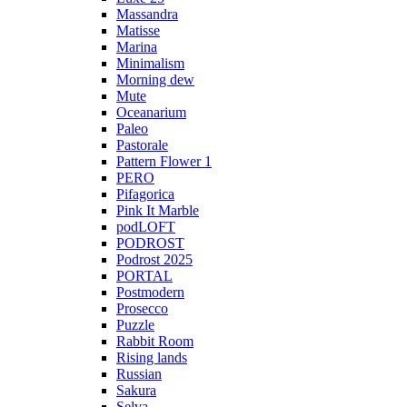
Massandra
Matisse
Marina
Minimalism
Morning dew
Mute
Oceanarium
Paleo
Pastorale
Pattern Flower 1
PERO
Pifagorica
Pink It Marble
podLOFT
PODROST
Podrost 2025
PORTAL
Postmodern
Prosecco
Puzzle
Rabbit Room
Rising lands
Russian
Sakura
Selva