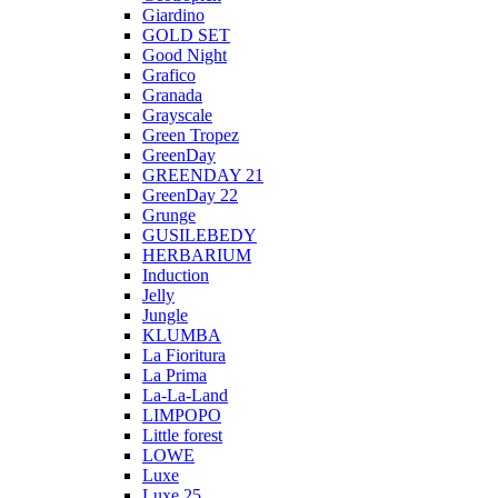
Giardino
GOLD SET
Good Night
Grafico
Granada
Grayscale
Green Tropez
GreenDay
GREENDAY 21
GreenDay 22
Grunge
GUSILEBEDY
HERBARIUM
Induction
Jelly
Jungle
KLUMBA
La Fioritura
La Prima
La-La-Land
LIMPOPO
Little forest
LOWE
Luxe
Luxe 25