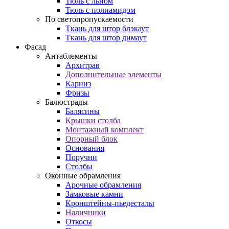
Тюль с льном
Тюль с полиамидом
По светопропускаемости
Ткань для штор блэкаут
Ткань для штор димаут
Фасад
Антаблементы
Архитрав
Дополнительные элементы
Карниз
Фризы
Балюстрады
Балясины
Крышки столба
Монтажный комплект
Опорный блок
Основания
Поручни
Столбы
Оконные обрамления
Арочные обрамления
Замковые камни
Кронштейны-пьедесталы
Наличники
Откосы