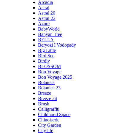
Arcadia
Astral
Astral 20
Astral-22
Azure
BabyWorld
Banyan Tree
BELLA
Beryozi I Vodopady
Big Little
Bird See
Birdly
BLOSSOM
Bon Voyage
Bon Voyage 2025
Botanica
Botanica 23
Breeze
Breeze 24
Brush
Calligraffiti
Childhood Space
Chinoiserie
City Garden
City life