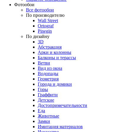
Фотообои
Все фотообои
По производителю
Wall Street
Ortograf
Pinegin
По дизайну
3D
Абстракция
Арки и колонны
Балконы и терассы
Ветви
Вид из окна
Водопады
Геометрия
Города и домики
Горы
Граффити
Детские
Достопримечательности
Еда
Животные
Замки
Имитация материалов
Искусство