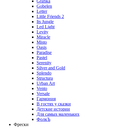
Grafika
Gobelen
Letter
Little Friends 2
Its Jungle
Led Light
Levity
Miracle
Misto
Oasis
Paradise
Pastel
Serenity
Silver and Gold
Splendo
Structura
Urban Art
Vento
Versale
Гармония
В гостях у сказки
Детские истории
Для самых маленьких
ФолкЪ
Фрески