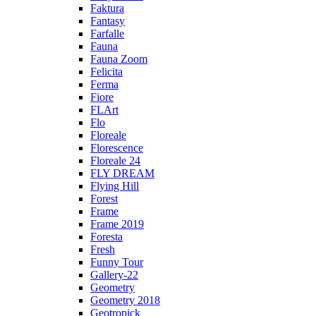
Faktura
Fantasy
Farfalle
Fauna
Fauna Zoom
Felicita
Ferma
Fiore
FLArt
Flo
Floreale
Florescence
Floreale 24
FLY DREAM
Flying Hill
Forest
Frame
Frame 2019
Foresta
Fresh
Funny Tour
Gallery-22
Geometry
Geometry 2018
Geotropick