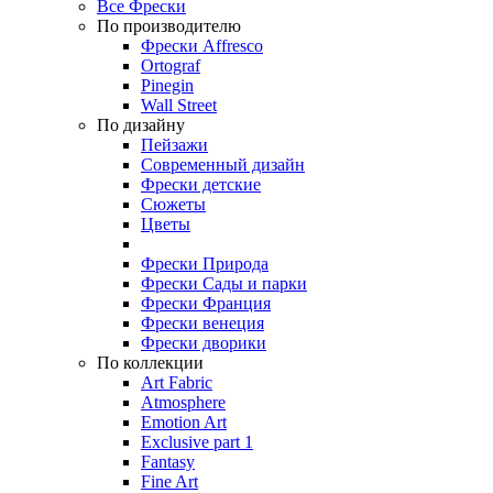
Все Фрески
По производителю
Фрески Affresco
Ortograf
Pinegin
Wall Street
По дизайну
Пейзажи
Современный дизайн
Фрески детские
Сюжеты
Цветы
Фрески Природа
Фрески Сады и парки
Фрески Франция
Фрески венеция
Фрески дворики
По коллекции
Art Fabric
Atmosphere
Emotion Art
Exclusive part 1
Fantasy
Fine Art