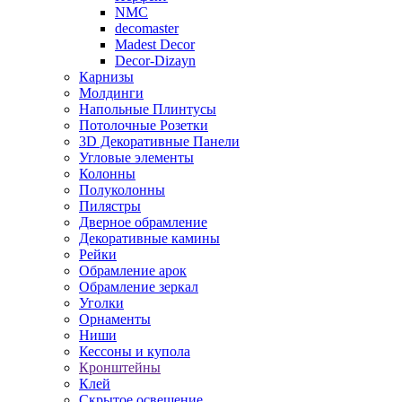
NMC
decomaster
Madest Decor
Decor-Dizayn
Карнизы
Молдинги
Напольные Плинтусы
Потолочные Розетки
3D Декоративные Панели
Угловые элементы
Колонны
Полуколонны
Пилястры
Дверное обрамление
Декоративные камины
Рейки
Обрамление арок
Обрамление зеркал
Уголки
Орнаменты
Ниши
Кессоны и купола
Кронштейны
Клей
Скрытое освещение