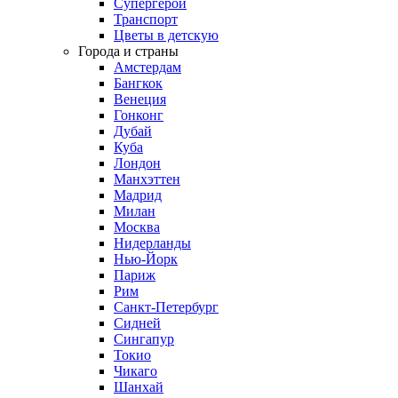
Супергерои
Транспорт
Цветы в детскую
Города и страны
Амстердам
Бангкок
Венеция
Гонконг
Дубай
Куба
Лондон
Манхэттен
Мадрид
Милан
Москва
Нидерланды
Нью-Йорк
Париж
Рим
Санкт-Петербург
Сидней
Сингапур
Токио
Чикаго
Шанхай