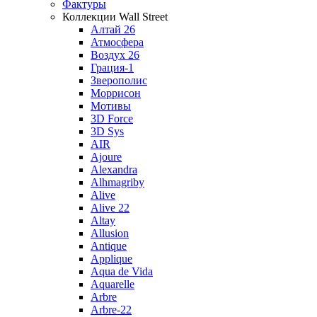
Фактуры
Коллекции Wall Street
Алтай 26
Атмосфера
Воздух 26
Грация-1
Зверополис
Моррисон
Мотивы
3D Force
3D Sys
AIR
Ajoure
Alexandra
Alhmagriby
Alive
Alive 22
Altay
Allusion
Antique
Applique
Aqua de Vida
Aquarelle
Arbre
Arbre-22