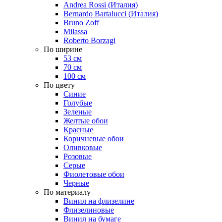
Andrea Rossi (Италия)
Bernardo Bartalucci (Италия)
Bruno Zoff
Milassa
Roberto Borzagi
По ширине
53 см
70 см
100 см
По цвету
Синие
Голубые
Зеленые
Желтые обои
Красные
Коричневые обои
Оливковые
Розовые
Серые
Фиолетовые обои
Черные
По материалу
Винил на флизелине
Флизелиновые
Винил на бумаге