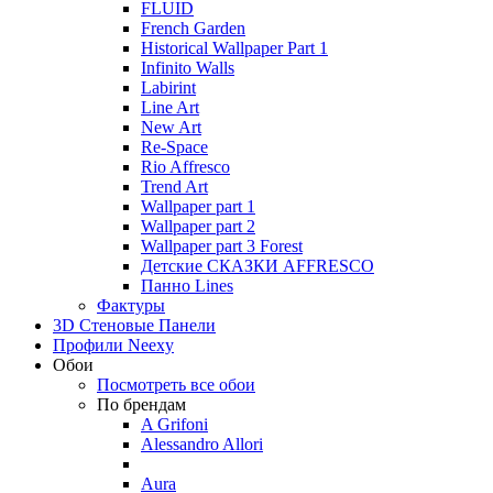
FLUID
French Garden
Historical Wallpaper Part 1
Infinito Walls
Labirint
Line Art
New Art
Re-Space
Rio Affresco
Trend Art
Wallpaper part 1
Wallpaper part 2
Wallpaper part 3 Forest
Детские СКАЗКИ AFFRESCO
Панно Lines
Фактуры
3D Стеновые Панели
Профили Neexy
Обои
Посмотреть все обои
По брендам
A Grifoni
Alessandro Allori
Aura