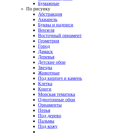
Бумажные
По рисунку
Абстракция
Акварель
Буквы и надписи
Вензеля
Восточный орнамент
Геометрия
Город
Дамаск
Деревья
Детские обои
Звезды
Животные
Под кирпич и камень
Клетка
Книги
Морская тематика
Однотонные обои
Орнаменты
Перья
Под дерево
Пальмы
Под кожу