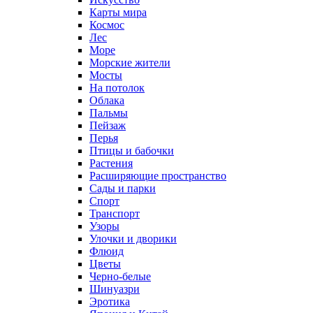
Карты мира
Космос
Лес
Море
Морские жители
Мосты
На потолок
Облака
Пальмы
Пейзаж
Перья
Птицы и бабочки
Растения
Расширяющие пространство
Сады и парки
Спорт
Транспорт
Узоры
Улочки и дворики
Флюид
Цветы
Черно-белые
Шинуазри
Эротика