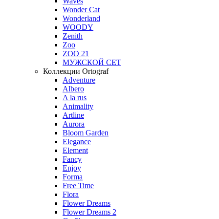
Waves
Wonder Cat
Wonderland
WOODY
Zenith
Zoo
ZOO 21
МУЖСКОЙ СЕТ
Коллекции Ortograf
Adventure
Albero
A la rus
Animality
Artline
Aurora
Bloom Garden
Elegance
Element
Fancy
Enjoy
Forma
Free Time
Flora
Flower Dreams
Flower Dreams 2