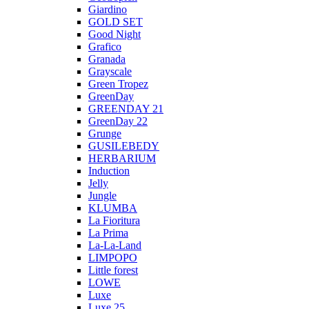
Giardino
GOLD SET
Good Night
Grafico
Granada
Grayscale
Green Tropez
GreenDay
GREENDAY 21
GreenDay 22
Grunge
GUSILEBEDY
HERBARIUM
Induction
Jelly
Jungle
KLUMBA
La Fioritura
La Prima
La-La-Land
LIMPOPO
Little forest
LOWE
Luxe
Luxe 25