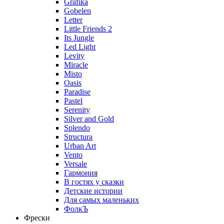
Grafika
Gobelen
Letter
Little Friends 2
Its Jungle
Led Light
Levity
Miracle
Misto
Oasis
Paradise
Pastel
Serenity
Silver and Gold
Splendo
Structura
Urban Art
Vento
Versale
Гармония
В гостях у сказки
Детские истории
Для самых маленьких
ФолкЪ
Фрески