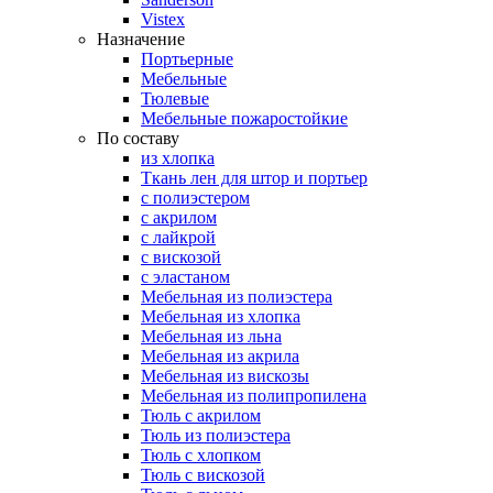
Vistex
Назначение
Портьерные
Мебельные
Тюлевые
Мебельные пожаростойкие
По составу
из хлопка
Ткань лен для штор и портьер
с полиэстером
с акрилом
с лайкрой
с вискозой
с эластаном
Мебельная из полиэстера
Мебельная из хлопка
Мебельная из льна
Мебельная из акрила
Мебельная из вискозы
Мебельная из полипропилена
Тюль с акрилом
Тюль из полиэстера
Тюль с хлопком
Тюль с вискозой