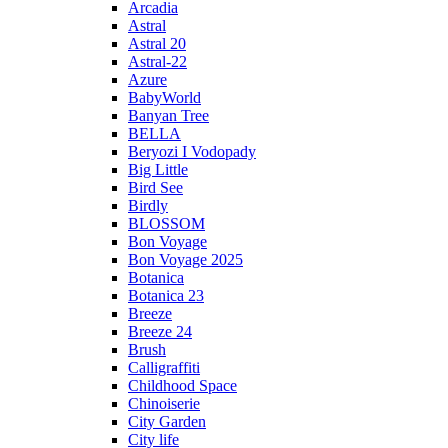
Arcadia
Astral
Astral 20
Astral-22
Azure
BabyWorld
Banyan Tree
BELLA
Beryozi I Vodopady
Big Little
Bird See
Birdly
BLOSSOM
Bon Voyage
Bon Voyage 2025
Botanica
Botanica 23
Breeze
Breeze 24
Brush
Calligraffiti
Childhood Space
Chinoiserie
City Garden
City life