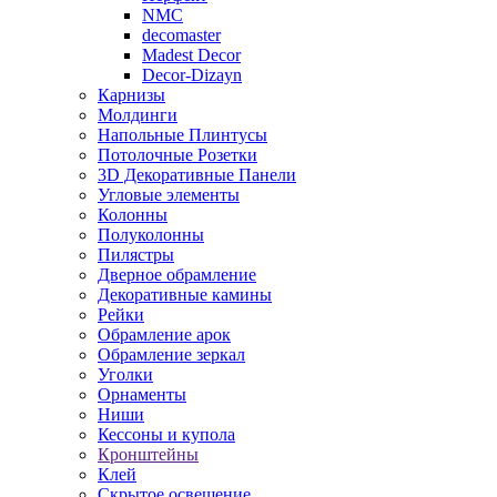
NMC
decomaster
Madest Decor
Decor-Dizayn
Карнизы
Молдинги
Напольные Плинтусы
Потолочные Розетки
3D Декоративные Панели
Угловые элементы
Колонны
Полуколонны
Пилястры
Дверное обрамление
Декоративные камины
Рейки
Обрамление арок
Обрамление зеркал
Уголки
Орнаменты
Ниши
Кессоны и купола
Кронштейны
Клей
Скрытое освещение