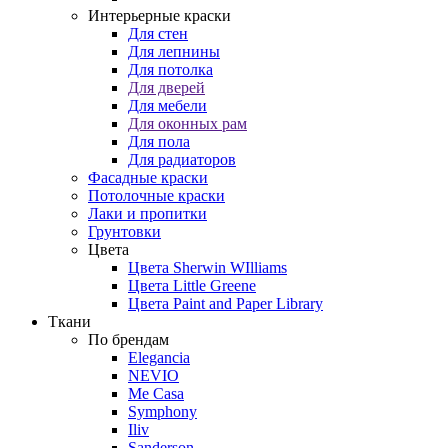
Интерьерные краски
Для стен
Для лепнины
Для потолка
Для дверей
Для мебели
Для оконных рам
Для пола
Для радиаторов
Фасадные краски
Потолочные краски
Лаки и пропитки
Грунтовки
Цвета
Цвета Sherwin WIlliams
Цвета Little Greene
Цвета Paint and Paper Library
Ткани
По брендам
Elegancia
NEVIO
Me Casa
Symphony
Iliv
Sanderson