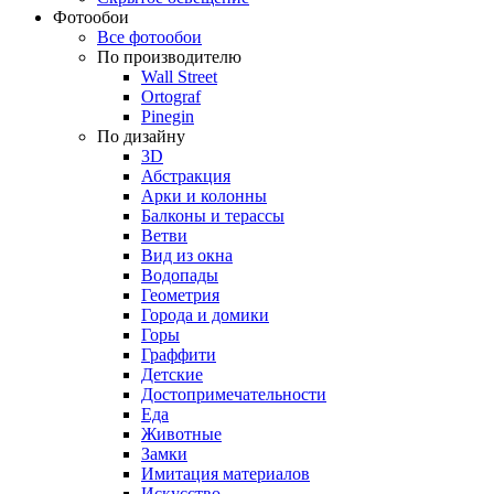
Фотообои
Все фотообои
По производителю
Wall Street
Ortograf
Pinegin
По дизайну
3D
Абстракция
Арки и колонны
Балконы и терассы
Ветви
Вид из окна
Водопады
Геометрия
Города и домики
Горы
Граффити
Детские
Достопримечательности
Еда
Животные
Замки
Имитация материалов
Искусство