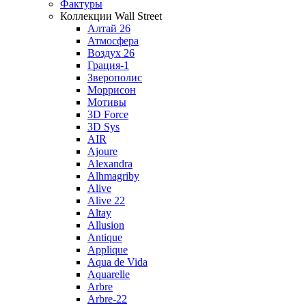
Фактуры
Коллекции Wall Street
Алтай 26
Атмосфера
Воздух 26
Грация-1
Зверополис
Моррисон
Мотивы
3D Force
3D Sys
AIR
Ajoure
Alexandra
Alhmagriby
Alive
Alive 22
Altay
Allusion
Antique
Applique
Aqua de Vida
Aquarelle
Arbre
Arbre-22