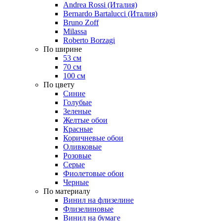
Andrea Rossi (Италия)
Bernardo Bartalucci (Италия)
Bruno Zoff
Milassa
Roberto Borzagi
По ширине
53 см
70 см
100 см
По цвету
Синие
Голубые
Зеленые
Желтые обои
Красные
Коричневые обои
Оливковые
Розовые
Серые
Фиолетовые обои
Черные
По материалу
Винил на флизелине
Флизелиновые
Винил на бумаге