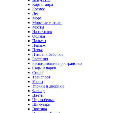
Карты мира
Космос
Лес
Море
Морские жители
Мосты
На потолок
Облака
Пальмы
Пейзаж
Перья
Птицы и бабочки
Растения
Расширяющие пространство
Сады и парки
Спорт
Транспорт
Узоры
Улочки и дворики
Флюид
Цветы
Черно-белые
Шинуазри
Эротика