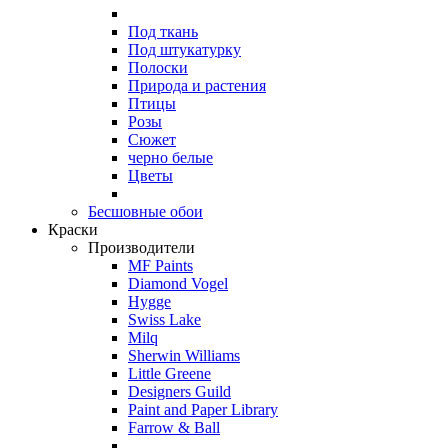
Под ткань
Под штукатурку
Полоски
Природа и растения
Птицы
Розы
Сюжет
черно белые
Цветы
Бесшовные обои
Краски
Производители
MF Paints
Diamond Vogel
Hygge
Swiss Lake
Milq
Sherwin Williams
Little Greene
Designers Guild
Paint and Paper Library
Farrow & Ball