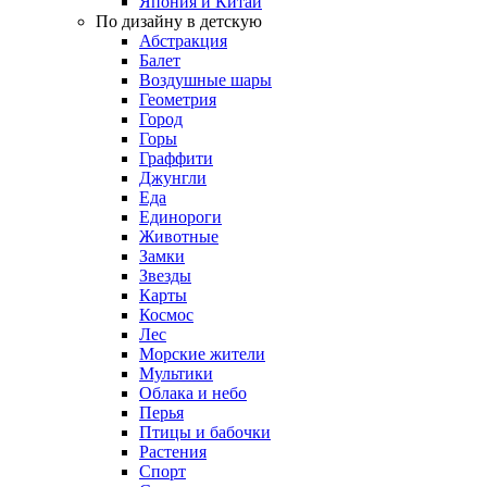
Япония и Китай
По дизайну в детскую
Абстракция
Балет
Воздушные шары
Геометрия
Город
Горы
Граффити
Джунгли
Еда
Единороги
Животные
Замки
Звезды
Карты
Космос
Лес
Морские жители
Мультики
Облака и небо
Перья
Птицы и бабочки
Растения
Спорт