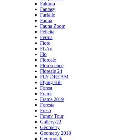
Faktura
Fantasy
Farfalle
Fauna
Fauna Zoom
Felicita
Ferma
Fiore
FLArt
Flo
Floreale
Florescence
Floreale 24
FLY DREAM
Flying Hill
Forest
Frame
Frame 2019
Foresta
Fresh
Funny Tour
Gallery-22
Geometry
Geometry 2018
Geotropick