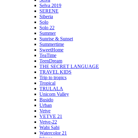
Selva 2019
SERENE
Siberia
Solo
Solo 22
Summer
Sunrise & Sunset
Summertime
SweetHome
TeaTime
TeenDream
THE SECRET LANGUAGE
TRAVEL KIDS
Trip to tropics
Tropical
TRULALA
Unicorn Valley
Busido
Urban
Vetve
VETVE 21
Vetve-22
Wabi Sabi
Watercolor 21