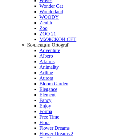
Waves
Wonder Cat
Wonderland
WOODY
Zenith
Zoo
ZOO 21
МУЖСКОЙ СЕТ
Коллекции Ortograf
Adventure
Albero
A la rus
Animality
Artline
Aurora
Bloom Garden
Elegance
Element
Fancy
Enjoy
Forma
Free Time
Flora
Flower Dreams
Flower Dreams 2