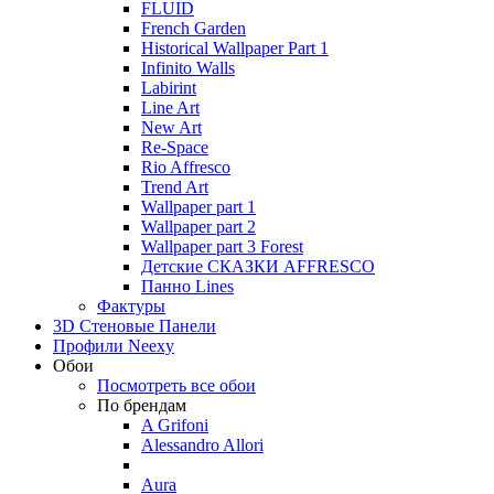
FLUID
French Garden
Historical Wallpaper Part 1
Infinito Walls
Labirint
Line Art
New Art
Re-Space
Rio Affresco
Trend Art
Wallpaper part 1
Wallpaper part 2
Wallpaper part 3 Forest
Детские СКАЗКИ AFFRESCO
Панно Lines
Фактуры
3D Стеновые Панели
Профили Neexy
Обои
Посмотреть все обои
По брендам
A Grifoni
Alessandro Allori
Aura