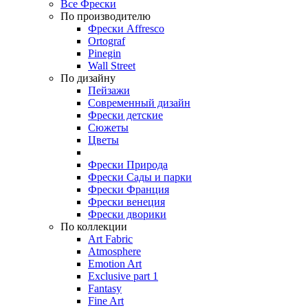
Все Фрески
По производителю
Фрески Affresco
Ortograf
Pinegin
Wall Street
По дизайну
Пейзажи
Современный дизайн
Фрески детские
Сюжеты
Цветы
Фрески Природа
Фрески Сады и парки
Фрески Франция
Фрески венеция
Фрески дворики
По коллекции
Art Fabric
Atmosphere
Emotion Art
Exclusive part 1
Fantasy
Fine Art