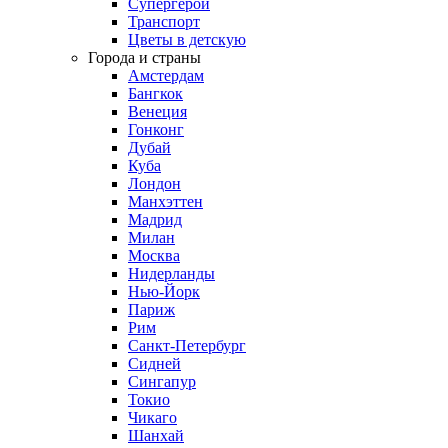
Супергерои
Транспорт
Цветы в детскую
Города и страны
Амстердам
Бангкок
Венеция
Гонконг
Дубай
Куба
Лондон
Манхэттен
Мадрид
Милан
Москва
Нидерланды
Нью-Йорк
Париж
Рим
Санкт-Петербург
Сидней
Сингапур
Токио
Чикаго
Шанхай