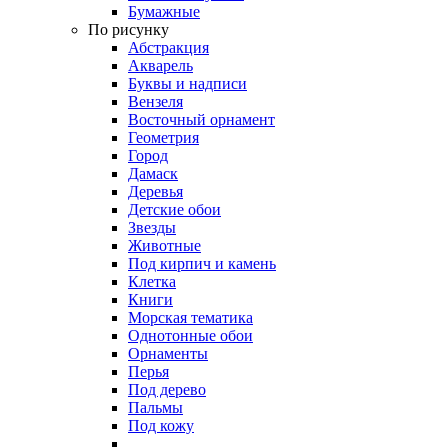
Бумажные
По рисунку
Абстракция
Акварель
Буквы и надписи
Вензеля
Восточный орнамент
Геометрия
Город
Дамаск
Деревья
Детские обои
Звезды
Животные
Под кирпич и камень
Клетка
Книги
Морская тематика
Однотонные обои
Орнаменты
Перья
Под дерево
Пальмы
Под кожу