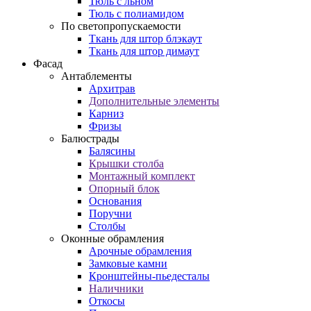
Тюль с льном
Тюль с полиамидом
По светопропускаемости
Ткань для штор блэкаут
Ткань для штор димаут
Фасад
Антаблементы
Архитрав
Дополнительные элементы
Карниз
Фризы
Балюстрады
Балясины
Крышки столба
Монтажный комплект
Опорный блок
Основания
Поручни
Столбы
Оконные обрамления
Арочные обрамления
Замковые камни
Кронштейны-пьедесталы
Наличники
Откосы