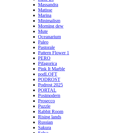
Massandra
Matisse
Marina
Minimalism
Morning dew
Mute
Oceanarium
Paleo
Pastorale
Pattern Flower 1
PERO
Pifagorica
Pink It Marble
podLOFT
PODROST
Podrost 2025
PORTAL
Postmodern
Prosecco
Puzzle
Rabbit Room
Rising lands
Russian
Sakura
Selva