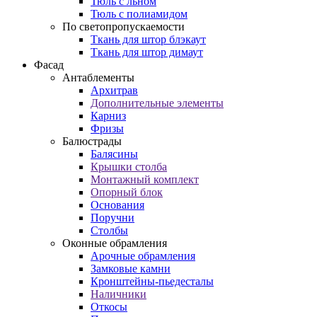
Тюль с льном
Тюль с полиамидом
По светопропускаемости
Ткань для штор блэкаут
Ткань для штор димаут
Фасад
Антаблементы
Архитрав
Дополнительные элементы
Карниз
Фризы
Балюстрады
Балясины
Крышки столба
Монтажный комплект
Опорный блок
Основания
Поручни
Столбы
Оконные обрамления
Арочные обрамления
Замковые камни
Кронштейны-пьедесталы
Наличники
Откосы