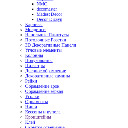
NMC
decomaster
Madest Decor
Decor-Dizayn
Карнизы
Молдинги
Напольные Плинтусы
Потолочные Розетки
3D Декоративные Панели
Угловые элементы
Колонны
Полуколонны
Пилястры
Дверное обрамление
Декоративные камины
Рейки
Обрамление арок
Обрамление зеркал
Уголки
Орнаменты
Ниши
Кессоны и купола
Кронштейны
Клей
Скрытое освещение