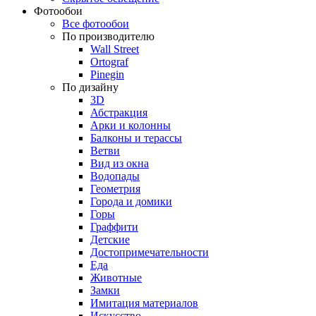
Фотообои
Все фотообои
По производителю
Wall Street
Ortograf
Pinegin
По дизайну
3D
Абстракция
Арки и колонны
Балконы и терассы
Ветви
Вид из окна
Водопады
Геометрия
Города и домики
Горы
Граффити
Детские
Достопримечательности
Еда
Животные
Замки
Имитация материалов
Искусство