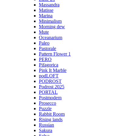
Massandra
Matisse
Marina
Minimalism
Morning dew
Mute
Oceanarium
Paleo
Pastorale
Pattern Flower 1
PERO
Pifagorica
Pink It Marble
podLOFT
PODROST
Podrost 2025
PORTAL
Postmodern
Prosecco
Puzzle
Rabbit Room
Rising lands
Russian
Sakura
Selva