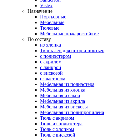
Vistex
Назначение
Портьерные
Мебельные
Тюлевые
Мебельные пожаростойкие
По составу
из хлопка
Ткань лен для штор и портьер
с полиэстером
с акрилом
с лайкрой
с вискозой
с эластаном
Мебельная из полиэстера
Мебельная из хлопка
Мебельная из льна
Мебельная из акрила
Мебельная из вискозы
Мебельная из полипропилена
Тюль с акрилом
Тюль из полиэстера
Тюль с хлопком
Тюль с вискозой