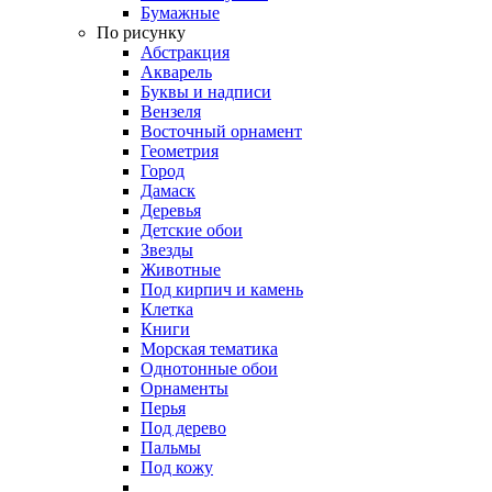
Бумажные
По рисунку
Абстракция
Акварель
Буквы и надписи
Вензеля
Восточный орнамент
Геометрия
Город
Дамаск
Деревья
Детские обои
Звезды
Животные
Под кирпич и камень
Клетка
Книги
Морская тематика
Однотонные обои
Орнаменты
Перья
Под дерево
Пальмы
Под кожу