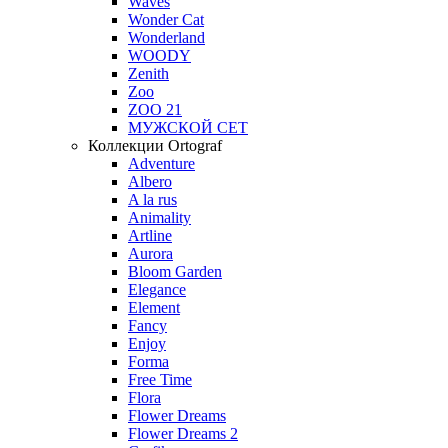
Waves
Wonder Cat
Wonderland
WOODY
Zenith
Zoo
ZOO 21
МУЖСКОЙ СЕТ
Коллекции Ortograf
Adventure
Albero
A la rus
Animality
Artline
Aurora
Bloom Garden
Elegance
Element
Fancy
Enjoy
Forma
Free Time
Flora
Flower Dreams
Flower Dreams 2