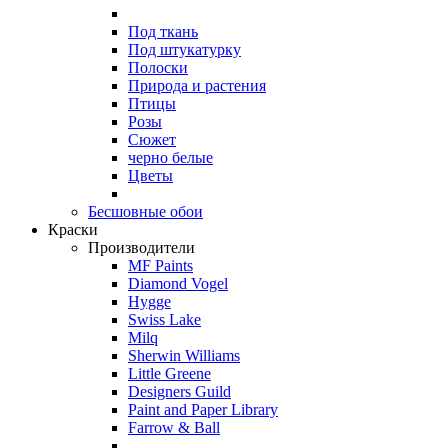
Под ткань
Под штукатурку
Полоски
Природа и растения
Птицы
Розы
Сюжет
черно белые
Цветы
Бесшовные обои
Краски
Производители
MF Paints
Diamond Vogel
Hygge
Swiss Lake
Milq
Sherwin Williams
Little Greene
Designers Guild
Paint and Paper Library
Farrow & Ball