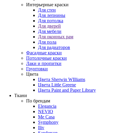
Интерьерные краски
Для стен
Для лепнины
Для потолка
Для дверей
Для мебели
Для оконных рам
Для пола
Для радиаторов
Фасадные краски
Потолочные краски
Лаки и пропитки
Грунтовки
Цвета
Цвета Sherwin WIlliams
Цвета Little Greene
Цвета Paint and Paper Library
Ткани
По брендам
Elegancia
NEVIO
Me Casa
Symphony
Iliv
Sanderson