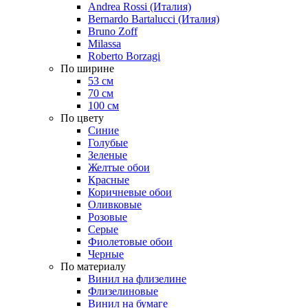
Andrea Rossi (Италия)
Bernardo Bartalucci (Италия)
Bruno Zoff
Milassa
Roberto Borzagi
По ширине
53 см
70 см
100 см
По цвету
Синие
Голубые
Зеленые
Желтые обои
Красные
Коричневые обои
Оливковые
Розовые
Серые
Фиолетовые обои
Черные
По материалу
Винил на флизелине
Флизелиновые
Винил на бумаге