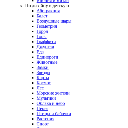
Япония и Китай
По дизайну в детскую
Абстракция
Балет
Воздушные шары
Геометрия
Город
Горы
Граффити
Джунгли
Еда
Единороги
Животные
Замки
Звезды
Карты
Космос
Лес
Морские жители
Мультики
Облака и небо
Перья
Птицы и бабочки
Растения
Спорт