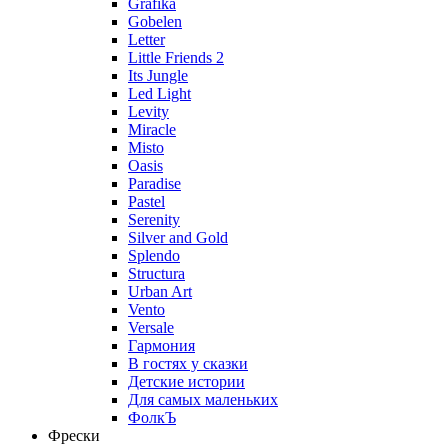
Grafika
Gobelen
Letter
Little Friends 2
Its Jungle
Led Light
Levity
Miracle
Misto
Oasis
Paradise
Pastel
Serenity
Silver and Gold
Splendo
Structura
Urban Art
Vento
Versale
Гармония
В гостях у сказки
Детские истории
Для самых маленьких
ФолкЪ
Фрески