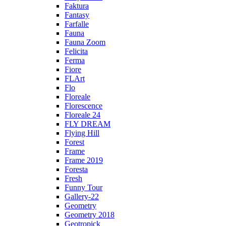
Faktura
Fantasy
Farfalle
Fauna
Fauna Zoom
Felicita
Ferma
Fiore
FLArt
Flo
Floreale
Florescence
Floreale 24
FLY DREAM
Flying Hill
Forest
Frame
Frame 2019
Foresta
Fresh
Funny Tour
Gallery-22
Geometry
Geometry 2018
Geotropick