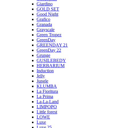
Giardino
GOLD SET
Good Night
Grafico
Granada
Grayscale
Green Tropez
GreenDay
GREENDAY 21
GreenDay 22
Grunge
GUSILEBEDY
HERBARIUM
Induction
Jelly
Jungle
KLUMBA
La Fioritura
La Prima
La-La-Land
LIMPOPO
Little forest
LOWE
Luxe
Luxe 25