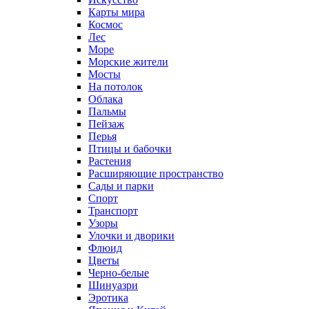
Карты мира
Космос
Лес
Море
Морские жители
Мосты
На потолок
Облака
Пальмы
Пейзаж
Перья
Птицы и бабочки
Растения
Расширяющие пространство
Сады и парки
Спорт
Транспорт
Узоры
Улочки и дворики
Флюид
Цветы
Черно-белые
Шинуазри
Эротика