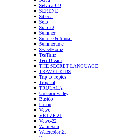
Selva 2019
SERENE
Siberia
Solo
Solo 22
Summer
Sunrise & Sunset
Summertime
SweetHome
TeaTime
TeenDream
THE SECRET LANGUAGE
TRAVEL KIDS
Trip to tropics
Tropical
TRULALA
Unicorn Valley
Busido
Urban
Vetve
VETVE 21
Vetve-22
Wabi Sabi
Watercolor 21