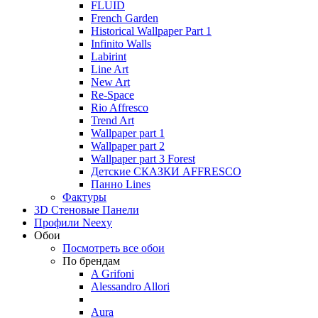
FLUID
French Garden
Historical Wallpaper Part 1
Infinito Walls
Labirint
Line Art
New Art
Re-Space
Rio Affresco
Trend Art
Wallpaper part 1
Wallpaper part 2
Wallpaper part 3 Forest
Детские СКАЗКИ AFFRESCO
Панно Lines
Фактуры
3D Стеновые Панели
Профили Neexy
Обои
Посмотреть все обои
По брендам
A Grifoni
Alessandro Allori
Aura