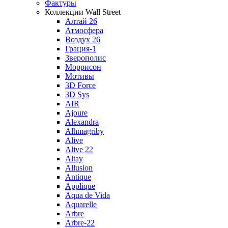
Фактуры
Коллекции Wall Street
Алтай 26
Атмосфера
Воздух 26
Грация-1
Зверополис
Моррисон
Мотивы
3D Force
3D Sys
AIR
Ajoure
Alexandra
Alhmagriby
Alive
Alive 22
Altay
Allusion
Antique
Applique
Aqua de Vida
Aquarelle
Arbre
Arbre-22