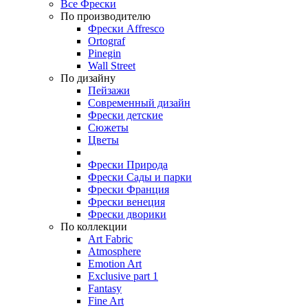
Все Фрески
По производителю
Фрески Affresco
Ortograf
Pinegin
Wall Street
По дизайну
Пейзажи
Современный дизайн
Фрески детские
Сюжеты
Цветы
Фрески Природа
Фрески Сады и парки
Фрески Франция
Фрески венеция
Фрески дворики
По коллекции
Art Fabric
Atmosphere
Emotion Art
Exclusive part 1
Fantasy
Fine Art