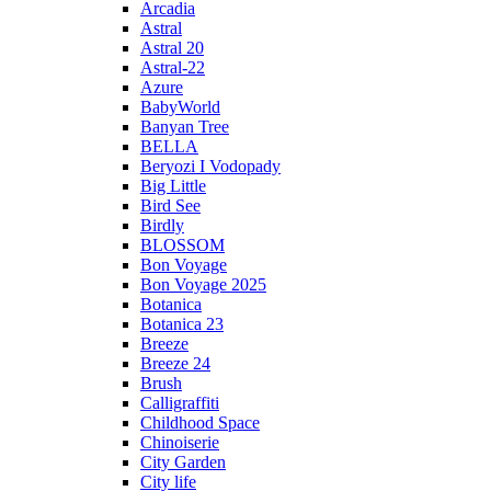
Arcadia
Astral
Astral 20
Astral-22
Azure
BabyWorld
Banyan Tree
BELLA
Beryozi I Vodopady
Big Little
Bird See
Birdly
BLOSSOM
Bon Voyage
Bon Voyage 2025
Botanica
Botanica 23
Breeze
Breeze 24
Brush
Calligraffiti
Childhood Space
Chinoiserie
City Garden
City life