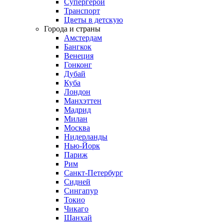
Супергерои
Транспорт
Цветы в детскую
Города и страны
Амстердам
Бангкок
Венеция
Гонконг
Дубай
Куба
Лондон
Манхэттен
Мадрид
Милан
Москва
Нидерланды
Нью-Йорк
Париж
Рим
Санкт-Петербург
Сидней
Сингапур
Токио
Чикаго
Шанхай