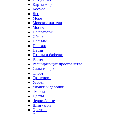
Карты мира
Космос
Лес
Море
Морские жители
Мосты
На потолок
Облака
Пальмы
Пейзаж
Перья
Птицы и бабочки
Растения
Расширяющие пространство
Сады и парки
Спорт
Транспорт
Узоры
Улочки и дворики
Флюид
Цветы
Черно-белые
Шинуазри
Эротика