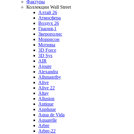
Фактуры
Коллекции Wall Street
Алтай 26
Атмосфера
Воздух 26
Грация-1
Зверополис
Моррисон
Мотивы
3D Force
3D Sys
AIR
Ajoure
Alexandra
Alhmagriby
Alive
Alive 22
Altay
Allusion
Antique
Applique
Aqua de Vida
Aquarelle
Arbre
Arbre-22