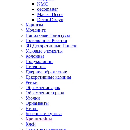
NMC
decomaster
Madest Decor
Decor-Dizayn
Карнизы
Молдинги
Напольные Плинтусы
Потолочные Розетки
3D Декоративные Панели
Угловые элементы
Колонны
Полуколонны
Пилястры
Дверное обрамление
Декоративные камины
Рейки
Обрамление арок
Обрамление зеркал
Уголки
Орнаменты
Ниши
Кессоны и купола
Кронштейны
Клей
Скрытое освещение