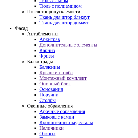
Тюль с льном
Тюль с полиамидом
По светопропускаемости
Ткань для штор блэкаут
Ткань для штор димаут
Фасад
Антаблементы
Архитрав
Дополнительные элементы
Карниз
Фризы
Балюстрады
Балясины
Крышки столба
Монтажный комплект
Опорный блок
Основания
Поручни
Столбы
Оконные обрамления
Арочные обрамления
Замковые камни
Кронштейны-пьедесталы
Наличники
Откосы