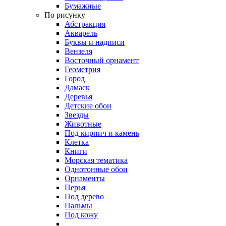
Бумажные
По рисунку
Абстракция
Акварель
Буквы и надписи
Вензеля
Восточный орнамент
Геометрия
Город
Дамаск
Деревья
Детские обои
Звезды
Животные
Под кирпич и камень
Клетка
Книги
Морская тематика
Однотонные обои
Орнаменты
Перья
Под дерево
Пальмы
Под кожу