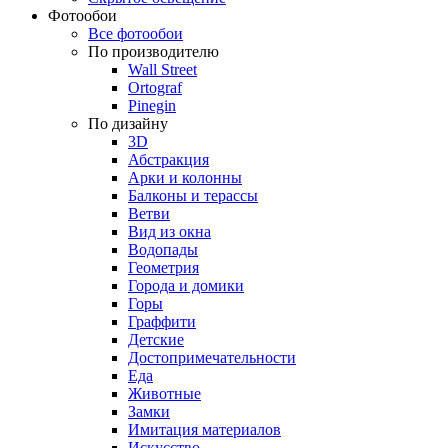
Фотообои
Все фотообои
По производителю
Wall Street
Ortograf
Pinegin
По дизайну
3D
Абстракция
Арки и колонны
Балконы и терассы
Ветви
Вид из окна
Водопады
Геометрия
Города и домики
Горы
Граффити
Детские
Достопримечательности
Еда
Животные
Замки
Имитация материалов
Искусство