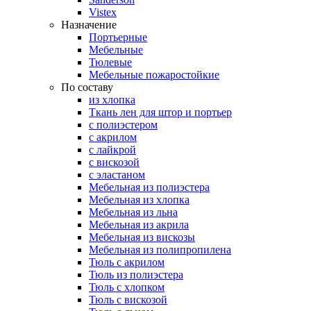
Vistex
Назначение
Портьерные
Мебельные
Тюлевые
Мебельные пожаростойкие
По составу
из хлопка
Ткань лен для штор и портьер
с полиэстером
с акрилом
с лайкрой
с вискозой
с эластаном
Мебельная из полиэстера
Мебельная из хлопка
Мебельная из льна
Мебельная из акрила
Мебельная из вискозы
Мебельная из полипропилена
Тюль с акрилом
Тюль из полиэстера
Тюль с хлопком
Тюль с вискозой