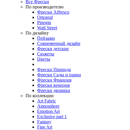
Все Фрески
По производителю
Фрески Affresco
Ortograf
Pinegin
Wall Street
По дизайну
Пейзажи
Современный дизайн
Фрески детские
Сюжеты
Цветы
Фрески Природа
Фрески Сады и парки
Фрески Франция
Фрески венеция
Фрески дворики
По коллекции
Art Fabric
Atmosphere
Emotion Art
Exclusive part 1
Fantasy
Fine Art