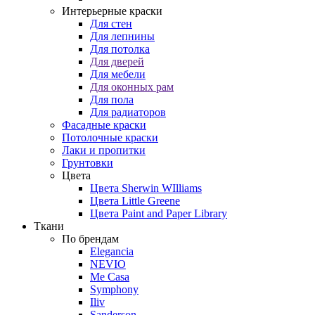
Интерьерные краски
Для стен
Для лепнины
Для потолка
Для дверей
Для мебели
Для оконных рам
Для пола
Для радиаторов
Фасадные краски
Потолочные краски
Лаки и пропитки
Грунтовки
Цвета
Цвета Sherwin WIlliams
Цвета Little Greene
Цвета Paint and Paper Library
Ткани
По брендам
Elegancia
NEVIO
Me Casa
Symphony
Iliv
Sanderson