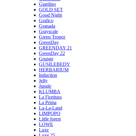
Giardino
GOLD SET
Good Night
Grafico
Granada
Grayscale
Green Tropez
GreenDay
GREENDAY 21
GreenDay 22
Grunge
GUSILEBEDY
HERBARIUM
Induction
Jelly
Jungle
KLUMBA
La Fioritura
La Prima
La-La-Land
LIMPOPO
Little forest
LOWE
Luxe
Luxe 25