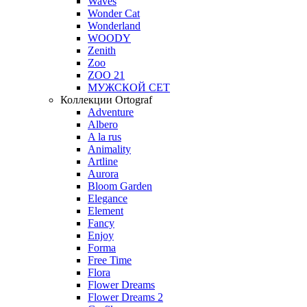
Waves
Wonder Cat
Wonderland
WOODY
Zenith
Zoo
ZOO 21
МУЖСКОЙ СЕТ
Коллекции Ortograf
Adventure
Albero
A la rus
Animality
Artline
Aurora
Bloom Garden
Elegance
Element
Fancy
Enjoy
Forma
Free Time
Flora
Flower Dreams
Flower Dreams 2