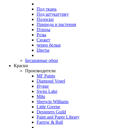
Под ткань
Под штукатурку
Полоски
Природа и растения
Птицы
Розы
Сюжет
черно белые
Цветы
Бесшовные обои
Краски
Производители
MF Paints
Diamond Vogel
Hygge
Swiss Lake
Milq
Sherwin Williams
Little Greene
Designers Guild
Paint and Paper Library
Farrow & Ball