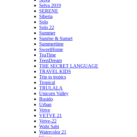
Selva 2019
SERENE
Siberia
Solo
Solo 22
Summer
Sunrise & Sunset
Summertime
SweetHome
TeaTime
TeenDream
THE SECRET LANGUAGE
TRAVEL KIDS
Trip to tropics
Tropical
TRULALA
Unicorn Valley
Busido
Urban
Vetve
VETVE 21
Vetve-22
Wabi Sabi
Watercolor 21