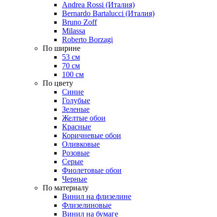
Andrea Rossi (Италия)
Bernardo Bartalucci (Италия)
Bruno Zoff
Milassa
Roberto Borzagi
По ширине
53 см
70 см
100 см
По цвету
Синие
Голубые
Зеленые
Желтые обои
Красные
Коричневые обои
Оливковые
Розовые
Серые
Фиолетовые обои
Черные
По материалу
Винил на флизелине
Флизелиновые
Винил на бумаге