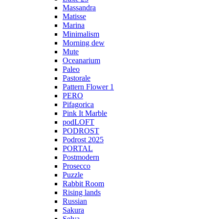
Massandra
Matisse
Marina
Minimalism
Morning dew
Mute
Oceanarium
Paleo
Pastorale
Pattern Flower 1
PERO
Pifagorica
Pink It Marble
podLOFT
PODROST
Podrost 2025
PORTAL
Postmodern
Prosecco
Puzzle
Rabbit Room
Rising lands
Russian
Sakura
Selva