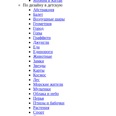
Япония и Китай
По дизайну в детскую
Абстракция
Балет
Воздушные шары
Геометрия
Город
Горы
Граффити
Джунгли
Еда
Единороги
Животные
Замки
Звезды
Карты
Космос
Лес
Морские жители
Мультики
Облака и небо
Перья
Птицы и бабочки
Растения
Спорт