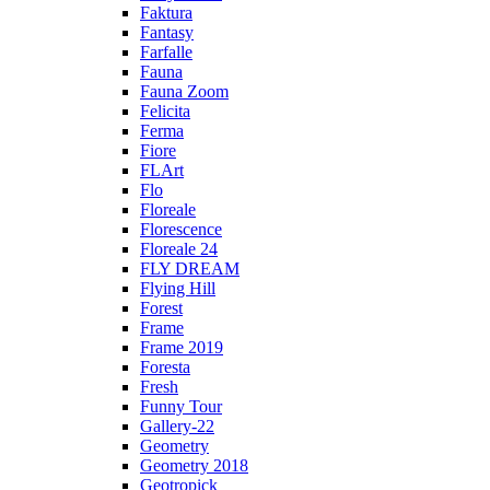
Faktura
Fantasy
Farfalle
Fauna
Fauna Zoom
Felicita
Ferma
Fiore
FLArt
Flo
Floreale
Florescence
Floreale 24
FLY DREAM
Flying Hill
Forest
Frame
Frame 2019
Foresta
Fresh
Funny Tour
Gallery-22
Geometry
Geometry 2018
Geotropick