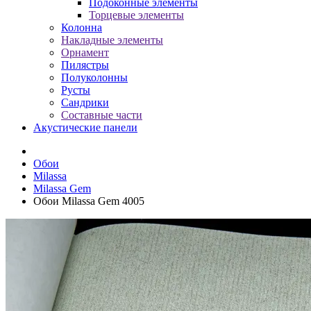
Подоконные элементы
Торцевые элементы
Колонна
Накладные элементы
Орнамент
Пилястры
Полуколонны
Русты
Сандрики
Составные части
Акустические панели
Обои
Milassa
Milassa Gem
Обои Milassa Gem 4005