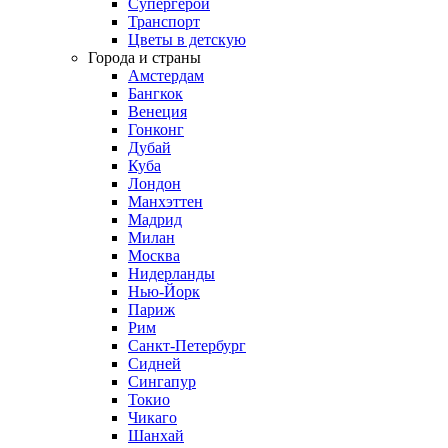
Супергерои
Транспорт
Цветы в детскую
Города и страны
Амстердам
Бангкок
Венеция
Гонконг
Дубай
Куба
Лондон
Манхэттен
Мадрид
Милан
Москва
Нидерланды
Нью-Йорк
Париж
Рим
Санкт-Петербург
Сидней
Сингапур
Токио
Чикаго
Шанхай