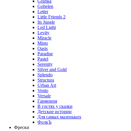
Grafika
Gobelen
Letter
Little Friends 2
Its Jungle
Led Light
Levity
Miracle
Misto
Oasis
Paradise
Pastel
Serenity
Silver and Gold
Splendo
Structura
Urban Art
Vento
Versale
Гармония
В гостях у сказки
Детские истории
Для самых маленьких
ФолкЪ
Фрески