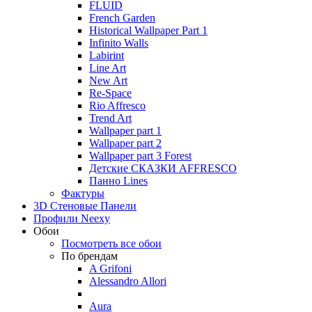
FLUID
French Garden
Historical Wallpaper Part 1
Infinito Walls
Labirint
Line Art
New Art
Re-Space
Rio Affresco
Trend Art
Wallpaper part 1
Wallpaper part 2
Wallpaper part 3 Forest
Детские СКАЗКИ AFFRESCO
Панно Lines
Фактуры
3D Стеновые Панели
Профили Neexy
Обои
Посмотреть все обои
По брендам
A Grifoni
Alessandro Allori
Aura