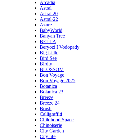
Arcadia
Astral
Astral 20
Astral-22
Azure
BabyWorld
Banyan Tree
BELLA
Beryozi I Vodopady
Big Little
Bird See
Birdly
BLOSSOM
Bon Voyage
Bon Voyage 2025
Botanica
Botanica 23
Breeze
Breeze 24
Brush
Calligraffiti
Childhood Space
Chinoiserie
City Garden
City life