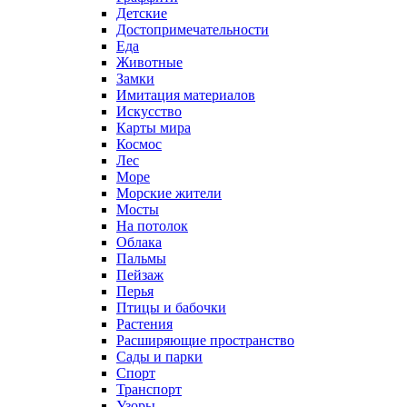
Детские
Достопримечательности
Еда
Животные
Замки
Имитация материалов
Искусство
Карты мира
Космос
Лес
Море
Морские жители
Мосты
На потолок
Облака
Пальмы
Пейзаж
Перья
Птицы и бабочки
Растения
Расширяющие пространство
Сады и парки
Спорт
Транспорт
Узоры