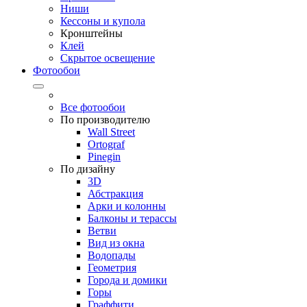
Ниши
Кессоны и купола
Кронштейны
Клей
Скрытое освещение
Фотообои
Все фотообои
По производителю
Wall Street
Ortograf
Pinegin
По дизайну
3D
Абстракция
Арки и колонны
Балконы и терассы
Ветви
Вид из окна
Водопады
Геометрия
Города и домики
Горы
Граффити