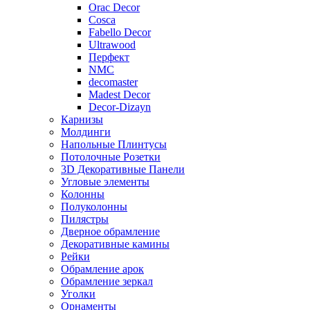
Orac Decor
Cosca
Fabello Decor
Ultrawood
Перфект
NMC
decomaster
Madest Decor
Decor-Dizayn
Карнизы
Молдинги
Напольные Плинтусы
Потолочные Розетки
3D Декоративные Панели
Угловые элементы
Колонны
Полуколонны
Пилястры
Дверное обрамление
Декоративные камины
Рейки
Обрамление арок
Обрамление зеркал
Уголки
Орнаменты