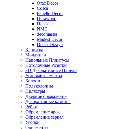
Orac Decor
Cosca
Fabello Decor
Ultrawood
Перфект
NMC
decomaster
Madest Decor
Decor-Dizayn
Карнизы
Молдинги
Напольные Плинтусы
Потолочные Розетки
3D Декоративные Панели
Угловые элементы
Колонны
Полуколонны
Пилястры
Дверное обрамление
Декоративные камины
Рейки
Обрамление арок
Обрамление зеркал
Уголки
Орнаменты