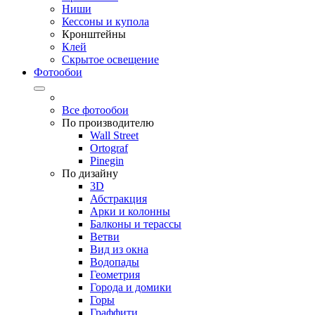
Ниши
Кессоны и купола
Кронштейны
Клей
Скрытое освещение
Фотообои
Все фотообои
По производителю
Wall Street
Ortograf
Pinegin
По дизайну
3D
Абстракция
Арки и колонны
Балконы и терассы
Ветви
Вид из окна
Водопады
Геометрия
Города и домики
Горы
Граффити