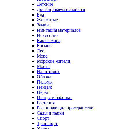
Детские
Достопримечательности
Еда
Животные
Замки
Имитация материалов
Искусство
Карты мира
Космос
Лес
Море
Морские жители
Мосты
На потолок
Облака
Пальмы
Пейзаж
Перья
Птицы и бабочки
Растения
Расширяющие пространство
Сады и парки
Спорт
Транспорт
Узоры