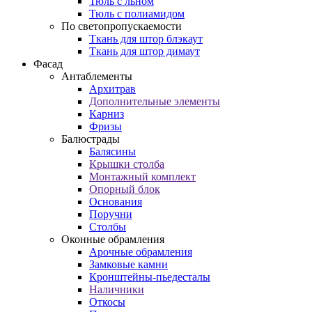
Тюль с льном
Тюль с полиамидом
По светопропускаемости
Ткань для штор блэкаут
Ткань для штор димаут
Фасад
Антаблементы
Архитрав
Дополнительные элементы
Карниз
Фризы
Балюстрады
Балясины
Крышки столба
Монтажный комплект
Опорный блок
Основания
Поручни
Столбы
Оконные обрамления
Арочные обрамления
Замковые камни
Кронштейны-пьедесталы
Наличники
Откосы