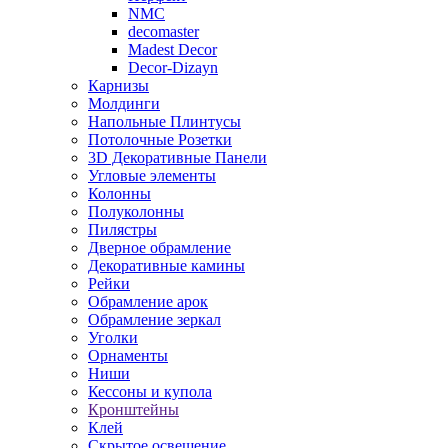
NMC
decomaster
Madest Decor
Decor-Dizayn
Карнизы
Молдинги
Напольные Плинтусы
Потолочные Розетки
3D Декоративные Панели
Угловые элементы
Колонны
Полуколонны
Пилястры
Дверное обрамление
Декоративные камины
Рейки
Обрамление арок
Обрамление зеркал
Уголки
Орнаменты
Ниши
Кессоны и купола
Кронштейны
Клей
Скрытое освещение