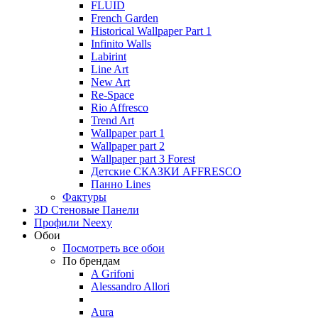
FLUID
French Garden
Historical Wallpaper Part 1
Infinito Walls
Labirint
Line Art
New Art
Re-Space
Rio Affresco
Trend Art
Wallpaper part 1
Wallpaper part 2
Wallpaper part 3 Forest
Детские СКАЗКИ AFFRESCO
Панно Lines
Фактуры
3D Стеновые Панели
Профили Neexy
Обои
Посмотреть все обои
По брендам
A Grifoni
Alessandro Allori
Aura