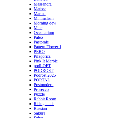
Massandra
Matisse
Marina
Minimalism
Morning dew
Mute
Oceanarium
Paleo
Pastorale
Pattern Flower 1
PERO
Pifagorica
Pink It Marble
podLOFT
PODROST
Podrost 2025
PORTAL
Postmodern
Prosecco
Puzzle
Rabbit Room
Rising lands
Russian
Sakura
Selva