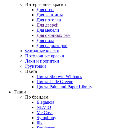
Интерьерные краски
Для стен
Для лепнины
Для потолка
Для дверей
Для мебели
Для оконных рам
Для пола
Для радиаторов
Фасадные краски
Потолочные краски
Лаки и пропитки
Грунтовки
Цвета
Цвета Sherwin WIlliams
Цвета Little Greene
Цвета Paint and Paper Library
Ткани
По брендам
Elegancia
NEVIO
Me Casa
Symphony
Iliv
Sanderson