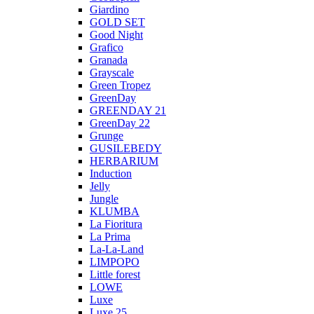
Giardino
GOLD SET
Good Night
Grafico
Granada
Grayscale
Green Tropez
GreenDay
GREENDAY 21
GreenDay 22
Grunge
GUSILEBEDY
HERBARIUM
Induction
Jelly
Jungle
KLUMBA
La Fioritura
La Prima
La-La-Land
LIMPOPO
Little forest
LOWE
Luxe
Luxe 25