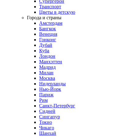
Супергерои
Транспорт
Цветы в детскую
Города и страны
Амстердам
Бангкок
Венеция
Гонконг
Дубай
Куба
Лондон
Манхэттен
Мадрид
Милан
Москва
Нидерланды
Нью-Йорк
Париж
Рим
Санкт-Петербург
Сидней
Сингапур
Токио
Чикаго
Шанхай