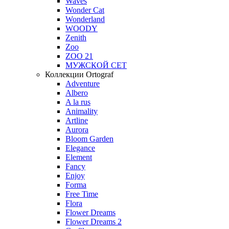
Waves
Wonder Cat
Wonderland
WOODY
Zenith
Zoo
ZOO 21
МУЖСКОЙ СЕТ
Коллекции Ortograf
Adventure
Albero
A la rus
Animality
Artline
Aurora
Bloom Garden
Elegance
Element
Fancy
Enjoy
Forma
Free Time
Flora
Flower Dreams
Flower Dreams 2