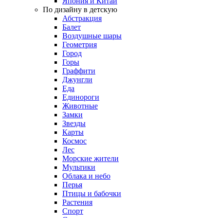
Япония и Китай
По дизайну в детскую
Абстракция
Балет
Воздушные шары
Геометрия
Город
Горы
Граффити
Джунгли
Еда
Единороги
Животные
Замки
Звезды
Карты
Космос
Лес
Морские жители
Мультики
Облака и небо
Перья
Птицы и бабочки
Растения
Спорт