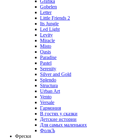
Grafika
Gobelen
Letter
Little Friends 2
Its Jungle
Led Light
Levity
Miracle
Misto
Oasis
Paradise
Pastel
Serenity
Silver and Gold
Splendo
Structura
Urban Art
Vento
Versale
Гармония
В гостях у сказки
Детские истории
Для самых маленьких
ФолкЪ
Фрески