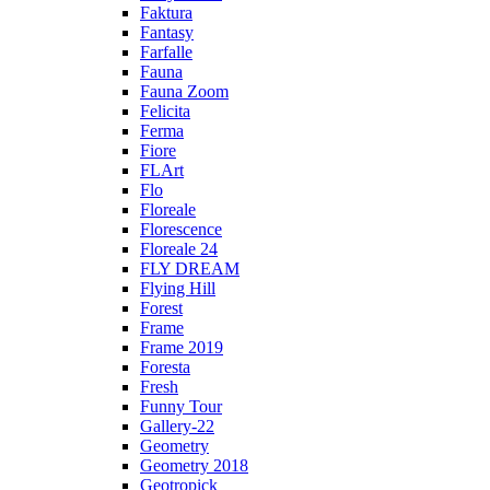
Faktura
Fantasy
Farfalle
Fauna
Fauna Zoom
Felicita
Ferma
Fiore
FLArt
Flo
Floreale
Florescence
Floreale 24
FLY DREAM
Flying Hill
Forest
Frame
Frame 2019
Foresta
Fresh
Funny Tour
Gallery-22
Geometry
Geometry 2018
Geotropick