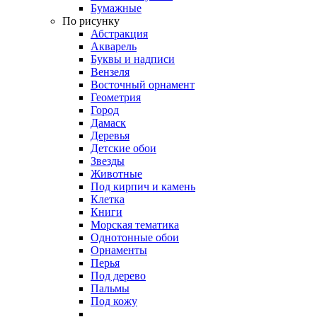
Бумажные
По рисунку
Абстракция
Акварель
Буквы и надписи
Вензеля
Восточный орнамент
Геометрия
Город
Дамаск
Деревья
Детские обои
Звезды
Животные
Под кирпич и камень
Клетка
Книги
Морская тематика
Однотонные обои
Орнаменты
Перья
Под дерево
Пальмы
Под кожу