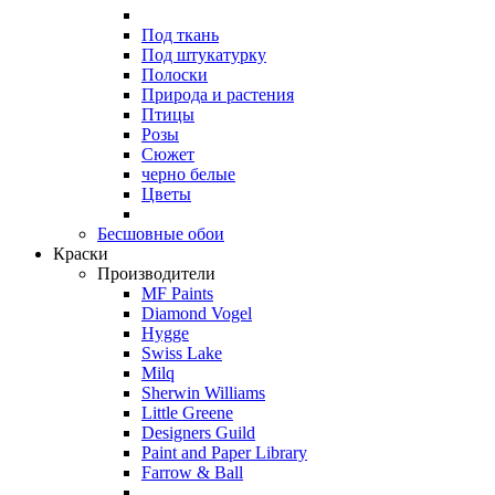
Под ткань
Под штукатурку
Полоски
Природа и растения
Птицы
Розы
Сюжет
черно белые
Цветы
Бесшовные обои
Краски
Производители
MF Paints
Diamond Vogel
Hygge
Swiss Lake
Milq
Sherwin Williams
Little Greene
Designers Guild
Paint and Paper Library
Farrow & Ball