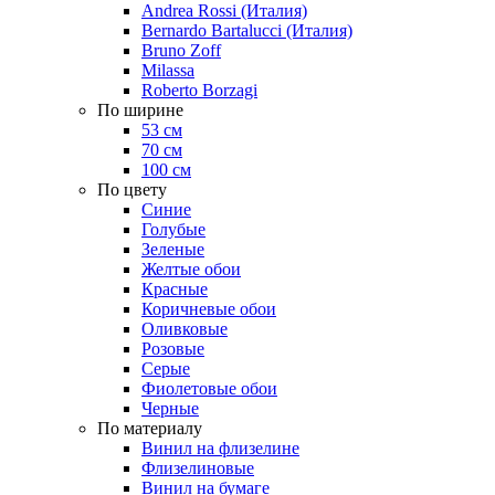
Andrea Rossi (Италия)
Bernardo Bartalucci (Италия)
Bruno Zoff
Milassa
Roberto Borzagi
По ширине
53 см
70 см
100 см
По цвету
Синие
Голубые
Зеленые
Желтые обои
Красные
Коричневые обои
Оливковые
Розовые
Серые
Фиолетовые обои
Черные
По материалу
Винил на флизелине
Флизелиновые
Винил на бумаге