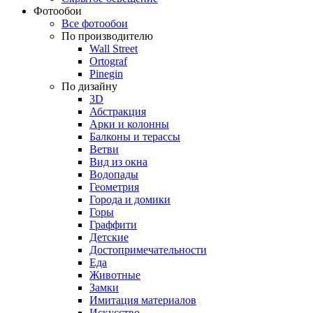
Фотообои
Все фотообои
По производителю
Wall Street
Ortograf
Pinegin
По дизайну
3D
Абстракция
Арки и колонны
Балконы и терассы
Ветви
Вид из окна
Водопады
Геометрия
Города и домики
Горы
Граффити
Детские
Достопримечательности
Еда
Животные
Замки
Имитация материалов
Искусство