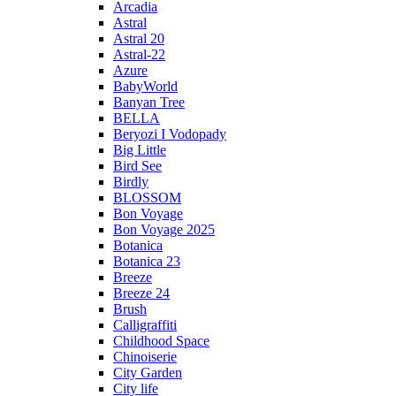
Arcadia
Astral
Astral 20
Astral-22
Azure
BabyWorld
Banyan Tree
BELLA
Beryozi I Vodopady
Big Little
Bird See
Birdly
BLOSSOM
Bon Voyage
Bon Voyage 2025
Botanica
Botanica 23
Breeze
Breeze 24
Brush
Calligraffiti
Childhood Space
Chinoiserie
City Garden
City life