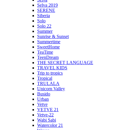
Selva 2019
SERENE
Siberia
Solo
Solo 22
Summer
Sunrise & Sunset
Summertime
SweetHome
TeaTime
TeenDream
THE SECRET LANGUAGE
TRAVEL KIDS
Trip to tropics
Tropical
TRULALA
Unicorn Valley
Busido
Urban
Vetve
VETVE 21
Vetve-22
Wabi Sabi
Watercolor 21