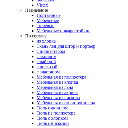
Vistex
Назначение
Портьерные
Мебельные
Тюлевые
Мебельные пожаростойкие
По составу
из хлопка
Ткань лен для штор и портьер
с полиэстером
с акрилом
с лайкрой
с вискозой
с эластаном
Мебельная из полиэстера
Мебельная из хлопка
Мебельная из льна
Мебельная из акрила
Мебельная из вискозы
Мебельная из полипропилена
Тюль с акрилом
Тюль из полиэстера
Тюль с хлопком
Тюль с вискозой