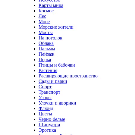
Карты мира
Космос
Лес
Море
Морские жители
Мосты
На потолок
Облака
Пальмы
Пейзаж
Перья
Птицы и бабочки
Растения
Расширяющие пространство
Сады и парки
Спорт
Транспорт
Узоры
Улочки и дворики
Флюид
Цветы
Черно-белые
Шинуазри
Эротика