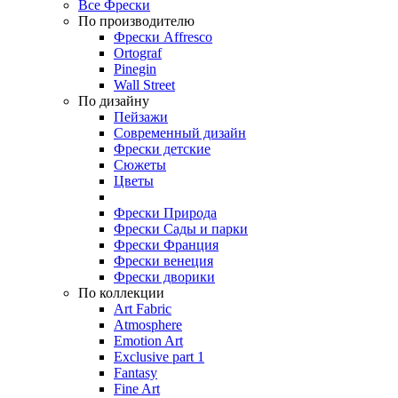
Все Фрески
По производителю
Фрески Affresco
Ortograf
Pinegin
Wall Street
По дизайну
Пейзажи
Современный дизайн
Фрески детские
Сюжеты
Цветы
Фрески Природа
Фрески Сады и парки
Фрески Франция
Фрески венеция
Фрески дворики
По коллекции
Art Fabric
Atmosphere
Emotion Art
Exclusive part 1
Fantasy
Fine Art