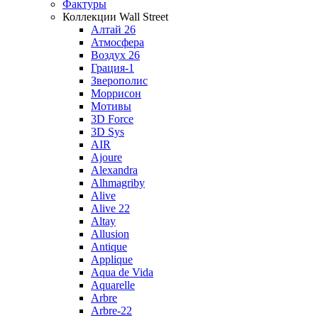
Фактуры
Коллекции Wall Street
Алтай 26
Атмосфера
Воздух 26
Грация-1
Зверополис
Моррисон
Мотивы
3D Force
3D Sys
AIR
Ajoure
Alexandra
Alhmagriby
Alive
Alive 22
Altay
Allusion
Antique
Applique
Aqua de Vida
Aquarelle
Arbre
Arbre-22