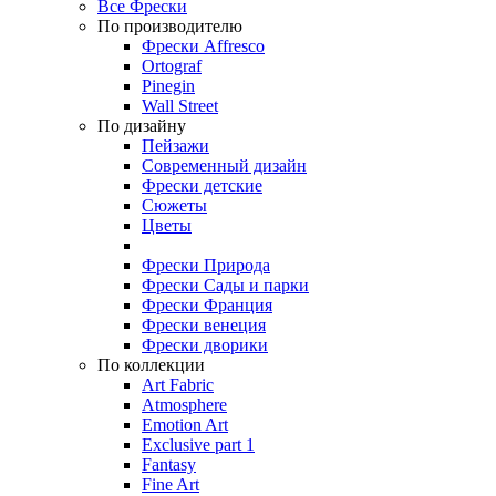
Все Фрески
По производителю
Фрески Affresco
Ortograf
Pinegin
Wall Street
По дизайну
Пейзажи
Современный дизайн
Фрески детские
Сюжеты
Цветы
Фрески Природа
Фрески Сады и парки
Фрески Франция
Фрески венеция
Фрески дворики
По коллекции
Art Fabric
Atmosphere
Emotion Art
Exclusive part 1
Fantasy
Fine Art