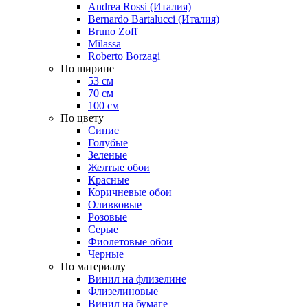
Andrea Rossi (Италия)
Bernardo Bartalucci (Италия)
Bruno Zoff
Milassa
Roberto Borzagi
По ширине
53 см
70 см
100 см
По цвету
Синие
Голубые
Зеленые
Желтые обои
Красные
Коричневые обои
Оливковые
Розовые
Серые
Фиолетовые обои
Черные
По материалу
Винил на флизелине
Флизелиновые
Винил на бумаге