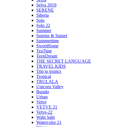
Selva 2019
SERENE
Siberia
Solo
Solo 22
Summer
Sunrise & Sunset
Summertime
SweetHome
TeaTime
TeenDream
THE SECRET LANGUAGE
TRAVEL KIDS
Trip to tropics
Tropical
TRULALA
Unicorn Valley
Busido
Urban
Vetve
VETVE 21
Vetve-22
Wabi Sabi
Watercolor 21