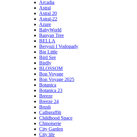
Arcadia
Astral
Astral 20
Astral-22
Azure
BabyWorld
Banyan Tree
BELLA
Beryozi I Vodopady
Big Little
Bird See
Birdly
BLOSSOM
Bon Voyage
Bon Voyage 2025
Botanica
Botanica 23
Breeze
Breeze 24
Brush
Calligraffiti
Childhood Space
Chinoiserie
City Garden
City life