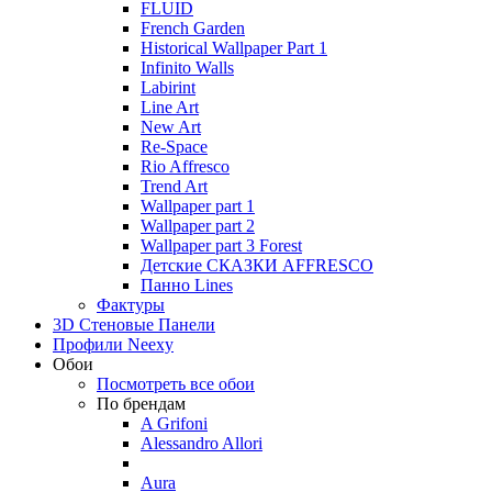
FLUID
French Garden
Historical Wallpaper Part 1
Infinito Walls
Labirint
Line Art
New Art
Re-Space
Rio Affresco
Trend Art
Wallpaper part 1
Wallpaper part 2
Wallpaper part 3 Forest
Детские СКАЗКИ AFFRESCO
Панно Lines
Фактуры
3D Стеновые Панели
Профили Neexy
Обои
Посмотреть все обои
По брендам
A Grifoni
Alessandro Allori
Aura