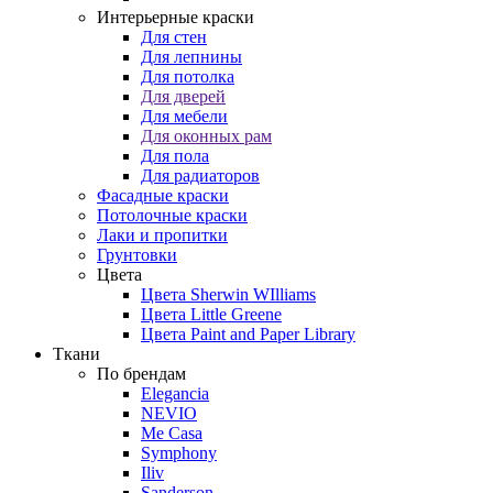
Интерьерные краски
Для стен
Для лепнины
Для потолка
Для дверей
Для мебели
Для оконных рам
Для пола
Для радиаторов
Фасадные краски
Потолочные краски
Лаки и пропитки
Грунтовки
Цвета
Цвета Sherwin WIlliams
Цвета Little Greene
Цвета Paint and Paper Library
Ткани
По брендам
Elegancia
NEVIO
Me Casa
Symphony
Iliv
Sanderson