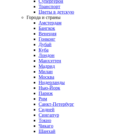
Супергерои
Транспорт
Цветы в детскую
Города и страны
Амстердам
Бангкок
Венеция
Гонконг
Дубай
Куба
Лондон
Манхэттен
Мадрид
Милан
Москва
Нидерланды
Нью-Йорк
Париж
Рим
Санкт-Петербург
Сидней
Сингапур
Токио
Чикаго
Шанхай