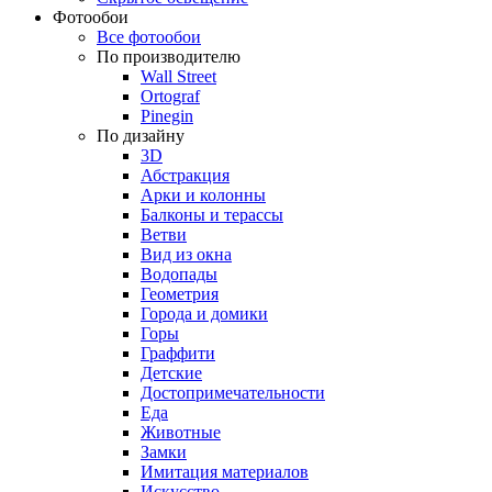
Фотообои
Все фотообои
По производителю
Wall Street
Ortograf
Pinegin
По дизайну
3D
Абстракция
Арки и колонны
Балконы и терассы
Ветви
Вид из окна
Водопады
Геометрия
Города и домики
Горы
Граффити
Детские
Достопримечательности
Еда
Животные
Замки
Имитация материалов
Искусство