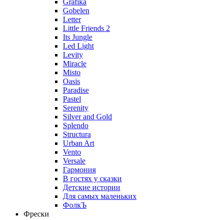
Grafika
Gobelen
Letter
Little Friends 2
Its Jungle
Led Light
Levity
Miracle
Misto
Oasis
Paradise
Pastel
Serenity
Silver and Gold
Splendo
Structura
Urban Art
Vento
Versale
Гармония
В гостях у сказки
Детские истории
Для самых маленьких
ФолкЪ
Фрески