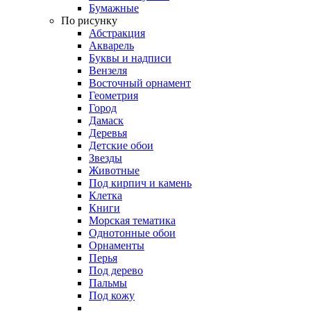
Бумажные
По рисунку
Абстракция
Акварель
Буквы и надписи
Вензеля
Восточный орнамент
Геометрия
Город
Дамаск
Деревья
Детские обои
Звезды
Животные
Под кирпич и камень
Клетка
Книги
Морская тематика
Однотонные обои
Орнаменты
Перья
Под дерево
Пальмы
Под кожу