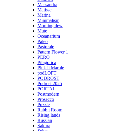
Massandra
Matisse
Marina
Minimalism
Morning dew
Mute
Oceanarium
Paleo
Pastorale
Pattern Flower 1
PERO
Pifagorica
Pink It Marble
podLOFT
PODROST
Podrost 2025
PORTAL
Postmodern
Prosecco
Puzzle
Rabbit Room
Rising lands
Russian
Sakura
Selva