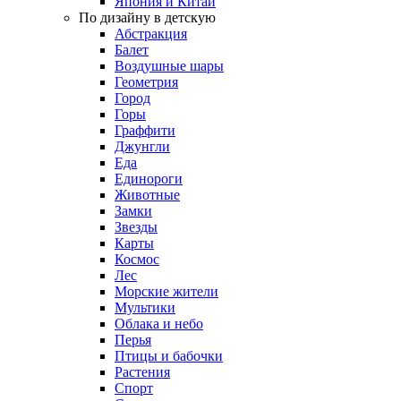
Япония и Китай
По дизайну в детскую
Абстракция
Балет
Воздушные шары
Геометрия
Город
Горы
Граффити
Джунгли
Еда
Единороги
Животные
Замки
Звезды
Карты
Космос
Лес
Морские жители
Мультики
Облака и небо
Перья
Птицы и бабочки
Растения
Спорт