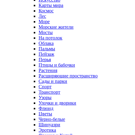
Карты мира
Космос
Лес
Море
Морские жители
Мосты
На потолок
Облака
Пальмы
Пейзаж
Перья
Птицы и бабочки
Растения
Расширяющие пространство
Сады и парки
Спорт
Транспорт
Узоры
Улочки и дворики
Флюид
Цветы
Черно-белые
Шинуазри
Эротика