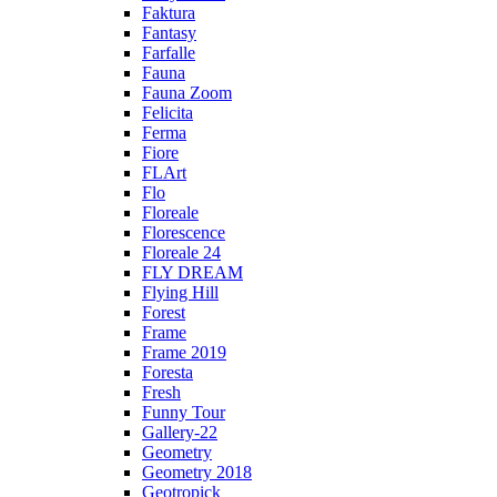
Faktura
Fantasy
Farfalle
Fauna
Fauna Zoom
Felicita
Ferma
Fiore
FLArt
Flo
Floreale
Florescence
Floreale 24
FLY DREAM
Flying Hill
Forest
Frame
Frame 2019
Foresta
Fresh
Funny Tour
Gallery-22
Geometry
Geometry 2018
Geotropick