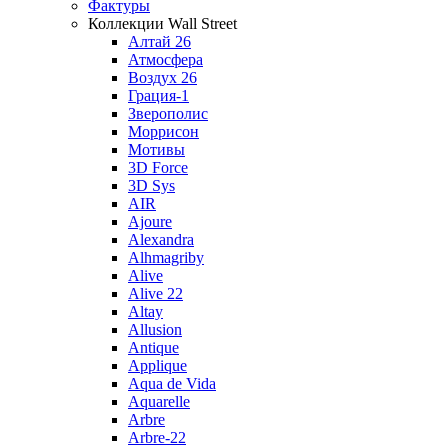
Фактуры
Коллекции Wall Street
Алтай 26
Атмосфера
Воздух 26
Грация-1
Зверополис
Моррисон
Мотивы
3D Force
3D Sys
AIR
Ajoure
Alexandra
Alhmagriby
Alive
Alive 22
Altay
Allusion
Antique
Applique
Aqua de Vida
Aquarelle
Arbre
Arbre-22