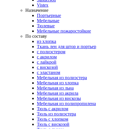
Vistex
Назначение
Портьерные
Мебельные
Тюлевые
Мебельные пожаростойкие
По составу
из хлопка
Ткань лен для штор и портьер
с полиэстером
с акрилом
с лайкрой
с вискозой
с эластаном
Мебельная из полиэстера
Мебельная из хлопка
Мебельная из льна
Мебельная из акрила
Мебельная из вискозы
Мебельная из полипропилена
Тюль с акрилом
Тюль из полиэстера
Тюль с хлопком
Тюль с вискозой