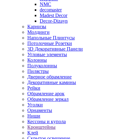
NMC
decomaster
Madest Decor
Decor-Dizayn
Карнизы
Молдинги
Напольные Плинтусы
Потолочные Розетки
3D Декоративные Панели
Угловые элементы
Колонны
Полуколонны
Пилястры
Дверное обрамление
Декоративные камины
Рейки
Обрамление арок
Обрамление зеркал
Уголки
Орнаменты
Ниши
Кессоны и купола
Кронштейны
Клей
Скрытое освещение