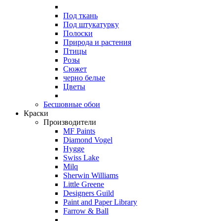
Под ткань
Под штукатурку
Полоски
Природа и растения
Птицы
Розы
Сюжет
черно белые
Цветы
Бесшовные обои
Краски
Производители
MF Paints
Diamond Vogel
Hygge
Swiss Lake
Milq
Sherwin Williams
Little Greene
Designers Guild
Paint and Paper Library
Farrow & Ball