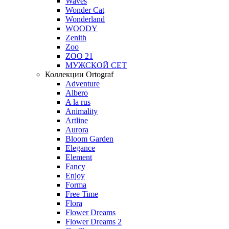
Waves
Wonder Cat
Wonderland
WOODY
Zenith
Zoo
ZOO 21
МУЖСКОЙ СЕТ
Коллекции Ortograf
Adventure
Albero
A la rus
Animality
Artline
Aurora
Bloom Garden
Elegance
Element
Fancy
Enjoy
Forma
Free Time
Flora
Flower Dreams
Flower Dreams 2