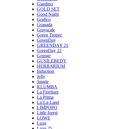
Giardino
GOLD SET
Good Night
Grafico
Granada
Grayscale
Green Tropez
GreenDay
GREENDAY 21
GreenDay 22
Grunge
GUSILEBEDY
HERBARIUM
Induction
Jelly
Jungle
KLUMBA
La Fioritura
La Prima
La-La-Land
LIMPOPO
Little forest
LOWE
Luxe
Luxe 25