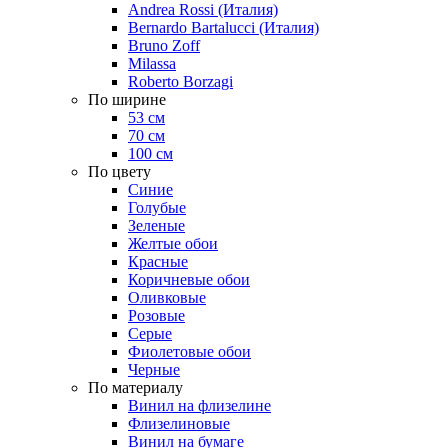
Andrea Rossi (Италия)
Bernardo Bartalucci (Италия)
Bruno Zoff
Milassa
Roberto Borzagi
По ширине
53 см
70 см
100 см
По цвету
Синие
Голубые
Зеленые
Желтые обои
Красные
Коричневые обои
Оливковые
Розовые
Серые
Фиолетовые обои
Черные
По материалу
Винил на флизелине
Флизелиновые
Винил на бумаге