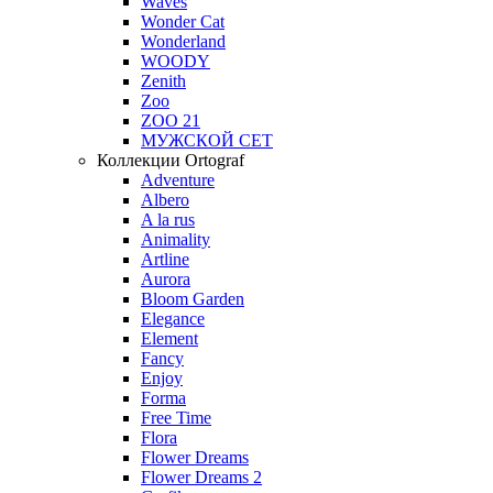
Waves
Wonder Cat
Wonderland
WOODY
Zenith
Zoo
ZOO 21
МУЖСКОЙ СЕТ
Коллекции Ortograf
Adventure
Albero
A la rus
Animality
Artline
Aurora
Bloom Garden
Elegance
Element
Fancy
Enjoy
Forma
Free Time
Flora
Flower Dreams
Flower Dreams 2