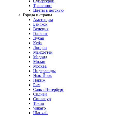
Супергерои
Транспорт
Цветы в детскую
Города и страны
Амстердам
Бангкок
Венеция
Гонконг
Дубай
Куба
Лондон
Манхэттен
Мадрид
Милан
Москва
Нидерланды
Нью-Йорк
Париж
Рим
Санкт-Петербург
Сидней
Сингапур
Токио
Чикаго
Шанхай