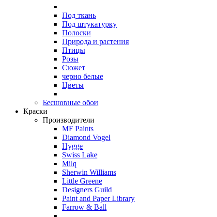
Под ткань
Под штукатурку
Полоски
Природа и растения
Птицы
Розы
Сюжет
черно белые
Цветы
Бесшовные обои
Краски
Производители
MF Paints
Diamond Vogel
Hygge
Swiss Lake
Milq
Sherwin Williams
Little Greene
Designers Guild
Paint and Paper Library
Farrow & Ball