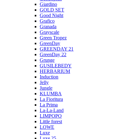
Giardino
GOLD SET
Good Night
Grafico
Granada
Grayscale
Green Tropez
GreenDay
GREENDAY 21
GreenDay 22
Grunge
GUSILEBEDY
HERBARIUM
Induction
Jelly
Jungle
KLUMBA
La Fioritura
La Prima
La-La-Land
LIMPOPO
Little forest
LOWE
Luxe
Luxe 25