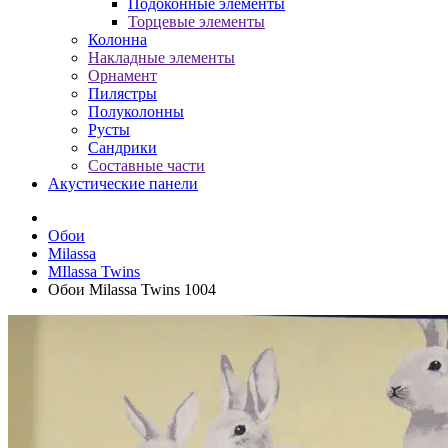
Подоконные элементы
Торцевые элементы
Колонна
Накладные элементы
Орнамент
Пилястры
Полуколонны
Русты
Сандрики
Составные части
Акустические панели
Обои
Milassa
MIlassa Twins
Обои Milassa Twins 1004