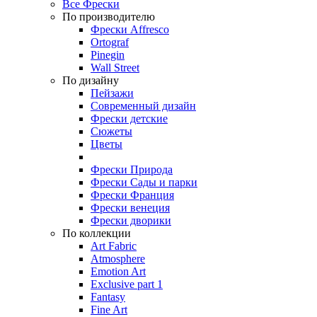
Все Фрески
По производителю
Фрески Affresco
Ortograf
Pinegin
Wall Street
По дизайну
Пейзажи
Современный дизайн
Фрески детские
Сюжеты
Цветы
Фрески Природа
Фрески Сады и парки
Фрески Франция
Фрески венеция
Фрески дворики
По коллекции
Art Fabric
Atmosphere
Emotion Art
Exclusive part 1
Fantasy
Fine Art