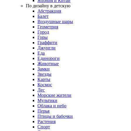
Япония и Китай
По дизайну в детскую
Абстракция
Балет
Воздушные шары
Геометрия
Город
Горы
Граффити
Джунгли
Еда
Единороги
Животные
Замки
Звезды
Карты
Космос
Лес
Морские жители
Мультики
Облака и небо
Перья
Птицы и бабочки
Растения
Спорт