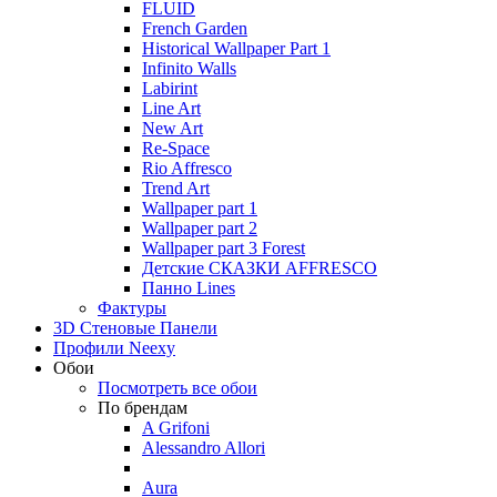
FLUID
French Garden
Historical Wallpaper Part 1
Infinito Walls
Labirint
Line Art
New Art
Re-Space
Rio Affresco
Trend Art
Wallpaper part 1
Wallpaper part 2
Wallpaper part 3 Forest
Детские СКАЗКИ AFFRESCO
Панно Lines
Фактуры
3D Стеновые Панели
Профили Neexy
Обои
Посмотреть все обои
По брендам
A Grifoni
Alessandro Allori
Aura