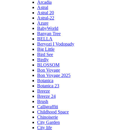
Arcadia
Astral
Astral 20
Astral-22
Azure
BabyWorld
Banyan Tree
BELLA
Beryozi I Vodopady
Big Little
Bird See
Birdly
BLOSSOM
Bon Voyage
Bon Voyage 2025
Botanica
Botanica 23
Breeze
Breeze 24
Brush
Calligraffiti
Childhood Space
Chinoiserie
City Garden
City life