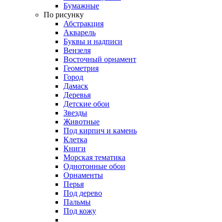
Бумажные
По рисунку
Абстракция
Акварель
Буквы и надписи
Вензеля
Восточный орнамент
Геометрия
Город
Дамаск
Деревья
Детские обои
Звезды
Животные
Под кирпич и камень
Клетка
Книги
Морская тематика
Однотонные обои
Орнаменты
Перья
Под дерево
Пальмы
Под кожу