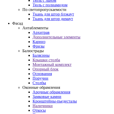
Тюль с льном
Тюль с полиамидом
По светопропускаемости
Ткань для штор блэкаут
Ткань для штор димаут
Фасад
Антаблементы
Архитрав
Дополнительные элементы
Карниз
Фризы
Балюстрады
Балясины
Крышки столба
Монтажный комплект
Опорный блок
Основания
Поручни
Столбы
Оконные обрамления
Арочные обрамления
Замковые камни
Кронштейны-пьедесталы
Наличники
Откосы