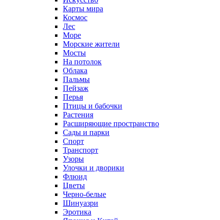
Карты мира
Космос
Лес
Море
Морские жители
Мосты
На потолок
Облака
Пальмы
Пейзаж
Перья
Птицы и бабочки
Растения
Расширяющие пространство
Сады и парки
Спорт
Транспорт
Узоры
Улочки и дворики
Флюид
Цветы
Черно-белые
Шинуазри
Эротика