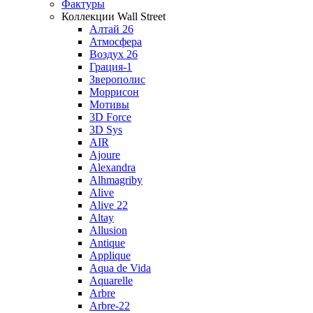
Фактуры
Коллекции Wall Street
Алтай 26
Атмосфера
Воздух 26
Грация-1
Зверополис
Моррисон
Мотивы
3D Force
3D Sys
AIR
Ajoure
Alexandra
Alhmagriby
Alive
Alive 22
Altay
Allusion
Antique
Applique
Aqua de Vida
Aquarelle
Arbre
Arbre-22