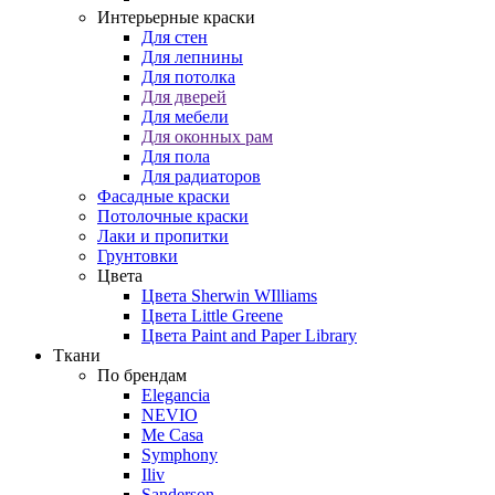
Интерьерные краски
Для стен
Для лепнины
Для потолка
Для дверей
Для мебели
Для оконных рам
Для пола
Для радиаторов
Фасадные краски
Потолочные краски
Лаки и пропитки
Грунтовки
Цвета
Цвета Sherwin WIlliams
Цвета Little Greene
Цвета Paint and Paper Library
Ткани
По брендам
Elegancia
NEVIO
Me Casa
Symphony
Iliv
Sanderson