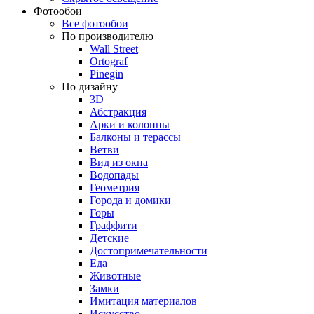
Фотообои
Все фотообои
По производителю
Wall Street
Ortograf
Pinegin
По дизайну
3D
Абстракция
Арки и колонны
Балконы и терассы
Ветви
Вид из окна
Водопады
Геометрия
Города и домики
Горы
Граффити
Детские
Достопримечательности
Еда
Животные
Замки
Имитация материалов
Искусство