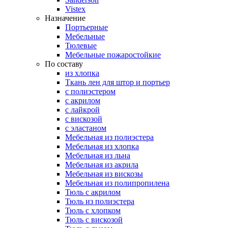
Vistex
Назначение
Портьерные
Мебельные
Тюлевые
Мебельные пожаростойкие
По составу
из хлопка
Ткань лен для штор и портьер
с полиэстером
с акрилом
с лайкрой
с вискозой
с эластаном
Мебельная из полиэстера
Мебельная из хлопка
Мебельная из льна
Мебельная из акрила
Мебельная из вискозы
Мебельная из полипропилена
Тюль с акрилом
Тюль из полиэстера
Тюль с хлопком
Тюль с вискозой