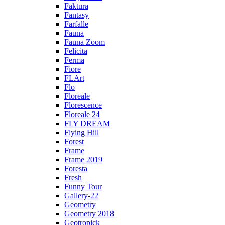
Faktura
Fantasy
Farfalle
Fauna
Fauna Zoom
Felicita
Ferma
Fiore
FLArt
Flo
Floreale
Florescence
Floreale 24
FLY DREAM
Flying Hill
Forest
Frame
Frame 2019
Foresta
Fresh
Funny Tour
Gallery-22
Geometry
Geometry 2018
Geotropick