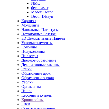
NMC
decomaster
Madest Decor
Decor-Dizayn
Карнизы
Молдинги
Напольные Плинтусы
Потолочные Розетки
3D Декоративные Панели
Угловые элементы
Колонны
Полуколонны
Пилястры
Дверное обрамление
Декоративные камины
Рейки
Обрамление арок
Обрамление зеркал
Уголки
Орнаменты
Ниши
Кессоны и купола
Кронштейны
Клей
Скрытое освещение