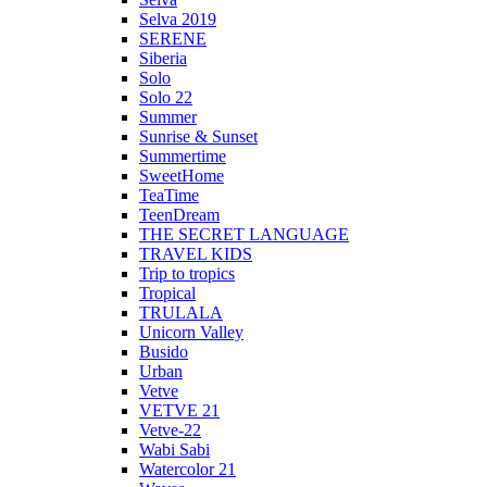
Selva 2019
SERENE
Siberia
Solo
Solo 22
Summer
Sunrise & Sunset
Summertime
SweetHome
TeaTime
TeenDream
THE SECRET LANGUAGE
TRAVEL KIDS
Trip to tropics
Tropical
TRULALA
Unicorn Valley
Busido
Urban
Vetve
VETVE 21
Vetve-22
Wabi Sabi
Watercolor 21