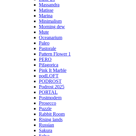
Massandra
Matisse
Marina
Minimalism
Morning dew
Mute
Oceanarium
Paleo
Pastorale
Pattern Flower 1
PERO
Pifagorica
Pink It Marble
podLOFT
PODROST
Podrost 2025
PORTAL
Postmodern
Prosecco
Puzzle
Rabbit Room
Rising lands
Russian
Sakura
Selva