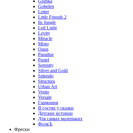
Grafika
Gobelen
Letter
Little Friends 2
Its Jungle
Led Light
Levity
Miracle
Misto
Oasis
Paradise
Pastel
Serenity
Silver and Gold
Splendo
Structura
Urban Art
Vento
Versale
Гармония
В гостях у сказки
Детские истории
Для самых маленьких
ФолкЪ
Фрески