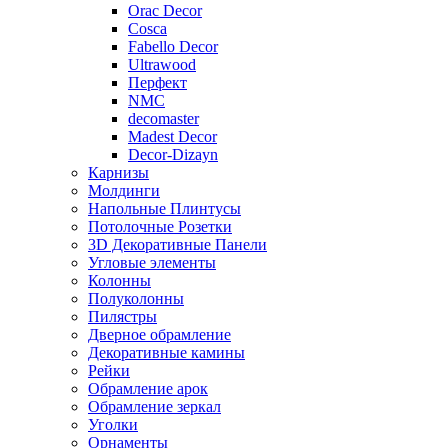
Orac Decor
Cosca
Fabello Decor
Ultrawood
Перфект
NMC
decomaster
Madest Decor
Decor-Dizayn
Карнизы
Молдинги
Напольные Плинтусы
Потолочные Розетки
3D Декоративные Панели
Угловые элементы
Колонны
Полуколонны
Пилястры
Дверное обрамление
Декоративные камины
Рейки
Обрамление арок
Обрамление зеркал
Уголки
Орнаменты