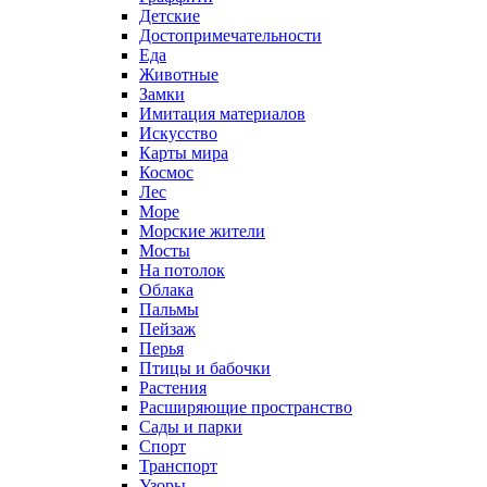
Детские
Достопримечательности
Еда
Животные
Замки
Имитация материалов
Искусство
Карты мира
Космос
Лес
Море
Морские жители
Мосты
На потолок
Облака
Пальмы
Пейзаж
Перья
Птицы и бабочки
Растения
Расширяющие пространство
Сады и парки
Спорт
Транспорт
Узоры