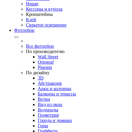
Ниши
Кессоны и купола
Кронштейны
Клей
Скрытое освещение
Фотообои
Все фотообои
По производителю
Wall Street
Ortograf
Pinegin
По дизайну
3D
Абстракция
Арки и колонны
Балконы и терассы
Ветви
Вид из окна
Водопады
Геометрия
Города и домики
Горы
Граффити