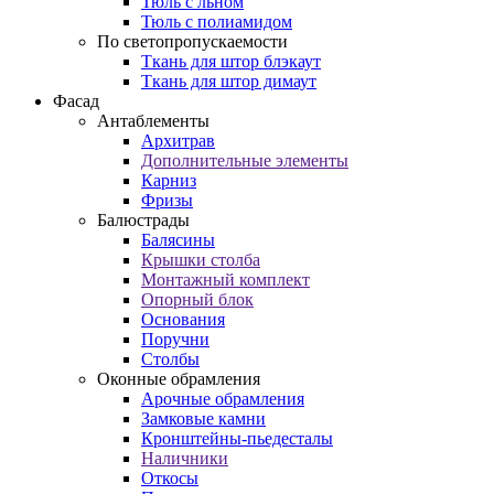
Тюль с льном
Тюль с полиамидом
По светопропускаемости
Ткань для штор блэкаут
Ткань для штор димаут
Фасад
Антаблементы
Архитрав
Дополнительные элементы
Карниз
Фризы
Балюстрады
Балясины
Крышки столба
Монтажный комплект
Опорный блок
Основания
Поручни
Столбы
Оконные обрамления
Арочные обрамления
Замковые камни
Кронштейны-пьедесталы
Наличники
Откосы