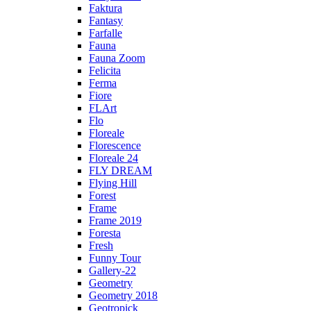
Faktura
Fantasy
Farfalle
Fauna
Fauna Zoom
Felicita
Ferma
Fiore
FLArt
Flo
Floreale
Florescence
Floreale 24
FLY DREAM
Flying Hill
Forest
Frame
Frame 2019
Foresta
Fresh
Funny Tour
Gallery-22
Geometry
Geometry 2018
Geotropick