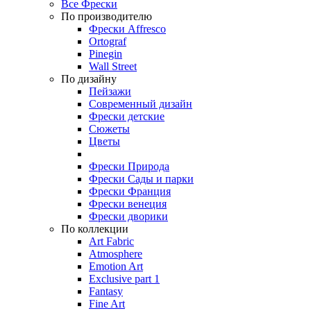
Все Фрески
По производителю
Фрески Affresco
Ortograf
Pinegin
Wall Street
По дизайну
Пейзажи
Современный дизайн
Фрески детские
Сюжеты
Цветы
Фрески Природа
Фрески Сады и парки
Фрески Франция
Фрески венеция
Фрески дворики
По коллекции
Art Fabric
Atmosphere
Emotion Art
Exclusive part 1
Fantasy
Fine Art