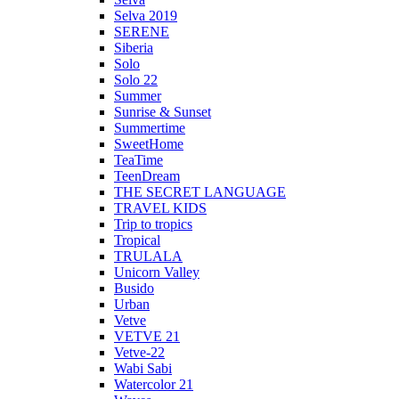
Selva 2019
SERENE
Siberia
Solo
Solo 22
Summer
Sunrise & Sunset
Summertime
SweetHome
TeaTime
TeenDream
THE SECRET LANGUAGE
TRAVEL KIDS
Trip to tropics
Tropical
TRULALA
Unicorn Valley
Busido
Urban
Vetve
VETVE 21
Vetve-22
Wabi Sabi
Watercolor 21