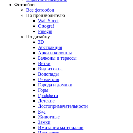
Фотообои
Все фотообои
По производителю
Wall Street
Ortograf
Pinegin
По дизайну
3D
Абстракция
Арки и колонны
Балконы и терассы
Ветви
Вид из окна
Водопады
Геометрия
Города и домики
Горы
Граффити
Детские
Достопримечательности
Еда
Животные
Замки
Имитация материалов
Искусство