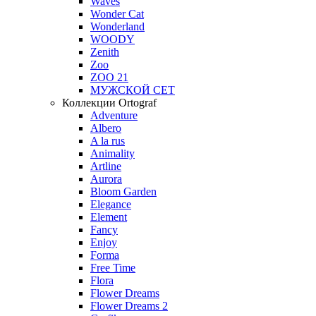
Waves
Wonder Cat
Wonderland
WOODY
Zenith
Zoo
ZOO 21
МУЖСКОЙ СЕТ
Коллекции Ortograf
Adventure
Albero
A la rus
Animality
Artline
Aurora
Bloom Garden
Elegance
Element
Fancy
Enjoy
Forma
Free Time
Flora
Flower Dreams
Flower Dreams 2