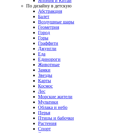
Япония и Китай
По дизайну в детскую
Абстракция
Балет
Воздушные шары
Геометрия
Город
Горы
Граффити
Джунгли
Еда
Единороги
Животные
Замки
Звезды
Карты
Космос
Лес
Морские жители
Мультики
Облака и небо
Перья
Птицы и бабочки
Растения
Спорт