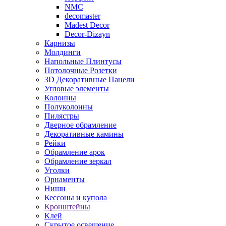
NMC
decomaster
Madest Decor
Decor-Dizayn
Карнизы
Молдинги
Напольные Плинтусы
Потолочные Розетки
3D Декоративные Панели
Угловые элементы
Колонны
Полуколонны
Пилястры
Дверное обрамление
Декоративные камины
Рейки
Обрамление арок
Обрамление зеркал
Уголки
Орнаменты
Ниши
Кессоны и купола
Кронштейны
Клей
Скрытое освещение