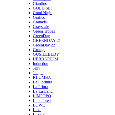
Giardino
GOLD SET
Good Night
Grafico
Granada
Grayscale
Green Tropez
GreenDay
GREENDAY 21
GreenDay 22
Grunge
GUSILEBEDY
HERBARIUM
Induction
Jelly
Jungle
KLUMBA
La Fioritura
La Prima
La-La-Land
LIMPOPO
Little forest
LOWE
Luxe
Luxe 25