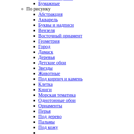
Бумажные
По рисунку
Абстракция
Акварель
Буквы и надписи
Вензеля
Восточный орнамент
Геометрия
Город
Дамаск
Деревья
Детские обои
Звезды
Животные
Под кирпич и камень
Клетка
Книги
Морская тематика
Однотонные обои
Орнаменты
Перья
Под дерево
Пальмы
Под кожу