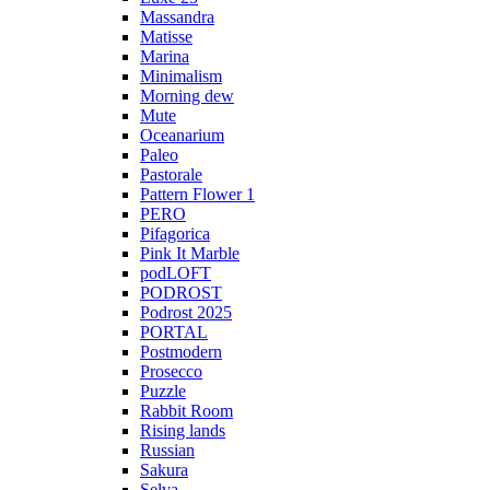
Massandra
Matisse
Marina
Minimalism
Morning dew
Mute
Oceanarium
Paleo
Pastorale
Pattern Flower 1
PERO
Pifagorica
Pink It Marble
podLOFT
PODROST
Podrost 2025
PORTAL
Postmodern
Prosecco
Puzzle
Rabbit Room
Rising lands
Russian
Sakura
Selva