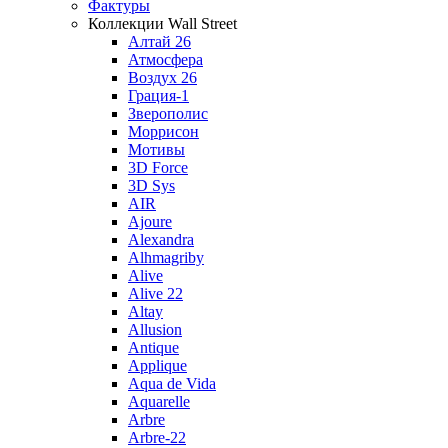
Фактуры
Коллекции Wall Street
Алтай 26
Атмосфера
Воздух 26
Грация-1
Зверополис
Моррисон
Мотивы
3D Force
3D Sys
AIR
Ajoure
Alexandra
Alhmagriby
Alive
Alive 22
Altay
Allusion
Antique
Applique
Aqua de Vida
Aquarelle
Arbre
Arbre-22