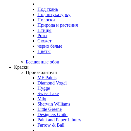
Под ткань
Под штукатурку
Полоски
Природа и растения
Птицы
Розы
Сюжет
черно белые
Цветы
Бесшовные обои
Краски
Производители
MF Paints
Diamond Vogel
Hygge
Swiss Lake
Milq
Sherwin Williams
Little Greene
Designers Guild
Paint and Paper Library
Farrow & Ball