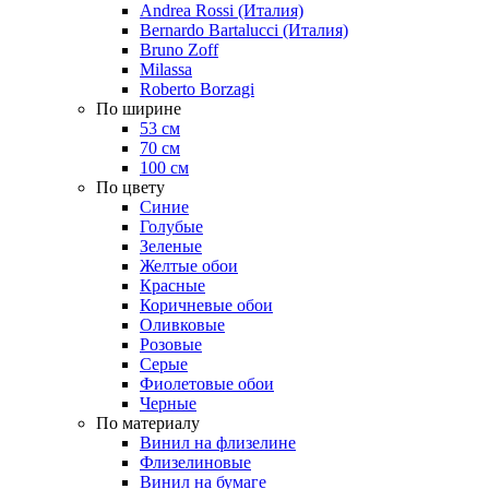
Andrea Rossi (Италия)
Bernardo Bartalucci (Италия)
Bruno Zoff
Milassa
Roberto Borzagi
По ширине
53 см
70 см
100 см
По цвету
Синие
Голубые
Зеленые
Желтые обои
Красные
Коричневые обои
Оливковые
Розовые
Серые
Фиолетовые обои
Черные
По материалу
Винил на флизелине
Флизелиновые
Винил на бумаге