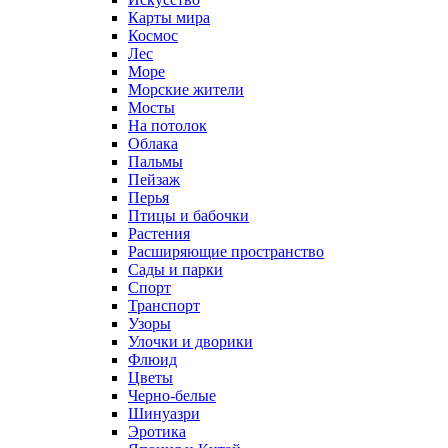
Карты мира
Космос
Лес
Море
Морские жители
Мосты
На потолок
Облака
Пальмы
Пейзаж
Перья
Птицы и бабочки
Растения
Расширяющие пространство
Сады и парки
Спорт
Транспорт
Узоры
Улочки и дворики
Флюид
Цветы
Черно-белые
Шинуазри
Эротика