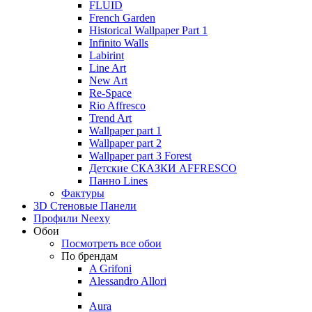
FLUID
French Garden
Historical Wallpaper Part 1
Infinito Walls
Labirint
Line Art
New Art
Re-Space
Rio Affresco
Trend Art
Wallpaper part 1
Wallpaper part 2
Wallpaper part 3 Forest
Детские СКАЗКИ AFFRESCO
Панно Lines
Фактуры
3D Стеновые Панели
Профили Neexy
Обои
Посмотреть все обои
По брендам
A Grifoni
Alessandro Allori
Aura