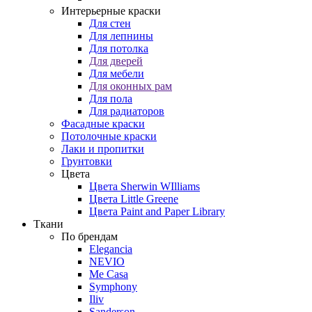
Интерьерные краски
Для стен
Для лепнины
Для потолка
Для дверей
Для мебели
Для оконных рам
Для пола
Для радиаторов
Фасадные краски
Потолочные краски
Лаки и пропитки
Грунтовки
Цвета
Цвета Sherwin WIlliams
Цвета Little Greene
Цвета Paint and Paper Library
Ткани
По брендам
Elegancia
NEVIO
Me Casa
Symphony
Iliv
Sanderson