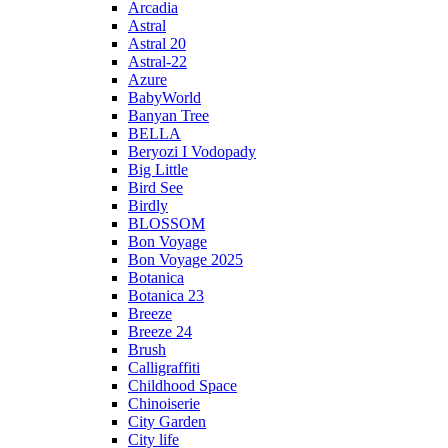
Arcadia
Astral
Astral 20
Astral-22
Azure
BabyWorld
Banyan Tree
BELLA
Beryozi I Vodopady
Big Little
Bird See
Birdly
BLOSSOM
Bon Voyage
Bon Voyage 2025
Botanica
Botanica 23
Breeze
Breeze 24
Brush
Calligraffiti
Childhood Space
Chinoiserie
City Garden
City life