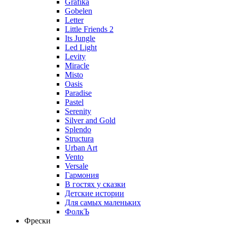
Grafika
Gobelen
Letter
Little Friends 2
Its Jungle
Led Light
Levity
Miracle
Misto
Oasis
Paradise
Pastel
Serenity
Silver and Gold
Splendo
Structura
Urban Art
Vento
Versale
Гармония
В гостях у сказки
Детские истории
Для самых маленьких
ФолкЪ
Фрески