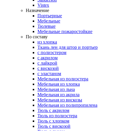
Vistex
Назначение
Портьерные
Мебельные
Тюлевые
Мебельные пожаростойкие
По составу
из хлопка
Ткань лен для штор и портьер
с полиэстером
с акрилом
с лайкрой
с вискозой
с эластаном
Мебельная из полиэстера
Мебельная из хлопка
Мебельная из льна
Мебельная из акрила
Мебельная из вискозы
Мебельная из полипропилена
Тюль с акрилом
Тюль из полиэстера
Тюль с хлопком
Тюль с вискозой