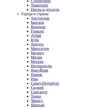
Супергерои
Транспорт
Цветы в детскую
Города и страны
Амстердам
Бангкок
Венеция
Гонконг
Дубай
Куба
Лондон
Манхэттен
Мадрид
Милан
Москва
Нидерланды
Нью-Йорк
Париж
Рим
Санкт-Петербург
Сидней
Сингапур
Токио
Чикаго
Шанхай