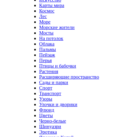
Карты мира
Космос
Лес
Море
Морские жители
Мосты
На потолок
Облака
Пальмы
Пейзаж
Перья
Птицы и бабочки
Растения
Расширяющие пространство
Сады и парки
Спорт
Транспорт
Узоры
Улочки и дворики
Флюид
Цветы
Черно-белые
Шинуазри
Эротика