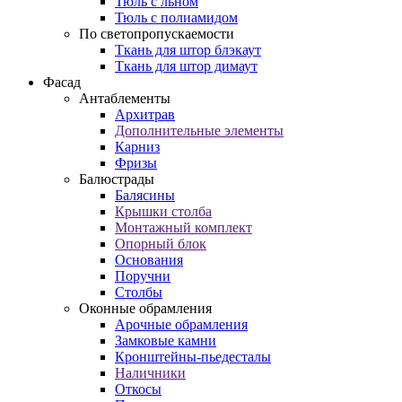
Тюль с льном
Тюль с полиамидом
По светопропускаемости
Ткань для штор блэкаут
Ткань для штор димаут
Фасад
Антаблементы
Архитрав
Дополнительные элементы
Карниз
Фризы
Балюстрады
Балясины
Крышки столба
Монтажный комплект
Опорный блок
Основания
Поручни
Столбы
Оконные обрамления
Арочные обрамления
Замковые камни
Кронштейны-пьедесталы
Наличники
Откосы