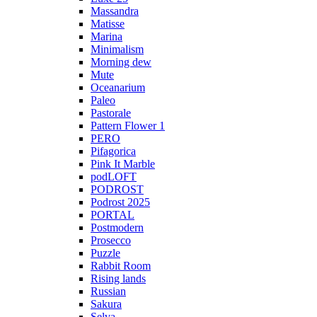
Massandra
Matisse
Marina
Minimalism
Morning dew
Mute
Oceanarium
Paleo
Pastorale
Pattern Flower 1
PERO
Pifagorica
Pink It Marble
podLOFT
PODROST
Podrost 2025
PORTAL
Postmodern
Prosecco
Puzzle
Rabbit Room
Rising lands
Russian
Sakura
Selva