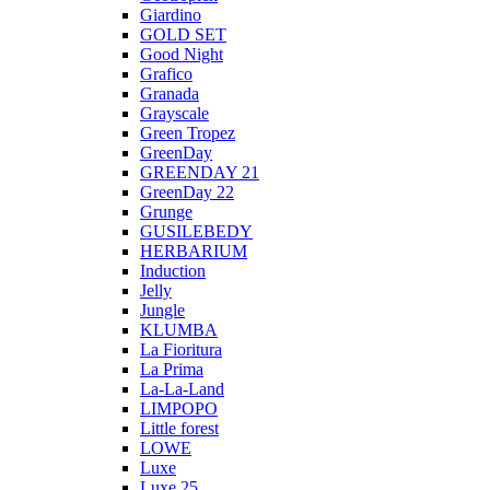
Giardino
GOLD SET
Good Night
Grafico
Granada
Grayscale
Green Tropez
GreenDay
GREENDAY 21
GreenDay 22
Grunge
GUSILEBEDY
HERBARIUM
Induction
Jelly
Jungle
KLUMBA
La Fioritura
La Prima
La-La-Land
LIMPOPO
Little forest
LOWE
Luxe
Luxe 25