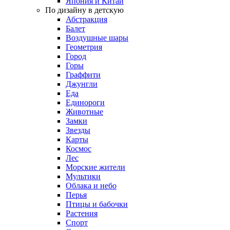
Япония и Китай
По дизайну в детскую
Абстракция
Балет
Воздушные шары
Геометрия
Город
Горы
Граффити
Джунгли
Еда
Единороги
Животные
Замки
Звезды
Карты
Космос
Лес
Морские жители
Мультики
Облака и небо
Перья
Птицы и бабочки
Растения
Спорт