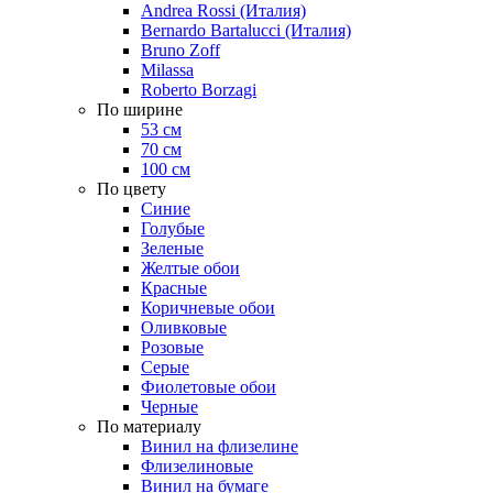
Andrea Rossi (Италия)
Bernardo Bartalucci (Италия)
Bruno Zoff
Milassa
Roberto Borzagi
По ширине
53 см
70 см
100 см
По цвету
Синие
Голубые
Зеленые
Желтые обои
Красные
Коричневые обои
Оливковые
Розовые
Серые
Фиолетовые обои
Черные
По материалу
Винил на флизелине
Флизелиновые
Винил на бумаге