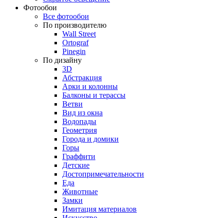
Фотообои
Все фотообои
По производителю
Wall Street
Ortograf
Pinegin
По дизайну
3D
Абстракция
Арки и колонны
Балконы и терассы
Ветви
Вид из окна
Водопады
Геометрия
Города и домики
Горы
Граффити
Детские
Достопримечательности
Еда
Животные
Замки
Имитация материалов
Искусство