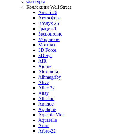
Фактуры
Коллекции Wall Street
Алтай 26
Атмосфера
Воздух 26
Грация-1
Зверополис
Моррисон
Мотивы
3D Force
3D Sys
AIR
Ajoure
Alexandra
Alhmagriby
Alive
Alive 22
Altay
Allusion
Antique
Applique
Aqua de Vida
Aquarelle
Arbre
Arbre-22