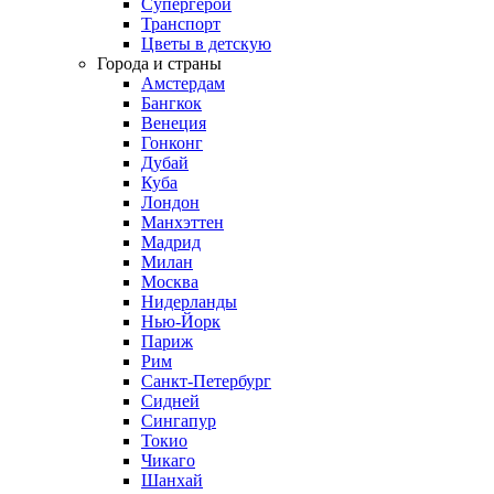
Супергерои
Транспорт
Цветы в детскую
Города и страны
Амстердам
Бангкок
Венеция
Гонконг
Дубай
Куба
Лондон
Манхэттен
Мадрид
Милан
Москва
Нидерланды
Нью-Йорк
Париж
Рим
Санкт-Петербург
Сидней
Сингапур
Токио
Чикаго
Шанхай