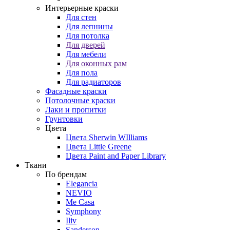
Интерьерные краски
Для стен
Для лепнины
Для потолка
Для дверей
Для мебели
Для оконных рам
Для пола
Для радиаторов
Фасадные краски
Потолочные краски
Лаки и пропитки
Грунтовки
Цвета
Цвета Sherwin WIlliams
Цвета Little Greene
Цвета Paint and Paper Library
Ткани
По брендам
Elegancia
NEVIO
Me Casa
Symphony
Iliv
Sanderson