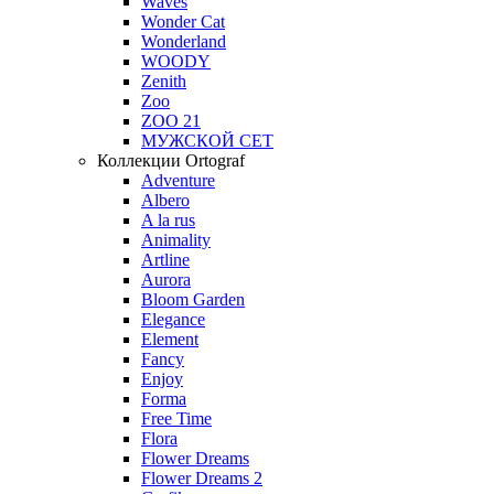
Waves
Wonder Cat
Wonderland
WOODY
Zenith
Zoo
ZOO 21
МУЖСКОЙ СЕТ
Коллекции Ortograf
Adventure
Albero
A la rus
Animality
Artline
Aurora
Bloom Garden
Elegance
Element
Fancy
Enjoy
Forma
Free Time
Flora
Flower Dreams
Flower Dreams 2