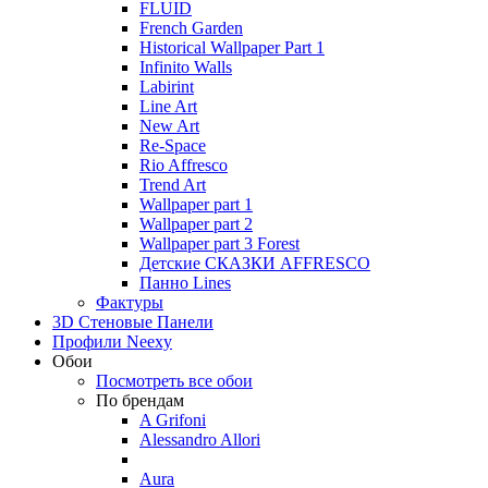
FLUID
French Garden
Historical Wallpaper Part 1
Infinito Walls
Labirint
Line Art
New Art
Re-Space
Rio Affresco
Trend Art
Wallpaper part 1
Wallpaper part 2
Wallpaper part 3 Forest
Детские СКАЗКИ AFFRESCO
Панно Lines
Фактуры
3D Стеновые Панели
Профили Neexy
Обои
Посмотреть все обои
По брендам
A Grifoni
Alessandro Allori
Aura