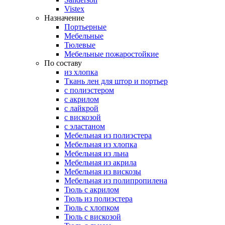
Vistex
Назначение
Портьерные
Мебельные
Тюлевые
Мебельные пожаростойкие
По составу
из хлопка
Ткань лен для штор и портьер
с полиэстером
с акрилом
с лайкрой
с вискозой
с эластаном
Мебельная из полиэстера
Мебельная из хлопка
Мебельная из льна
Мебельная из акрила
Мебельная из вискозы
Мебельная из полипропилена
Тюль с акрилом
Тюль из полиэстера
Тюль с хлопком
Тюль с вискозой