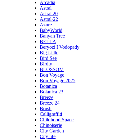
Arcadia
Astral
Astral 20
Astral-22
Azure
BabyWorld
Banyan Tree
BELLA
Beryozi I Vodopady
Big Little
Bird See
Birdly
BLOSSOM
Bon Voyage
Bon Voyage 2025
Botanica
Botanica 23
Breeze
Breeze 24
Brush
Calligraffiti
Childhood Space
Chinoiserie
City Garden
City life