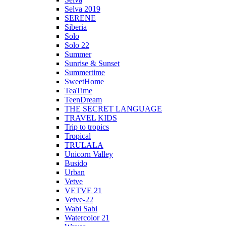
Selva 2019
SERENE
Siberia
Solo
Solo 22
Summer
Sunrise & Sunset
Summertime
SweetHome
TeaTime
TeenDream
THE SECRET LANGUAGE
TRAVEL KIDS
Trip to tropics
Tropical
TRULALA
Unicorn Valley
Busido
Urban
Vetve
VETVE 21
Vetve-22
Wabi Sabi
Watercolor 21