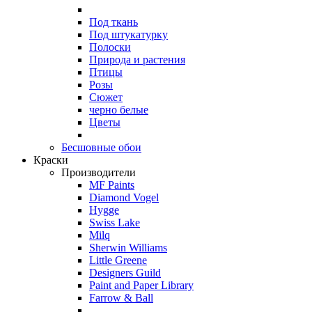
Под ткань
Под штукатурку
Полоски
Природа и растения
Птицы
Розы
Сюжет
черно белые
Цветы
Бесшовные обои
Краски
Производители
MF Paints
Diamond Vogel
Hygge
Swiss Lake
Milq
Sherwin Williams
Little Greene
Designers Guild
Paint and Paper Library
Farrow & Ball