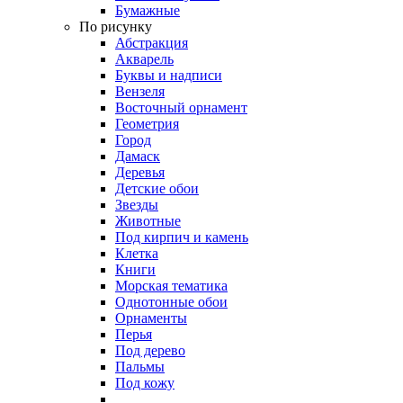
Бумажные
По рисунку
Абстракция
Акварель
Буквы и надписи
Вензеля
Восточный орнамент
Геометрия
Город
Дамаск
Деревья
Детские обои
Звезды
Животные
Под кирпич и камень
Клетка
Книги
Морская тематика
Однотонные обои
Орнаменты
Перья
Под дерево
Пальмы
Под кожу