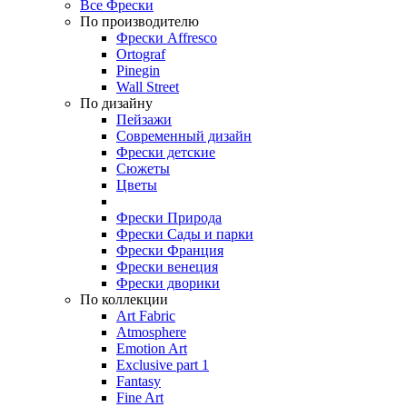
Все Фрески
По производителю
Фрески Affresco
Ortograf
Pinegin
Wall Street
По дизайну
Пейзажи
Современный дизайн
Фрески детские
Сюжеты
Цветы
Фрески Природа
Фрески Сады и парки
Фрески Франция
Фрески венеция
Фрески дворики
По коллекции
Art Fabric
Atmosphere
Emotion Art
Exclusive part 1
Fantasy
Fine Art