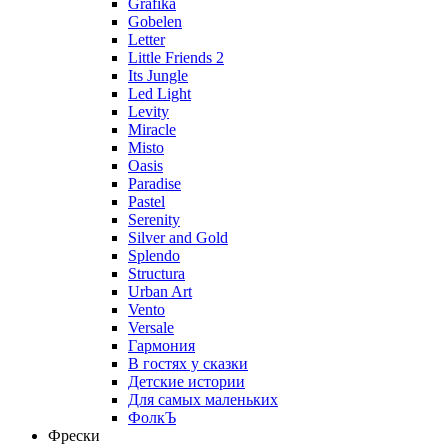
Grafika
Gobelen
Letter
Little Friends 2
Its Jungle
Led Light
Levity
Miracle
Misto
Oasis
Paradise
Pastel
Serenity
Silver and Gold
Splendo
Structura
Urban Art
Vento
Versale
Гармония
В гостях у сказки
Детские истории
Для самых маленьких
ФолкЪ
Фрески