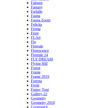
Faktura
Fantasy
Farfalle
Fauna
Fauna Zoom
Felicita
Ferma
Fiore
FLArt
Flo
Floreale
Florescence
Floreale 24
FLY DREAM
Flying Hill
Forest
Frame
Frame 2019
Foresta
Fresh
Funny Tour
Gallery-22
Geometry
Geometry 2018
Geotropick