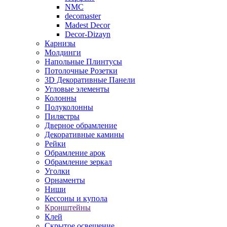
NMC
decomaster
Madest Decor
Decor-Dizayn
Карнизы
Молдинги
Напольные Плинтусы
Потолочные Розетки
3D Декоративные Панели
Угловые элементы
Колонны
Полуколонны
Пилястры
Дверное обрамление
Декоративные камины
Рейки
Обрамление арок
Обрамление зеркал
Уголки
Орнаменты
Ниши
Кессоны и купола
Кронштейны
Клей
Скрытое освещение