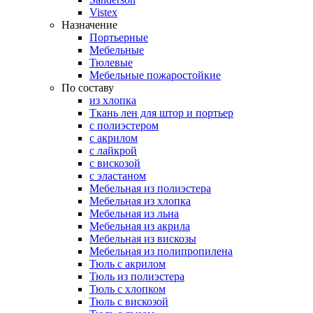
Vistex
Назначение
Портьерные
Мебельные
Тюлевые
Мебельные пожаростойкие
По составу
из хлопка
Ткань лен для штор и портьер
с полиэстером
с акрилом
с лайкрой
с вискозой
с эластаном
Мебельная из полиэстера
Мебельная из хлопка
Мебельная из льна
Мебельная из акрила
Мебельная из вискозы
Мебельная из полипропилена
Тюль с акрилом
Тюль из полиэстера
Тюль с хлопком
Тюль с вискозой