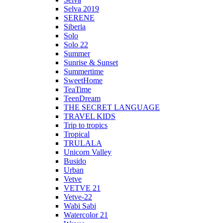
Selva 2019
SERENE
Siberia
Solo
Solo 22
Summer
Sunrise & Sunset
Summertime
SweetHome
TeaTime
TeenDream
THE SECRET LANGUAGE
TRAVEL KIDS
Trip to tropics
Tropical
TRULALA
Unicorn Valley
Busido
Urban
Vetve
VETVE 21
Vetve-22
Wabi Sabi
Watercolor 21