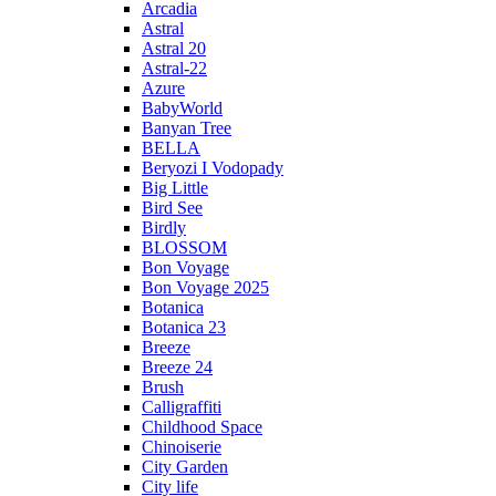
Arcadia
Astral
Astral 20
Astral-22
Azure
BabyWorld
Banyan Tree
BELLA
Beryozi I Vodopady
Big Little
Bird See
Birdly
BLOSSOM
Bon Voyage
Bon Voyage 2025
Botanica
Botanica 23
Breeze
Breeze 24
Brush
Calligraffiti
Childhood Space
Chinoiserie
City Garden
City life