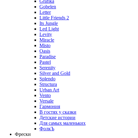
Grafika
Gobelen
Letter
Little Friends 2
Its Jungle
Led Light
Levity
Miracle
Misto
Oasis
Paradise
Pastel
Serenity
Silver and Gold
Splendo
Structura
Urban Art
Vento
Versale
Гармония
В гостях у сказки
Детские истории
Для самых маленьких
ФолкЪ
Фрески