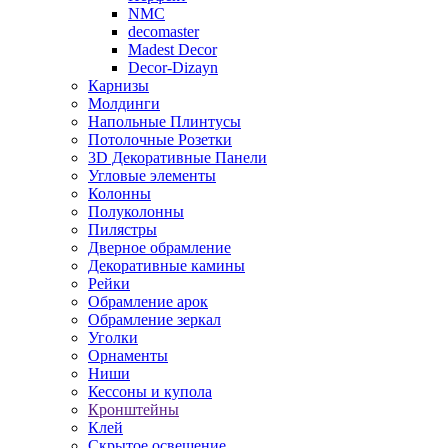
NMC
decomaster
Madest Decor
Decor-Dizayn
Карнизы
Молдинги
Напольные Плинтусы
Потолочные Розетки
3D Декоративные Панели
Угловые элементы
Колонны
Полуколонны
Пилястры
Дверное обрамление
Декоративные камины
Рейки
Обрамление арок
Обрамление зеркал
Уголки
Орнаменты
Ниши
Кессоны и купола
Кронштейны
Клей
Скрытое освещение