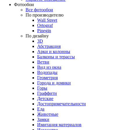
Фотообои
Все фотообои
По производителю
Wall Street
Ortograf
Pinegin
По дизайну
3D
Абстракция
Арки и колонны
Балконы и терассы
Ветви
Вид из окна
Водопады
Геометрия
Города и домики
Горы
Граффити
Детские
Достопримечательности
Еда
Животные
Замки
Имитация материалов
Искусство