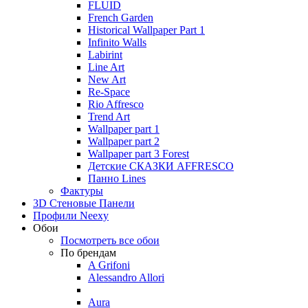
FLUID
French Garden
Historical Wallpaper Part 1
Infinito Walls
Labirint
Line Art
New Art
Re-Space
Rio Affresco
Trend Art
Wallpaper part 1
Wallpaper part 2
Wallpaper part 3 Forest
Детские СКАЗКИ AFFRESCO
Панно Lines
Фактуры
3D Стеновые Панели
Профили Neexy
Обои
Посмотреть все обои
По брендам
A Grifoni
Alessandro Allori
Aura