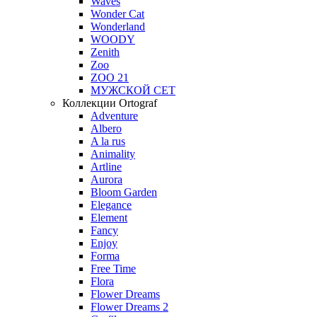
Waves
Wonder Cat
Wonderland
WOODY
Zenith
Zoo
ZOO 21
МУЖСКОЙ СЕТ
Коллекции Ortograf
Adventure
Albero
A la rus
Animality
Artline
Aurora
Bloom Garden
Elegance
Element
Fancy
Enjoy
Forma
Free Time
Flora
Flower Dreams
Flower Dreams 2