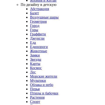
Япония и Китай
По дизайну в детскую
Абстракция
Балет
Воздушные шары
Геометрия
Город
Горы
Граффити
Джунгли
Еда
Единороги
Животные
Замки
Звезды
Карты
Космос
Лес
Морские жители
Мультики
Облака и небо
Перья
Птицы и бабочки
Растения
Спорт