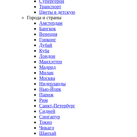
Супергерои
Транспорт
Цветы в детскую
Города и страны
Амстердам
Бангкок
Венеция
Гонконг
Дубай
Куба
Лондон
Манхэттен
Мадрид
Милан
Москва
Нидерланды
Нью-Йорк
Париж
Рим
Санкт-Петербург
Сидней
Сингапур
Токио
Чикаго
Шанхай