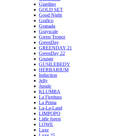
Giardino
GOLD SET
Good Night
Grafico
Granada
Grayscale
Green Tropez
GreenDay
GREENDAY 21
GreenDay 22
Grunge
GUSILEBEDY
HERBARIUM
Induction
Jelly
Jungle
KLUMBA
La Fioritura
La Prima
La-La-Land
LIMPOPO
Little forest
LOWE
Luxe
Luxe 25