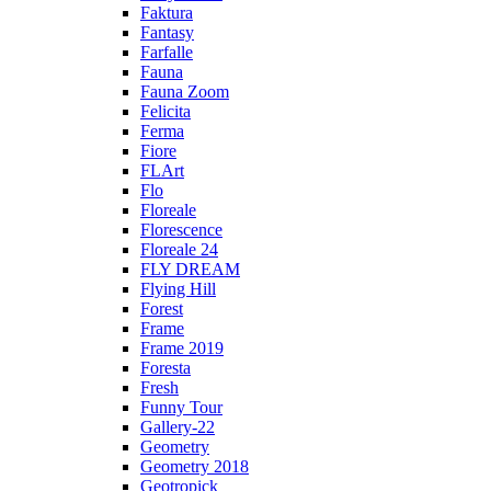
Faktura
Fantasy
Farfalle
Fauna
Fauna Zoom
Felicita
Ferma
Fiore
FLArt
Flo
Floreale
Florescence
Floreale 24
FLY DREAM
Flying Hill
Forest
Frame
Frame 2019
Foresta
Fresh
Funny Tour
Gallery-22
Geometry
Geometry 2018
Geotropick