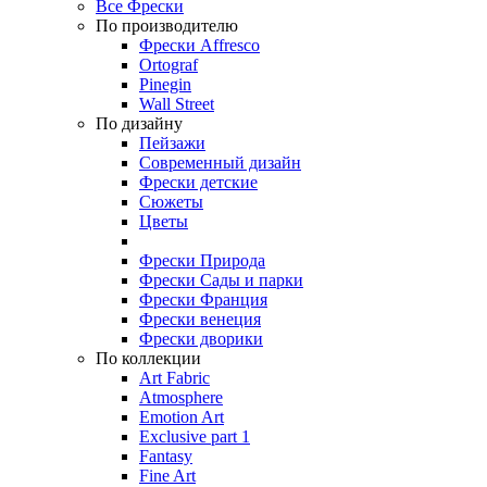
Все Фрески
По производителю
Фрески Affresco
Ortograf
Pinegin
Wall Street
По дизайну
Пейзажи
Современный дизайн
Фрески детские
Сюжеты
Цветы
Фрески Природа
Фрески Сады и парки
Фрески Франция
Фрески венеция
Фрески дворики
По коллекции
Art Fabric
Atmosphere
Emotion Art
Exclusive part 1
Fantasy
Fine Art