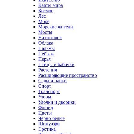
Карты мира
Космос
Лес
Море
Морские жители
Мосты
На потолок
Облака
Пальмы
Пейзаж
Перья
Птицы и бабочки
Растения
Расширяющие пространство
Сады и парки
Спорт
Транспорт
Узоры
Улочки и дворики
Флюид
Цветы
Черно-белые
Шинуазри
Эротика