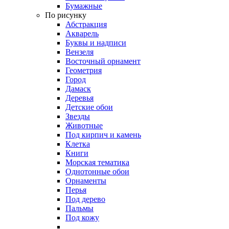
Бумажные
По рисунку
Абстракция
Акварель
Буквы и надписи
Вензеля
Восточный орнамент
Геометрия
Город
Дамаск
Деревья
Детские обои
Звезды
Животные
Под кирпич и камень
Клетка
Книги
Морская тематика
Однотонные обои
Орнаменты
Перья
Под дерево
Пальмы
Под кожу