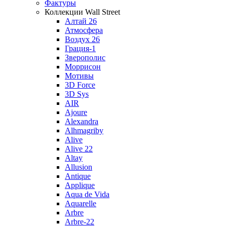
Фактуры
Коллекции Wall Street
Алтай 26
Атмосфера
Воздух 26
Грация-1
Зверополис
Моррисон
Мотивы
3D Force
3D Sys
AIR
Ajoure
Alexandra
Alhmagriby
Alive
Alive 22
Altay
Allusion
Antique
Applique
Aqua de Vida
Aquarelle
Arbre
Arbre-22