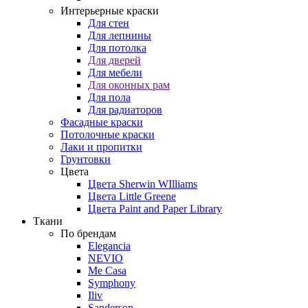
Интерьерные краски
Для стен
Для лепнины
Для потолка
Для дверей
Для мебели
Для оконных рам
Для пола
Для радиаторов
Фасадные краски
Потолочные краски
Лаки и пропитки
Грунтовки
Цвета
Цвета Sherwin WIlliams
Цвета Little Greene
Цвета Paint and Paper Library
Ткани
По брендам
Elegancia
NEVIO
Me Casa
Symphony
Iliv
Sanderson