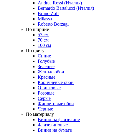
Andrea Rossi (Италия)
Bernardo Bartalucci (Италия)
Bruno Zoff
Milassa
Roberto Borzagi
По ширине
53 см
70 см
100 см
По цвету
Синие
Голубые
Зеленые
Желтые обои
Красные
Коричневые обои
Оливковые
Розовые
Серые
Фиолетовые обои
Черные
По материалу
Винил на флизелине
Флизелиновые
Винил на бумаге