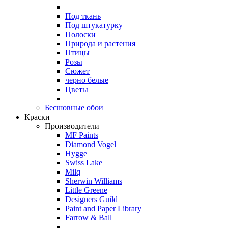
Под ткань
Под штукатурку
Полоски
Природа и растения
Птицы
Розы
Сюжет
черно белые
Цветы
Бесшовные обои
Краски
Производители
MF Paints
Diamond Vogel
Hygge
Swiss Lake
Milq
Sherwin Williams
Little Greene
Designers Guild
Paint and Paper Library
Farrow & Ball