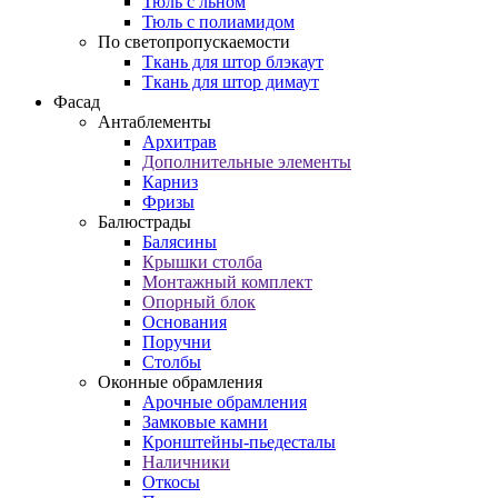
Тюль с льном
Тюль с полиамидом
По светопропускаемости
Ткань для штор блэкаут
Ткань для штор димаут
Фасад
Антаблементы
Архитрав
Дополнительные элементы
Карниз
Фризы
Балюстрады
Балясины
Крышки столба
Монтажный комплект
Опорный блок
Основания
Поручни
Столбы
Оконные обрамления
Арочные обрамления
Замковые камни
Кронштейны-пьедесталы
Наличники
Откосы