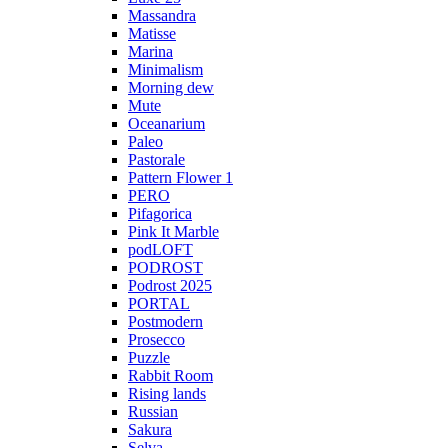
Massandra
Matisse
Marina
Minimalism
Morning dew
Mute
Oceanarium
Paleo
Pastorale
Pattern Flower 1
PERO
Pifagorica
Pink It Marble
podLOFT
PODROST
Podrost 2025
PORTAL
Postmodern
Prosecco
Puzzle
Rabbit Room
Rising lands
Russian
Sakura
Selva