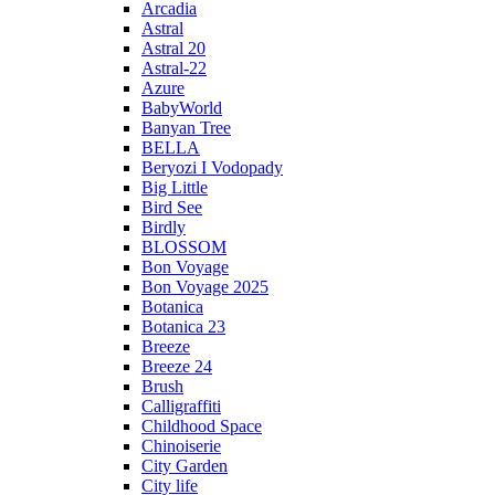
Arcadia
Astral
Astral 20
Astral-22
Azure
BabyWorld
Banyan Tree
BELLA
Beryozi I Vodopady
Big Little
Bird See
Birdly
BLOSSOM
Bon Voyage
Bon Voyage 2025
Botanica
Botanica 23
Breeze
Breeze 24
Brush
Calligraffiti
Childhood Space
Chinoiserie
City Garden
City life