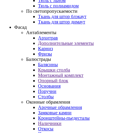
Тюль с льном
Тюль с полиамидом
По светопропускаемости
Ткань для штор блэкаут
Ткань для штор димаут
Фасад
Антаблементы
Архитрав
Дополнительные элементы
Карниз
Фризы
Балюстрады
Балясины
Крышки столба
Монтажный комплект
Опорный блок
Основания
Поручни
Столбы
Оконные обрамления
Арочные обрамления
Замковые камни
Кронштейны-пьедесталы
Наличники
Откосы