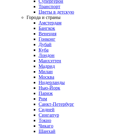
Супергерои
Транспорт
Цветы в детскую
Города и страны
Амстердам
Бангкок
Венеция
Гонконг
Дубай
Куба
Лондон
Манхэттен
Мадрид
Милан
Москва
Нидерланды
Нью-Йорк
Париж
Рим
Санкт-Петербург
Сидней
Сингапур
Токио
Чикаго
Шанхай