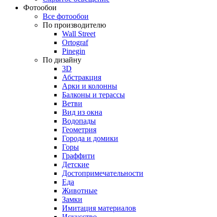
Фотообои
Все фотообои
По производителю
Wall Street
Ortograf
Pinegin
По дизайну
3D
Абстракция
Арки и колонны
Балконы и терассы
Ветви
Вид из окна
Водопады
Геометрия
Города и домики
Горы
Граффити
Детские
Достопримечательности
Еда
Животные
Замки
Имитация материалов
Искусство