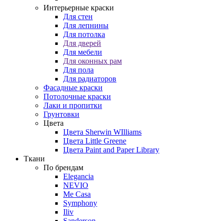
Интерьерные краски
Для стен
Для лепнины
Для потолка
Для дверей
Для мебели
Для оконных рам
Для пола
Для радиаторов
Фасадные краски
Потолочные краски
Лаки и пропитки
Грунтовки
Цвета
Цвета Sherwin WIlliams
Цвета Little Greene
Цвета Paint and Paper Library
Ткани
По брендам
Elegancia
NEVIO
Me Casa
Symphony
Iliv
Sanderson