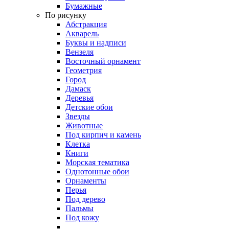
Бумажные
По рисунку
Абстракция
Акварель
Буквы и надписи
Вензеля
Восточный орнамент
Геометрия
Город
Дамаск
Деревья
Детские обои
Звезды
Животные
Под кирпич и камень
Клетка
Книги
Морская тематика
Однотонные обои
Орнаменты
Перья
Под дерево
Пальмы
Под кожу