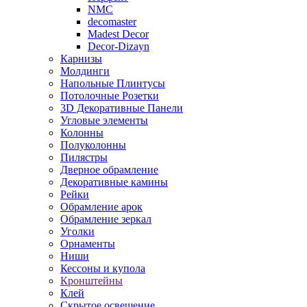
NMC
decomaster
Madest Decor
Decor-Dizayn
Карнизы
Молдинги
Напольные Плинтусы
Потолочные Розетки
3D Декоративные Панели
Угловые элементы
Колонны
Полуколонны
Пилястры
Дверное обрамление
Декоративные камины
Рейки
Обрамление арок
Обрамление зеркал
Уголки
Орнаменты
Ниши
Кессоны и купола
Кронштейны
Клей
Скрытое освещение