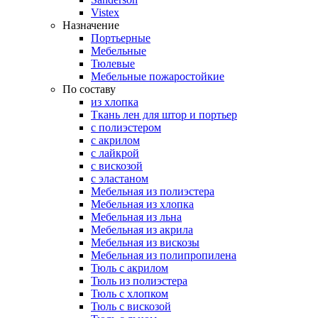
Vistex
Назначение
Портьерные
Мебельные
Тюлевые
Мебельные пожаростойкие
По составу
из хлопка
Ткань лен для штор и портьер
с полиэстером
с акрилом
с лайкрой
с вискозой
с эластаном
Мебельная из полиэстера
Мебельная из хлопка
Мебельная из льна
Мебельная из акрила
Мебельная из вискозы
Мебельная из полипропилена
Тюль с акрилом
Тюль из полиэстера
Тюль с хлопком
Тюль с вискозой