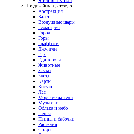
Япония и Китай
По дизайну в детскую
Абстракция
Балет
Воздушные шары
Геометрия
Город
Горы
Граффити
Джунгли
Еда
Единороги
Животные
Замки
Звезды
Карты
Космос
Лес
Морские жители
Мультики
Облака и небо
Перья
Птицы и бабочки
Растения
Спорт