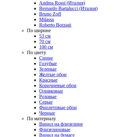
Andrea Rossi (Италия)
Bernardo Bartalucci (Италия)
Bruno Zoff
Milassa
Roberto Borzagi
По ширине
53 см
70 см
100 см
По цвету
Синие
Голубые
Зеленые
Желтые обои
Красные
Коричневые обои
Оливковые
Розовые
Серые
Фиолетовые обои
Черные
По материалу
Винил на флизелине
Флизелиновые
Винил на бумаге