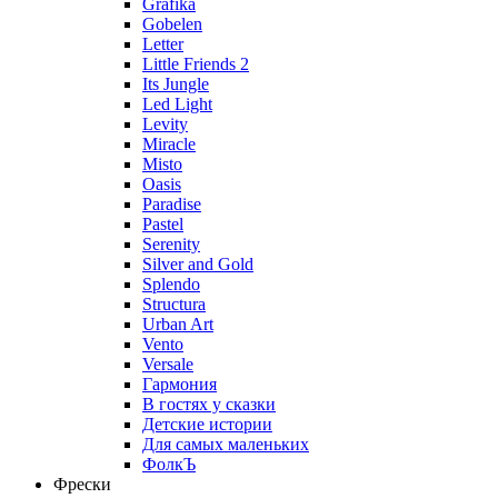
Grafika
Gobelen
Letter
Little Friends 2
Its Jungle
Led Light
Levity
Miracle
Misto
Oasis
Paradise
Pastel
Serenity
Silver and Gold
Splendo
Structura
Urban Art
Vento
Versale
Гармония
В гостях у сказки
Детские истории
Для самых маленьких
ФолкЪ
Фрески