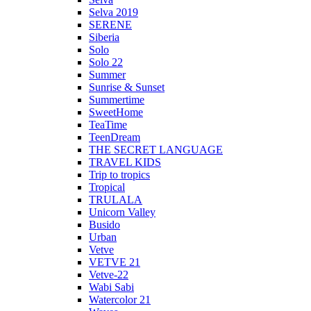
Selva 2019
SERENE
Siberia
Solo
Solo 22
Summer
Sunrise & Sunset
Summertime
SweetHome
TeaTime
TeenDream
THE SECRET LANGUAGE
TRAVEL KIDS
Trip to tropics
Tropical
TRULALA
Unicorn Valley
Busido
Urban
Vetve
VETVE 21
Vetve-22
Wabi Sabi
Watercolor 21