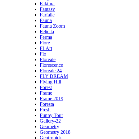
Faktura
Fantasy
Farfalle
Fauna
Fauna Zoom
Felicita
Ferma
Fiore
FLArt
Flo
Floreale
Florescence
Floreale 24
FLY DREAM
Flying Hill
Forest
Frame
Frame 2019
Foresta
Fresh
Funny Tour
Gallery-22
Geometry
Geometry 2018
Geotropick