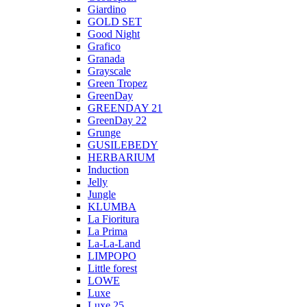
Giardino
GOLD SET
Good Night
Grafico
Granada
Grayscale
Green Tropez
GreenDay
GREENDAY 21
GreenDay 22
Grunge
GUSILEBEDY
HERBARIUM
Induction
Jelly
Jungle
KLUMBA
La Fioritura
La Prima
La-La-Land
LIMPOPO
Little forest
LOWE
Luxe
Luxe 25