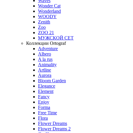
Waves
Wonder Cat
Wonderland
WOODY
Zenith
Zoo
ZOO 21
МУЖСКОЙ СЕТ
Коллекции Ortograf
Adventure
Albero
A la rus
Animality
Artline
Aurora
Bloom Garden
Elegance
Element
Fancy
Enjoy
Forma
Free Time
Flora
Flower Dreams
Flower Dreams 2