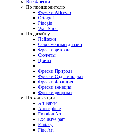
Все Фрески
По производителю
Фрески Affresco
Ortograf
Pinegin
Wall Street
По дизайну
Пейзажи
Современный дизайн
Фрески детские
Сюжеты
Цветы
Фрески Природа
Фрески Сады и парки
Фрески Франция
Фрески венеция
Фрески дворики
По коллекции
Art Fabric
Atmosphere
Emotion Art
Exclusive part 1
Fantasy
Fine Art