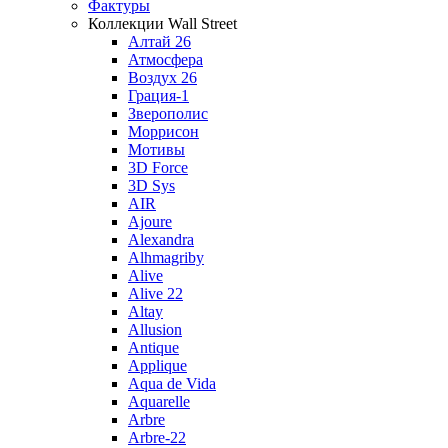
Фактуры
Коллекции Wall Street
Алтай 26
Атмосфера
Воздух 26
Грация-1
Зверополис
Моррисон
Мотивы
3D Force
3D Sys
AIR
Ajoure
Alexandra
Alhmagriby
Alive
Alive 22
Altay
Allusion
Antique
Applique
Aqua de Vida
Aquarelle
Arbre
Arbre-22