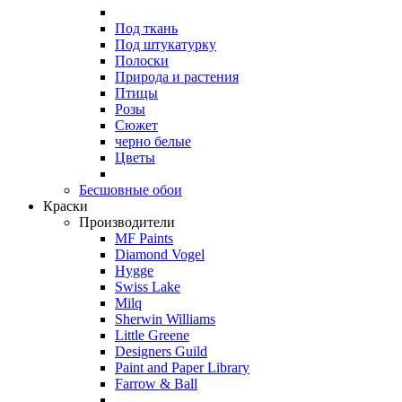
Под ткань
Под штукатурку
Полоски
Природа и растения
Птицы
Розы
Сюжет
черно белые
Цветы
Бесшовные обои
Краски
Производители
MF Paints
Diamond Vogel
Hygge
Swiss Lake
Milq
Sherwin Williams
Little Greene
Designers Guild
Paint and Paper Library
Farrow & Ball