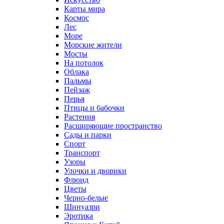
Карты мира
Космос
Лес
Море
Морские жители
Мосты
На потолок
Облака
Пальмы
Пейзаж
Перья
Птицы и бабочки
Растения
Расширяющие пространство
Сады и парки
Спорт
Транспорт
Узоры
Улочки и дворики
Флюид
Цветы
Черно-белые
Шинуазри
Эротика