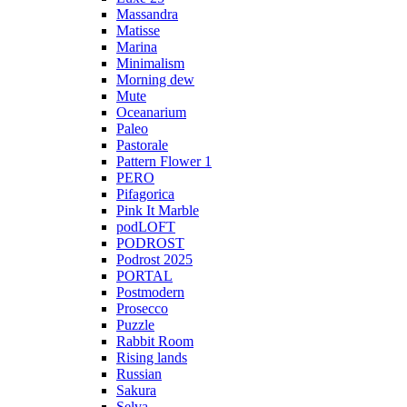
Massandra
Matisse
Marina
Minimalism
Morning dew
Mute
Oceanarium
Paleo
Pastorale
Pattern Flower 1
PERO
Pifagorica
Pink It Marble
podLOFT
PODROST
Podrost 2025
PORTAL
Postmodern
Prosecco
Puzzle
Rabbit Room
Rising lands
Russian
Sakura
Selva