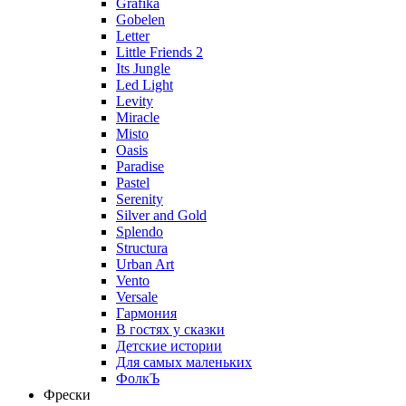
Grafika
Gobelen
Letter
Little Friends 2
Its Jungle
Led Light
Levity
Miracle
Misto
Oasis
Paradise
Pastel
Serenity
Silver and Gold
Splendo
Structura
Urban Art
Vento
Versale
Гармония
В гостях у сказки
Детские истории
Для самых маленьких
ФолкЪ
Фрески