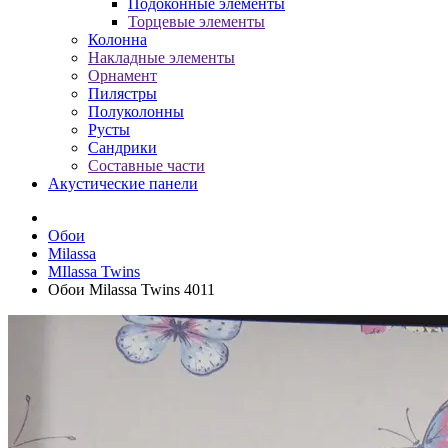
Подоконные элементы
Торцевые элементы
Колонна
Накладные элементы
Орнамент
Пилястры
Полуколонны
Русты
Сандрики
Составные части
Акустические панели
Обои
Milassa
MIlassa Twins
Обои Milassa Twins 4011