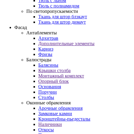
Тюль с льном
Тюль с полиамидом
По светопропускаемости
Ткань для штор блэкаут
Ткань для штор димаут
Фасад
Антаблементы
Архитрав
Дополнительные элементы
Карниз
Фризы
Балюстрады
Балясины
Крышки столба
Монтажный комплект
Опорный блок
Основания
Поручни
Столбы
Оконные обрамления
Арочные обрамления
Замковые камни
Кронштейны-пьедесталы
Наличники
Откосы