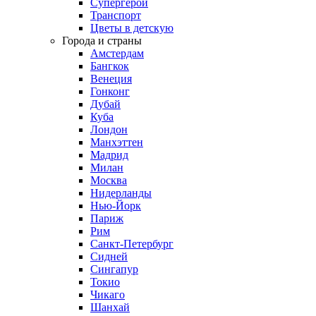
Супергерои
Транспорт
Цветы в детскую
Города и страны
Амстердам
Бангкок
Венеция
Гонконг
Дубай
Куба
Лондон
Манхэттен
Мадрид
Милан
Москва
Нидерланды
Нью-Йорк
Париж
Рим
Санкт-Петербург
Сидней
Сингапур
Токио
Чикаго
Шанхай