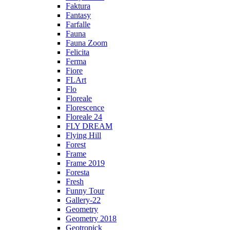
Faktura
Fantasy
Farfalle
Fauna
Fauna Zoom
Felicita
Ferma
Fiore
FLArt
Flo
Floreale
Florescence
Floreale 24
FLY DREAM
Flying Hill
Forest
Frame
Frame 2019
Foresta
Fresh
Funny Tour
Gallery-22
Geometry
Geometry 2018
Geotropick