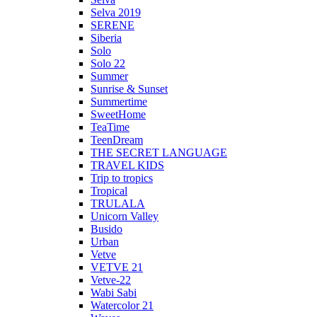
Selva 2019
SERENE
Siberia
Solo
Solo 22
Summer
Sunrise & Sunset
Summertime
SweetHome
TeaTime
TeenDream
THE SECRET LANGUAGE
TRAVEL KIDS
Trip to tropics
Tropical
TRULALA
Unicorn Valley
Busido
Urban
Vetve
VETVE 21
Vetve-22
Wabi Sabi
Watercolor 21