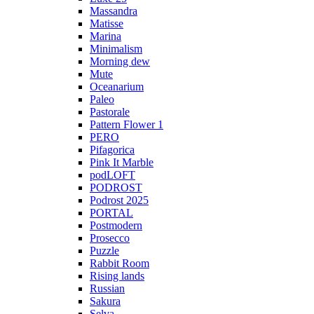
Massandra
Matisse
Marina
Minimalism
Morning dew
Mute
Oceanarium
Paleo
Pastorale
Pattern Flower 1
PERO
Pifagorica
Pink It Marble
podLOFT
PODROST
Podrost 2025
PORTAL
Postmodern
Prosecco
Puzzle
Rabbit Room
Rising lands
Russian
Sakura
Selva