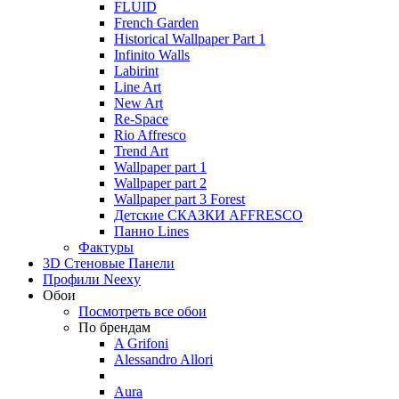
FLUID
French Garden
Historical Wallpaper Part 1
Infinito Walls
Labirint
Line Art
New Art
Re-Space
Rio Affresco
Trend Art
Wallpaper part 1
Wallpaper part 2
Wallpaper part 3 Forest
Детские СКАЗКИ AFFRESCO
Панно Lines
Фактуры
3D Стеновые Панели
Профили Neexy
Обои
Посмотреть все обои
По брендам
A Grifoni
Alessandro Allori
Aura