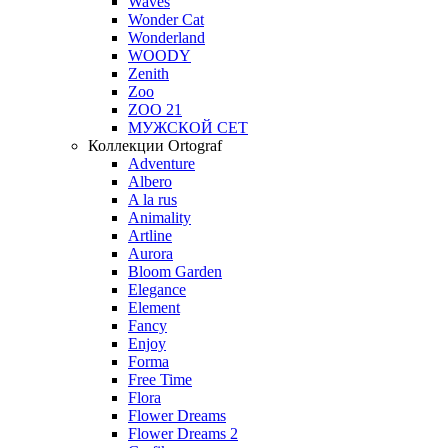
Waves
Wonder Cat
Wonderland
WOODY
Zenith
Zoo
ZOO 21
МУЖСКОЙ СЕТ
Коллекции Ortograf
Adventure
Albero
A la rus
Animality
Artline
Aurora
Bloom Garden
Elegance
Element
Fancy
Enjoy
Forma
Free Time
Flora
Flower Dreams
Flower Dreams 2