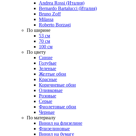
Andrea Rossi (Италия)
Bernardo Bartalucci (Италия)
Bruno Zoff
Milassa
Roberto Borzagi
По ширине
53 см
70 см
100 см
По цвету
Синие
Голубые
Зеленые
Желтые обои
Красные
Коричневые обои
Оливковые
Розовые
Серые
Фиолетовые обои
Черные
По материалу
Винил на флизелине
Флизелиновые
Винил на бумаге