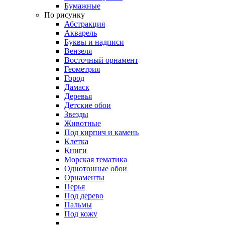
Бумажные
По рисунку
Абстракция
Акварель
Буквы и надписи
Вензеля
Восточный орнамент
Геометрия
Город
Дамаск
Деревья
Детские обои
Звезды
Животные
Под кирпич и камень
Клетка
Книги
Морская тематика
Однотонные обои
Орнаменты
Перья
Под дерево
Пальмы
Под кожу