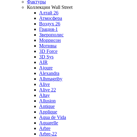
Фактуры
Коллекции Wall Street
Алтай 26
Атмосфера
Воздух 26
Грация-1
Зверополис
Моррисон
Мотивы
3D Force
3D Sys
AIR
Ajoure
Alexandra
Alhmagriby
Alive
Alive 22
Altay
Allusion
Antique
Applique
Aqua de Vida
Aquarelle
Arbre
Arbre-22