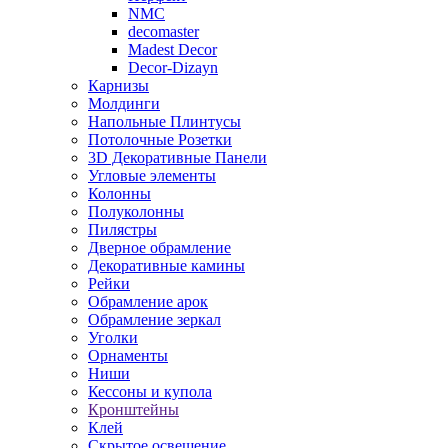
NMC
decomaster
Madest Decor
Decor-Dizayn
Карнизы
Молдинги
Напольные Плинтусы
Потолочные Розетки
3D Декоративные Панели
Угловые элементы
Колонны
Полуколонны
Пилястры
Дверное обрамление
Декоративные камины
Рейки
Обрамление арок
Обрамление зеркал
Уголки
Орнаменты
Ниши
Кессоны и купола
Кронштейны
Клей
Скрытое освещение