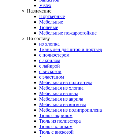
Vistex
Назначение
Портьерные
Мебельные
Тюлевые
Мебельные пожаростойкие
По составу
из хлопка
Ткань лен для штор и портьер
с полиэстером
с акрилом
с лайкрой
с вискозой
с эластаном
Мебельная из полиэстера
Мебельная из хлопка
Мебельная из льна
Мебельная из акрила
Мебельная из вискозы
Мебельная из полипропилена
Тюль с акрилом
Тюль из полиэстера
Тюль с хлопком
Тюль с вискозой