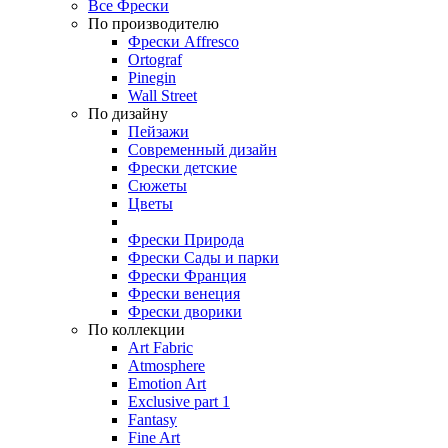
Все Фрески
По производителю
Фрески Affresco
Ortograf
Pinegin
Wall Street
По дизайну
Пейзажи
Современный дизайн
Фрески детские
Сюжеты
Цветы
Фрески Природа
Фрески Сады и парки
Фрески Франция
Фрески венеция
Фрески дворики
По коллекции
Art Fabric
Atmosphere
Emotion Art
Exclusive part 1
Fantasy
Fine Art