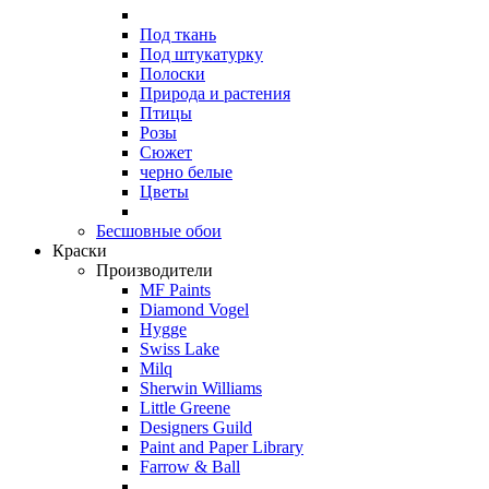
Под ткань
Под штукатурку
Полоски
Природа и растения
Птицы
Розы
Сюжет
черно белые
Цветы
Бесшовные обои
Краски
Производители
MF Paints
Diamond Vogel
Hygge
Swiss Lake
Milq
Sherwin Williams
Little Greene
Designers Guild
Paint and Paper Library
Farrow & Ball