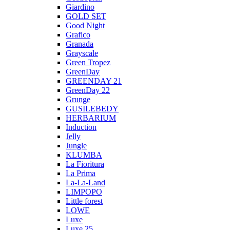
Giardino
GOLD SET
Good Night
Grafico
Granada
Grayscale
Green Tropez
GreenDay
GREENDAY 21
GreenDay 22
Grunge
GUSILEBEDY
HERBARIUM
Induction
Jelly
Jungle
KLUMBA
La Fioritura
La Prima
La-La-Land
LIMPOPO
Little forest
LOWE
Luxe
Luxe 25