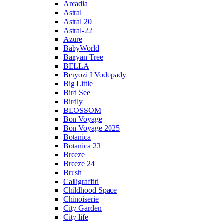
Arcadia
Astral
Astral 20
Astral-22
Azure
BabyWorld
Banyan Tree
BELLA
Beryozi I Vodopady
Big Little
Bird See
Birdly
BLOSSOM
Bon Voyage
Bon Voyage 2025
Botanica
Botanica 23
Breeze
Breeze 24
Brush
Calligraffiti
Childhood Space
Chinoiserie
City Garden
City life