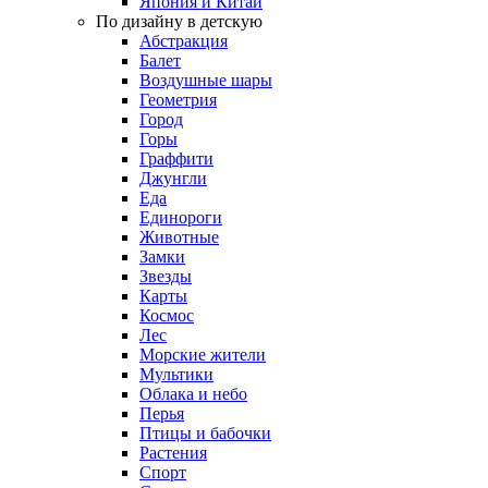
Япония и Китай
По дизайну в детскую
Абстракция
Балет
Воздушные шары
Геометрия
Город
Горы
Граффити
Джунгли
Еда
Единороги
Животные
Замки
Звезды
Карты
Космос
Лес
Морские жители
Мультики
Облака и небо
Перья
Птицы и бабочки
Растения
Спорт