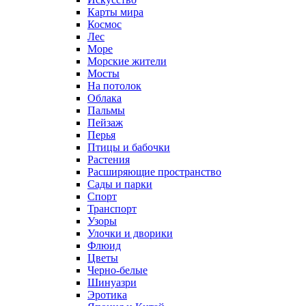
Карты мира
Космос
Лес
Море
Морские жители
Мосты
На потолок
Облака
Пальмы
Пейзаж
Перья
Птицы и бабочки
Растения
Расширяющие пространство
Сады и парки
Спорт
Транспорт
Узоры
Улочки и дворики
Флюид
Цветы
Черно-белые
Шинуазри
Эротика