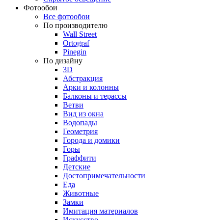
Фотообои
Все фотообои
По производителю
Wall Street
Ortograf
Pinegin
По дизайну
3D
Абстракция
Арки и колонны
Балконы и терассы
Ветви
Вид из окна
Водопады
Геометрия
Города и домики
Горы
Граффити
Детские
Достопримечательности
Еда
Животные
Замки
Имитация материалов
Искусство