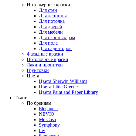
Интерьерные краски
Для стен
Для лепнины
Для потолка
Для дверей
Для мебели
Для оконных рам
Для пола
Для радиаторов
Фасадные краски
Потолочные краски
Лаки и пропитки
Грунтовки
Цвета
Цвета Sherwin WIlliams
Цвета Little Greene
Цвета Paint and Paper Library
Ткани
По брендам
Elegancia
NEVIO
Me Casa
Symphony
Iliv
Sanderson